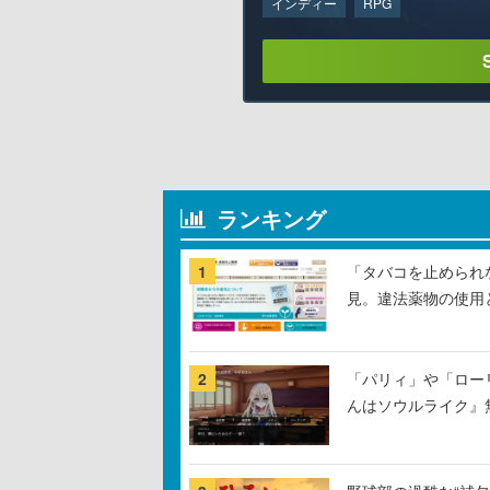
インディー
RPG
ランキング
1
「タバコを止められ
見。違法薬物の使用
2
「パリィ」や「ロー
んはソウルライク』無