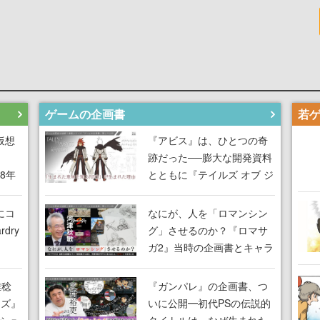
ゲームの企画書
仮想
『アビス』は、ひとつの奇
跡だった──膨大な開発資料
18年
とともに『テイルズ オブ ジ
な宣
アビス』開発陣に聞く、
気だ
「生まれた意味を知る
にコ
なにが、人を「ロマンシン
RPG」が生まれた理由【ゲ
dry
グ」させるのか？『ロマサ
ームの企画書】
ガ2』当時の企画書とキャラ
間限
設定画から迫る、河津秋敏
ラも
がRPGに生み出した「ロマ
雅稔
『ガンパレ』の企画書、つ
ワン
ン」の正体とは【ゲームの
ーズ』
いに公開━初代PSの伝説的
由を
企画書】