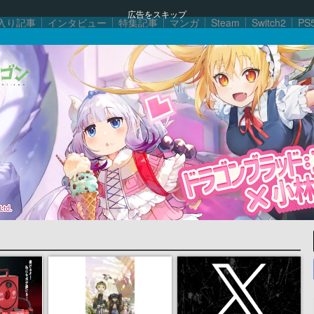
広告をスキップ
入り記事
インタビュー
特集記事
マンガ
Steam
Switch2
PS