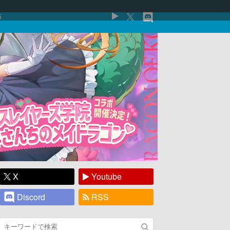
5
X
Youtube
Discord
RSS