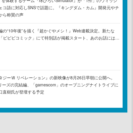
”を体験するゲーム『球ひろいSimulator』が「1件」のウィッシ
ェコ語に対応しSNSで話題に。『キングダム・カム』開発元やチ
から称賛の声
の“10年後”を描く『超かぐやメシ！』Web連載決定。新たな
ル「ビビビコミック」にて特別話が掲載スタート、あのお話には…
タジーⅦ リベレーション』の新映像が8月26日早朝に公開へ。
リーズの完結編、「gamescom」のオープニングナイトライブに
口直樹氏が登壇する予定