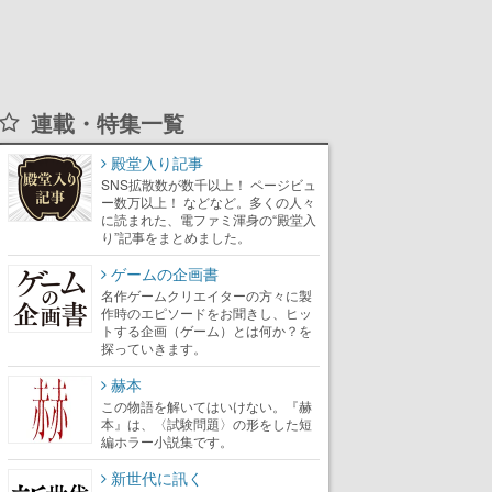
連載・特集一覧
殿堂入り記事
SNS拡散数が数千以上！ ページビュ
ー数万以上！ などなど。多くの人々
に読まれた、電ファミ渾身の“殿堂入
り”記事をまとめました。
ゲームの企画書
名作ゲームクリエイターの方々に製
作時のエピソードをお聞きし、ヒッ
トする企画（ゲーム）とは何か？を
探っていきます。
赫本
この物語を解いてはいけない。『赫
本』は、〈試験問題〉の形をした短
編ホラー小説集です。
新世代に訊く