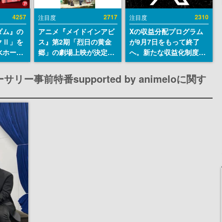
4257
2717
2310
注目度
注目度
ダム』の
アニメ『メイドインアビ
Xの収益分配プログラム
クⅡ」を
ス』第2期「烈日の黄金
が9月7日をもって終了
水ホース
郷」の劇場上映が決定！
へ。新たな収益化制度
始。本体
レグ役・伊瀬茉莉也さん
「Original Content
ーソナル
らが登壇する舞台挨拶も
Rewards Program」を
事前特番supported by animeloに関す
公国軍の
実施
発表
式番号な