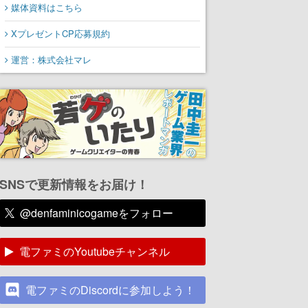
媒体資料はこちら
XプレゼントCP応募規約
運営：株式会社マレ
SNSで更新情報をお届け！
@denfaminicogameをフォロー
電ファミのYoutubeチャンネル
電ファミのDiscordに参加しよう！