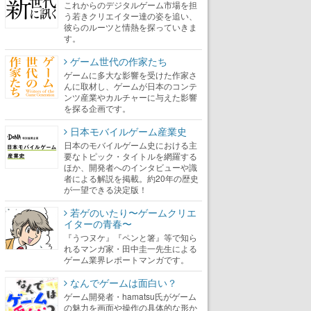
これからのデジタルゲーム市場を担
う若きクリエイター達の姿を追い、
彼らのルーツと情熱を探っていきま
す。
ゲーム世代の作家たち
ゲームに多大な影響を受けた作家さ
んに取材し、ゲームが日本のコンテ
ンツ産業やカルチャーに与えた影響
を探る企画です。
日本モバイルゲーム産業史
日本のモバイルゲーム史における主
要なトピック・タイトルを網羅する
ほか、開発者へのインタビューや識
者による解説を掲載。約20年の歴史
が一望できる決定版！
若ゲのいたり〜ゲームクリエ
イターの青春〜
『うつヌケ』『ペンと箸』等で知ら
れるマンガ家・田中圭一先生による
ゲーム業界レポートマンガです。
なんでゲームは面白い？
ゲーム開発者・hamatsu氏がゲーム
の魅力を画面や操作の具体的な形か