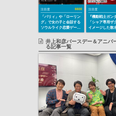
6600
注目度
注目度
「パリィ」や「ローリン
『機動戦士ガン
グ」で女の子と会話する
「シャア専用ザ
ソウルライク恋愛ゲーム
イメージした散
『小早川さんはソウルラ
リールが予約開
イク』無料公開。返事に
にはシャアのパ
井上和彦バースデー＆アニバーサリー
失敗すると「YOU
マークやジオン
る記事一覧
DIED」
エンブレム、型
どを配置