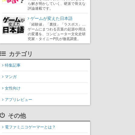
ら解き明かしていく、硬派で骨太な
評論連載です。
ゲームが変えた日本語
「経験値」「裏技」「ラスボス」…
ゲームにまつわる言葉の起源や用法
の変遷を、コンピューター文化史研
究家・タイニーP氏が徹底調査。
カテゴリ
特集記事
マンガ
女性向け
アプリレビュー
その他
電ファミニコゲーマーとは？