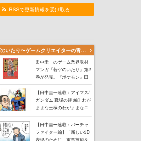
RSSで更新情報を受け取る
若ゲのいたり〜ゲームクリエイターの青春〜
田中圭一のゲーム業界取材
マンガ『若ゲのいたり』第2
巻が発売。『ポケモン』田
尻智さん、『ゼビウス』遠
藤雅伸さんらの貴重なエピ
【田中圭一連載：アイマス/
ソードを収録
ガンダム 戦場の絆 編】わが
ままな王様のわがままなニ
ーズを満たす！──小山順一
朗が貫く姿勢に、ゲームク
【田中圭一連載：バーチャ
リエイターとしての矜持を
ファイター編】「新しい3D
見た【若ゲのいたり最終
表現のために、軍事技術を