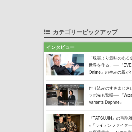
カテゴリーピックアップ
インタビュー
「現実より意味のある
世界を作る」──『EVE
Online』の生みの親が
掲げ続ける”クレイジー
言”は、比喩ではなく本
作り込みのすさまじさ
った
ラボ先も驚嘆──『Wizar
Variants Daphne』
×『FFXI』コラボが期
定なのにジョブもキャ
『TATSUJIN』の弓削
武器も戦闘システムも
×『ライデンファイタ
オフで作り込まれた理