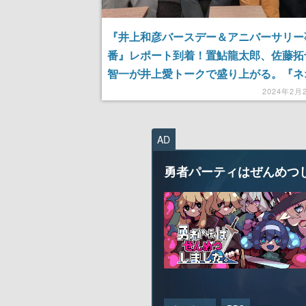
『井上和彦バースデー＆アニバーサリー
番』レポート到着！置鮎龍太郎、佐藤拓
智一が井上愛トークで盛り上がる。『ネ
マ』生朗読も
2024年2月
AD
勇者パーティはぜんめつ