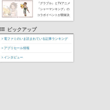
Rewards Program」を発
『グラブル』とTVアニメ
表
『シャーマンキング』の
コラボイベントが開催決
定！麻倉葉（CV：日笠陽
子）のビジュアルも公開
ピックアップ
電ファミのいま読まれている記事ランキング
アプリセール情報
インタビュー