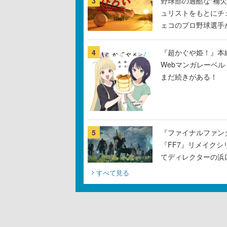
3
野球部の過酷な“補欠
ュリストをもとにチ
ェコのプロ野球選手
4
『超かぐや姫！』本編
Webマンガレーベ
まだ続きがある！
5
『ファイナルファン
『FF7』リメイクシ
てディレクターの浜
すべて見る