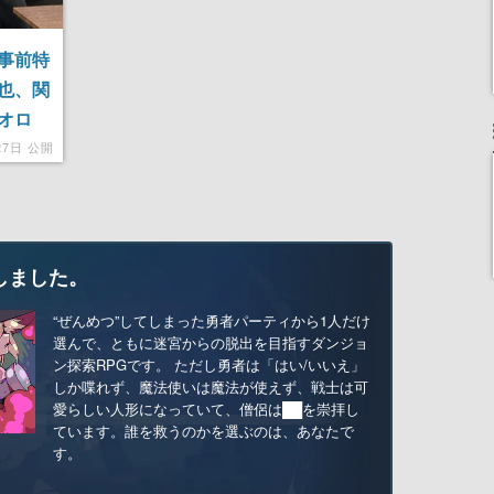
事前特
也、関
オロ
27日 公開
しました。
“ぜんめつ”してしまった勇者パーティから1人だけ
選んで、ともに迷宮からの脱出を目指すダンジョ
ン探索RPGです。 ただし勇者は「はい/いいえ」
しか喋れず、魔法使いは魔法が使えず、戦士は可
愛らしい人形になっていて、僧侶は██を崇拝し
ています。誰を救うのかを選ぶのは、あなたで
す。