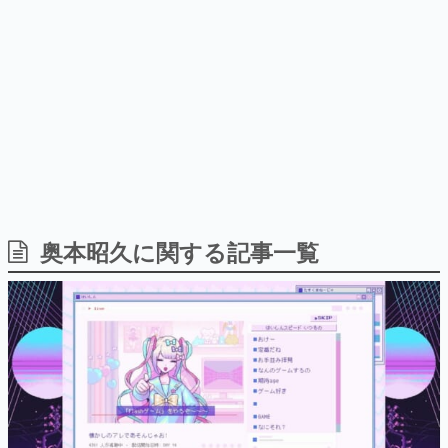
を描く
Switch向けにリリース予定
日本のコンテンツ産業やカルチャーに与えた影響を探る企
画です。
日本モバイルゲーム産業史
日本のモバイルゲーム史における主要なトピック・タイト
ルを網羅するほか、開発者へのインタビューや識者による
解説を掲載。約20年の歴史が一望できる決定版！
若ゲのいたり〜ゲームクリエイターの青春〜
『うつヌケ』『ペンと箸』等で知られるマンガ家・田中圭
一先生によるゲーム業界レポートマンガです。
なんでゲームは面白い？
ゲーム開発者・hamatsu氏がゲームの魅力を画面や操作の
奥本昭久に関する記事一覧
具体的な形から解き明かしていく、硬派で骨太な評論連載
です。
ゲームが変えた日本語
「経験値」「裏技」「ラスボス」… ゲームにまつわる言葉
の起源や用法の変遷を、コンピューター文化史研究家・タ
イニーP氏が徹底調査。
カテゴリ
特集記事