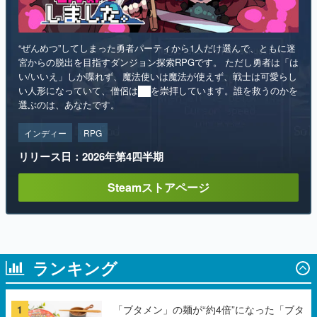
“ぜんめつ”してしまった勇者パーティから1人だけ選んで、ともに迷
宮からの脱出を目指すダンジョン探索RPGです。 ただし勇者は「は
い/いいえ」しか喋れず、魔法使いは魔法が使えず、戦士は可愛らし
い人形になっていて、僧侶は██を崇拝しています。誰を救うのかを
選ぶのは、あなたです。
インディー
RPG
リリース日：2026年第4四半期
Steamストアページ
ランキング
1
「ブタメン」の麺が“約4倍”になった「ブタ