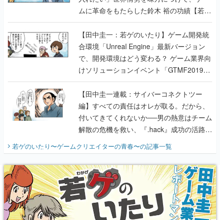
ムに革命をもたらした鈴木 裕の功績【若ゲ
のいたり】
【田中圭一：若ゲのいたり】ゲーム開発統
合環境「Unreal Engine」最新バージョン
で、開発環境はどう変わる？ ゲーム業界向
けソリューションイベント「GTMF2019」
に行って、より理解を深めよう【PR】
【田中圭一連載：サイバーコネクトツー
編】すべての責任はオレが取る。だから、
付いてきてくれないか──男の熱意はチーム
解散の危機を救い、『.hack』成功の活路を
開く。業界の快男児・松山 洋に流れる血は
若ゲのいたり〜ゲームクリエイターの青春〜
の記事一覧
『少年ジャンプ』色だった【若ゲのいた
り】