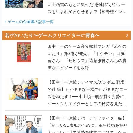
い企画書のもとに集った“愚連隊”がシリー
ズを生まれ変わらせるまで【橋野桂インタ
ビュー】
ゲームの企画書
の記事一覧
若ゲのいたり〜ゲームクリエイターの青春〜
田中圭一のゲーム業界取材マンガ『若ゲの
いたり』第2巻が発売。『ポケモン』田尻
智さん、『ゼビウス』遠藤雅伸さんらの貴
重なエピソードを収録
【田中圭一連載：アイマス/ガンダム 戦場
の絆 編】わがままな王様のわがままなニー
ズを満たす！──小山順一朗が貫く姿勢に、
ゲームクリエイターとしての矜持を見た
【若ゲのいたり最終回】
【田中圭一連載：バーチャファイター編】
「新しい3D表現のために、軍事技術を採り
入れたい」世界情勢を味方につけて、ゲー