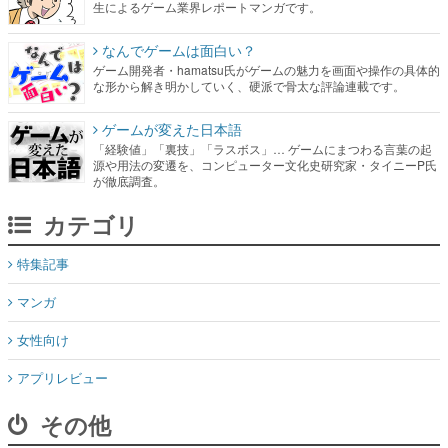
生によるゲーム業界レポートマンガです。
なんでゲームは面白い？
ゲーム開発者・hamatsu氏がゲームの魅力を画面や操作の具体的
な形から解き明かしていく、硬派で骨太な評論連載です。
ゲームが変えた日本語
「経験値」「裏技」「ラスボス」… ゲームにまつわる言葉の起
源や用法の変遷を、コンピューター文化史研究家・タイニーP氏
が徹底調査。
カテゴリ
特集記事
マンガ
女性向け
アプリレビュー
その他