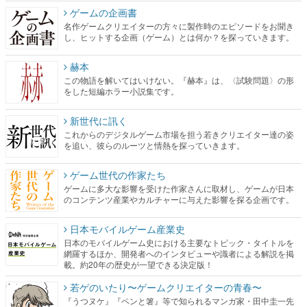
ゲームの企画書
名作ゲームクリエイターの方々に製作時のエピソードをお聞き
し、ヒットする企画（ゲーム）とは何か？を探っていきます。
赫本
この物語を解いてはいけない。『赫本』は、〈試験問題〉の形
をした短編ホラー小説集です。
新世代に訊く
これからのデジタルゲーム市場を担う若きクリエイター達の姿
を追い、彼らのルーツと情熱を探っていきます。
ゲーム世代の作家たち
ゲームに多大な影響を受けた作家さんに取材し、ゲームが日本
のコンテンツ産業やカルチャーに与えた影響を探る企画です。
日本モバイルゲーム産業史
日本のモバイルゲーム史における主要なトピック・タイトルを
網羅するほか、開発者へのインタビューや識者による解説を掲
載。約20年の歴史が一望できる決定版！
若ゲのいたり〜ゲームクリエイターの青春〜
『うつヌケ』『ペンと箸』等で知られるマンガ家・田中圭一先