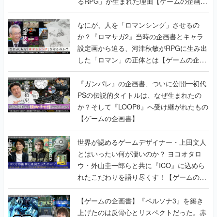
るRPG」が生まれた理由【ゲームの企画
書】
なにが、人を「ロマンシング」させるの
か？『ロマサガ2』当時の企画書とキャラ
設定画から迫る、河津秋敏がRPGに生み出
した「ロマン」の正体とは【ゲームの企画
書】
『ガンパレ』の企画書、ついに公開━初代
PSの伝説的タイトルは、なぜ生まれたの
か？そして『LOOP8』へ受け継がれたもの
【ゲームの企画書】
世界が認めるゲームデザイナー・上田文人
とはいったい何が凄いのか？ ヨコオタロ
ウ・外山圭一郎らと共に『ICO』に込めら
れたこだわりを語り尽くす！【ゲームの企
画書】
【ゲームの企画書】『ペルソナ3』を築き
上げたのは反骨心とリスペクトだった。赤