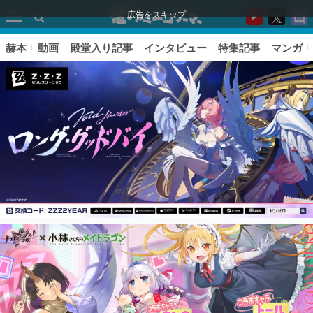
広告をスキップ
赫本
動画
殿堂入り記事
インタビュー
特集記事
マンガ
ピックアップ
電ファミのいま読まれている記事ランキング
アプリセール情報