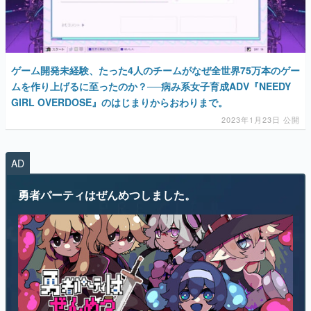
マンガ
女性向け
ゲーム開発未経験、たった4人のチームがなぜ全世界75万本のゲー
アプリレビュー
ムを作り上げるに至ったのか？──病み系女子育成ADV『NEEDY
GIRL OVERDOSE』のはじまりからおわりまで。
その他
2023年1月23日 公開
電ファミニコゲーマーとは？
AD
運営：株式会社マレ
勇者パーティはぜんめつしました。