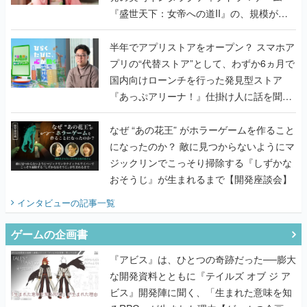
『盛世天下：女帝への道II』の、規模が違
うこだわりをプロデューサーに聞いた
半年でアプリストアをオープン？ スマホア
プリの“代替ストア”として、わずか6ヵ月で
国内向けローンチを行った発見型ストア
『あっぷアリーナ！』仕掛け人に話を聞い
てみた
なぜ “あの花王” がホラーゲームを作ること
になったのか？ 敵に見つからないようにマ
ジックリンでこっそり掃除する『しずかな
おそうじ』が生まれるまで【開発座談会】
インタビュー
の記事一覧
ゲームの企画書
『アビス』は、ひとつの奇跡だった──膨大
な開発資料とともに『テイルズ オブ ジ ア
ビス』開発陣に聞く、「生まれた意味を知