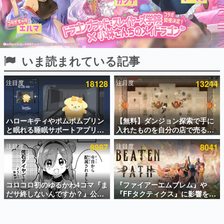
インタビュー
連載・特集一覧
殿堂入り記事
いま読まれている記事
SNS拡散数が数千以上！ ページビュー数万以上！ などな
ど。多くの人々に読まれた、電ファミ渾身の“殿堂入り”記
事をまとめました。
注目度
18128
注目度
13244
ゲームの企画書
名作ゲームクリエイターの方々に製作時のエピソードをお
聞きし、ヒットする企画（ゲーム）とは何か？を探ってい
ハローキティやポムポムプリン
【無料】ダンジョン探索で手に
きます。
と眠れる睡眠サポートアプリ
入れたものを自分の店で売るゲ
赫本
『ゆめたび』が配信中。キャラ
ーム『Moonlighter』がSteam
この物語を解いてはいけない。『赫本』は、〈試験問題〉
注目度
8987
注目度
8041
ごとのASMRや目覚ましアラー
にて無料配布中！続編
の形をした短編ホラー小説集です。
ムも搭載
『Moonlighter 2』の9月2日正
式リリースを記念したキャンペ
ーン
新世代に訊く
コロコロ初のゆるかわ4コマ『ま
『ファイアーエムブレム』や
これからのデジタルゲーム市場を担う若きクリエイター達
の姿を追い、彼らのルーツと情熱を探っていきます。
だサ終しないんですか？』公開
『FFタクティクス』に影響を受
スタート。主人公は新入社員の
けた新作戦略RPG『Beaten
侘石ダイヤ、ゲーム会社を舞台
Path』2027年に発売へ。
ゲーム世代の作家たち
にトラブルへ対応する社員たち
PC（Steam）、PS5、Xbox、
ゲームに多大な影響を受けた作家さんに取材し、ゲームが