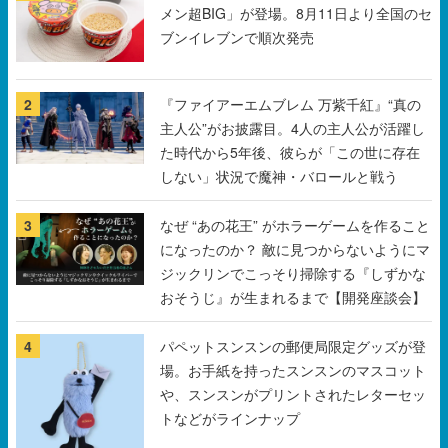
メン超BIG」が登場。8月11日より全国のセ
ブンイレブンで順次発売
2
『ファイアーエムブレム 万紫千紅』“真の
主人公”がお披露目。4人の主人公が活躍し
た時代から5年後、彼らが「この世に存在
しない」状況で魔神・バロールと戦う
3
なぜ “あの花王” がホラーゲームを作ること
になったのか？ 敵に見つからないようにマ
ジックリンでこっそり掃除する『しずかな
おそうじ』が生まれるまで【開発座談会】
4
パペットスンスンの郵便局限定グッズが登
場。お手紙を持ったスンスンのマスコット
や、スンスンがプリントされたレターセッ
トなどがラインナップ