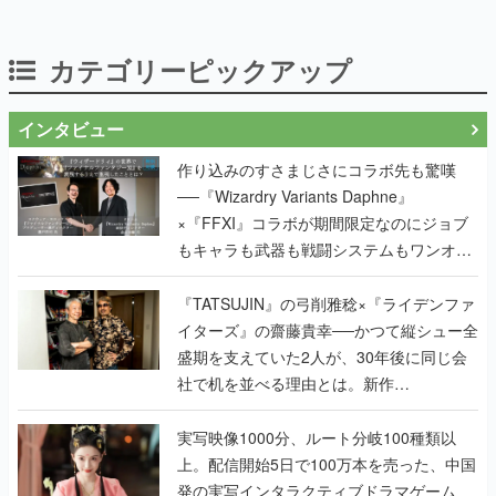
カテゴリーピックアップ
インタビュー
作り込みのすさまじさにコラボ先も驚嘆
──『Wizardry Variants Daphne』
×『FFXI』コラボが期間限定なのにジョブ
もキャラも武器も戦闘システムもワンオフ
で作り込まれた理由を両ディレクターに聞
く
『TATSUJIN』の弓削雅稔×『ライデンファ
イターズ』の齋藤貴幸──かつて縦シュー全
盛期を支えていた2人が、30年後に同じ会
社で机を並べる理由とは。新作
『TATSUJIN EXTREME』で初タッグを組
んだレジェンド2人に訊く開発秘話
実写映像1000分、ルート分岐100種類以
上。配信開始5日で100万本を売った、中国
発の実写インタラクティブドラマゲーム