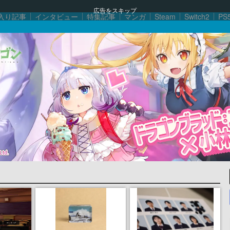
広告をスキップ
入り記事
インタビュー
特集記事
マンガ
Steam
Switch2
PS