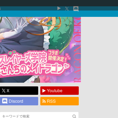
5
X
Youtube
Discord
RSS