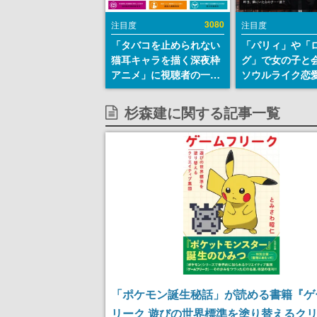
3080
注目度
注目度
「タバコを止められない
「パリィ」や「
猫耳キャラを描く深夜枠
グ」で女の子と
アニメ」に視聴者の一部
ソウルライク恋
から批判意見。違法薬物
『小早川さんは
の使用と思しき描写も含
イク』無料公開
杉森建に関する記事一覧
めて、BPOが議論を交わ
失敗すると「YO
す
DIED」
「ポケモン誕生秘話」が読める書籍『ゲ
リーク 遊びの世界標準を塗り替えるク