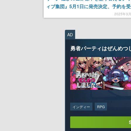
ィブ集団』5月1日に発売決定、予約を
「ゲームフリーク」の歴史を振り返る20
2025年3
書籍が復活。世界的にヒットした『ポケ
の生みの親である田尻智氏の過去話も収
AD
勇者パーティはぜんめつ
インディー
RPG