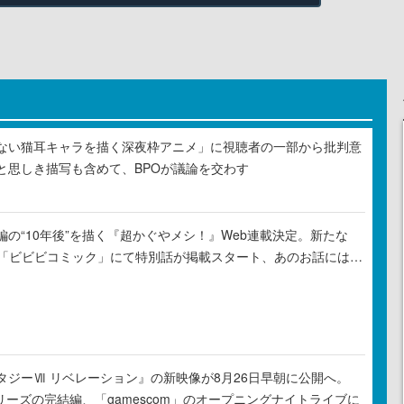
ない猫耳キャラを描く深夜枠アニメ」に視聴者の一部から批判意
と思しき描写も含めて、BPOが議論を交わす
の“10年後”を描く『超かぐやメシ！』Web連載決定。新たな
ル「ビビビコミック」にて特別話が掲載スタート、あのお話には…
タジーⅦ リベレーション』の新映像が8月26日早朝に公開へ。
リーズの完結編、「gamescom」のオープニングナイトライブに