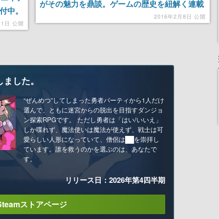
がその魅力を鼎談。ゲームの歴史を紐解く連載
受付中。
シリーズ「ゲームの企画書」第一回
2016年2月8日 公開
00年の
月1日 公開
モン』
録
しました。
“ぜんめつ”してしまった勇者パーティから1人だけ
選んで、ともに迷宮からの脱出を目指すダンジョ
ン探索RPGです。 ただし勇者は「はい/いいえ」
しか喋れず、魔法使いは魔法が使えず、戦士は可
愛らしい人形になっていて、僧侶は██を崇拝し
ています。誰を救うのかを選ぶのは、あなたで
す。
リリース日：2026年第4四半期
Steamストアページ