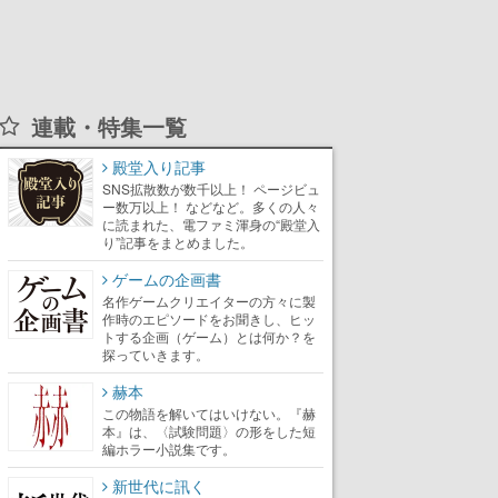
連載・特集一覧
殿堂入り記事
SNS拡散数が数千以上！ ページビュ
ー数万以上！ などなど。多くの人々
に読まれた、電ファミ渾身の“殿堂入
り”記事をまとめました。
ゲームの企画書
名作ゲームクリエイターの方々に製
作時のエピソードをお聞きし、ヒッ
トする企画（ゲーム）とは何か？を
探っていきます。
赫本
この物語を解いてはいけない。『赫
本』は、〈試験問題〉の形をした短
編ホラー小説集です。
新世代に訊く