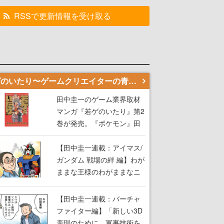
RSSで更新情報を受け取る
若ゲのいたり〜ゲームクリエイターの青春〜
田中圭一のゲーム業界取材
マンガ『若ゲのいたり』第2
巻が発売。『ポケモン』田
尻智さん、『ゼビウス』遠
藤雅伸さんらの貴重なエピ
【田中圭一連載：アイマス/
ソードを収録
ガンダム 戦場の絆 編】わが
ままな王様のわがままなニ
ーズを満たす！──小山順一
朗が貫く姿勢に、ゲームク
【田中圭一連載：バーチャ
リエイターとしての矜持を
ファイター編】「新しい3D
見た【若ゲのいたり最終
表現のために、軍事技術を