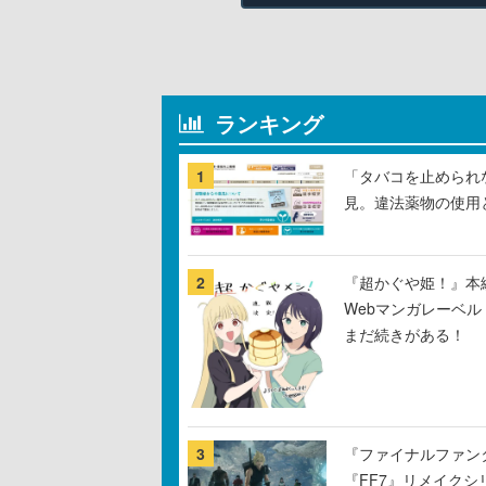
ランキング
1
「タバコを止められ
見。違法薬物の使用
2
『超かぐや姫！』本編
Webマンガレーベ
まだ続きがある！
3
『ファイナルファン
『FF7』リメイクシ