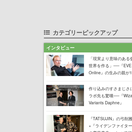
カテゴリーピックアップ
インタビュー
「現実より意味のある
世界を作る」──『EVE
Online』の生みの親が
掲げ続ける”クレイジー
言”は、比喩ではなく本
作り込みのすさまじさ
った
ラボ先も驚嘆──『Wizar
Variants Daphne』
×『FFXI』コラボが期
定なのにジョブもキャ
『TATSUJIN』の弓削
武器も戦闘システムも
×『ライデンファイタ
オフで作り込まれた理