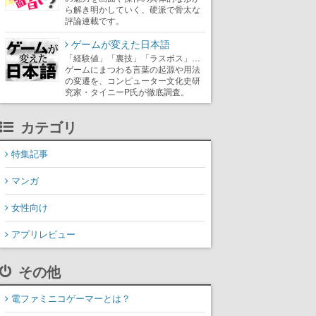
ら解き明かしていく、硬派で骨太な
評論連載です。
ゲームが変えた日本語
「経験値」「裏技」「ラスボス」…
ゲームにまつわる言葉の起源や用法
の変遷を、コンピューター文化史研
究家・タイニーP氏が徹底調査。
カテゴリ
特集記事
マンガ
女性向け
アプリレビュー
その他
電ファミニコゲーマーとは？