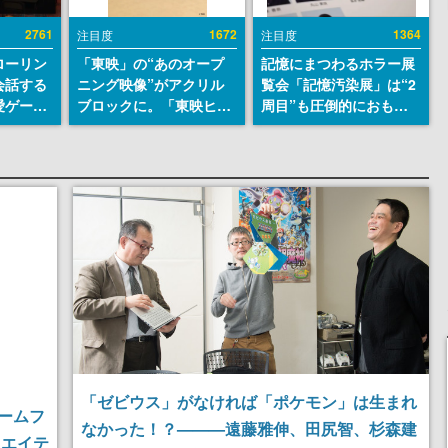
2761
1672
1364
注目度
注目度
ローリン
「東映」の“あのオープ
記憶にまつわるホラー展
会話する
ニング映像”がアクリル
覧会「記憶汚染展」は“2
愛ゲーム
ブロックに。「東映ヒス
周目”も圧倒的におもし
ソウルラ
トリカル グッズコレクシ
ろい。自分の記憶が“汚
。返事に
ョン」が8月下旬より発
染された”ことに気づい
U
売
た瞬間、展示の意味が変
わる。1周目はホラーと
して、2周目はミステリ
ーの解決編として【ネタ
バレあり】
「ゼビウス」がなければ「ポケモン」は生まれ
ームフ
なかった！？———遠藤雅伸、田尻智、杉森建
リエイテ