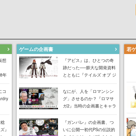
ゲームの企画書
仮想
『アビス』は、ひとつの奇
跡だった──膨大な開発資料
18年
とともに『テイルズ オブ ジ
な宣
アビス』開発陣に聞く、
気だ
「生まれた意味を知る
にコ
なにが、人を「ロマンシン
RPG」が生まれた理由【ゲ
dry
グ」させるのか？『ロマサ
ームの企画書】
ガ2』当時の企画書とキャラ
間限
設定画から迫る、河津秋敏
ラも
がRPGに生み出した「ロマ
雅稔
『ガンパレ』の企画書、つ
ワン
ン」の正体とは【ゲームの
ーズ』
いに公開━初代PSの伝説的
由を
企画書】