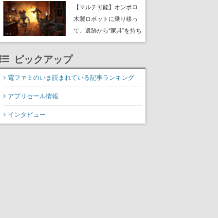
や大きな貝も
【マルチ可能】オンボロ
木製ロボットに乗り移っ
て、遺跡から“家具”を持ち
帰るホラーアクションゲ
ーム『GRAIN ROT』が本
ピックアップ
日8月8日Steamにて発
売。迫る“腐敗”から逃げ延
電ファミのいま読まれている記事ランキング
び、持ち帰った家具で基
アプリセール情報
地を再建
インタビュー