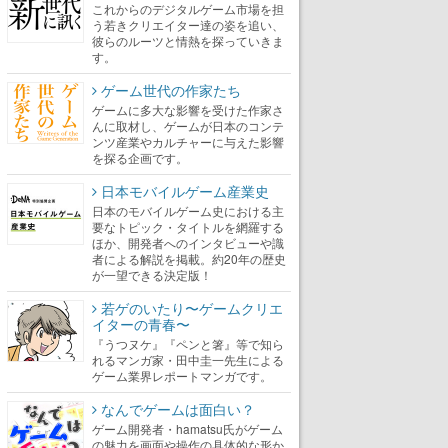
これからのデジタルゲーム市場を担
う若きクリエイター達の姿を追い、
彼らのルーツと情熱を探っていきま
す。
ゲーム世代の作家たち
ゲームに多大な影響を受けた作家さ
んに取材し、ゲームが日本のコンテ
ンツ産業やカルチャーに与えた影響
を探る企画です。
日本モバイルゲーム産業史
日本のモバイルゲーム史における主
要なトピック・タイトルを網羅する
ほか、開発者へのインタビューや識
者による解説を掲載。約20年の歴史
が一望できる決定版！
若ゲのいたり〜ゲームクリエ
イターの青春〜
『うつヌケ』『ペンと箸』等で知ら
れるマンガ家・田中圭一先生による
ゲーム業界レポートマンガです。
なんでゲームは面白い？
ゲーム開発者・hamatsu氏がゲーム
の魅力を画面や操作の具体的な形か