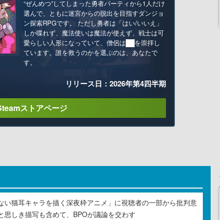
“ぜんめつ”してしまった勇者パーティから1人だけ
選んで、ともに迷宮からの脱出を目指すダンジョ
ン探索RPGです。 ただし勇者は「はい/いいえ」
しか喋れず、魔法使いは魔法が使えず、戦士は可
愛らしい人形になっていて、僧侶は██を崇拝し
ています。誰を救うのかを選ぶのは、あなたで
す。
リリース日：2026年第4四半期
Steamストアページ
ない猫耳キャラを描く深夜枠アニメ」に視聴者の一部から批判意
と思しき描写も含めて、BPOが議論を交わす