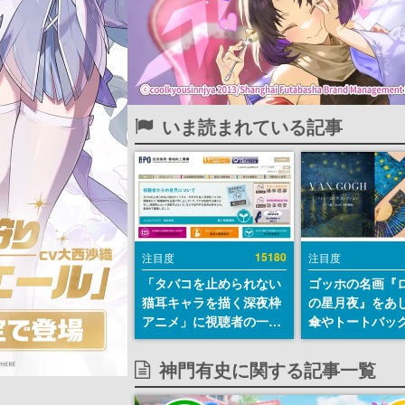
いま読まれている記事
15180
注目度
注目度
「タバコを止められない
ゴッホの名画『
猫耳キャラを描く深夜枠
の星月夜』をあ
アニメ」に視聴者の一部
傘やトートバッ
から批判意見。違法薬物
登場。8月7日21
の使用と思しき描写も含
日間限定で予約
神門有史に関する記事一覧
めて、BPOが議論を交わ
す