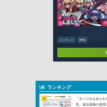
インディー
RPG
ランキング
1
「タバコを止められ
見。違法薬物の使用