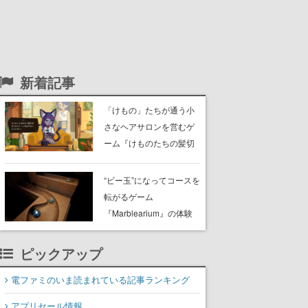
新着記事
「けもの」たちが通う小
さなヘアサロンを営むゲ
ーム『けものたちの髪切
り屋』体験版が配信開
始。悩みを持ったお客様
“ビー玉”になってコースを
と会話を交わし“本当に望
転がるゲーム
んでる髪型”を見つけ出す
『Marblearium』の体験
版がSteamで本日8月7日
より配信。Lo-Fiビートに
ピックアップ
乗って奇妙な空間を探検
電ファミのいま読まれている記事ランキング
アプリセール情報