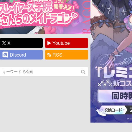
X
Youtube
Discord
RSS