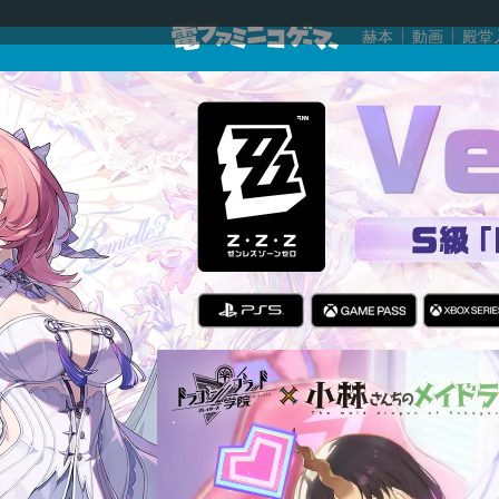
赫本
動画
殿堂