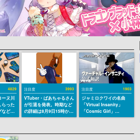
4829
3993
1903
注目度
注目度
ローヌ川
VTuber・ばあちゃるさん
ジャミロクワイの名曲
しらった
が引退を発表。時期など
「Virtual Insanity」
グなどが
の詳細は8月9日15時から
「Cosmic Girl」
時より2
の配信で説明
「Canned Heat」公式日
販売
本語字幕付きMVがいき
なり公開！「SUMMER
SONIC 2026」での9年ぶ