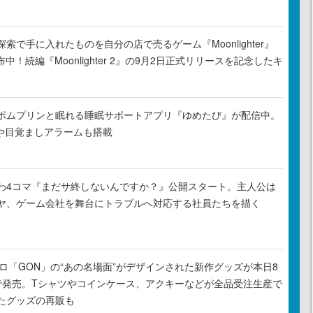
索で手に入れたものを自分の店で売るゲーム『Moonlighter』
布中！続編『Moonlighter 2』の9月2日正式リリースを記念したキ
ポムプリンと眠れる睡眠サポートアプリ『ゆめたび』が配信中。
Rや目覚ましアラームも搭載
わ4コマ『まだサ終しないんですか？』公開スタート。主人公は
ヤ、ゲーム会社を舞台にトラブルへ対応する社員たちを描く
元プロ「GON」の“あの名場面”がデザインされた新作グッズが本日8
で発売。Tシャツやコインケース、アクキーなどが全品受注生産で
たグッズの再販も