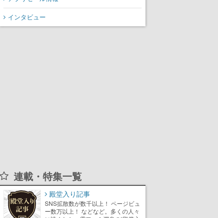
インタビュー
連載・特集一覧
殿堂入り記事
SNS拡散数が数千以上！ ページビュ
ー数万以上！ などなど。多くの人々