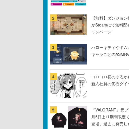
2
【無料】ダンジョン探
がSteamにて無料配
ャンペーン
3
ハローキティやポム
キャラごとのASM
4
コロコロ初のゆるか
新入社員の侘石ダイ
5
『VALORANT』
月5日より期間限定
登場、過去に発売し