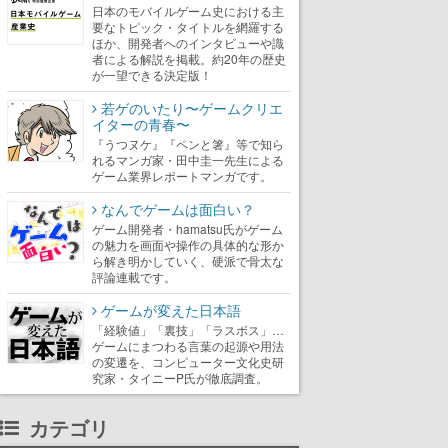
日本のモバイルゲーム史における主
要なトピック・タイトルを網羅する
ほか、開発者へのインタビューや識
者による解説を掲載。約20年の歴史
が一望できる決定版！
若ゲのいたり〜ゲームクリエ
イターの青春〜
『うつヌケ』『ペンと箸』等で知ら
れるマンガ家・田中圭一先生による
ゲーム業界レポートマンガです。
なんでゲームは面白い？
ゲーム開発者・hamatsu氏がゲーム
の魅力を画面や操作の具体的な形か
ら解き明かしていく、硬派で骨太な
評論連載です。
ゲームが変えた日本語
「経験値」「裏技」「ラスボス」…
ゲームにまつわる言葉の起源や用法
の変遷を、コンピューター文化史研
究家・タイニーP氏が徹底調査。
カテゴリ