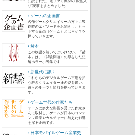
に読まれた、電ファミ渾身の“殿堂入
り”記事をまとめました。
ゲームの企画書
名作ゲームクリエイターの方々に製
作時のエピソードをお聞きし、ヒッ
トする企画（ゲーム）とは何か？を
探っていきます。
赫本
この物語を解いてはいけない。『赫
本』は、〈試験問題〉の形をした短
編ホラー小説集です。
新世代に訊く
これからのデジタルゲーム市場を担
う若きクリエイター達の姿を追い、
彼らのルーツと情熱を探っていきま
す。
ゲーム世代の作家たち
ゲームに多大な影響を受けた作家さ
んに取材し、ゲームが日本のコンテ
ンツ産業やカルチャーに与えた影響
を探る企画です。
日本モバイルゲーム産業史