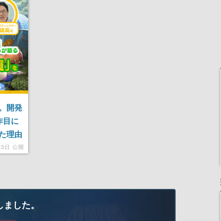
りとなる日本公演を記念
して
。開発
作目に
た理由
23日 公開
しました。