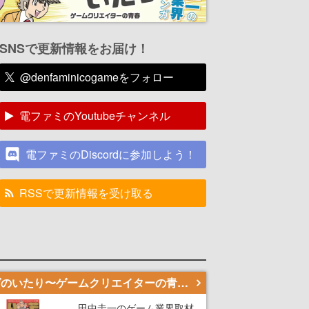
SNSで更新情報をお届け！
@denfaminicogameをフォロー
電ファミのYoutubeチャンネル
電ファミのDiscordに参加しよう！
RSSで更新情報を受け取る
若ゲのいたり〜ゲームクリエイターの青春〜
田中圭一のゲーム業界取材