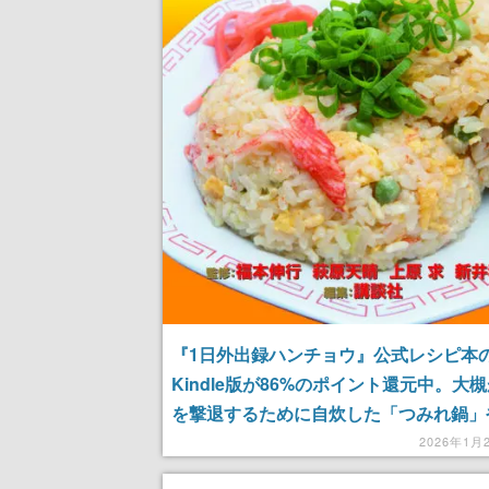
『1日外出録ハンチョウ』公式レシピ本
Kindle版が86%のポイント還元中。大
を撃退するために自炊した「つみれ鍋」
い出の中華料理屋の「カニチャーハン」
2026年1月
レツライス」などを家庭で再現可能