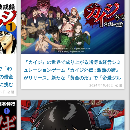
『カイジ』の世界で成り上がる賭博＆経営シミ
で「49
ュレーションゲーム『カイジ外伝 : 激熱の街』
の借金
がリリース。新たな「黄金の沼」で「帝愛グル
に挑む
ープ」に匹敵する“最高の実業家”になれ
2024年10月8日 公開
博破戒
月2日 公開
中