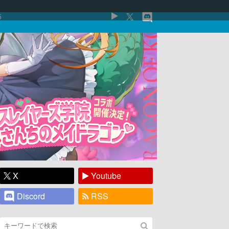
5
X
Youtube
Discord
RSS