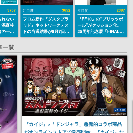
3707
3652
2387
注目度
注目度
られない
フロム新作『ダスクブラ
『FF10』の“ブリッツボ
く深夜枠
ッド』ネットワークテス
ール”がクッション化。
者の一部
トの当選結果が8月7日22
25周年記念展「FINAL
違法薬物
時に発表。応募サイトの
FANTASY X MUSEUM-
描写も含
マイページから確認可
幻光の記憶-」のグッズ情
事一覧
論を交わ
能、テスト実施は8月21
報が一部公開
日～24日
『カイジ』×「ドンジャラ」悪魔的コラボ商品
がオンラインストアで発売開始。『カイジ』な