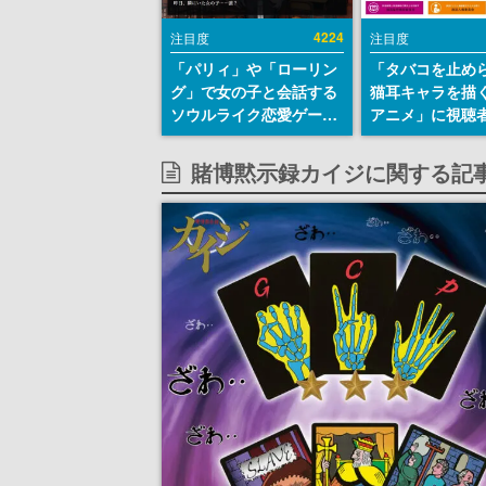
4224
注目度
注目度
「パリィ」や「ローリン
「タバコを止め
グ」で女の子と会話する
猫耳キャラを描
ソウルライク恋愛ゲーム
アニメ」に視聴
『小早川さんはソウルラ
から批判意見。
イク』無料公開。返事に
の使用と思しき
賭博黙示録カイジに関する記
失敗すると「YOU
めて、BPOが議
DIED」
す