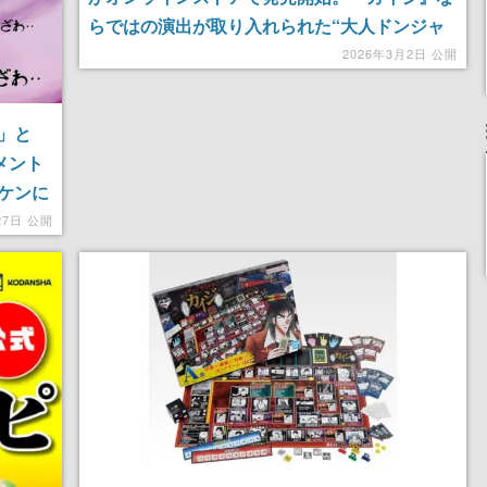
らではの演出が取り入れられた“大人ドンジャ
ラ”。オリジナルの役や「17歩」をイメージし
2026年3月2日 公開
た遊び方も楽しめる
」と
メント
ケンに
イジの
27日 公開