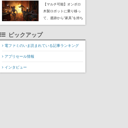
や大きな貝も
【マルチ可能】オンボロ
木製ロボットに乗り移っ
て、遺跡から“家具”を持ち
帰るホラーアクションゲ
ーム『GRAIN ROT』が本
ピックアップ
日8月8日Steamにて発
売。迫る“腐敗”から逃げ延
電ファミのいま読まれている記事ランキング
び、持ち帰った家具で基
アプリセール情報
地を再建
インタビュー