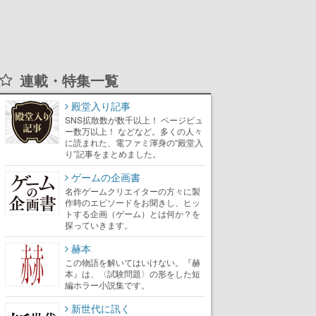
連載・特集一覧
殿堂入り記事
SNS拡散数が数千以上！ ページビュ
ー数万以上！ などなど。多くの人々
に読まれた、電ファミ渾身の“殿堂入
り”記事をまとめました。
ゲームの企画書
名作ゲームクリエイターの方々に製
作時のエピソードをお聞きし、ヒッ
トする企画（ゲーム）とは何か？を
探っていきます。
赫本
この物語を解いてはいけない。『赫
本』は、〈試験問題〉の形をした短
編ホラー小説集です。
新世代に訊く