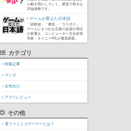
ら解き明かしていく、硬派で骨太な
評論連載です。
ゲームが変えた日本語
「経験値」「裏技」「ラスボス」…
ゲームにまつわる言葉の起源や用法
の変遷を、コンピューター文化史研
究家・タイニーP氏が徹底調査。
カテゴリ
特集記事
マンガ
女性向け
アプリレビュー
その他
電ファミニコゲーマーとは？