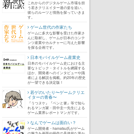
これからのデジタルゲーム市場を担
う若きクリエイター達の姿を追い、
彼らのルーツと情熱を探っていきま
す。
ゲーム世代の作家たち
ゲームに多大な影響を受けた作家さ
んに取材し、ゲームが日本のコンテ
ンツ産業やカルチャーに与えた影響
を探る企画です。
日本モバイルゲーム産業史
日本のモバイルゲーム史における主
要なトピック・タイトルを網羅する
ほか、開発者へのインタビューや識
者による解説を掲載。約20年の歴史
が一望できる決定版！
若ゲのいたり〜ゲームクリエ
イターの青春〜
『うつヌケ』『ペンと箸』等で知ら
れるマンガ家・田中圭一先生による
ゲーム業界レポートマンガです。
なんでゲームは面白い？
ゲーム開発者・hamatsu氏がゲーム
の魅力を画面や操作の具体的な形か