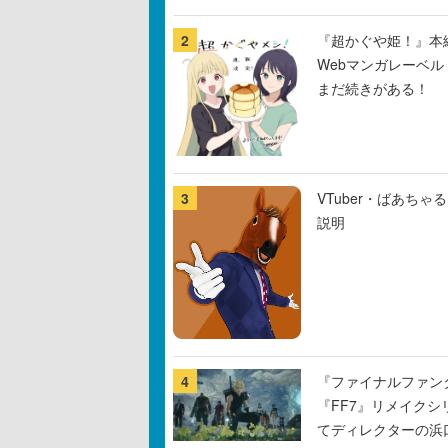
2
『超かぐや姫！』本編
Webマンガレーベ
まだ続きがある！
3
VTuber・ばあち
説明
4
『ファイナルファン
『FF7』リメイクシ
てディレクターの浜