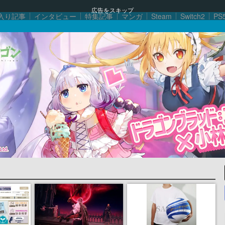
広告をスキップ
入り記事
インタビュー
特集記事
マンガ
Steam
Switch2
PS