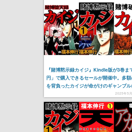
『賭博黙示録カイジ』Kindle版が3巻ま
円」で購入できるセールが開催中。多額
を背負ったカイジが命がけのギャンブル
人気作がお得な価格に。続編となる『賭
2025年5
録』や『賭博堕天録』なども一部セール