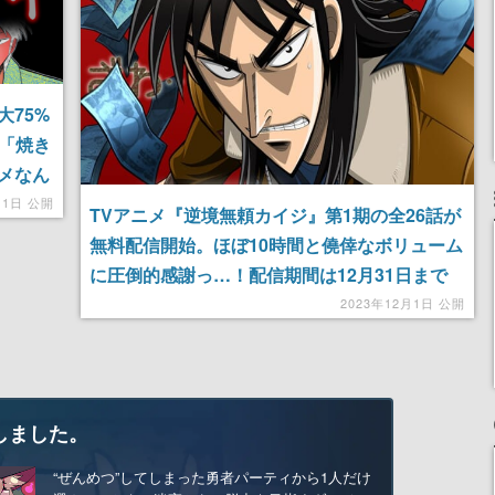
75%
。「焼き
メなん
作品、
月1日 公開
TVアニメ『逆境無頼カイジ』第1期の全26話が
無料配信開始。ほぼ10時間と僥倖なボリューム
に圧倒的感謝っ…！配信期間は12月31日まで
2023年12月1日 公開
しました。
“ぜんめつ”してしまった勇者パーティから1人だけ