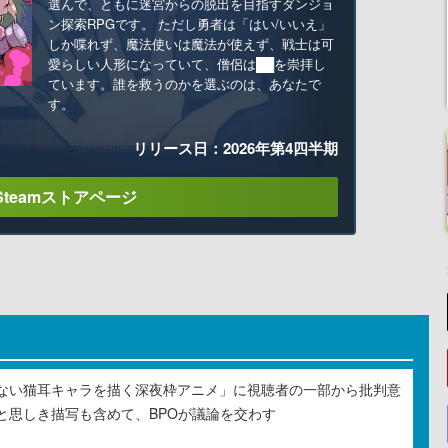
選んで、ともに迷宮からの脱出を目指すダンジョ
ン探索RPGです。 ただし勇者は「はい/いいえ」
しか喋れず、魔法使いは魔法が使えず、戦士は可
愛らしい人形になっていて、僧侶は██を崇拝し
ています。誰を救うのかを選ぶのは、あなたで
す。
リリース日：2026年第4四半期
Steamストアページ
ない猫耳キャラを描く深夜枠アニメ」に視聴者の一部から批判意
と思しき描写も含めて、BPOが議論を交わす