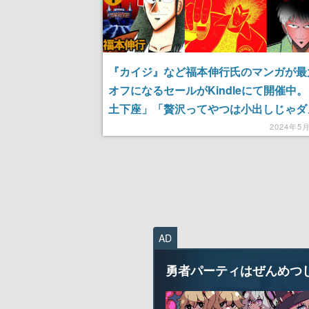
『カイジ』など福本伸行氏のマンガが最大
オフになるセールがKindleにて開催中
土下座」「贅沢ってやつは小出しじゃダ
だ」などキャッチーなフレーズも魅力の
2024年5
『アカギ』『天』『銀と金』も対象
AD
勇者パーティはぜんめつ