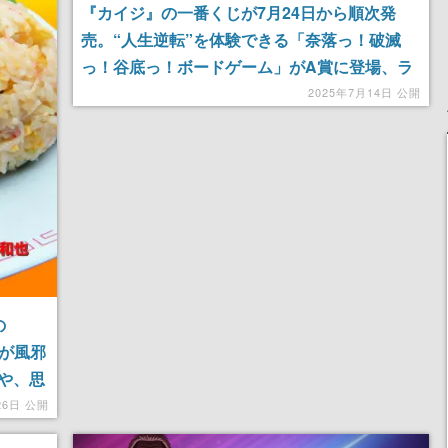
『カイジ』の一番くじが7月24日から順次発
売。“人生逆転”を体験できる「奈落っ！破滅
っ！谷底っ！ボードゲーム」がA賞に登場、ラ
ストワン賞として「限定ジャンケン」を遊べる
2025年7月14日 公開
セットもラインナップ
の
槻が風邪
や、思
「オム
26日 公開