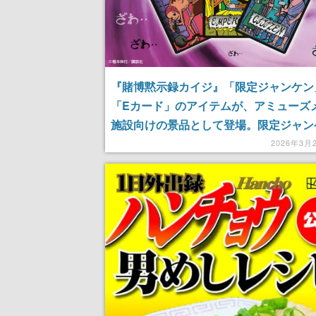
『賭博黙示録カイジ』「限定ジャンケン
「Eカード」のアイテムが、アミューズ
施設向けの景品として登場。限定ジャン
は「星」が3つ付属。鉄骨渡りをするカ
2026年3月
フィギュアも含め、4月8日より順次展開