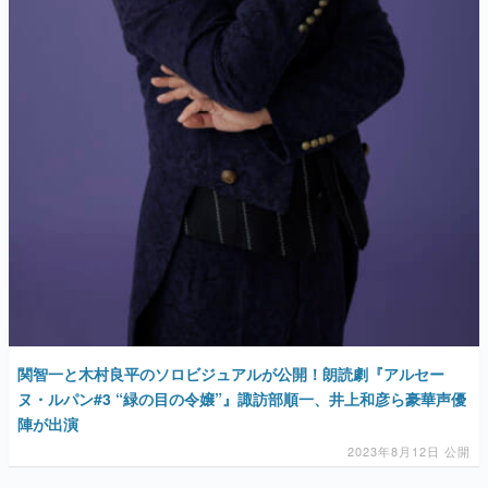
関智一と木村良平のソロビジュアルが公開！朗読劇『アルセー
ヌ・ルパン#3 “緑の目の令嬢”』諏訪部順一、井上和彦ら豪華声優
陣が出演
2023年8月12日 公開
AD