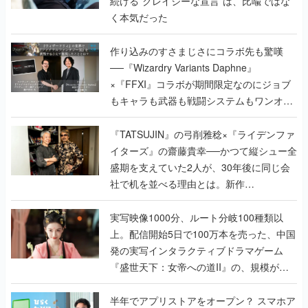
作り込みのすさまじさにコラボ先も驚嘆
──『Wizardry Variants Daphne』
×『FFXI』コラボが期間限定なのにジョブ
もキャラも武器も戦闘システムもワンオフ
で作り込まれた理由を両ディレクターに聞
く
『TATSUJIN』の弓削雅稔×『ライデンファ
イターズ』の齋藤貴幸──かつて縦シュー全
盛期を支えていた2人が、30年後に同じ会
社で机を並べる理由とは。新作
『TATSUJIN EXTREME』で初タッグを組
んだレジェンド2人に訊く開発秘話
実写映像1000分、ルート分岐100種類以
上。配信開始5日で100万本を売った、中国
発の実写インタラクティブドラマゲーム
『盛世天下：女帝への道II』の、規模が違
うこだわりをプロデューサーに聞いた
半年でアプリストアをオープン？ スマホア
プリの“代替ストア”として、わずか6ヵ月で
国内向けローンチを行った発見型ストア
『あっぷアリーナ！』仕掛け人に話を聞い