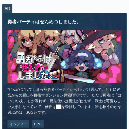
勇者パーティはぜんめつしました。
“ぜんめつ”してしまった勇者パーティから1人だけ選んで、ともに迷
宮からの脱出を目指すダンジョン探索RPGです。 ただし勇者は「は
い/いいえ」しか喋れず、魔法使いは魔法が使えず、戦士は可愛らし
い人形になっていて、僧侶は██を崇拝しています。誰を救うのかを
選ぶのは、あなたです。
インディー
RPG
リリース日：2026年第4四半期
Steamストアページ