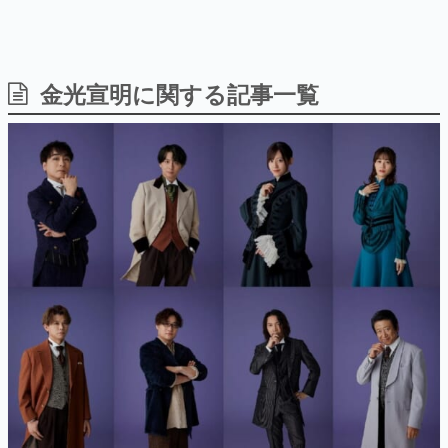
金光宣明に関する記事一覧
日本のコンテンツ産業やカルチャーに与えた影響を探る企
画です。
日本モバイルゲーム産業史
日本のモバイルゲーム史における主要なトピック・タイト
ルを網羅するほか、開発者へのインタビューや識者による
解説を掲載。約20年の歴史が一望できる決定版！
若ゲのいたり〜ゲームクリエイターの青春〜
『うつヌケ』『ペンと箸』等で知られるマンガ家・田中圭
一先生によるゲーム業界レポートマンガです。
なんでゲームは面白い？
ゲーム開発者・hamatsu氏がゲームの魅力を画面や操作の
具体的な形から解き明かしていく、硬派で骨太な評論連載
です。
ゲームが変えた日本語
「経験値」「裏技」「ラスボス」… ゲームにまつわる言葉
の起源や用法の変遷を、コンピューター文化史研究家・タ
イニーP氏が徹底調査。
カテゴリ
関智一、木村良平ら出演の朗読劇『緑の目の令嬢』の全世界ライ
ブ＆アーカイブ配信が決定！英語や韓国語、フランス語など11ヶ
国語の字幕に対応
特集記事