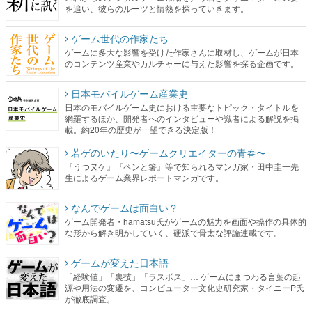
ゲームに多大な影響を受けた作家さんに取材し、ゲームが日本
のコンテンツ産業やカルチャーに与えた影響を探る企画です。
日本モバイルゲーム産業史
日本のモバイルゲーム史における主要なトピック・タイトルを
網羅するほか、開発者へのインタビューや識者による解説を掲
載。約20年の歴史が一望できる決定版！
若ゲのいたり〜ゲームクリエイターの青春〜
『うつヌケ』『ペンと箸』等で知られるマンガ家・田中圭一先
生によるゲーム業界レポートマンガです。
なんでゲームは面白い？
ゲーム開発者・hamatsu氏がゲームの魅力を画面や操作の具体的
な形から解き明かしていく、硬派で骨太な評論連載です。
ゲームが変えた日本語
「経験値」「裏技」「ラスボス」… ゲームにまつわる言葉の起
源や用法の変遷を、コンピューター文化史研究家・タイニーP氏
が徹底調査。
カテゴリ
特集記事