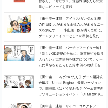
【田中圭一連載：アイマス/ガンダム 戦場
の絆 編】わがままな王様のわがままなニー
ズを満たす！──小山順一朗が貫く姿勢に、
ゲームクリエイターとしての矜持を見た
【若ゲのいたり最終回】
【田中圭一連載：バーチャファイター編】
「新しい3D表現のために、軍事技術を採り
入れたい」世界情勢を味方につけて、ゲー
ムに革命をもたらした鈴木 裕の功績【若ゲ
のいたり】
【田中圭一：若ゲのいたり】ゲーム開発統
合環境「Unreal Engine」最新バージョン
で、開発環境はどう変わる？ ゲーム業界向
けソリューションイベント「GTMF2019」
に行って、より理解を深めよう【PR】
【田中圭一連載：サイバーコネクトツー
編】すべての責任はオレが取る。だから、
付いてきてくれないか──男の熱意はチーム
解散の危機を救い、『.hack』成功の活路を