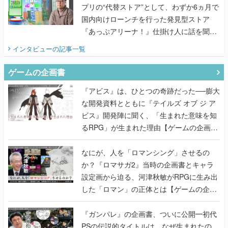
てみた
インタビュー
の記事一覧
ゲームの企画書
『アビス』は、ひとつの奇跡だった──膨大
な開発資料とともに『テイルズ オブ ジ ア
ビス』開発陣に聞く、「生まれた意味を知
るRPG」が生まれた理由【ゲームの企画
書】
なにが、人を「ロマンシング」させるの
か？『ロマサガ2』当時の企画書とキャラ
設定画から迫る、河津秋敏がRPGに生み出
した「ロマン」の正体とは【ゲームの企画
書】
『ガンパレ』の企画書、ついに公開━初代
PSの伝説的タイトルは、なぜ生まれたの
か？そして『LOOP8』へ受け継がれたもの
【ゲームの企画書】