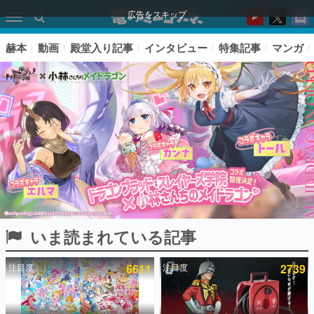
広告をスキップ
赫本
動画
殿堂入り記事
インタビュー
特集記事
マンガ
いま読まれている記事
ピックアップ
注目度
6611
注目度
2739
電ファミのいま読まれている記事ランキング
アプリセール情報