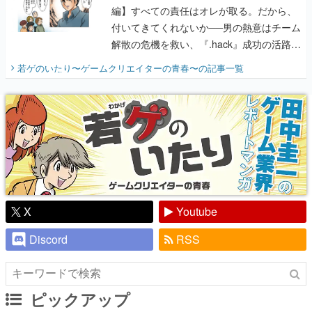
開く。業界の快男児・松山 洋に流れる血は
若ゲのいたり〜ゲームクリエイターの青春〜
の記事一覧
『少年ジャンプ』色だった【若ゲのいた
り】
X
Youtube
Discord
RSS
ピックアップ
電ファミのいま読まれている記事ランキング
アプリセール情報