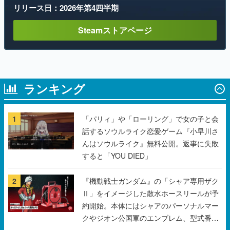
ランキング
1
「パリィ」や「ローリング」で女の子と会
話するソウルライク恋愛ゲーム『小早川さ
んはソウルライク』無料公開。返事に失敗
すると「YOU DIED」
2
『機動戦士ガンダム』の「シャア専用ザク
Ⅱ」をイメージした散水ホースリールが予
約開始。本体にはシャアのパーソナルマー
クやジオン公国軍のエンブレム、型式番号
などを配置
3
野球部の過酷な“補欠”を体験するゲーム
『球ひろいSimulator』が「1件」のウィッ
シュリストをもとにチェコ語に対応しSNS