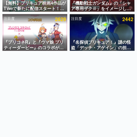
【無料】プリキュア映画4作品が
『機動戦士ガンダム』の「シャ
TVerで新たに配信スタート！な
ア専用ザクⅡ」をイメージした
インタビュー
んと2018年～2024年の映画ほぼ
散水ホースリールが予約開始。
注目度
2629
注目度
2442
すべてが見放題に、ぶっちゃけ
本体にはシャアのパーソナルマ
連載・特集一覧
ありえないラインナップ
ークやジオン公国軍のエンブレ
ム、型式番号などを配置
殿堂入り記事
SNS拡散数が数千以上！ ページビュー数万以上！ などな
『プリコネR』と『ウマ娘 プリ
『名探偵プリキュア！』謎の怪
ど。多くの人々に読まれた、電ファミ渾身の“殿堂入り”記
ティーダービー』のコラボが決
盗「デッチ・アゲイン」の担当
事をまとめました。
定！“最大170連無料”の8.5周年
キャストは天﨑滉平さんと判
キャンペーンなども発表
明。『Re:ゼロから始める異世
ゲームの企画書
界生活』オットー役、『ヒプノ
名作ゲームクリエイターの方々に製作時のエピソードをお
聞きし、ヒットする企画（ゲーム）とは何か？を探ってい
シスマイク』山田三郎役など
きます。
赫本
この物語を解いてはいけない。『赫本』は、〈試験問題〉
の形をした短編ホラー小説集です。
新世代に訊く
これからのデジタルゲーム市場を担う若きクリエイター達
の姿を追い、彼らのルーツと情熱を探っていきます。
ゲーム世代の作家たち
ゲームに多大な影響を受けた作家さんに取材し、ゲームが