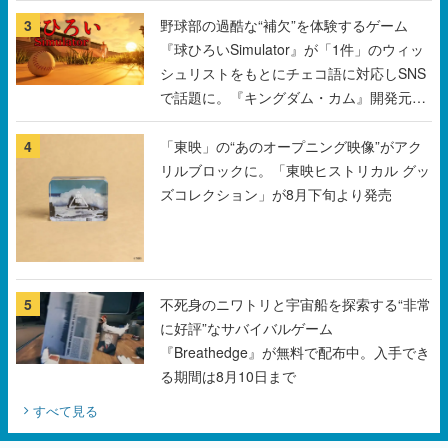
で話題に。『キングダム・カム』開発元や
チェコのプロ野球選手から称賛の声
4
「東映」の“あのオープニング映像”がアク
リルブロックに。「東映ヒストリカル グッ
ズコレクション」が8月下旬より発売
5
不死身のニワトリと宇宙船を探索する“非常
に好評”なサバイバルゲーム
『Breathedge』が無料で配布中。入手でき
る期間は8月10日まで
すべて見る