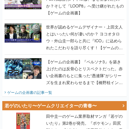
世界が認めるゲームデザイナー・上田文人
とはいったい何が凄いのか？ ヨコオタロ
ウ・外山圭一郎らと共に『ICO』に込めら
れたこだわりを語り尽くす！【ゲームの企
画書】
【ゲームの企画書】『ペルソナ3』を築き
上げたのは反骨心とリスペクトだった。赤
い企画書のもとに集った“愚連隊”がシリー
ズを生まれ変わらせるまで【橋野桂インタ
ビュー】
ゲームの企画書
の記事一覧
若ゲのいたり〜ゲームクリエイターの青春〜
田中圭一のゲーム業界取材マンガ『若ゲの
いたり』第2巻が発売。『ポケモン』田尻
智さん、『ゼビウス』遠藤雅伸さんらの貴
重なエピソードを収録