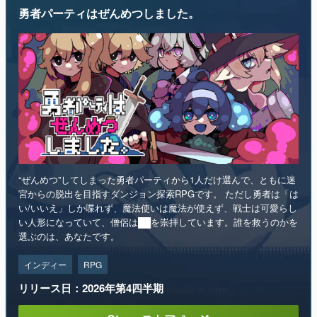
勇者パーティはぜんめつしました。
マンガ
女性向け
アプリレビュー
その他
電ファミニコゲーマーとは？
運営：株式会社マレ
“ぜんめつ”してしまった勇者パーティから1人だけ選んで、ともに迷
宮からの脱出を目指すダンジョン探索RPGです。 ただし勇者は「は
い/いいえ」しか喋れず、魔法使いは魔法が使えず、戦士は可愛らし
い人形になっていて、僧侶は██を崇拝しています。誰を救うのかを
選ぶのは、あなたです。
インディー
RPG
リリース日：2026年第4四半期