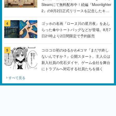
Steamにて無料配布中！続編『Moonlighter
2』の9月2日正式リリースを記念したキャ
ンペーン
4
ゴッホの名画『ローヌ川の星月夜』をあし
らった傘やトートバッグなどが登場。8月7
日21時より2日間限定で予約販売
5
コロコロ初のゆるかわ4コマ『まだサ終し
ないんですか？』公開スタート。主人公は
新入社員の侘石ダイヤ、ゲーム会社を舞台
にトラブルへ対応する社員たちを描く
すべて見る