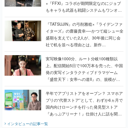
×『FFXI』コラボが期間限定なのにジョブ
もキャラも武器も戦闘システムもワンオフ
で作り込まれた理由を両ディレクターに聞
く
『TATSUJIN』の弓削雅稔×『ライデンファ
イターズ』の齋藤貴幸──かつて縦シュー全
盛期を支えていた2人が、30年後に同じ会
社で机を並べる理由とは。新作
『TATSUJIN EXTREME』で初タッグを組
んだレジェンド2人に訊く開発秘話
実写映像1000分、ルート分岐100種類以
上。配信開始5日で100万本を売った、中国
発の実写インタラクティブドラマゲーム
『盛世天下：女帝への道II』の、規模が違
うこだわりをプロデューサーに聞いた
半年でアプリストアをオープン？ スマホア
プリの“代替ストア”として、わずか6ヵ月で
国内向けローンチを行った発見型ストア
『あっぷアリーナ！』仕掛け人に話を聞い
てみた
インタビュー
の記事一覧