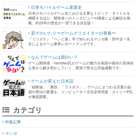
日本モバイルゲーム産業史
日本のモバイルゲーム史における主要なトピック・タイトルを
網羅するほか、開発者へのインタビューや識者による解説を掲
載。約20年の歴史が一望できる決定版！
若ゲのいたり〜ゲームクリエイターの青春〜
『うつヌケ』『ペンと箸』等で知られるマンガ家・田中圭一先
生によるゲーム業界レポートマンガです。
なんでゲームは面白い？
ゲーム開発者・hamatsu氏がゲームの魅力を画面や操作の具体的
な形から解き明かしていく、硬派で骨太な評論連載です。
ゲームが変えた日本語
「経験値」「裏技」「ラスボス」… ゲームにまつわる言葉の起
源や用法の変遷を、コンピューター文化史研究家・タイニーP氏
が徹底調査。
カテゴリ
特集記事
マンガ