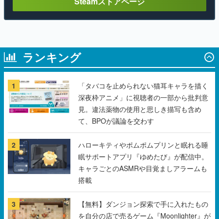
Steamストアページ
ランキング
1
「タバコを止められない猫耳キャラを描く
深夜枠アニメ」に視聴者の一部から批判意
見。違法薬物の使用と思しき描写も含め
て、BPOが議論を交わす
2
ハローキティやポムポムプリンと眠れる睡
眠サポートアプリ『ゆめたび』が配信中。
キャラごとのASMRや目覚ましアラームも
搭載
3
【無料】ダンジョン探索で手に入れたもの
を自分の店で売るゲーム『Moonlighter』が