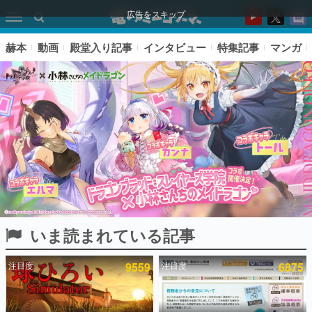
広告をスキップ
赫本
動画
殿堂入り記事
インタビュー
特集記事
マンガ
いま読まれている記事
ピックアップ
注目度
9559
注目度
6875
電ファミのいま読まれている記事ランキング
アプリセール情報