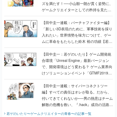
ズを満たす！──小山順一朗が貫く姿勢に、
ゲームクリエイターとしての矜持を見た
【若ゲのいたり最終回】
【田中圭一連載：バーチャファイター編】
「新しい3D表現のために、軍事技術を採り
入れたい」世界情勢を味方につけて、ゲー
ムに革命をもたらした鈴木 裕の功績【若ゲ
のいたり】
【田中圭一：若ゲのいたり】ゲーム開発統
合環境「Unreal Engine」最新バージョン
で、開発環境はどう変わる？ ゲーム業界向
けソリューションイベント「GTMF2019」
に行って、より理解を深めよう【PR】
【田中圭一連載：サイバーコネクトツー
編】すべての責任はオレが取る。だから、
付いてきてくれないか──男の熱意はチーム
解散の危機を救い、『.hack』成功の活路を
開く。業界の快男児・松山 洋に流れる血は
若ゲのいたり〜ゲームクリエイターの青春〜
の記事一覧
『少年ジャンプ』色だった【若ゲのいた