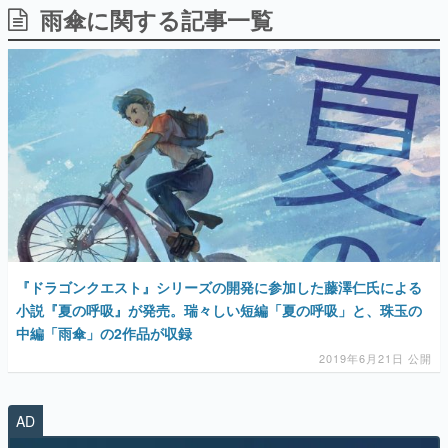
雨傘に関する記事一覧
日本のコンテンツ産業やカルチャーに与えた影響を探る企
画です。
日本モバイルゲーム産業史
日本のモバイルゲーム史における主要なトピック・タイト
ルを網羅するほか、開発者へのインタビューや識者による
解説を掲載。約20年の歴史が一望できる決定版！
若ゲのいたり〜ゲームクリエイターの青春〜
『うつヌケ』『ペンと箸』等で知られるマンガ家・田中圭
一先生によるゲーム業界レポートマンガです。
なんでゲームは面白い？
ゲーム開発者・hamatsu氏がゲームの魅力を画面や操作の
具体的な形から解き明かしていく、硬派で骨太な評論連載
です。
『ドラゴンクエスト』シリーズの開発に参加した藤澤仁氏による
ゲームが変えた日本語
小説『夏の呼吸』が発売。瑞々しい短編「夏の呼吸」と、珠玉の
「経験値」「裏技」「ラスボス」… ゲームにまつわる言葉
中編「雨傘」の2作品が収録
の起源や用法の変遷を、コンピューター文化史研究家・タ
イニーP氏が徹底調査。
2019年6月21日 公開
カテゴリ
AD
特集記事