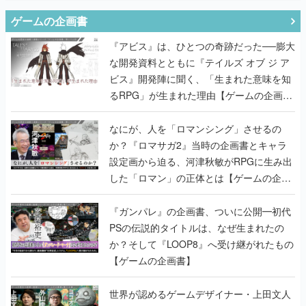
ゲームの企画書
『アビス』は、ひとつの奇跡だった──膨大
な開発資料とともに『テイルズ オブ ジ ア
ビス』開発陣に聞く、「生まれた意味を知
るRPG」が生まれた理由【ゲームの企画
書】
なにが、人を「ロマンシング」させるの
か？『ロマサガ2』当時の企画書とキャラ
設定画から迫る、河津秋敏がRPGに生み出
した「ロマン」の正体とは【ゲームの企画
書】
『ガンパレ』の企画書、ついに公開━初代
PSの伝説的タイトルは、なぜ生まれたの
か？そして『LOOP8』へ受け継がれたもの
【ゲームの企画書】
世界が認めるゲームデザイナー・上田文人