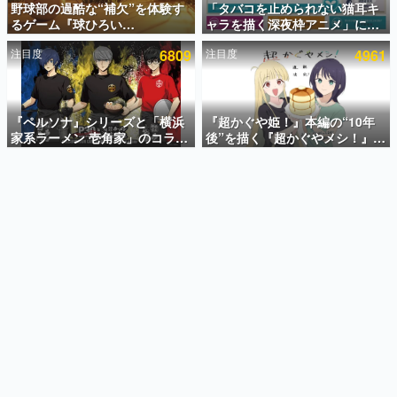
野球部の過酷な“補欠”を体験す
「タバコを止められない猫耳キ
るゲーム『球ひろい
ャラを描く深夜枠アニメ」に視
インタビュー
Simulator』が「1件」のウィッ
聴者の一部から批判意見。違法
注目度
6809
注目度
4961
シュリストをもとにチェコ語に
薬物の使用と思しき描写も含め
連載・特集一覧
対応しSNSで話題に。『キング
て、BPOが議論を交わす
ダム・カム』開発元やチェコの
殿堂入り記事
プロ野球選手から称賛の声
SNS拡散数が数千以上！ ページビュー数万以上！ などな
『ペルソナ』シリーズと「横浜
『超かぐや姫！』本編の“10年
ど。多くの人々に読まれた、電ファミ渾身の“殿堂入り”記
家系ラーメン 壱角家」のコラボ
後”を描く『超かぐやメシ！』
事をまとめました。
が8月21日から開催。”はがく
Web連載決定。新たなWebマン
れ”風とんこつラーメンや、おい
ガレーベル「ビビビコミック」
ゲームの企画書
しく食べられるカレーラーメン
にて特別話が掲載スタート、あ
名作ゲームクリエイターの方々に製作時のエピソードをお
聞きし、ヒットする企画（ゲーム）とは何か？を探ってい
がラインナップ
のお話には…まだ続きがある！
きます。
赫本
この物語を解いてはいけない。『赫本』は、〈試験問題〉
の形をした短編ホラー小説集です。
新世代に訊く
これからのデジタルゲーム市場を担う若きクリエイター達
の姿を追い、彼らのルーツと情熱を探っていきます。
ゲーム世代の作家たち
ゲームに多大な影響を受けた作家さんに取材し、ゲームが