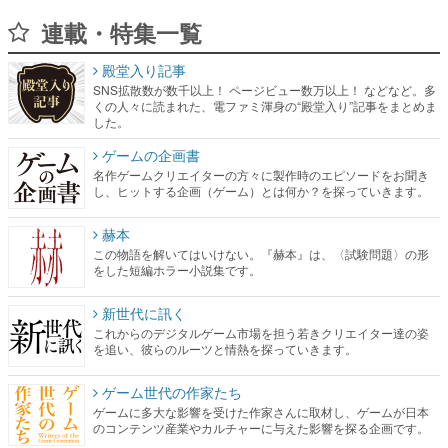
連載・特集一覧
殿堂入り記事
SNS拡散数が数千以上！ ページビュー数万以上！ などなど。多
くの人々に読まれた、電ファミ渾身の“殿堂入り”記事をまとめま
した。
ゲームの企画書
名作ゲームクリエイターの方々に製作時のエピソードをお聞き
し、ヒットする企画（ゲーム）とは何か？を探っていきます。
赫本
この物語を解いてはいけない。『赫本』は、〈試験問題〉の形
をした短編ホラー小説集です。
新世代に訊く
これからのデジタルゲーム市場を担う若きクリエイター達の姿
を追い、彼らのルーツと情熱を探っていきます。
ゲーム世代の作家たち
ゲームに多大な影響を受けた作家さんに取材し、ゲームが日本
のコンテンツ産業やカルチャーに与えた影響を探る企画です。