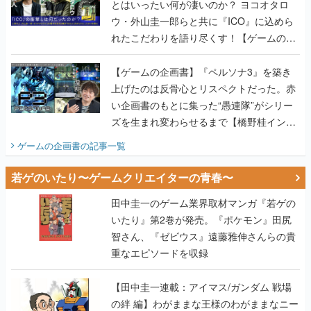
とはいったい何が凄いのか？ ヨコオタロ
ウ・外山圭一郎らと共に『ICO』に込めら
れたこだわりを語り尽くす！【ゲームの企
画書】
【ゲームの企画書】『ペルソナ3』を築き
上げたのは反骨心とリスペクトだった。赤
い企画書のもとに集った“愚連隊”がシリー
ズを生まれ変わらせるまで【橋野桂インタ
ビュー】
ゲームの企画書
の記事一覧
若ゲのいたり〜ゲームクリエイターの青春〜
田中圭一のゲーム業界取材マンガ『若ゲの
いたり』第2巻が発売。『ポケモン』田尻
智さん、『ゼビウス』遠藤雅伸さんらの貴
重なエピソードを収録
【田中圭一連載：アイマス/ガンダム 戦場
の絆 編】わがままな王様のわがままなニー