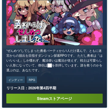
“ぜんめつ”してしまった勇者パーティから1人だけ選んで、ともに迷
宮からの脱出を目指すダンジョン探索RPGです。 ただし勇者は「は
い/いいえ」しか喋れず、魔法使いは魔法が使えず、戦士は可愛らし
い人形になっていて、僧侶は██を崇拝しています。誰を救うのかを
選ぶのは、あなたです。
インディー
RPG
リリース日：2026年第4四半期
Steamストアページ
ランキング