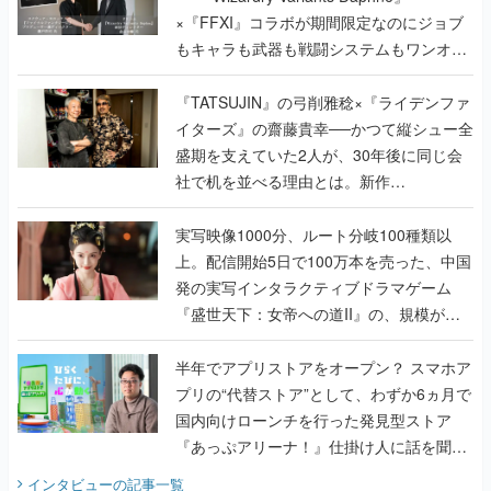
く
『TATSUJIN』の弓削雅稔×『ライデンファ
イターズ』の齋藤貴幸──かつて縦シュー全
盛期を支えていた2人が、30年後に同じ会
社で机を並べる理由とは。新作
『TATSUJIN EXTREME』で初タッグを組
んだレジェンド2人に訊く開発秘話
実写映像1000分、ルート分岐100種類以
上。配信開始5日で100万本を売った、中国
発の実写インタラクティブドラマゲーム
『盛世天下：女帝への道II』の、規模が違
うこだわりをプロデューサーに聞いた
半年でアプリストアをオープン？ スマホア
プリの“代替ストア”として、わずか6ヵ月で
国内向けローンチを行った発見型ストア
『あっぷアリーナ！』仕掛け人に話を聞い
てみた
インタビュー
の記事一覧
ゲームの企画書