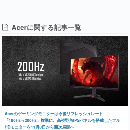
Acerに関する記事一覧
日本のコンテンツ産業やカルチャーに与えた影響を探る企
画です。
日本モバイルゲーム産業史
日本のモバイルゲーム史における主要なトピック・タイト
ルを網羅するほか、開発者へのインタビューや識者による
解説を掲載。約20年の歴史が一望できる決定版！
若ゲのいたり〜ゲームクリエイターの青春〜
『うつヌケ』『ペンと箸』等で知られるマンガ家・田中圭
一先生によるゲーム業界レポートマンガです。
なんでゲームは面白い？
ゲーム開発者・hamatsu氏がゲームの魅力を画面や操作の
具体的な形から解き明かしていく、硬派で骨太な評論連載
です。
ゲームが変えた日本語
Acerのゲーミングモニターは今後リフレッシュレート
「経験値」「裏技」「ラスボス」… ゲームにまつわる言葉
の起源や用法の変遷を、コンピューター文化史研究家・タ
「180Hz→200Hz」標準に。高視野角IPSパネルを搭載したフル
イニーP氏が徹底調査。
HDモニターを11月8日から順次展開へ
2024年11月11日 公開
カテゴリ
特集記事