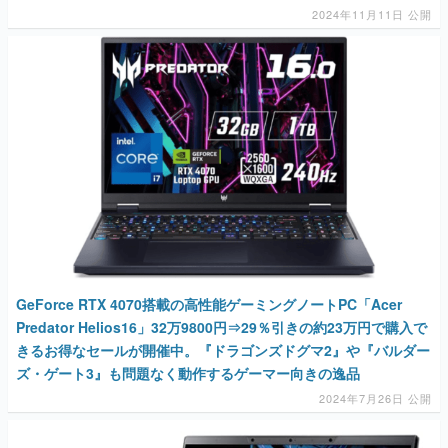
マンガ
女性向け
アプリレビュー
その他
電ファミニコゲーマーとは？
GeForce RTX 4070搭載の高性能ゲーミングノートPC「Acer
運営：株式会社マレ
Predator Helios16」32万9800円⇒29％引きの約23万円で購入で
きるお得なセールが開催中。『ドラゴンズドグマ2』や『バルダー
ズ・ゲート3』も問題なく動作するゲーマー向きの逸品
2024年7月26日 公開