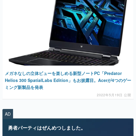
メガネなしの立体ビューを楽しめる新型ノートPC「Predator
Helios 300 SpatialLabs Edition」もお披露目。Acerが4つのゲー
ミング新製品を発表
2022年5月19日 公開
AD
勇者パーティはぜんめつしました。