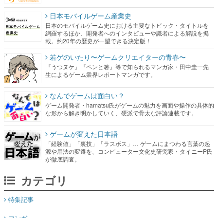
載。約20年の歴史が一望できる決定版！
若ゲのいたり〜ゲームクリエイターの青春〜
『うつヌケ』『ペンと箸』等で知られるマンガ家・田中圭一先
生によるゲーム業界レポートマンガです。
なんでゲームは面白い？
ゲーム開発者・hamatsu氏がゲームの魅力を画面や操作の具体的
な形から解き明かしていく、硬派で骨太な評論連載です。
ゲームが変えた日本語
「経験値」「裏技」「ラスボス」… ゲームにまつわる言葉の起
源や用法の変遷を、コンピューター文化史研究家・タイニーP氏
が徹底調査。
カテゴリ
特集記事
マンガ
女性向け