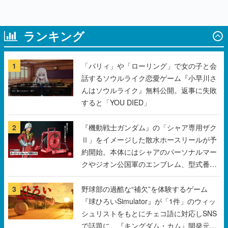
1
「パリィ」や「ローリング」で女の子と会
話するソウルライク恋愛ゲーム『小早川さ
んはソウルライク』無料公開。返事に失敗
すると「YOU DIED」
2
『機動戦士ガンダム』の「シャア専用ザク
Ⅱ」をイメージした散水ホースリールが予
約開始。本体にはシャアのパーソナルマー
クやジオン公国軍のエンブレム、型式番号
などを配置
3
野球部の過酷な“補欠”を体験するゲーム
『球ひろいSimulator』が「1件」のウィッ
シュリストをもとにチェコ語に対応しSNS
で話題に。『キングダム・カム』開発元や
チェコのプロ野球選手から称賛の声
4
「東映」の“あのオープニング映像”がアク
リルブロックに。「東映ヒストリカル グッ