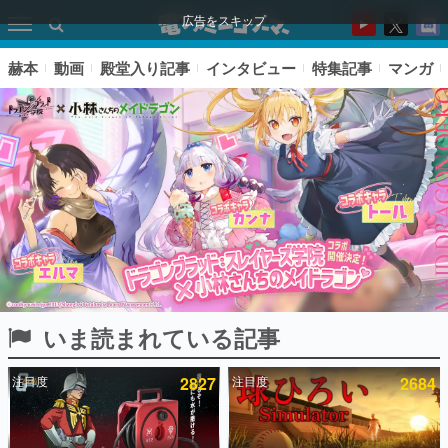
広告をスキップ
赫本
動画
殿堂入り記事
インタビュー
特集記事
マンガ
いま読まれている記事
ピックアップ
注目度
2827
注目度
2684
電ファミのいま読まれている記事ランキング
アプリセール情報