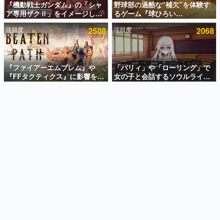
『機動戦士ガンダム』の「シャ
野球部の過酷な“補欠”を体験す
ア専用ザクⅡ」をイメージした
るゲーム『球ひろい
インタビュー
散水ホースリールが予約開始。
Simulator』が「1件」のウィッ
注目度
2508
注目度
2068
本体にはシャアのパーソナルマ
シュリストをもとにチェコ語に
連載・特集一覧
ークやジオン公国軍のエンブレ
対応しSNSで話題に。『キング
ム、型式番号などを配置
ダム・カム』開発元やチェコの
殿堂入り記事
プロ野球選手から称賛の声
SNS拡散数が数千以上！ ページビュー数万以上！ などな
『ファイアーエムブレム』や
「パリィ」や「ローリング」で
ど。多くの人々に読まれた、電ファミ渾身の“殿堂入り”記
『FFタクティクス』に影響を受
女の子と会話するソウルライク
事をまとめました。
けた新作戦略RPG『Beaten
恋愛ゲーム『小早川さんはソウ
Path』2027年に発売へ。
ルライク』無料公開。返事に失
ゲームの企画書
PC（Steam）、PS5、Xbox、
敗すると「YOU DIED」
名作ゲームクリエイターの方々に製作時のエピソードをお
聞きし、ヒットする企画（ゲーム）とは何か？を探ってい
Switch向けにリリース予定
きます。
赫本
この物語を解いてはいけない。『赫本』は、〈試験問題〉
の形をした短編ホラー小説集です。
新世代に訊く
これからのデジタルゲーム市場を担う若きクリエイター達
の姿を追い、彼らのルーツと情熱を探っていきます。
ゲーム世代の作家たち
ゲームに多大な影響を受けた作家さんに取材し、ゲームが