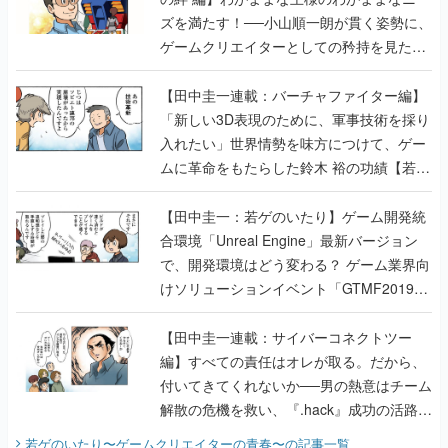
【田中圭一連載：バーチャファイター編】
「新しい3D表現のために、軍事技術を採り
入れたい」世界情勢を味方につけて、ゲー
ムに革命をもたらした鈴木 裕の功績【若ゲ
のいたり】
【田中圭一：若ゲのいたり】ゲーム開発統
合環境「Unreal Engine」最新バージョン
で、開発環境はどう変わる？ ゲーム業界向
けソリューションイベント「GTMF2019」
に行って、より理解を深めよう【PR】
【田中圭一連載：サイバーコネクトツー
編】すべての責任はオレが取る。だから、
付いてきてくれないか──男の熱意はチーム
解散の危機を救い、『.hack』成功の活路を
開く。業界の快男児・松山 洋に流れる血は
若ゲのいたり〜ゲームクリエイターの青春〜
の記事一覧
『少年ジャンプ』色だった【若ゲのいた
り】