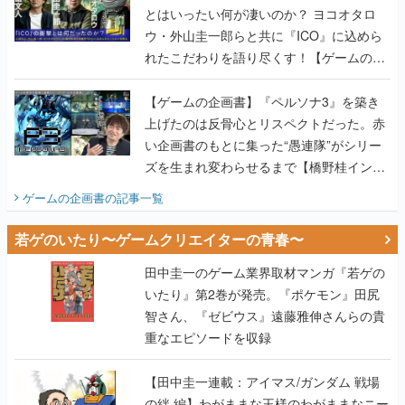
画書】
【ゲームの企画書】『ペルソナ3』を築き
上げたのは反骨心とリスペクトだった。赤
い企画書のもとに集った“愚連隊”がシリー
ズを生まれ変わらせるまで【橋野桂インタ
ビュー】
ゲームの企画書
の記事一覧
若ゲのいたり〜ゲームクリエイターの青春〜
田中圭一のゲーム業界取材マンガ『若ゲの
いたり』第2巻が発売。『ポケモン』田尻
智さん、『ゼビウス』遠藤雅伸さんらの貴
重なエピソードを収録
【田中圭一連載：アイマス/ガンダム 戦場
の絆 編】わがままな王様のわがままなニー
ズを満たす！──小山順一朗が貫く姿勢に、
ゲームクリエイターとしての矜持を見た
【若ゲのいたり最終回】