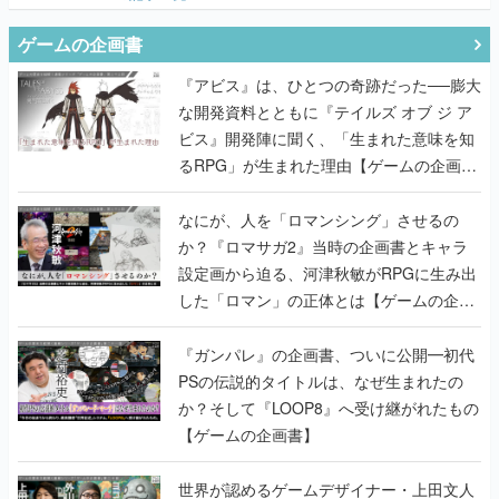
『アビス』は、ひとつの奇跡だった──膨大
な開発資料とともに『テイルズ オブ ジ ア
ビス』開発陣に聞く、「生まれた意味を知
るRPG」が生まれた理由【ゲームの企画
書】
なにが、人を「ロマンシング」させるの
か？『ロマサガ2』当時の企画書とキャラ
設定画から迫る、河津秋敏がRPGに生み出
した「ロマン」の正体とは【ゲームの企画
書】
『ガンパレ』の企画書、ついに公開━初代
PSの伝説的タイトルは、なぜ生まれたの
か？そして『LOOP8』へ受け継がれたもの
【ゲームの企画書】
世界が認めるゲームデザイナー・上田文人
とはいったい何が凄いのか？ ヨコオタロ
ウ・外山圭一郎らと共に『ICO』に込めら
れたこだわりを語り尽くす！【ゲームの企