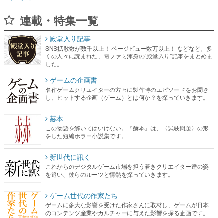
殿堂入り記事
SNS拡散数が数千以上！ ページビュー数万以上！ などなど。多
くの人々に読まれた、電ファミ渾身の“殿堂入り”記事をまとめま
した。
ゲームの企画書
名作ゲームクリエイターの方々に製作時のエピソードをお聞き
し、ヒットする企画（ゲーム）とは何か？を探っていきます。
赫本
この物語を解いてはいけない。『赫本』は、〈試験問題〉の形
をした短編ホラー小説集です。
新世代に訊く
これからのデジタルゲーム市場を担う若きクリエイター達の姿
を追い、彼らのルーツと情熱を探っていきます。
ゲーム世代の作家たち
ゲームに多大な影響を受けた作家さんに取材し、ゲームが日本
のコンテンツ産業やカルチャーに与えた影響を探る企画です。
日本モバイルゲーム産業史
日本のモバイルゲーム史における主要なトピック・タイトルを
網羅するほか、開発者へのインタビューや識者による解説を掲