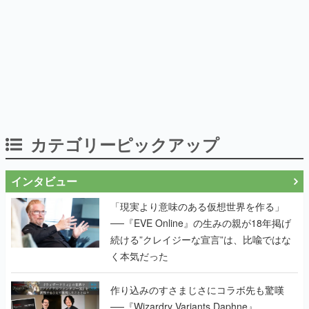
カテゴリーピックアップ
インタビュー
「現実より意味のある仮想世界を作る」
──『EVE Online』の生みの親が18年掲げ
続ける”クレイジーな宣言”は、比喩ではな
く本気だった
作り込みのすさまじさにコラボ先も驚嘆
──『Wizardry Variants Daphne』
×『FFXI』コラボが期間限定なのにジョブ
もキャラも武器も戦闘システムもワンオフ
で作り込まれた理由を両ディレクターに聞