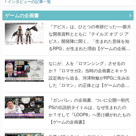
インタビュー
の記事一覧
ゲームの企画書
『アビス』は、ひとつの奇跡だった──膨大
な開発資料とともに『テイルズ オブ ジ ア
ビス』開発陣に聞く、「生まれた意味を知
るRPG」が生まれた理由【ゲームの企画
書】
なにが、人を「ロマンシング」させるの
か？『ロマサガ2』当時の企画書とキャラ
設定画から迫る、河津秋敏がRPGに生み出
した「ロマン」の正体とは【ゲームの企画
書】
『ガンパレ』の企画書、ついに公開━初代
PSの伝説的タイトルは、なぜ生まれたの
か？そして『LOOP8』へ受け継がれたもの
【ゲームの企画書】