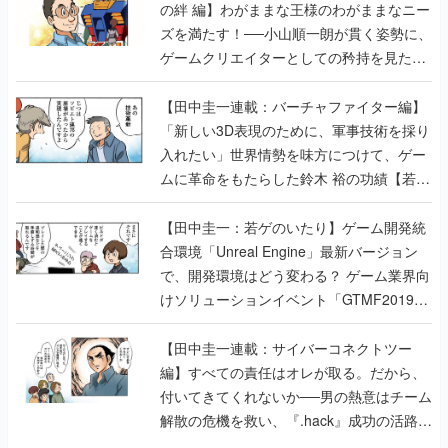
の絆 編】わがままな王様のわがままなニー
ズを満たす！──小山順一朗が貫く姿勢に、
ゲームクリエイターとしての矜持を見た
【若ゲのいたり最終回】
【田中圭一連載：バーチャファイター編】
「新しい3D表現のために、軍事技術を採り
入れたい」世界情勢を味方につけて、ゲー
ムに革命をもたらした鈴木 裕の功績【若ゲ
のいたり】
【田中圭一：若ゲのいたり】ゲーム開発統
合環境「Unreal Engine」最新バージョン
で、開発環境はどう変わる？ ゲーム業界向
けソリューションイベント「GTMF2019」
に行って、より理解を深めよう【PR】
【田中圭一連載：サイバーコネクトツー
編】すべての責任はオレが取る。だから、
付いてきてくれないか──男の熱意はチーム
解散の危機を救い、『.hack』成功の活路を
開く。業界の快男児・松山 洋に流れる血は