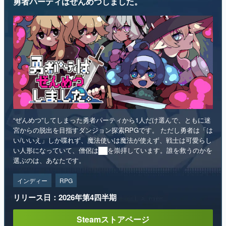
勇者パーティはぜんめつしました。
“ぜんめつ”してしまった勇者パーティから1人だけ選んで、ともに迷
宮からの脱出を目指すダンジョン探索RPGです。 ただし勇者は「は
い/いいえ」しか喋れず、魔法使いは魔法が使えず、戦士は可愛らし
い人形になっていて、僧侶は██を崇拝しています。誰を救うのかを
選ぶのは、あなたです。
インディー
RPG
リリース日：2026年第4四半期
Steamストアページ