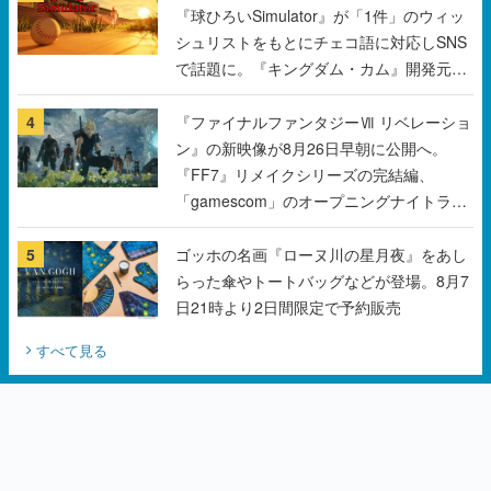
『球ひろいSimulator』が「1件」のウィッ
シュリストをもとにチェコ語に対応しSNS
で話題に。『キングダム・カム』開発元や
チェコのプロ野球選手から称賛の声
4
『ファイナルファンタジーⅦ リベレーショ
ン』の新映像が8月26日早朝に公開へ。
『FF7』リメイクシリーズの完結編、
「gamescom」のオープニングナイトライ
ブにてディレクターの浜口直樹氏が登壇す
る予定
5
ゴッホの名画『ローヌ川の星月夜』をあし
らった傘やトートバッグなどが登場。8月7
日21時より2日間限定で予約販売
すべて見る