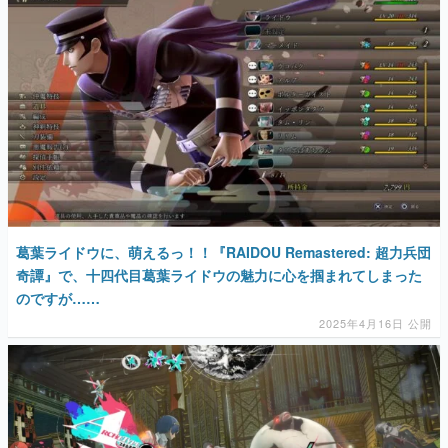
マンガ
女性向け
アプリレビュー
その他
電ファミニコゲーマーとは？
運営：株式会社マレ
葛葉ライドウに、萌えるっ！！『RAIDOU Remastered: 超力兵団
奇譚』で、十四代目葛葉ライドウの魅力に心を掴まれてしまった
のですが……
2025年4月16日 公開