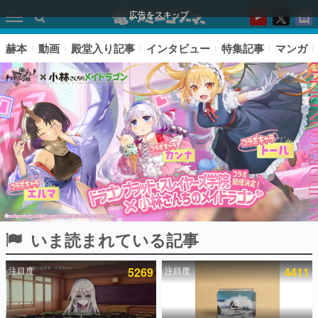
広告をスキップ
赫本
動画
殿堂入り記事
インタビュー
特集記事
マンガ
いま読まれている記事
ピックアップ
注目度
5269
注目度
4411
電ファミのいま読まれている記事ランキング
アプリセール情報