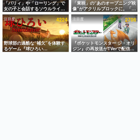
「パリィ」や「ローリング」で
「東映」の“あのオープニング映
女の子と会話するソウルライク
像”がアクリルブロックに。「東
インタビュー
恋愛ゲーム『小早川さんはソウ
映ヒストリカル グッズコレクシ
注目度
4224
注目度
2706
ルライク』無料公開。返事に失
ョン」が8月下旬より発売
連載・特集一覧
敗すると「YOU DIED」
殿堂入り記事
SNS拡散数が数千以上！ ページビュー数万以上！ などな
野球部の過酷な“補欠”を体験す
『ポケットモンスター ジ・オリ
ど。多くの人々に読まれた、電ファミ渾身の“殿堂入り”記
るゲーム『球ひろい
ジン』の再放送がTVerで配信
事をまとめました。
Simulator』が「1件」のウィッ
中！レッド（CV：竹内順子）が
シュリストをもとにチェコ語に
主人公のオリジナルアニメ
ゲームの企画書
対応しSNSで話題に。『キング
名作ゲームクリエイターの方々に製作時のエピソードをお
聞きし、ヒットする企画（ゲーム）とは何か？を探ってい
ダム・カム』開発元やチェコの
きます。
プロ野球選手から称賛の声
赫本
この物語を解いてはいけない。『赫本』は、〈試験問題〉
の形をした短編ホラー小説集です。
新世代に訊く
これからのデジタルゲーム市場を担う若きクリエイター達
の姿を追い、彼らのルーツと情熱を探っていきます。
ゲーム世代の作家たち
ゲームに多大な影響を受けた作家さんに取材し、ゲームが