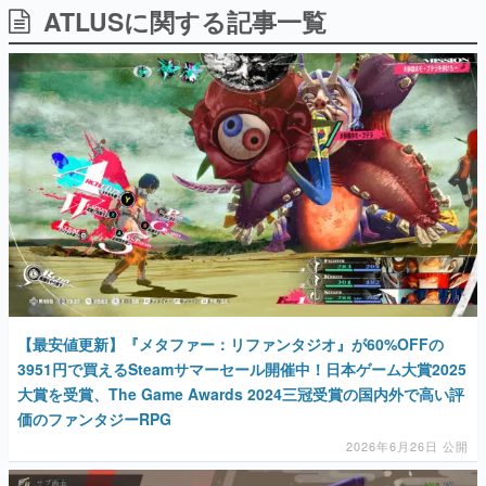
ATLUSに関する記事一覧
日本のコンテンツ産業やカルチャーに与えた影響を探る企
画です。
日本モバイルゲーム産業史
日本のモバイルゲーム史における主要なトピック・タイト
ルを網羅するほか、開発者へのインタビューや識者による
解説を掲載。約20年の歴史が一望できる決定版！
若ゲのいたり〜ゲームクリエイターの青春〜
『うつヌケ』『ペンと箸』等で知られるマンガ家・田中圭
一先生によるゲーム業界レポートマンガです。
なんでゲームは面白い？
ゲーム開発者・hamatsu氏がゲームの魅力を画面や操作の
具体的な形から解き明かしていく、硬派で骨太な評論連載
です。
ゲームが変えた日本語
【最安値更新】『メタファー：リファンタジオ』が60%OFFの
「経験値」「裏技」「ラスボス」… ゲームにまつわる言葉
の起源や用法の変遷を、コンピューター文化史研究家・タ
3951円で買えるSteamサマーセール開催中！日本ゲーム大賞2025
イニーP氏が徹底調査。
大賞を受賞、The Game Awards 2024三冠受賞の国内外で高い評
価のファンタジーRPG
カテゴリ
2026年6月26日 公開
特集記事