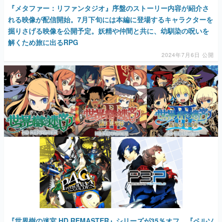
『メタファー：リファンタジオ』序盤のストーリー内容が紹介さ
れる映像が配信開始。7月下旬には本編に登場するキャラクターを
掘りさげる映像を公開予定。妖精や仲間と共に、幼馴染の呪いを
解くため旅に出るRPG
2024年7月6日 公開
『世界樹の迷宮 HD REMASTER』シリーズが35％オフ、『ペルソ