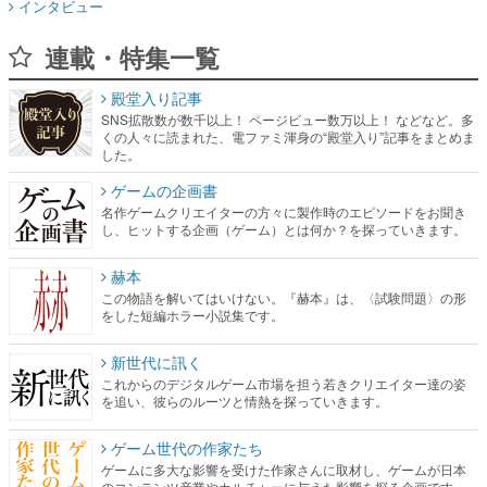
インタビュー
連載・特集一覧
殿堂入り記事
SNS拡散数が数千以上！ ページビュー数万以上！ などなど。多
くの人々に読まれた、電ファミ渾身の“殿堂入り”記事をまとめま
した。
ゲームの企画書
名作ゲームクリエイターの方々に製作時のエピソードをお聞き
し、ヒットする企画（ゲーム）とは何か？を探っていきます。
赫本
この物語を解いてはいけない。『赫本』は、〈試験問題〉の形
をした短編ホラー小説集です。
新世代に訊く
これからのデジタルゲーム市場を担う若きクリエイター達の姿
を追い、彼らのルーツと情熱を探っていきます。
ゲーム世代の作家たち
ゲームに多大な影響を受けた作家さんに取材し、ゲームが日本
のコンテンツ産業やカルチャーに与えた影響を探る企画です。