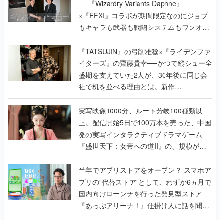
──『Wizardry Variants Daphne』
×『FFXI』コラボが期間限定なのにジョブ
もキャラも武器も戦闘システムもワンオフ
で作り込まれた理由を両ディレクターに聞
く
『TATSUJIN』の弓削雅稔×『ライデンファ
イターズ』の齋藤貴幸──かつて縦シュー全
盛期を支えていた2人が、30年後に同じ会
社で机を並べる理由とは。新作
『TATSUJIN EXTREME』で初タッグを組
んだレジェンド2人に訊く開発秘話
実写映像1000分、ルート分岐100種類以
上。配信開始5日で100万本を売った、中国
発の実写インタラクティブドラマゲーム
『盛世天下：女帝への道II』の、規模が違
うこだわりをプロデューサーに聞いた
半年でアプリストアをオープン？ スマホア
プリの“代替ストア”として、わずか6ヵ月で
国内向けローンチを行った発見型ストア
『あっぷアリーナ！』仕掛け人に話を聞い
てみた