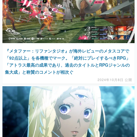
『メタファー：リファンタジオ』が海外レビューのメタスコアで
「92点以上」を各機種でマーク。「絶対にプレイするべきRPG」
「アトラス最高の成果であり、過去のタイトルとRPGジャンルの
集大成」と称賛のコメントが相次ぐ
2024年10月8日 公開