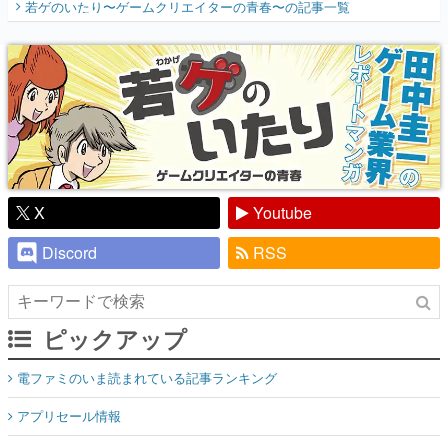
若ゲのいたり〜ゲームクリエイターの青春〜
の記事一覧
『少年ジャンプ』色だった【若ゲのいた
り】
X
Youtube
Discord
RSS
ピックアップ
電ファミのいま読まれている記事ランキング
アプリセール情報