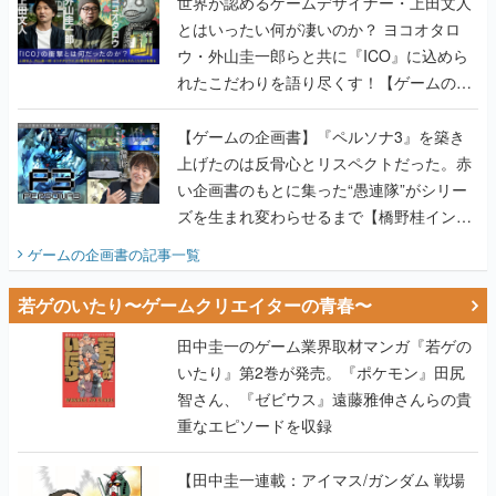
世界が認めるゲームデザイナー・上田文人
とはいったい何が凄いのか？ ヨコオタロ
ウ・外山圭一郎らと共に『ICO』に込めら
れたこだわりを語り尽くす！【ゲームの企
画書】
【ゲームの企画書】『ペルソナ3』を築き
上げたのは反骨心とリスペクトだった。赤
い企画書のもとに集った“愚連隊”がシリー
ズを生まれ変わらせるまで【橋野桂インタ
ビュー】
ゲームの企画書
の記事一覧
若ゲのいたり〜ゲームクリエイターの青春〜
田中圭一のゲーム業界取材マンガ『若ゲの
いたり』第2巻が発売。『ポケモン』田尻
智さん、『ゼビウス』遠藤雅伸さんらの貴
重なエピソードを収録
【田中圭一連載：アイマス/ガンダム 戦場