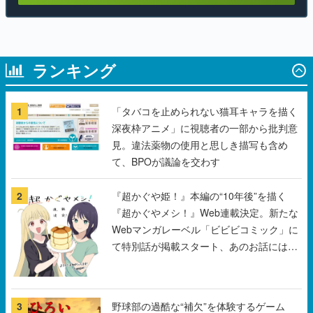
ランキング
1
「タバコを止められない猫耳キャラを描く
深夜枠アニメ」に視聴者の一部から批判意
見。違法薬物の使用と思しき描写も含め
て、BPOが議論を交わす
2
『超かぐや姫！』本編の“10年後”を描く
『超かぐやメシ！』Web連載決定。新たな
Webマンガレーベル「ビビビコミック」に
て特別話が掲載スタート、あのお話には…
まだ続きがある！
3
野球部の過酷な“補欠”を体験するゲーム