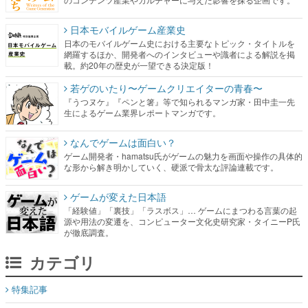
日本モバイルゲーム産業史
日本のモバイルゲーム史における主要なトピック・タイトルを
網羅するほか、開発者へのインタビューや識者による解説を掲
載。約20年の歴史が一望できる決定版！
若ゲのいたり〜ゲームクリエイターの青春〜
『うつヌケ』『ペンと箸』等で知られるマンガ家・田中圭一先
生によるゲーム業界レポートマンガです。
なんでゲームは面白い？
ゲーム開発者・hamatsu氏がゲームの魅力を画面や操作の具体的
な形から解き明かしていく、硬派で骨太な評論連載です。
ゲームが変えた日本語
「経験値」「裏技」「ラスボス」… ゲームにまつわる言葉の起
源や用法の変遷を、コンピューター文化史研究家・タイニーP氏
が徹底調査。
カテゴリ
特集記事