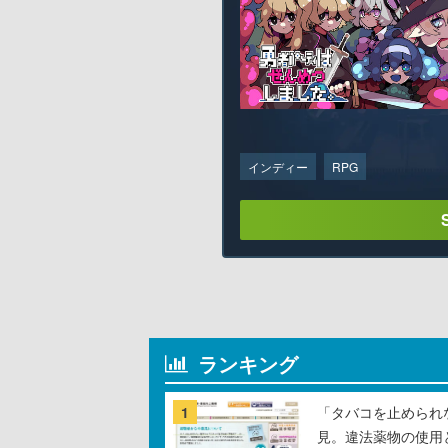
インディー
RPG
ランキング
1
「タバコを止められ
見。違法薬物の使用