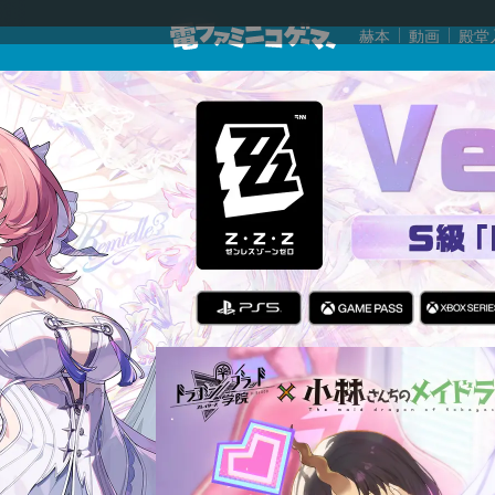
赫本
動画
殿堂