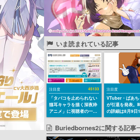
いま読まれている記事
45133
注目度
注目度
「タバコを止められない
VTuber・ばあ
猫耳キャラを描く深夜枠
が引退を発表。
アニメ」に視聴者の一部
の詳細は8月9日
から批判意見。違法薬物
の配信で説明
の使用と思しき描写も含
Buriedbornes2に関する記事
めて、BPOが議論を交わ
す