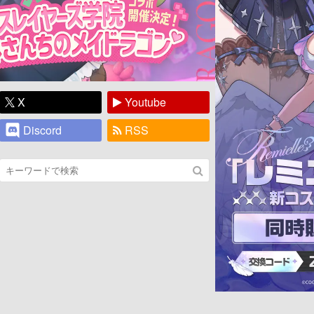
X
Youtube
Discord
RSS