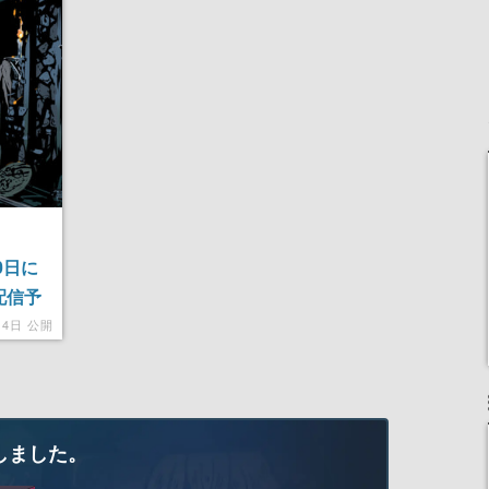
20日に
て配信予
、倒さ
14日 公開
る可能
しました。