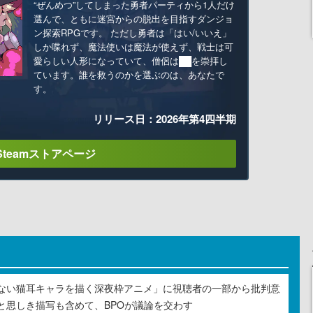
“ぜんめつ”してしまった勇者パーティから1人だけ
選んで、ともに迷宮からの脱出を目指すダンジョ
ン探索RPGです。 ただし勇者は「はい/いいえ」
しか喋れず、魔法使いは魔法が使えず、戦士は可
愛らしい人形になっていて、僧侶は██を崇拝し
ています。誰を救うのかを選ぶのは、あなたで
す。
リリース日：2026年第4四半期
Steamストアページ
ない猫耳キャラを描く深夜枠アニメ」に視聴者の一部から批判意
と思しき描写も含めて、BPOが議論を交わす