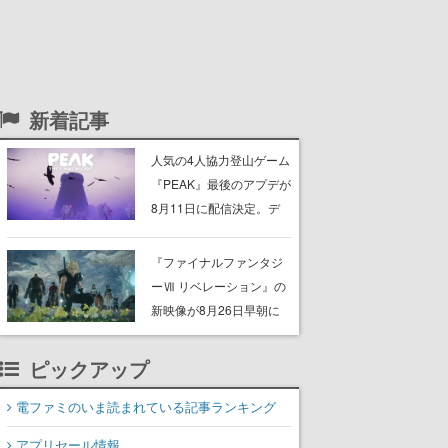
新着記事
人気の4人協力登山ゲーム
『PEAK』最後のアプデが
8月11日に配信決定。デ
ストラップが張り巡らさ
れた“塔“のバイオーム
『ファイナルファンタジ
「GLOOM」と「THE
ーⅦ リベレーション』の
CITADEL」が登場し、火
新映像が8月26日早朝に
山地帯と入れ替わる
公開へ。『FF7』リメイ
クシリーズの完結編、
ピックアップ
「gamescom」のオープ
ニングナイトライブにて
電ファミのいま読まれている記事ランキング
ディレクターの浜口直樹
アプリセール情報