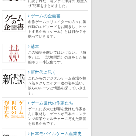
に読まれた、電ファミ渾身の“殿堂入
り”記事をまとめました。
ゲームの企画書
名作ゲームクリエイターの方々に製
作時のエピソードをお聞きし、ヒッ
トする企画（ゲーム）とは何か？を
探っていきます。
赫本
この物語を解いてはいけない。『赫
本』は、〈試験問題〉の形をした短
編ホラー小説集です。
新世代に訊く
これからのデジタルゲーム市場を担
う若きクリエイター達の姿を追い、
彼らのルーツと情熱を探っていきま
す。
ゲーム世代の作家たち
ゲームに多大な影響を受けた作家さ
んに取材し、ゲームが日本のコンテ
ンツ産業やカルチャーに与えた影響
を探る企画です。
日本モバイルゲーム産業史