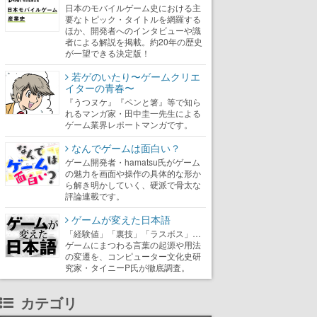
日本のモバイルゲーム史における主
要なトピック・タイトルを網羅する
ほか、開発者へのインタビューや識
者による解説を掲載。約20年の歴史
が一望できる決定版！
若ゲのいたり〜ゲームクリエ
イターの青春〜
『うつヌケ』『ペンと箸』等で知ら
れるマンガ家・田中圭一先生による
ゲーム業界レポートマンガです。
なんでゲームは面白い？
ゲーム開発者・hamatsu氏がゲーム
の魅力を画面や操作の具体的な形か
ら解き明かしていく、硬派で骨太な
評論連載です。
ゲームが変えた日本語
「経験値」「裏技」「ラスボス」…
ゲームにまつわる言葉の起源や用法
の変遷を、コンピューター文化史研
究家・タイニーP氏が徹底調査。
カテゴリ