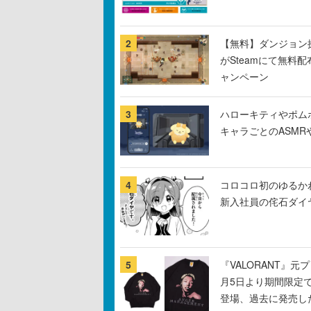
2
【無料】ダンジョン探
がSteamにて無料配
ャンペーン
3
ハローキティやポム
キャラごとのASM
4
コロコロ初のゆるか
新入社員の侘石ダイ
5
『VALORANT』
月5日より期間限定
登場、過去に発売し