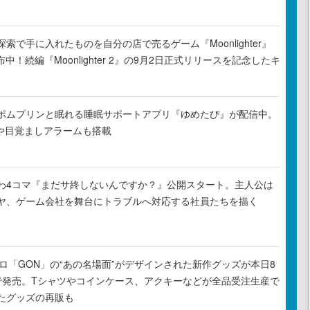
索で手に入れたものを自分の店で売るゲーム『Moonlighter』
布中！続編『Moonlighter 2』の9月2日正式リリースを記念したキ
ポムプリンと眠れる睡眠サポートアプリ『ゆめたび』が配信中。
Rや目覚ましアラームも搭載
わ4コマ『まだサ終しないんですか？』公開スタート。主人公は
ヤ、ゲーム会社を舞台にトラブルへ対応する社員たちを描く
元プロ「GON」の“あの名場面”がデザインされた新作グッズが本日8
で発売。Tシャツやコインケース、アクキーなどが全品受注生産で
たグッズの再販も