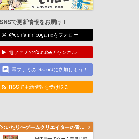
SNSで更新情報をお届け！
@denfaminicogameをフォロー
電ファミのYoutubeチャンネル
電ファミのDiscordに参加しよう！
RSSで更新情報を受け取る
若ゲのいたり〜ゲームクリエイターの青春〜
田中圭一のゲーム業界取材