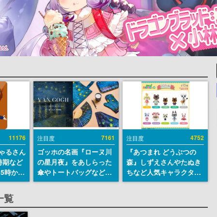
11176
7161
4752
注目度
注目度
ちゃるさん
ゴッホの名画『ローヌ川
『あつまれ どうぶつの
時期など
の星月夜』をあしらった
森』しずえさんやたぬき
15時から
傘やトートバッグなどが
ちなど人気キャラクター
登場。8月7日21時より2
のフロッキードールが9
日間限定で予約販売
月に発売開始。「とたけ
一覧
け」や「ちゃちゃまる」
も