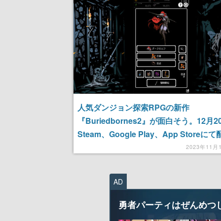
人気ダンジョン探索RPGの新作
『Buriedbornes2』が面白そう。12月
Steam、Google Play、App Storeに
定。ランダムでドロップするアイテムに
2023年11月
れると容赦なくロストするシビアさに沼
性大
AD
勇者パーティはぜんめつ