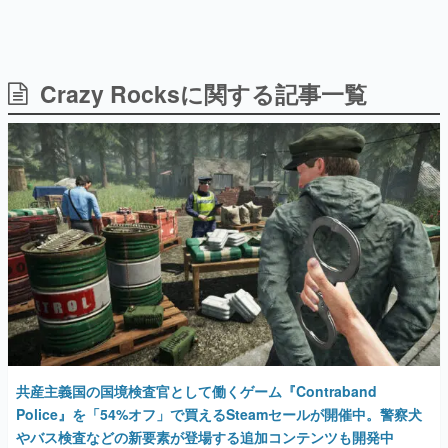
日本のコンテンツ産業やカルチャーに与えた影響を探る企
画です。
日本モバイルゲーム産業史
日本のモバイルゲーム史における主要なトピック・タイト
Crazy Rocksに関する記事一覧
ルを網羅するほか、開発者へのインタビューや識者による
解説を掲載。約20年の歴史が一望できる決定版！
若ゲのいたり〜ゲームクリエイターの青春〜
『うつヌケ』『ペンと箸』等で知られるマンガ家・田中圭
一先生によるゲーム業界レポートマンガです。
なんでゲームは面白い？
ゲーム開発者・hamatsu氏がゲームの魅力を画面や操作の
具体的な形から解き明かしていく、硬派で骨太な評論連載
です。
ゲームが変えた日本語
「経験値」「裏技」「ラスボス」… ゲームにまつわる言葉
の起源や用法の変遷を、コンピューター文化史研究家・タ
イニーP氏が徹底調査。
共産主義国の国境検査官として働くゲーム『Contraband
カテゴリ
Police』を「54%オフ」で買えるSteamセールが開催中。警察犬
やバス検査などの新要素が登場する追加コンテンツも開発中
特集記事