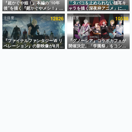
『超かぐや姫！』本編の“10年
「タバコを止められない猫耳キ
後”を描く『超かぐやメシ！』
ャラを描く深夜枠アニメ」に視
インタビュー
Web連載決定。新たなWebマン
聴者の一部から批判意見。違法
注目度
12826
注目度
10538
ガレーベル「ビビビコミック」
薬物の使用と思しき描写も含め
連載・特集一覧
にて特別話が掲載スタート、あ
て、BPOが議論を交わす
のお話には…まだ続きがある！
殿堂入り記事
SNS拡散数が数千以上！ ページビュー数万以上！ などな
『ファイナルファンタジーⅦ リ
『グノーシア』コラボカフェが
ど。多くの人々に読まれた、電ファミ渾身の“殿堂入り”記
ベレーション』の新映像が8月
開催決定。「学園祭」をコンセ
事をまとめました。
26日早朝に公開へ。『FF7』リ
プトに、模擬店やセツやSQ、ラ
メイクシリーズの完結編、
キオたちが学祭バンドを楽しむ
ゲームの企画書
「gamescom」のオープニング
様子を切り取った新グッズが展
名作ゲームクリエイターの方々に製作時のエピソードをお
聞きし、ヒットする企画（ゲーム）とは何か？を探ってい
ナイトライブにてディレクター
開
きます。
の浜口直樹氏が登壇する予定
赫本
この物語を解いてはいけない。『赫本』は、〈試験問題〉
の形をした短編ホラー小説集です。
新世代に訊く
これからのデジタルゲーム市場を担う若きクリエイター達
の姿を追い、彼らのルーツと情熱を探っていきます。
ゲーム世代の作家たち
ゲームに多大な影響を受けた作家さんに取材し、ゲームが