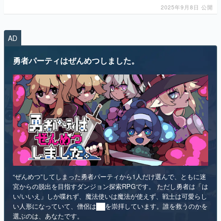
2025年9月8日 公開
マンガ
女性向け
AD
アプリレビュー
勇者パーティはぜんめつしました。
その他
電ファミニコゲーマーとは？
運営：株式会社マレ
“ぜんめつ”してしまった勇者パーティから1人だけ選んで、ともに迷
宮からの脱出を目指すダンジョン探索RPGです。 ただし勇者は「は
い/いいえ」しか喋れず、魔法使いは魔法が使えず、戦士は可愛らし
い人形になっていて、僧侶は██を崇拝しています。誰を救うのかを
選ぶのは、あなたです。