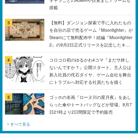
搭載
3
【無料】ダンジョン探索で手に入れたもの
を自分の店で売るゲーム『Moonlighter』が
Steamにて無料配布中！続編『Moonlighter
2』の9月2日正式リリースを記念したキャ
ンペーン
4
コロコロ初のゆるかわ4コマ『まだサ終し
ないんですか？』公開スタート。主人公は
新入社員の侘石ダイヤ、ゲーム会社を舞台
にトラブルへ対応する社員たちを描く
5
ゴッホの名画『ローヌ川の星月夜』をあし
らった傘やトートバッグなどが登場。8月7
日21時より2日間限定で予約販売
すべて見る