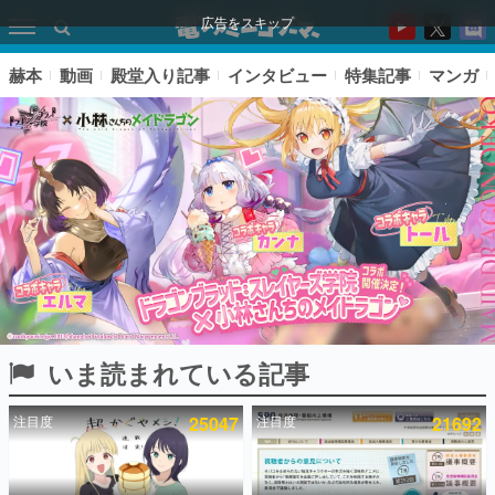
広告をスキップ
赫本
動画
殿堂入り記事
インタビュー
特集記事
マンガ
いま読まれている記事
ピックアップ
注目度
25047
注目度
21692
電ファミのいま読まれている記事ランキング
アプリセール情報