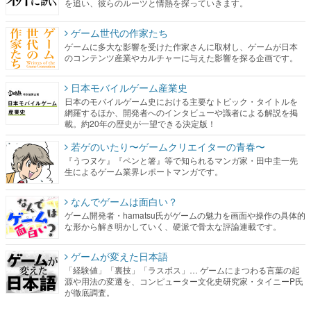
を追い、彼らのルーツと情熱を探っていきます。
ゲーム世代の作家たち
ゲームに多大な影響を受けた作家さんに取材し、ゲームが日本
のコンテンツ産業やカルチャーに与えた影響を探る企画です。
日本モバイルゲーム産業史
日本のモバイルゲーム史における主要なトピック・タイトルを
網羅するほか、開発者へのインタビューや識者による解説を掲
載。約20年の歴史が一望できる決定版！
若ゲのいたり〜ゲームクリエイターの青春〜
『うつヌケ』『ペンと箸』等で知られるマンガ家・田中圭一先
生によるゲーム業界レポートマンガです。
なんでゲームは面白い？
ゲーム開発者・hamatsu氏がゲームの魅力を画面や操作の具体的
な形から解き明かしていく、硬派で骨太な評論連載です。
ゲームが変えた日本語
「経験値」「裏技」「ラスボス」… ゲームにまつわる言葉の起
源や用法の変遷を、コンピューター文化史研究家・タイニーP氏
が徹底調査。