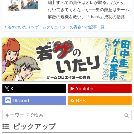
編】すべての責任はオレが取る。だから、
付いてきてくれないか──男の熱意はチーム
解散の危機を救い、『.hack』成功の活路を
開く。業界の快男児・松山 洋に流れる血は
若ゲのいたり〜ゲームクリエイターの青春〜
の記事一覧
『少年ジャンプ』色だった【若ゲのいた
り】
X
Youtube
Discord
RSS
ピックアップ