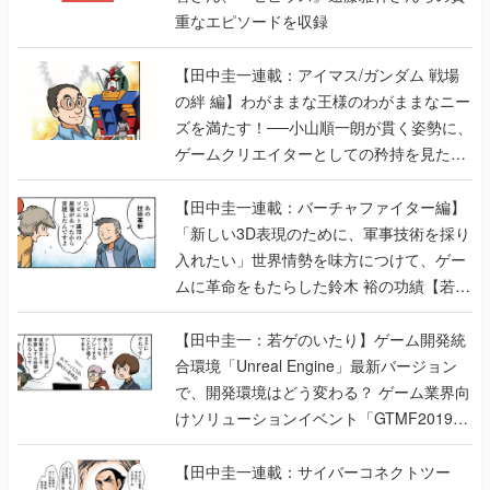
重なエピソードを収録
【田中圭一連載：アイマス/ガンダム 戦場
の絆 編】わがままな王様のわがままなニー
ズを満たす！──小山順一朗が貫く姿勢に、
ゲームクリエイターとしての矜持を見た
【若ゲのいたり最終回】
【田中圭一連載：バーチャファイター編】
「新しい3D表現のために、軍事技術を採り
入れたい」世界情勢を味方につけて、ゲー
ムに革命をもたらした鈴木 裕の功績【若ゲ
のいたり】
【田中圭一：若ゲのいたり】ゲーム開発統
合環境「Unreal Engine」最新バージョン
で、開発環境はどう変わる？ ゲーム業界向
けソリューションイベント「GTMF2019」
に行って、より理解を深めよう【PR】
【田中圭一連載：サイバーコネクトツー