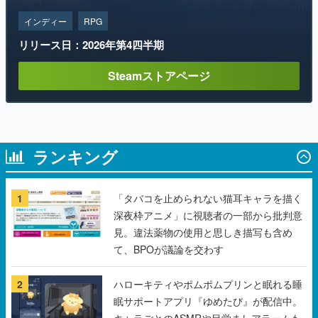
インディー
RPG
リリース日：2026年第4四半期
Steamストアページ
ランキング
1
「タバコを止められない猫耳キャラを描く
深夜枠アニメ」に視聴者の一部から批判意
見。違法薬物の使用と思しき描写も含め
て、BPOが議論を交わす
2
ハローキティやポムポムプリンと眠れる睡
眠サポートアプリ『ゆめたび』が配信中。
キャラごとのASMRや目覚ましアラームも