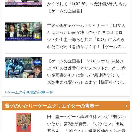
か？そして『LOOP8』へ受け継がれたもの
【ゲームの企画書】
世界が認めるゲームデザイナー・上田文人
とはいったい何が凄いのか？ ヨコオタロ
ウ・外山圭一郎らと共に『ICO』に込めら
れたこだわりを語り尽くす！【ゲームの企
画書】
【ゲームの企画書】『ペルソナ3』を築き
上げたのは反骨心とリスペクトだった。赤
い企画書のもとに集った“愚連隊”がシリー
ズを生まれ変わらせるまで【橋野桂インタ
ビュー】
ゲームの企画書
の記事一覧
若ゲのいたり〜ゲームクリエイターの青春〜
田中圭一のゲーム業界取材マンガ『若ゲの
いたり』第2巻が発売。『ポケモン』田尻
智さん、『ゼビウス』遠藤雅伸さんらの貴