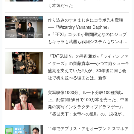
く本気だった
作り込みのすさまじさにコラボ先も驚嘆
──『Wizardry Variants Daphne』
×『FFXI』コラボが期間限定なのにジョブ
もキャラも武器も戦闘システムもワンオフ
で作り込まれた理由を両ディレクターに聞
く
『TATSUJIN』の弓削雅稔×『ライデンファ
イターズ』の齋藤貴幸──かつて縦シュー全
盛期を支えていた2人が、30年後に同じ会
社で机を並べる理由とは。新作
『TATSUJIN EXTREME』で初タッグを組
んだレジェンド2人に訊く開発秘話
実写映像1000分、ルート分岐100種類以
上。配信開始5日で100万本を売った、中国
発の実写インタラクティブドラマゲーム
『盛世天下：女帝への道II』の、規模が違
うこだわりをプロデューサーに聞いた
半年でアプリストアをオープン？ スマホア