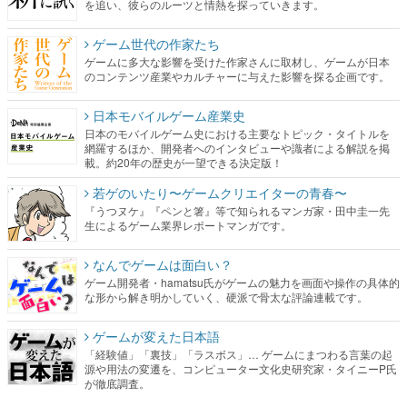
を追い、彼らのルーツと情熱を探っていきます。
ゲーム世代の作家たち
ゲームに多大な影響を受けた作家さんに取材し、ゲームが日本
のコンテンツ産業やカルチャーに与えた影響を探る企画です。
日本モバイルゲーム産業史
日本のモバイルゲーム史における主要なトピック・タイトルを
網羅するほか、開発者へのインタビューや識者による解説を掲
載。約20年の歴史が一望できる決定版！
若ゲのいたり〜ゲームクリエイターの青春〜
『うつヌケ』『ペンと箸』等で知られるマンガ家・田中圭一先
生によるゲーム業界レポートマンガです。
なんでゲームは面白い？
ゲーム開発者・hamatsu氏がゲームの魅力を画面や操作の具体的
な形から解き明かしていく、硬派で骨太な評論連載です。
ゲームが変えた日本語
「経験値」「裏技」「ラスボス」… ゲームにまつわる言葉の起
源や用法の変遷を、コンピューター文化史研究家・タイニーP氏
が徹底調査。