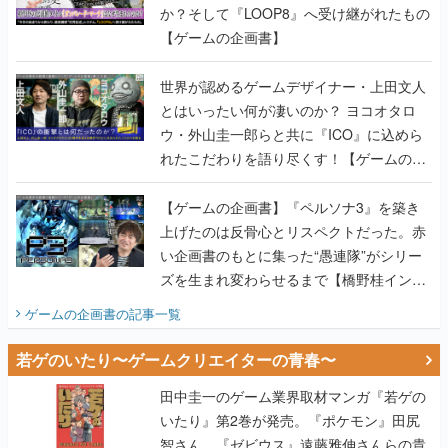
か？そして『LOOP8』へ受け継がれたもの
【ゲームの企画書】
世界が認めるゲームデザイナー・上田文人
とはいったい何が凄いのか？ ヨコオタロ
ウ・外山圭一郎らと共に『ICO』に込めら
れたこだわりを語り尽くす！【ゲームの企
画書】
【ゲームの企画書】『ペルソナ3』を築き
上げたのは反骨心とリスペクトだった。赤
い企画書のもとに集った“愚連隊”がシリー
ズを生まれ変わらせるまで【橋野桂インタ
ビュー】
ゲームの企画書
の記事一覧
若ゲのいたり〜ゲームクリエイターの青春〜
田中圭一のゲーム業界取材マンガ『若ゲの
いたり』第2巻が発売。『ポケモン』田尻
智さん、『ゼビウス』遠藤雅伸さんらの貴