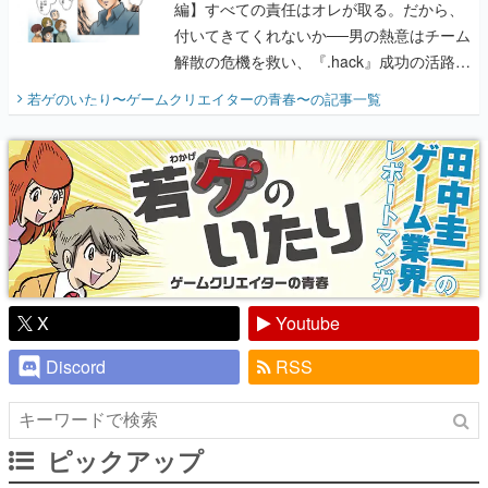
編】すべての責任はオレが取る。だから、
付いてきてくれないか──男の熱意はチーム
解散の危機を救い、『.hack』成功の活路を
開く。業界の快男児・松山 洋に流れる血は
若ゲのいたり〜ゲームクリエイターの青春〜
の記事一覧
『少年ジャンプ』色だった【若ゲのいた
り】
X
Youtube
Discord
RSS
ピックアップ