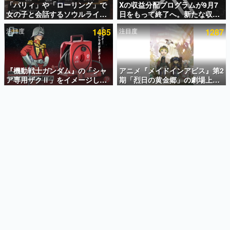
「パリィ」や「ローリング」で
Xの収益分配プログラムが9月7
女の子と会話するソウルライク
日をもって終了へ。新たな収益
インタビュー
恋愛ゲーム『小早川さんはソウ
化制度「Original Content
注目度
1485
注目度
1287
ルライク』無料公開。返事に失
Rewards Program」を発表
連載・特集一覧
敗すると「YOU DIED」
殿堂入り記事
SNS拡散数が数千以上！ ページビュー数万以上！ などな
『機動戦士ガンダム』の「シャ
アニメ『メイドインアビス』第2
ど。多くの人々に読まれた、電ファミ渾身の“殿堂入り”記
ア専用ザクⅡ」をイメージした
期「烈日の黄金郷」の劇場上映
事をまとめました。
散水ホースリールが予約開始。
が決定！レグ役・伊瀬茉莉也さ
本体にはシャアのパーソナルマ
んらが登壇する舞台挨拶も実施
ゲームの企画書
ークやジオン公国軍のエンブレ
名作ゲームクリエイターの方々に製作時のエピソードをお
聞きし、ヒットする企画（ゲーム）とは何か？を探ってい
ム、型式番号などを配置
きます。
赫本
この物語を解いてはいけない。『赫本』は、〈試験問題〉
の形をした短編ホラー小説集です。
新世代に訊く
これからのデジタルゲーム市場を担う若きクリエイター達
の姿を追い、彼らのルーツと情熱を探っていきます。
ゲーム世代の作家たち
ゲームに多大な影響を受けた作家さんに取材し、ゲームが