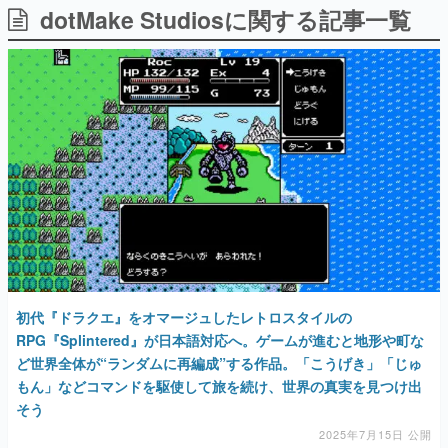
dotMake Studiosに関する記事一覧
日本のコンテンツ産業やカルチャーに与えた影響を探る企
画です。
日本モバイルゲーム産業史
日本のモバイルゲーム史における主要なトピック・タイト
ルを網羅するほか、開発者へのインタビューや識者による
解説を掲載。約20年の歴史が一望できる決定版！
若ゲのいたり〜ゲームクリエイターの青春〜
『うつヌケ』『ペンと箸』等で知られるマンガ家・田中圭
一先生によるゲーム業界レポートマンガです。
なんでゲームは面白い？
ゲーム開発者・hamatsu氏がゲームの魅力を画面や操作の
具体的な形から解き明かしていく、硬派で骨太な評論連載
です。
ゲームが変えた日本語
初代『ドラクエ』をオマージュしたレトロスタイルの
「経験値」「裏技」「ラスボス」… ゲームにまつわる言葉
の起源や用法の変遷を、コンピューター文化史研究家・タ
RPG『Splintered』が日本語対応へ。ゲームが進むと地形や町な
イニーP氏が徹底調査。
ど世界全体が“ランダムに再編成”する作品。「こうげき」「じゅ
もん」などコマンドを駆使して旅を続け、世界の真実を見つけ出
カテゴリ
そう
2025年7月15日 公開
特集記事