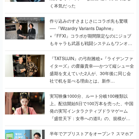
く本気だった
作り込みのすさまじさにコラボ先も驚嘆
──『Wizardry Variants Daphne』
×『FFXI』コラボが期間限定なのにジョブ
もキャラも武器も戦闘システムもワンオフ
で作り込まれた理由を両ディレクターに聞
く
『TATSUJIN』の弓削雅稔×『ライデンファ
イターズ』の齋藤貴幸──かつて縦シュー全
盛期を支えていた2人が、30年後に同じ会
社で机を並べる理由とは。新作
『TATSUJIN EXTREME』で初タッグを組
んだレジェンド2人に訊く開発秘話
実写映像1000分、ルート分岐100種類以
上。配信開始5日で100万本を売った、中国
発の実写インタラクティブドラマゲーム
『盛世天下：女帝への道II』の、規模が違
うこだわりをプロデューサーに聞いた
半年でアプリストアをオープン？ スマホア