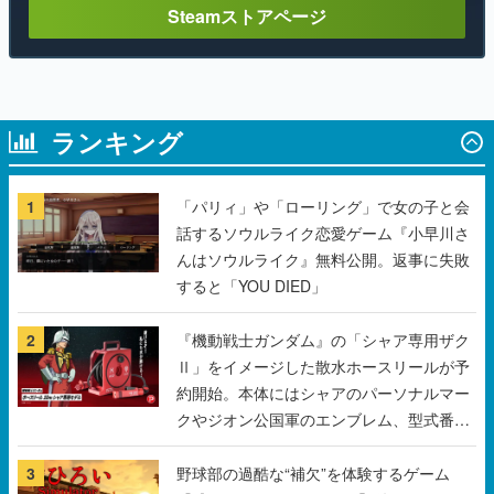
Steamストアページ
ランキング
1
「パリィ」や「ローリング」で女の子と会
話するソウルライク恋愛ゲーム『小早川さ
んはソウルライク』無料公開。返事に失敗
すると「YOU DIED」
2
『機動戦士ガンダム』の「シャア専用ザク
Ⅱ」をイメージした散水ホースリールが予
約開始。本体にはシャアのパーソナルマー
クやジオン公国軍のエンブレム、型式番号
などを配置
3
野球部の過酷な“補欠”を体験するゲーム