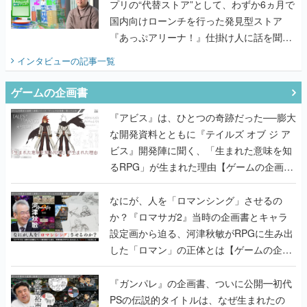
プリの“代替ストア”として、わずか6ヵ月で
国内向けローンチを行った発見型ストア
『あっぷアリーナ！』仕掛け人に話を聞い
てみた
インタビュー
の記事一覧
ゲームの企画書
『アビス』は、ひとつの奇跡だった──膨大
な開発資料とともに『テイルズ オブ ジ ア
ビス』開発陣に聞く、「生まれた意味を知
るRPG」が生まれた理由【ゲームの企画
書】
なにが、人を「ロマンシング」させるの
か？『ロマサガ2』当時の企画書とキャラ
設定画から迫る、河津秋敏がRPGに生み出
した「ロマン」の正体とは【ゲームの企画
書】
『ガンパレ』の企画書、ついに公開━初代
PSの伝説的タイトルは、なぜ生まれたの