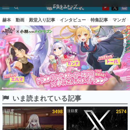
広告をスキップ
赫本
動画
殿堂入り記事
インタビュー
特集記事
マンガ
いま読まれている記事
ピックアップ
注目度
3498
注目度
2574
電ファミのいま読まれている記事ランキング
アプリセール情報