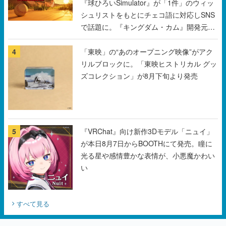
『球ひろいSimulator』が「1件」のウィッ
シュリストをもとにチェコ語に対応しSNS
で話題に。『キングダム・カム』開発元や
チェコのプロ野球選手から称賛の声
4
「東映」の“あのオープニング映像”がアク
リルブロックに。「東映ヒストリカル グッ
ズコレクション」が8月下旬より発売
5
『VRChat』向け新作3Dモデル「ニュイ」
が本日8月7日からBOOTHにて発売。瞳に
光る星や感情豊かな表情が、小悪魔かわい
い
すべて見る