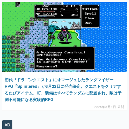
マンガ
女性向け
アプリレビュー
その他
電ファミニコゲーマーとは？
運営：株式会社マレ
初代『ドラゴンクエスト』にオマージュしたランダマイザー
RPG『Splintered』が3月22日に発売決定。クエストをクリアす
るたびアイテム、町、装備はすべてランダムに配置され、敵は予
測不可能になる実験的RPG
2025年3月1日 公開
AD