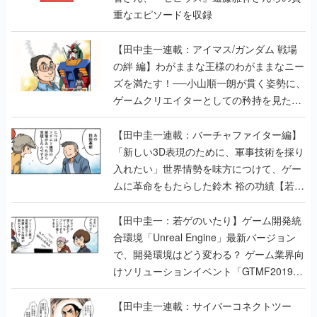
重なエピソードを収録
【田中圭一連載：アイマス/ガンダム 戦場
の絆 編】わがままな王様のわがままなニー
ズを満たす！──小山順一朗が貫く姿勢に、
ゲームクリエイターとしての矜持を見た
【若ゲのいたり最終回】
【田中圭一連載：バーチャファイター編】
「新しい3D表現のために、軍事技術を採り
入れたい」世界情勢を味方につけて、ゲー
ムに革命をもたらした鈴木 裕の功績【若ゲ
のいたり】
【田中圭一：若ゲのいたり】ゲーム開発統
合環境「Unreal Engine」最新バージョン
で、開発環境はどう変わる？ ゲーム業界向
けソリューションイベント「GTMF2019」
に行って、より理解を深めよう【PR】
【田中圭一連載：サイバーコネクトツー