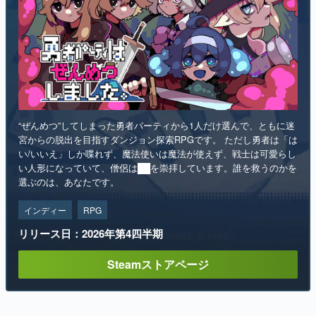
“ぜんめつ”してしまった勇者パーティから1人だけ選んで、ともに迷
宮からの脱出を目指すダンジョン探索RPGです。 ただし勇者は「は
い/いいえ」しか喋れず、魔法使いは魔法が使えず、戦士は可愛らし
い人形になっていて、僧侶は██を崇拝しています。誰を救うのかを
選ぶのは、あなたです。
インディー
RPG
リリース日：2026年第4四半期
Steamストアページ
ランキング