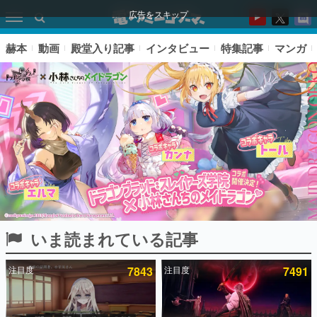
広告をスキップ
赫本
動画
殿堂入り記事
インタビュー
特集記事
マンガ
いま読まれている記事
ピックアップ
注目度
7843
注目度
7491
電ファミのいま読まれている記事ランキング
アプリセール情報