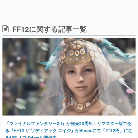
FF12に関する記事一覧
日本のコンテンツ産業やカルチャーに与えた影響を探る企
画です。
日本モバイルゲーム産業史
日本のモバイルゲーム史における主要なトピック・タイト
ルを網羅するほか、開発者へのインタビューや識者による
解説を掲載。約20年の歴史が一望できる決定版！
若ゲのいたり〜ゲームクリエイターの青春〜
『うつヌケ』『ペンと箸』等で知られるマンガ家・田中圭
一先生によるゲーム業界レポートマンガです。
なんでゲームは面白い？
ゲーム開発者・hamatsu氏がゲームの魅力を画面や操作の
具体的な形から解き明かしていく、硬派で骨太な評論連載
です。
ゲームが変えた日本語
「経験値」「裏技」「ラスボス」… ゲームにまつわる言葉
『ファイナルファンタジーXII』が発売20周年！リマスター版であ
の起源や用法の変遷を、コンピューター文化史研究家・タ
る『FF12 ザ ゾディアック エイジ』がSteamにて「2112円」にな
イニーP氏が徹底調査。
る60%オフのセール開催中
カテゴリ
2026年3月16日 公開
特集記事