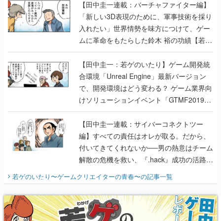
ムに革命をもたらした鈴木 裕の功績【若ゲ
のいたり】
【田中圭一：若ゲのいたり】ゲーム開発統
合環境「Unreal Engine」最新バージョン
で、開発環境はどう変わる？ ゲーム業界向
けソリューションイベント「GTMF2019」
に行って、より理解を深めよう【PR】
【田中圭一連載：サイバーコネクトツー
編】すべての責任はオレが取る。だから、
付いてきてくれないか──男の熱意はチーム
解散の危機を救い、『.hack』成功の活路を
開く。業界の快男児・松山 洋に流れる血は
若ゲのいたり〜ゲームクリエイターの青春〜
の記事一覧
『少年ジャンプ』色だった【若ゲのいた
り】