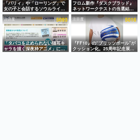
「パリィ」や「ローリング」で
フロム新作『ダスクブラッド』
女の子と会話するソウルライク
ネットワークテストの当選結果
インタビュー
恋愛ゲーム『小早川さんはソウ
が8月7日22時に発表。応募サイ
注目度
5093
注目度
5016
ルライク』無料公開。返事に失
トのマイページから確認可能、
連載・特集一覧
敗すると「YOU DIED」
テスト実施は8月21日～24日
殿堂入り記事
SNS拡散数が数千以上！ ページビュー数万以上！ などな
「タバコを止められない猫耳キ
『FF10』の“ブリッツボール”が
ど。多くの人々に読まれた、電ファミ渾身の“殿堂入り”記
ャラを描く深夜枠アニメ」に視
クッション化。25周年記念展
事をまとめました。
聴者の一部から批判意見。違法
「FINAL FANTASY X
薬物の使用と思しき描写も含め
MUSEUM-幻光の記憶-」のグッ
ゲームの企画書
て、BPOが議論を交わす
ズ情報が一部公開
名作ゲームクリエイターの方々に製作時のエピソードをお
聞きし、ヒットする企画（ゲーム）とは何か？を探ってい
きます。
赫本
この物語を解いてはいけない。『赫本』は、〈試験問題〉
の形をした短編ホラー小説集です。
新世代に訊く
これからのデジタルゲーム市場を担う若きクリエイター達
の姿を追い、彼らのルーツと情熱を探っていきます。
ゲーム世代の作家たち
ゲームに多大な影響を受けた作家さんに取材し、ゲームが