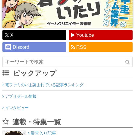
X
Youtube
Discord
RSS
ピックアップ
電ファミのいま読まれている記事ランキング
アプリセール情報
インタビュー
連載・特集一覧
殿堂入り記事
SNS拡散数が数千以上！ ページビュー数万以上！ などなど。多
くの人々に読まれた、電ファミ渾身の“殿堂入り”記事をまとめま
した。