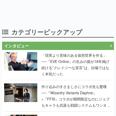
カテゴリーピックアップ
インタビュー
「現実より意味のある仮想世界を作る」
──『EVE Online』の生みの親が18年掲げ
続ける”クレイジーな宣言”は、比喩ではな
く本気だった
作り込みのすさまじさにコラボ先も驚嘆
──『Wizardry Variants Daphne』
×『FFXI』コラボが期間限定なのにジョブ
もキャラも武器も戦闘システムもワンオフ
で作り込まれた理由を両ディレクターに聞
く
『TATSUJIN』の弓削雅稔×『ライデンファ
イターズ』の齋藤貴幸──かつて縦シュー全
盛期を支えていた2人が、30年後に同じ会