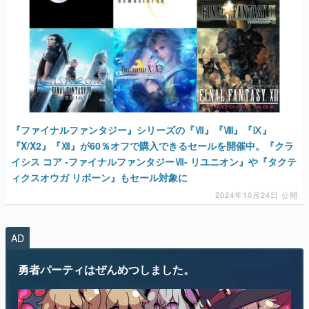
『ファイナルファンタジー』シリーズの『Ⅶ』『Ⅷ』『Ⅸ』
『X/X2』『Ⅻ』が60％オフで購入できるセールを開催中。『クラ
イシス コア -ファイナルファンタジーⅦ- リユニオン』や『タクテ
ィクスオウガ リボーン』もセール対象に
2024年10月24日 公開
AD
勇者パーティはぜんめつしました。