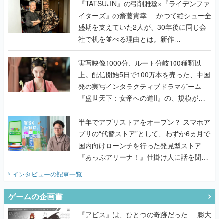
社で机を並べる理由とは。新作
『TATSUJIN EXTREME』で初タッグを組
んだレジェンド2人に訊く開発秘話
実写映像1000分、ルート分岐100種類以
上。配信開始5日で100万本を売った、中国
発の実写インタラクティブドラマゲーム
『盛世天下：女帝への道II』の、規模が違
うこだわりをプロデューサーに聞いた
半年でアプリストアをオープン？ スマホア
プリの“代替ストア”として、わずか6ヵ月で
国内向けローンチを行った発見型ストア
『あっぷアリーナ！』仕掛け人に話を聞い
てみた
インタビュー
の記事一覧
ゲームの企画書
『アビス』は、ひとつの奇跡だった──膨大
な開発資料とともに『テイルズ オブ ジ ア
ビス』開発陣に聞く、「生まれた意味を知
るRPG」が生まれた理由【ゲームの企画