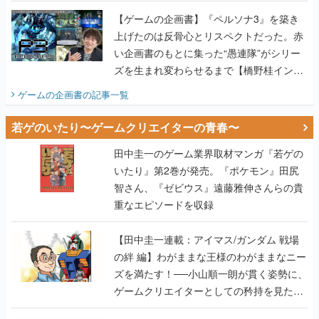
ズを生まれ変わらせるまで【橋野桂インタ
ビュー】
ゲームの企画書
の記事一覧
若ゲのいたり〜ゲームクリエイターの青春〜
田中圭一のゲーム業界取材マンガ『若ゲの
いたり』第2巻が発売。『ポケモン』田尻
智さん、『ゼビウス』遠藤雅伸さんらの貴
重なエピソードを収録
【田中圭一連載：アイマス/ガンダム 戦場
の絆 編】わがままな王様のわがままなニー
ズを満たす！──小山順一朗が貫く姿勢に、
ゲームクリエイターとしての矜持を見た
【若ゲのいたり最終回】
【田中圭一連載：バーチャファイター編】
「新しい3D表現のために、軍事技術を採り
入れたい」世界情勢を味方につけて、ゲー