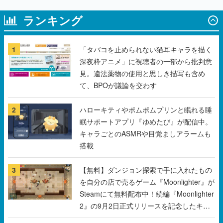
1
「タバコを止められない猫耳キャラを描く
深夜枠アニメ」に視聴者の一部から批判意
見。違法薬物の使用と思しき描写も含め
て、BPOが議論を交わす
2
ハローキティやポムポムプリンと眠れる睡
眠サポートアプリ『ゆめたび』が配信中。
キャラごとのASMRや目覚ましアラームも
搭載
3
【無料】ダンジョン探索で手に入れたもの
を自分の店で売るゲーム『Moonlighter』が
Steamにて無料配布中！続編『Moonlighter
2』の9月2日正式リリースを記念したキャ
ンペーン
4
ゴッホの名画『ローヌ川の星月夜』をあし
らった傘やトートバッグなどが登場。8月7
日21時より2日間限定で予約販売