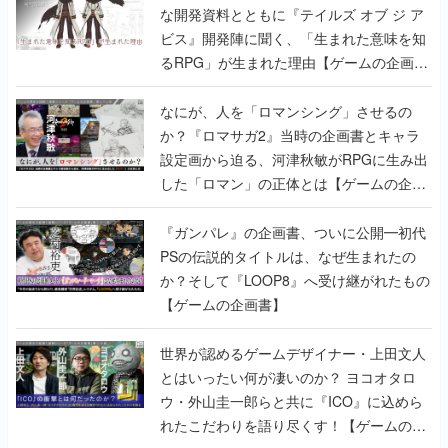
書】
なにが、人を「ロマンシング」させるの
か？『ロマサガ2』当時の企画書とキャラ
設定画から迫る、河津秋敏がRPGに生み出
した「ロマン」の正体とは【ゲームの企画
書】
『ガンパレ』の企画書、ついに公開━初代
PSの伝説的タイトルは、なぜ生まれたの
か？そして『LOOP8』へ受け継がれたもの
【ゲームの企画書】
世界が認めるゲームデザイナー・上田文人
とはいったい何が凄いのか？ ヨコオタロ
ウ・外山圭一郎らと共に『ICO』に込めら
れたこだわりを語り尽くす！【ゲームの企
画書】
【ゲームの企画書】『ペルソナ3』を築き
上げたのは反骨心とリスペクトだった。赤
い企画書のもとに集った“愚連隊”がシリー