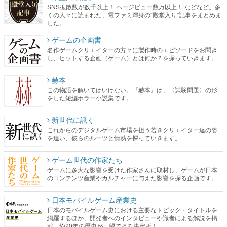
ゲームの企画書
名作ゲームクリエイターの方々に製作時のエピソードをお聞き
し、ヒットする企画（ゲーム）とは何か？を探っていきます。
赫本
この物語を解いてはいけない。『赫本』は、〈試験問題〉の形
をした短編ホラー小説集です。
新世代に訊く
これからのデジタルゲーム市場を担う若きクリエイター達の姿
を追い、彼らのルーツと情熱を探っていきます。
ゲーム世代の作家たち
ゲームに多大な影響を受けた作家さんに取材し、ゲームが日本
のコンテンツ産業やカルチャーに与えた影響を探る企画です。
日本モバイルゲーム産業史
日本のモバイルゲーム史における主要なトピック・タイトルを
網羅するほか、開発者へのインタビューや識者による解説を掲
載。約20年の歴史が一望できる決定版！
若ゲのいたり〜ゲームクリエイターの青春〜
『うつヌケ』『ペンと箸』等で知られるマンガ家・田中圭一先
生によるゲーム業界レポートマンガです。