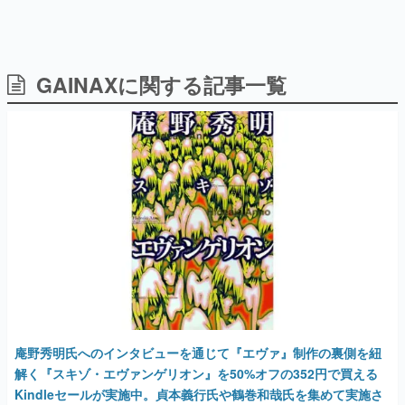
GAINAXに関する記事一覧
日本のコンテンツ産業やカルチャーに与えた影響を探る企
画です。
日本モバイルゲーム産業史
日本のモバイルゲーム史における主要なトピック・タイト
ルを網羅するほか、開発者へのインタビューや識者による
解説を掲載。約20年の歴史が一望できる決定版！
若ゲのいたり〜ゲームクリエイターの青春〜
『うつヌケ』『ペンと箸』等で知られるマンガ家・田中圭
一先生によるゲーム業界レポートマンガです。
なんでゲームは面白い？
ゲーム開発者・hamatsu氏がゲームの魅力を画面や操作の
具体的な形から解き明かしていく、硬派で骨太な評論連載
です。
ゲームが変えた日本語
庵野秀明氏へのインタビューを通じて『エヴァ』制作の裏側を紐
「経験値」「裏技」「ラスボス」… ゲームにまつわる言葉
の起源や用法の変遷を、コンピューター文化史研究家・タ
解く『スキゾ・エヴァンゲリオン』を50%オフの352円で買える
イニーP氏が徹底調査。
Kindleセールが実施中。貞本義行氏や鶴巻和哉氏を集めて実施さ
れた「庵野秀明“欠席裁判”（前編）」も収録された第一集
カテゴリ
2025年8月5日 公開
特集記事