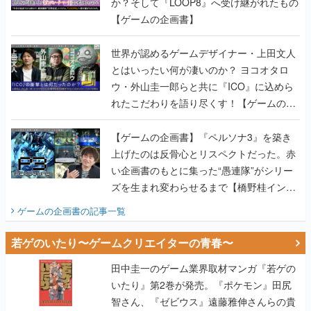
世界が認めるゲームデザイナー・上田文人
とはいったい何が凄いのか？ ヨコオタロ
ウ・外山圭一郎らと共に『ICO』に込めら
れたこだわりを語り尽くす！【ゲームの企
画書】
【ゲームの企画書】『ペルソナ3』を築き
上げたのは反骨心とリスペクトだった。赤
い企画書のもとに集った“愚連隊”がシリー
ズを生まれ変わらせるまで【橋野桂インタ
ビュー】
ゲームの企画書
の記事一覧
若ゲのいたり〜ゲームクリエイターの青春〜
田中圭一のゲーム業界取材マンガ『若ゲの
いたり』第2巻が発売。『ポケモン』田尻
智さん、『ゼビウス』遠藤雅伸さんらの貴
重なエピソードを収録
【田中圭一連載：アイマス/ガンダム 戦場