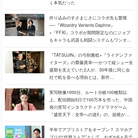
──『Wizardry Variants Daphne』
×『FFXI』コラボが期間限定なのにジョブ
もキャラも武器も戦闘システムもワンオフ
で作り込まれた理由を両ディレクターに聞
く
『TATSUJIN』の弓削雅稔×『ライデンファ
イターズ』の齋藤貴幸──かつて縦シュー全
盛期を支えていた2人が、30年後に同じ会
社で机を並べる理由とは。新作
『TATSUJIN EXTREME』で初タッグを組
んだレジェンド2人に訊く開発秘話
実写映像1000分、ルート分岐100種類以
上。配信開始5日で100万本を売った、中国
発の実写インタラクティブドラマゲーム
『盛世天下：女帝への道II』の、規模が違
うこだわりをプロデューサーに聞いた
半年でアプリストアをオープン？ スマホア
プリの“代替ストア”として、わずか6ヵ月で
国内向けローンチを行った発見型ストア
『あっぷアリーナ！』仕掛け人に話を聞い
てみた