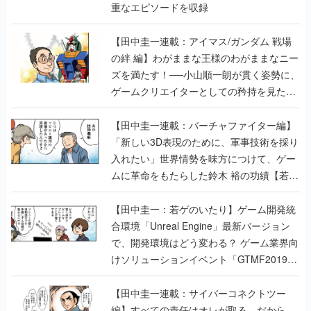
の絆 編】わがままな王様のわがままなニー
ズを満たす！──小山順一朗が貫く姿勢に、
ゲームクリエイターとしての矜持を見た
【若ゲのいたり最終回】
【田中圭一連載：バーチャファイター編】
「新しい3D表現のために、軍事技術を採り
入れたい」世界情勢を味方につけて、ゲー
ムに革命をもたらした鈴木 裕の功績【若ゲ
のいたり】
【田中圭一：若ゲのいたり】ゲーム開発統
合環境「Unreal Engine」最新バージョン
で、開発環境はどう変わる？ ゲーム業界向
けソリューションイベント「GTMF2019」
に行って、より理解を深めよう【PR】
【田中圭一連載：サイバーコネクトツー
編】すべての責任はオレが取る。だから、
付いてきてくれないか──男の熱意はチーム
解散の危機を救い、『.hack』成功の活路を
開く。業界の快男児・松山 洋に流れる血は