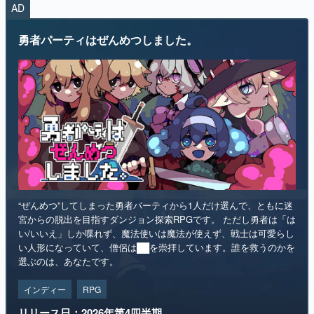
“ぜんめつ”してしまった勇者パーティから1人だけ選んで、ともに迷
宮からの脱出を目指すダンジョン探索RPGです。 ただし勇者は「は
い/いいえ」しか喋れず、魔法使いは魔法が使えず、戦士は可愛らし
い人形になっていて、僧侶は██を崇拝しています。誰を救うのかを
選ぶのは、あなたです。
インディー
RPG
リリース日：2026年第4四半期
Steamストアページ