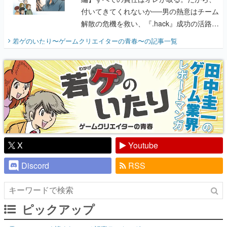
若ゲのいたり〜ゲームクリエイターの青春〜
の記事一覧
『少年ジャンプ』色だった【若ゲのいた
り】
X
Youtube
Discord
RSS
ピックアップ
電ファミのいま読まれている記事ランキング
アプリセール情報