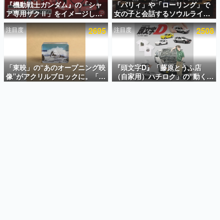
『機動戦士ガンダム』の「シャ
「パリィ」や「ローリング」で
ア専用ザクⅡ」をイメージした
女の子と会話するソウルライク
インタビュー
散水ホースリールが予約開始。
恋愛ゲーム『小早川さんはソウ
注目度
2695
注目度
2508
本体にはシャアのパーソナルマ
ルライク』無料公開。返事に失
連載・特集一覧
ークやジオン公国軍のエンブレ
敗すると「YOU DIED」
ム、型式番号などを配置
殿堂入り記事
SNS拡散数が数千以上！ ページビュー数万以上！ などな
「東映」の“あのオープニング映
『頭文字D』「藤原とうふ店
ど。多くの人々に読まれた、電ファミ渾身の“殿堂入り”記
像”がアクリルブロックに。「東
（自家用）ハチロク」の“動くテ
事をまとめました。
映ヒストリカル グッズコレクシ
ィッシュケース”が買えるポップ
ョン」が8月下旬より発売
アップショップが開催へ。マン
ゲームの企画書
ガの舞台である群馬の「イオン
名作ゲームクリエイターの方々に製作時のエピソードをお
聞きし、ヒットする企画（ゲーム）とは何か？を探ってい
モール高崎」にて、8月11日か
きます。
ら8月20日までの期間限定で開
催予定
赫本
この物語を解いてはいけない。『赫本』は、〈試験問題〉
の形をした短編ホラー小説集です。
新世代に訊く
これからのデジタルゲーム市場を担う若きクリエイター達
の姿を追い、彼らのルーツと情熱を探っていきます。
ゲーム世代の作家たち
ゲームに多大な影響を受けた作家さんに取材し、ゲームが