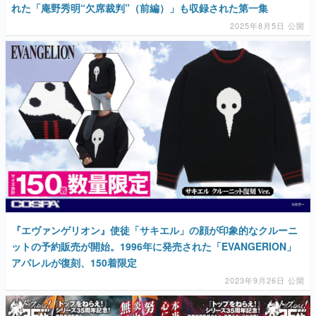
マンガ
女性向け
アプリレビュー
その他
電ファミニコゲーマーとは？
運営：株式会社マレ
『エヴァンゲリオン』使徒「サキエル」の顔が印象的なクルーニ
ットの予約販売が開始。1996年に発売された「EVANGERION」
アパレルが復刻、150着限定
2023年9月26日 公開