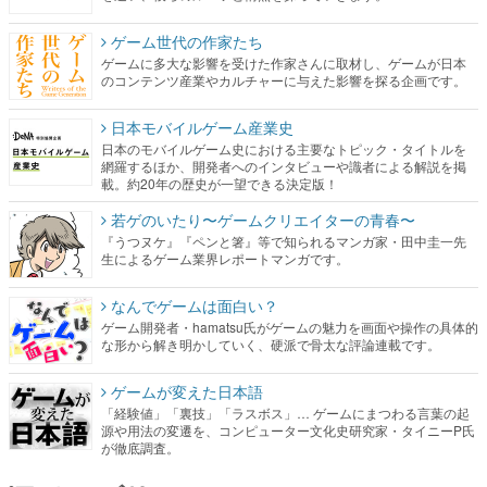
日本モバイルゲーム産業史
日本のモバイルゲーム史における主要なトピック・タイトルを
網羅するほか、開発者へのインタビューや識者による解説を掲
載。約20年の歴史が一望できる決定版！
若ゲのいたり〜ゲームクリエイターの青春〜
『うつヌケ』『ペンと箸』等で知られるマンガ家・田中圭一先
生によるゲーム業界レポートマンガです。
なんでゲームは面白い？
ゲーム開発者・hamatsu氏がゲームの魅力を画面や操作の具体的
な形から解き明かしていく、硬派で骨太な評論連載です。
ゲームが変えた日本語
「経験値」「裏技」「ラスボス」… ゲームにまつわる言葉の起
源や用法の変遷を、コンピューター文化史研究家・タイニーP氏
が徹底調査。
カテゴリ
特集記事