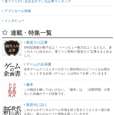
インタビュー
連載・特集一覧
殿堂入り記事
SNS拡散数が数千以上！ ページビュー数万以上！ などなど。多
くの人々に読まれた、電ファミ渾身の“殿堂入り”記事をまとめま
した。
ゲームの企画書
名作ゲームクリエイターの方々に製作時のエピソードをお聞き
し、ヒットする企画（ゲーム）とは何か？を探っていきます。
赫本
この物語を解いてはいけない。『赫本』は、〈試験問題〉の形
をした短編ホラー小説集です。
新世代に訊く
これからのデジタルゲーム市場を担う若きクリエイター達の姿
を追い、彼らのルーツと情熱を探っていきます。
ゲーム世代の作家たち
ゲームに多大な影響を受けた作家さんに取材し、ゲームが日本
のコンテンツ産業やカルチャーに与えた影響を探る企画です。