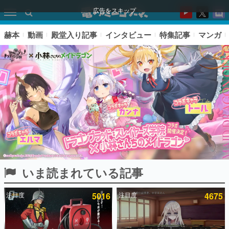
広告をスキップ
赫本
動画
殿堂入り記事
インタビュー
特集記事
マンガ
いま読まれている記事
ピックアップ
注目度
5016
注目度
4675
電ファミのいま読まれている記事ランキング
アプリセール情報