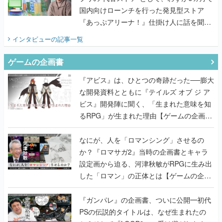
インタビュー
の記事一覧
ゲームの企画書
『アビス』は、ひとつの奇跡だった──膨大
な開発資料とともに『テイルズ オブ ジ ア
ビス』開発陣に聞く、「生まれた意味を知
るRPG」が生まれた理由【ゲームの企画
書】
なにが、人を「ロマンシング」させるの
か？『ロマサガ2』当時の企画書とキャラ
設定画から迫る、河津秋敏がRPGに生み出
した「ロマン」の正体とは【ゲームの企画
書】
『ガンパレ』の企画書、ついに公開━初代
PSの伝説的タイトルは、なぜ生まれたの
か？そして『LOOP8』へ受け継がれたもの
【ゲームの企画書】