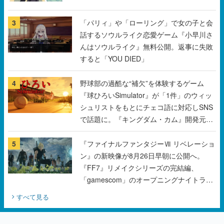
んはソウルライク』無料公開。返事に失敗
すると「YOU DIED」
4
野球部の過酷な“補欠”を体験するゲーム
『球ひろいSimulator』が「1件」のウィッ
シュリストをもとにチェコ語に対応しSNS
で話題に。『キングダム・カム』開発元や
チェコのプロ野球選手から称賛の声
5
『ファイナルファンタジーⅦ リベレーショ
ン』の新映像が8月26日早朝に公開へ。
『FF7』リメイクシリーズの完結編、
「gamescom」のオープニングナイトライ
ブにてディレクターの浜口直樹氏が登壇す
すべて見る
る予定