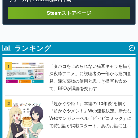
ランキング
1
「タバコを止められない猫耳キャラを描く
深夜枠アニメ」に視聴者の一部から批判意
見。違法薬物の使用と思しき描写も含め
て、BPOが議論を交わす
2
『超かぐや姫！』本編の“10年後”を描く
『超かぐやメシ！』Web連載決定。新たな
Webマンガレーベル「ビビビコミック」に
て特別話が掲載スタート、あのお話には…
まだ続きがある！
3
「パリィ」や「ローリング」で女の子と会
話するソウルライク恋愛ゲーム『小早川さ