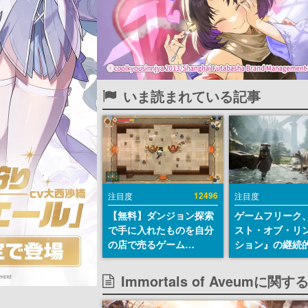
いま読まれている記事
12496
注目度
注目度
【無料】ダンジョン探索
ゲームフリーク
で手に入れたものを自分
スト・オブ・リ
の店で売るゲーム
ション』の継続
『Moonlighter』が
デ方針を表明。
Steamにて無料配布中！
からの意見を真
Immortals of Aveumに関
続編『Moonlighter 2』
止めて対応へ。
の9月2日正式リリースを
チは約1週間以