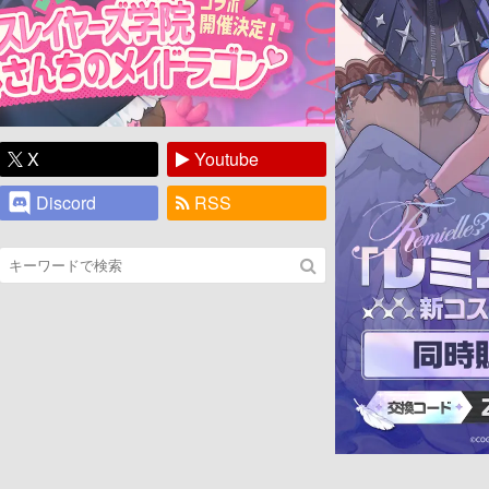
X
Youtube
Discord
RSS