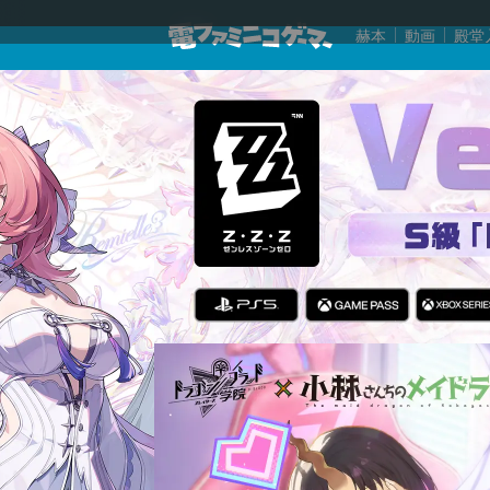
赫本
動画
殿堂