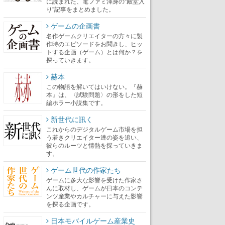
に読まれた、電ファミ渾身の“殿堂入
り”記事をまとめました。
ゲームの企画書
名作ゲームクリエイターの方々に製
作時のエピソードをお聞きし、ヒッ
トする企画（ゲーム）とは何か？を
探っていきます。
赫本
この物語を解いてはいけない。『赫
本』は、〈試験問題〉の形をした短
編ホラー小説集です。
新世代に訊く
これからのデジタルゲーム市場を担
う若きクリエイター達の姿を追い、
彼らのルーツと情熱を探っていきま
す。
ゲーム世代の作家たち
ゲームに多大な影響を受けた作家さ
んに取材し、ゲームが日本のコンテ
ンツ産業やカルチャーに与えた影響
を探る企画です。
日本モバイルゲーム産業史