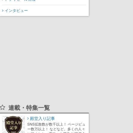
インタビュー
連載・特集一覧
殿堂入り記事
SNS拡散数が数千以上！ ページビュ
ー数万以上！ などなど。多くの人々