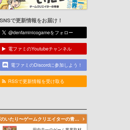
SNSで更新情報をお届け！
@denfaminicogameをフォロー
電ファミのYoutubeチャンネル
電ファミのDiscordに参加しよう！
RSSで更新情報を受け取る
若ゲのいたり〜ゲームクリエイターの青春〜
田中圭一のゲーム業界取材