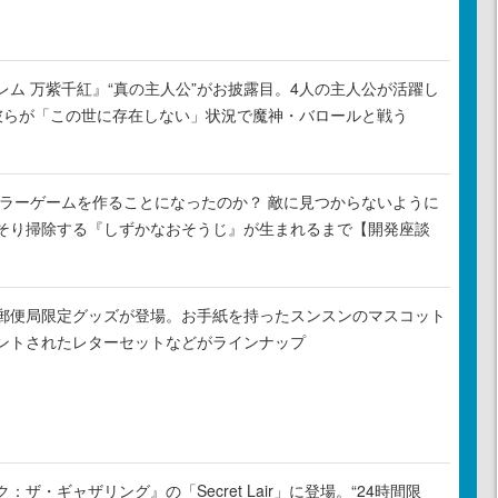
レム 万紫千紅』“真の主人公”がお披露目。4人の主人公が活躍し
彼らが「この世に存在しない」状況で魔神・バロールと戦う
がホラーゲームを作ることになったのか？ 敵に見つからないように
そり掃除する『しずかなおそうじ』が生まれるまで【開発座談
郵便局限定グッズが登場。お手紙を持ったスンスンのマスコット
ントされたレターセットなどがラインナップ
ザ・ギャザリング』の「Secret Lair」に登場。“24時間限