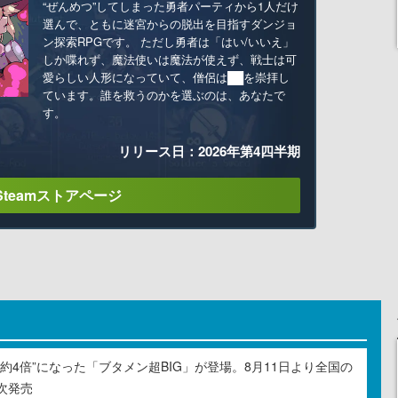
“ぜんめつ”してしまった勇者パーティから1人だけ
選んで、ともに迷宮からの脱出を目指すダンジョ
ン探索RPGです。 ただし勇者は「はい/いいえ」
しか喋れず、魔法使いは魔法が使えず、戦士は可
愛らしい人形になっていて、僧侶は██を崇拝し
ています。誰を救うのかを選ぶのは、あなたで
す。
リリース日：2026年第4四半期
Steamストアページ
約4倍”になった「ブタメン超BIG」が登場。8月11日より全国の
次発売