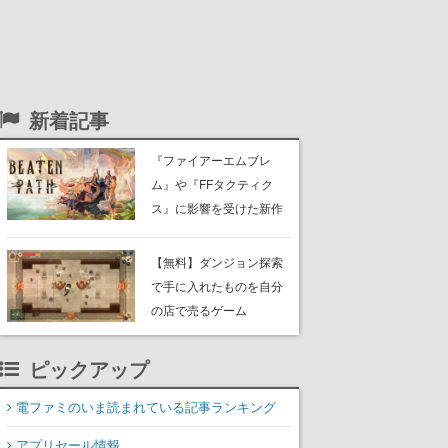
新着記事
『ファイアーエムブレ
ム』や『FFタクティク
ス』に影響を受けた新作
戦略RPG『Beaten
Path』2027年に発売へ。
【無料】ダンジョン探索
PC（Steam）、PS5、
で手に入れたものを自分
Xbox、Switch向けにリリ
の店で売るゲーム
ース予定
『Moonlighter』がSteam
にて無料配布中！続編
ピックアップ
『Moonlighter 2』の9月2
日正式リリースを記念し
電ファミのいま読まれている記事ランキング
たキャンペーン
アプリセール情報