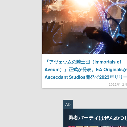
記念したキャンペーン
される予定
『アヴェウムの騎士団（Immortals of
Aveum）』正式が発表。EA Originals
Ascecdant Studios開発で2023年リ
定
2022年12
AD
勇者パーティはぜんめつ