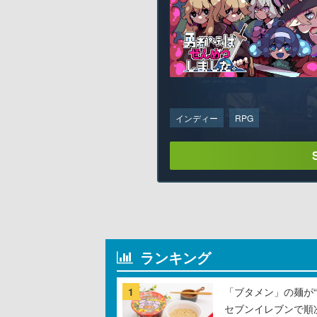
インディー
RPG
ランキング
1
「ブタメン」の麺が“
セブンイレブンで順