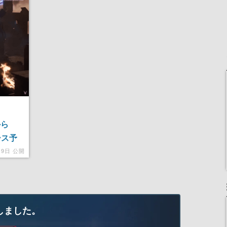
女子や、萌え声不思議ち
産で登場、過去に発売し
ゃん女子と青春を謳歌
たグッズの再販も
から
リース予
月9日 公開
しました。