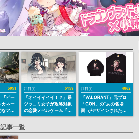
5951
5159
4862
注目度
注目度
、『ビー
「オイイイイイ！？」系
『VALORANT』元プロ
ンカネー
ツッコミ女子が攻略対象
「GON」の“あの名場
的なアプ
の恋愛ノベルゲーム『美
面”がデザインされた新
ユーザー
術部カノジョ』Steamス
作グッズが本日8月5日よ
摯に受け
トアページが公開。「お
り期間限定で発売。Tシ
する記事一覧
修正パッ
前らーそろそろ自重しろ
ャツやコインケース、ア
内に配信
ー？＾＾」暗黒微笑の夢
クキーなどが全品受注生