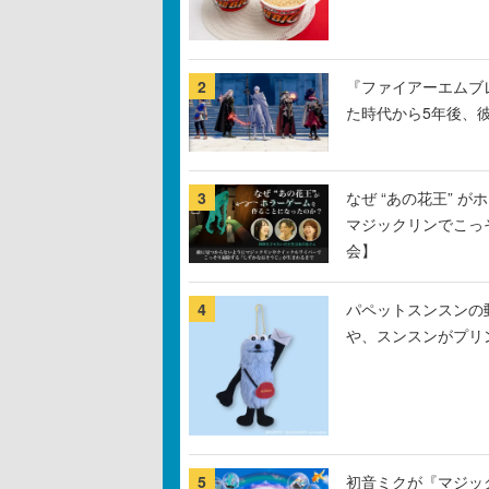
2
『ファイアーエムブ
た時代から5年後、
3
なぜ “あの花王” 
マジックリンでこっ
会】
4
パペットスンスンの
や、スンスンがプリ
5
初音ミクが『マジック：