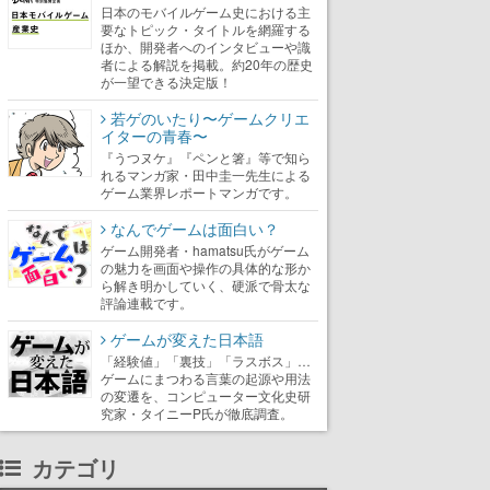
日本のモバイルゲーム史における主
要なトピック・タイトルを網羅する
ほか、開発者へのインタビューや識
者による解説を掲載。約20年の歴史
が一望できる決定版！
若ゲのいたり〜ゲームクリエ
イターの青春〜
『うつヌケ』『ペンと箸』等で知ら
れるマンガ家・田中圭一先生による
ゲーム業界レポートマンガです。
なんでゲームは面白い？
ゲーム開発者・hamatsu氏がゲーム
の魅力を画面や操作の具体的な形か
ら解き明かしていく、硬派で骨太な
評論連載です。
ゲームが変えた日本語
「経験値」「裏技」「ラスボス」…
ゲームにまつわる言葉の起源や用法
の変遷を、コンピューター文化史研
究家・タイニーP氏が徹底調査。
カテゴリ