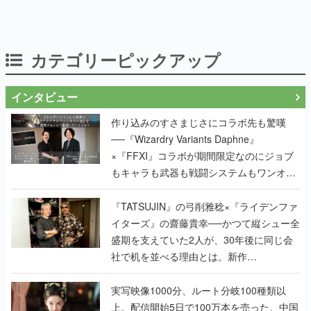
カテゴリーピックアップ
インタビュー
作り込みのすさまじさにコラボ先も驚嘆
──『Wizardry Variants Daphne』
×『FFXI』コラボが期間限定なのにジョブ
もキャラも武器も戦闘システムもワンオフ
で作り込まれた理由を両ディレクターに聞
く
『TATSUJIN』の弓削雅稔×『ライデンファ
イターズ』の齋藤貴幸──かつて縦シュー全
盛期を支えていた2人が、30年後に同じ会
社で机を並べる理由とは。新作
『TATSUJIN EXTREME』で初タッグを組
んだレジェンド2人に訊く開発秘話
実写映像1000分、ルート分岐100種類以
上。配信開始5日で100万本を売った、中国