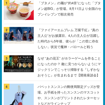
1
「ブタメン」の麺が“約4倍”になった「ブタ
メン超BIG」が登場。8月11日より全国のセ
ブンイレブンで順次発売
2
『ファイアーエムブレム 万紫千紅』“真の
主人公”がお披露目。4人の主人公が活躍し
た時代から5年後、彼らが「この世に存在
しない」状況で魔神・バロールと戦う
3
なぜ “あの花王” がホラーゲームを作ること
になったのか？ 敵に見つからないようにマ
ジックリンでこっそり掃除する『しずかな
おそうじ』が生まれるまで【開発座談会】
4
パペットスンスンの郵便局限定グッズが登
場。お手紙を持ったスンスンのマスコット
や、スンスンがプリントされたレターセッ
トなどがラインナップ