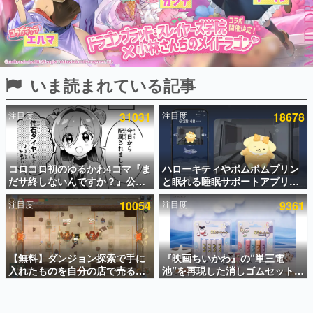
インタビュー
連載・特集一覧
殿堂入り記事
いま読まれている記事
SNS拡散数が数千以上！ ページビュー数万以上！ などな
ど。多くの人々に読まれた、電ファミ渾身の“殿堂入り”記
事をまとめました。
注目度
31031
注目度
18678
ゲームの企画書
名作ゲームクリエイターの方々に製作時のエピソードをお
聞きし、ヒットする企画（ゲーム）とは何か？を探ってい
コロコロ初のゆるかわ4コマ『ま
ハローキティやポムポムプリン
きます。
だサ終しないんですか？』公開
と眠れる睡眠サポートアプリ
赫本
スタート。主人公は新入社員の
『ゆめたび』が配信中。キャラ
この物語を解いてはいけない。『赫本』は、〈試験問題〉
注目度
10054
注目度
9361
侘石ダイヤ、ゲーム会社を舞台
ごとのASMRや目覚ましアラー
の形をした短編ホラー小説集です。
にトラブルへ対応する社員たち
ムも搭載
を描く
新世代に訊く
【無料】ダンジョン探索で手に
『映画ちいかわ』の“単三電
これからのデジタルゲーム市場を担う若きクリエイター達
の姿を追い、彼らのルーツと情熱を探っていきます。
入れたものを自分の店で売るゲ
池”を再現した消しゴムセットが
ーム『Moonlighter』がSteam
8月7日より発売決定。公式は
にて無料配布中！続編
「在ったものを 消しながら いつ
ゲーム世代の作家たち
『Moonlighter 2』の9月2日正
かなくなる 永遠のいのち」と紹
ゲームに多大な影響を受けた作家さんに取材し、ゲームが