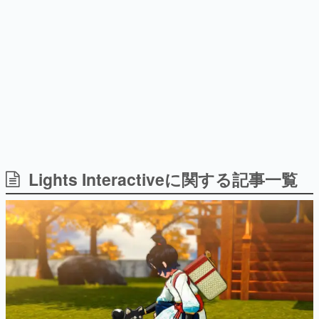
式リリースを記念したキャンペ
介
日本のコンテンツ産業やカルチャーに与えた影響を探る企
ーン
画です。
日本モバイルゲーム産業史
日本のモバイルゲーム史における主要なトピック・タイト
ルを網羅するほか、開発者へのインタビューや識者による
解説を掲載。約20年の歴史が一望できる決定版！
若ゲのいたり〜ゲームクリエイターの青春〜
『うつヌケ』『ペンと箸』等で知られるマンガ家・田中圭
一先生によるゲーム業界レポートマンガです。
なんでゲームは面白い？
ゲーム開発者・hamatsu氏がゲームの魅力を画面や操作の
Lights Interactiveに関する記事一覧
具体的な形から解き明かしていく、硬派で骨太な評論連載
です。
ゲームが変えた日本語
「経験値」「裏技」「ラスボス」… ゲームにまつわる言葉
の起源や用法の変遷を、コンピューター文化史研究家・タ
イニーP氏が徹底調査。
カテゴリ
特集記事