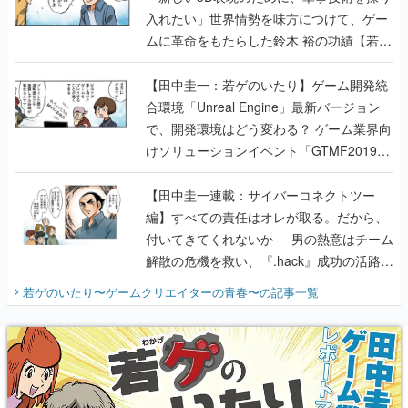
入れたい」世界情勢を味方につけて、ゲー
ムに革命をもたらした鈴木 裕の功績【若ゲ
のいたり】
【田中圭一：若ゲのいたり】ゲーム開発統
合環境「Unreal Engine」最新バージョン
で、開発環境はどう変わる？ ゲーム業界向
けソリューションイベント「GTMF2019」
に行って、より理解を深めよう【PR】
【田中圭一連載：サイバーコネクトツー
編】すべての責任はオレが取る。だから、
付いてきてくれないか──男の熱意はチーム
解散の危機を救い、『.hack』成功の活路を
開く。業界の快男児・松山 洋に流れる血は
若ゲのいたり〜ゲームクリエイターの青春〜
の記事一覧
『少年ジャンプ』色だった【若ゲのいた
り】