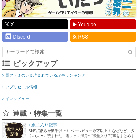
X
Youtube
Discord
RSS
ピックアップ
電ファミのいま読まれている記事ランキング
アプリセール情報
インタビュー
連載・特集一覧
殿堂入り記事
SNS拡散数が数千以上！ ページビュー数万以上！ などなど。多
くの人々に読まれた、電ファミ渾身の“殿堂入り”記事をまとめま