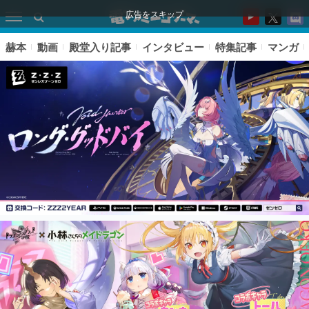
広告をスキップ
赫本
動画
殿堂入り記事
インタビュー
特集記事
マンガ
ピックアップ
電ファミのいま読まれている記事ランキング
アプリセール情報