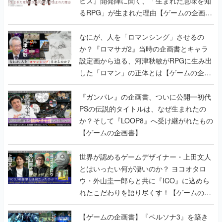
ビス』開発陣に聞く、「生まれた意味を知
るRPG」が生まれた理由【ゲームの企画
書】
なにが、人を「ロマンシング」させるの
か？『ロマサガ2』当時の企画書とキャラ
設定画から迫る、河津秋敏がRPGに生み出
した「ロマン」の正体とは【ゲームの企画
書】
『ガンパレ』の企画書、ついに公開━初代
PSの伝説的タイトルは、なぜ生まれたの
か？そして『LOOP8』へ受け継がれたもの
【ゲームの企画書】
世界が認めるゲームデザイナー・上田文人
とはいったい何が凄いのか？ ヨコオタロ
ウ・外山圭一郎らと共に『ICO』に込めら
れたこだわりを語り尽くす！【ゲームの企
画書】
【ゲームの企画書】『ペルソナ3』を築き