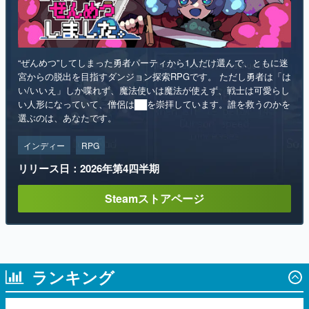
“ぜんめつ”してしまった勇者パーティから1人だけ選んで、ともに迷
宮からの脱出を目指すダンジョン探索RPGです。 ただし勇者は「は
い/いいえ」しか喋れず、魔法使いは魔法が使えず、戦士は可愛らし
い人形になっていて、僧侶は██を崇拝しています。誰を救うのかを
選ぶのは、あなたです。
インディー
RPG
リリース日：2026年第4四半期
Steamストアページ
ランキング