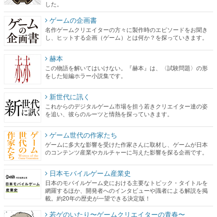
した。
ゲームの企画書
名作ゲームクリエイターの方々に製作時のエピソードをお聞き
し、ヒットする企画（ゲーム）とは何か？を探っていきます。
赫本
この物語を解いてはいけない。『赫本』は、〈試験問題〉の形
をした短編ホラー小説集です。
新世代に訊く
これからのデジタルゲーム市場を担う若きクリエイター達の姿
を追い、彼らのルーツと情熱を探っていきます。
ゲーム世代の作家たち
ゲームに多大な影響を受けた作家さんに取材し、ゲームが日本
のコンテンツ産業やカルチャーに与えた影響を探る企画です。
日本モバイルゲーム産業史
日本のモバイルゲーム史における主要なトピック・タイトルを
網羅するほか、開発者へのインタビューや識者による解説を掲
載。約20年の歴史が一望できる決定版！
若ゲのいたり〜ゲームクリエイターの青春〜