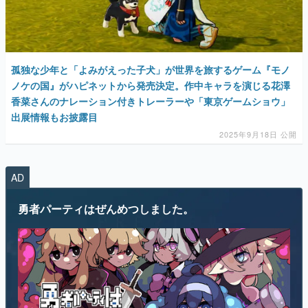
マンガ
女性向け
孤独な少年と「よみがえった子犬」が世界を旅するゲーム『モノ
アプリレビュー
ノケの国』がハピネットから発売決定。作中キャラを演じる花澤
香菜さんのナレーション付きトレーラーや「東京ゲームショウ」
その他
出展情報もお披露目
2025年9月18日 公開
電ファミニコゲーマーとは？
運営：株式会社マレ
AD
勇者パーティはぜんめつしました。