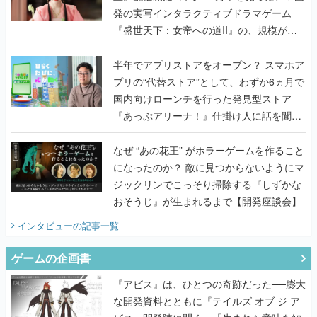
発の実写インタラクティブドラマゲーム
『盛世天下：女帝への道II』の、規模が違
うこだわりをプロデューサーに聞いた
半年でアプリストアをオープン？ スマホア
プリの“代替ストア”として、わずか6ヵ月で
国内向けローンチを行った発見型ストア
『あっぷアリーナ！』仕掛け人に話を聞い
てみた
なぜ “あの花王” がホラーゲームを作ること
になったのか？ 敵に見つからないようにマ
ジックリンでこっそり掃除する『しずかな
おそうじ』が生まれるまで【開発座談会】
インタビュー
の記事一覧
ゲームの企画書
『アビス』は、ひとつの奇跡だった──膨大
な開発資料とともに『テイルズ オブ ジ ア