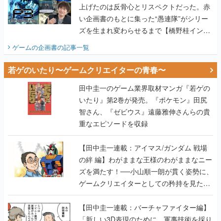
上げたのは反骨心とリスペクトだった。赤
い企画書のもとに集った“愚連隊”がシリー
ズを生まれ変わらせるまで【橋野桂インタ
ビュー】
ゲームの企画書
の記事一覧
若ゲのいたり〜ゲームクリエイターの青春〜
田中圭一のゲーム業界取材マンガ『若ゲの
いたり』第2巻が発売。『ポケモン』田尻
智さん、『ゼビウス』遠藤雅伸さんらの貴
重なエピソードを収録
【田中圭一連載：アイマス/ガンダム 戦場
の絆 編】わがままな王様のわがままなニー
ズを満たす！──小山順一朗が貫く姿勢に、
ゲームクリエイターとしての矜持を見た
【若ゲのいたり最終回】
【田中圭一連載：バーチャファイター編】
「新しい3D表現のために、軍事技術を採り