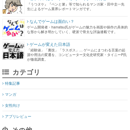
『うつヌケ』『ペンと箸』等で知られるマンガ家・田中圭一先
生によるゲーム業界レポートマンガです。
なんでゲームは面白い？
ゲーム開発者・hamatsu氏がゲームの魅力を画面や操作の具体的
な形から解き明かしていく、硬派で骨太な評論連載です。
ゲームが変えた日本語
「経験値」「裏技」「ラスボス」… ゲームにまつわる言葉の起
源や用法の変遷を、コンピューター文化史研究家・タイニーP氏
が徹底調査。
カテゴリ
特集記事
マンガ
女性向け
アプリレビュー
その他