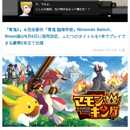
マンガ
女性向け
『青鬼2』＆完全新作『青鬼 臨海学校』Nintendo Switch、
アプリレビュー
Steam版が8月6日に発売決定。ふたつのタイトルを1本でプレイで
きる豪華2本立て仕様
その他
2026年7月17日 公開
電ファミニコゲーマーとは？
運営：株式会社マレ