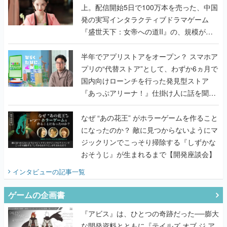
上。配信開始5日で100万本を売った、中国
発の実写インタラクティブドラマゲーム
『盛世天下：女帝への道II』の、規模が違
うこだわりをプロデューサーに聞いた
半年でアプリストアをオープン？ スマホア
プリの“代替ストア”として、わずか6ヵ月で
国内向けローンチを行った発見型ストア
『あっぷアリーナ！』仕掛け人に話を聞い
てみた
なぜ “あの花王” がホラーゲームを作ること
になったのか？ 敵に見つからないようにマ
ジックリンでこっそり掃除する『しずかな
おそうじ』が生まれるまで【開発座談会】
インタビュー
の記事一覧
ゲームの企画書
『アビス』は、ひとつの奇跡だった──膨大
な開発資料とともに『テイルズ オブ ジ ア