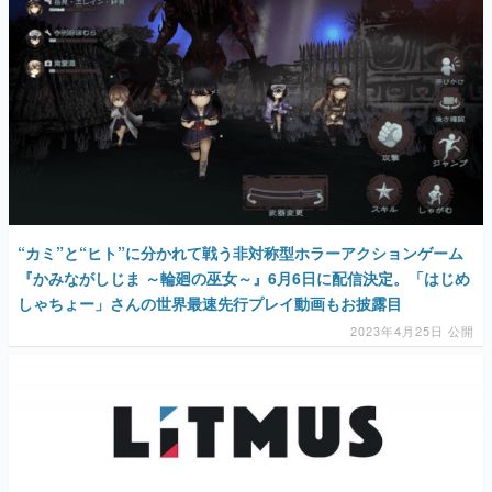
“カミ”と“ヒト”に分かれて戦う非対称型ホラーアクションゲーム
『かみながしじま ～輪廻の巫女～』6月6日に配信決定。「はじめ
しゃちょー」さんの世界最速先行プレイ動画もお披露目
2023年4月25日 公開