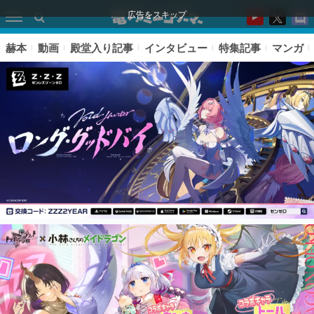
広告をスキップ
赫本
動画
殿堂入り記事
インタビュー
特集記事
マンガ
ピックアップ
電ファミのいま読まれている記事ランキング
アプリセール情報