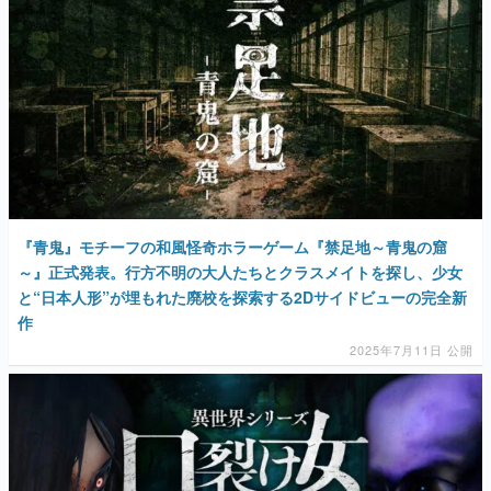
『青鬼』モチーフの和風怪奇ホラーゲーム『禁足地～青鬼の窟
～』正式発表。行方不明の大人たちとクラスメイトを探し、少女
と“日本人形”が埋もれた廃校を探索する2Dサイドビューの完全新
作
2025年7月11日 公開