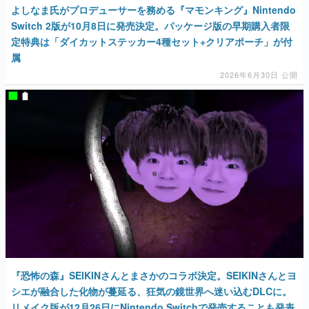
よしなま氏がプロデューサーを務める『マモンキング』Nintendo
Switch 2版が10月8日に発売決定。パッケージ版の早期購入者限
定特典は「ダイカットステッカー4種セット+クリアポーチ」が付
属
2026年6月30日 公開
『恐怖の森』SEIKINさんとまさかのコラボ決定。SEIKINさんとヨ
シエが融合した化物が蔓延る、狂気の鏡世界へ迷い込むDLCに。
リメイク版が12月26日にNintendo Switchで発売することも発表