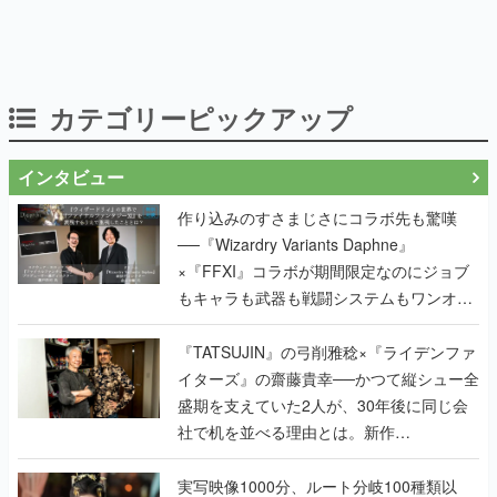
カテゴリーピックアップ
インタビュー
作り込みのすさまじさにコラボ先も驚嘆
──『Wizardry Variants Daphne』
×『FFXI』コラボが期間限定なのにジョブ
もキャラも武器も戦闘システムもワンオフ
で作り込まれた理由を両ディレクターに聞
く
『TATSUJIN』の弓削雅稔×『ライデンファ
イターズ』の齋藤貴幸──かつて縦シュー全
盛期を支えていた2人が、30年後に同じ会
社で机を並べる理由とは。新作
『TATSUJIN EXTREME』で初タッグを組
んだレジェンド2人に訊く開発秘話
実写映像1000分、ルート分岐100種類以