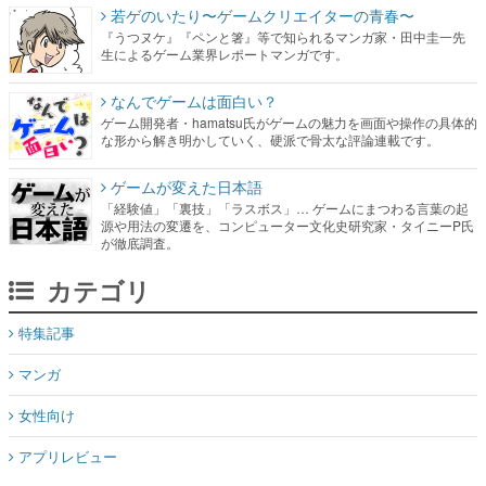
若ゲのいたり〜ゲームクリエイターの青春〜
『うつヌケ』『ペンと箸』等で知られるマンガ家・田中圭一先
生によるゲーム業界レポートマンガです。
なんでゲームは面白い？
ゲーム開発者・hamatsu氏がゲームの魅力を画面や操作の具体的
な形から解き明かしていく、硬派で骨太な評論連載です。
ゲームが変えた日本語
「経験値」「裏技」「ラスボス」… ゲームにまつわる言葉の起
源や用法の変遷を、コンピューター文化史研究家・タイニーP氏
が徹底調査。
カテゴリ
特集記事
マンガ
女性向け
アプリレビュー