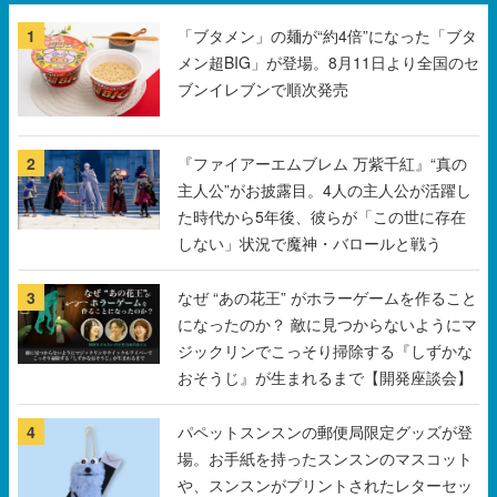
1
「ブタメン」の麺が“約4倍”になった「ブタ
メン超BIG」が登場。8月11日より全国のセ
ブンイレブンで順次発売
2
『ファイアーエムブレム 万紫千紅』“真の
主人公”がお披露目。4人の主人公が活躍し
た時代から5年後、彼らが「この世に存在
しない」状況で魔神・バロールと戦う
3
なぜ “あの花王” がホラーゲームを作ること
になったのか？ 敵に見つからないようにマ
ジックリンでこっそり掃除する『しずかな
おそうじ』が生まれるまで【開発座談会】
4
パペットスンスンの郵便局限定グッズが登
場。お手紙を持ったスンスンのマスコット
や、スンスンがプリントされたレターセッ