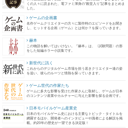
くの人々に読まれた、電ファミ渾身の“殿堂入り”記事をまとめま
した。
ゲームの企画書
名作ゲームクリエイターの方々に製作時のエピソードをお聞き
し、ヒットする企画（ゲーム）とは何か？を探っていきます。
赫本
この物語を解いてはいけない。『赫本』は、〈試験問題〉の形
をした短編ホラー小説集です。
新世代に訊く
これからのデジタルゲーム市場を担う若きクリエイター達の姿
を追い、彼らのルーツと情熱を探っていきます。
ゲーム世代の作家たち
ゲームに多大な影響を受けた作家さんに取材し、ゲームが日本
のコンテンツ産業やカルチャーに与えた影響を探る企画です。
日本モバイルゲーム産業史
日本のモバイルゲーム史における主要なトピック・タイトルを
網羅するほか、開発者へのインタビューや識者による解説を掲
載。約20年の歴史が一望できる決定版！