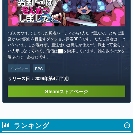
“ぜんめつ”してしまった勇者パーティから1人だけ選んで、ともに迷
宮からの脱出を目指すダンジョン探索RPGです。 ただし勇者は「は
い/いいえ」しか喋れず、魔法使いは魔法が使えず、戦士は可愛らし
い人形になっていて、僧侶は██を崇拝しています。誰を救うのかを
選ぶのは、あなたです。
インディー
RPG
リリース日：2026年第4四半期
Steamストアページ
ランキング