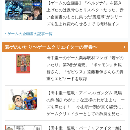
【ゲームの企画書】『ペルソナ3』を築き
上げたのは反骨心とリスペクトだった。赤
い企画書のもとに集った“愚連隊”がシリー
ズを生まれ変わらせるまで【橋野桂インタ
ビュー】
ゲームの企画書
の記事一覧
若ゲのいたり〜ゲームクリエイターの青春〜
田中圭一のゲーム業界取材マンガ『若ゲの
いたり』第2巻が発売。『ポケモン』田尻
智さん、『ゼビウス』遠藤雅伸さんらの貴
重なエピソードを収録
【田中圭一連載：アイマス/ガンダム 戦場
の絆 編】わがままな王様のわがままなニー
ズを満たす！──小山順一朗が貫く姿勢に、
ゲームクリエイターとしての矜持を見た
【若ゲのいたり最終回】
【田中圭一連載：バーチャファイター編】