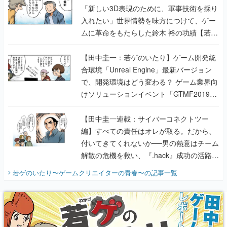
「新しい3D表現のために、軍事技術を採り
入れたい」世界情勢を味方につけて、ゲー
ムに革命をもたらした鈴木 裕の功績【若ゲ
のいたり】
【田中圭一：若ゲのいたり】ゲーム開発統
合環境「Unreal Engine」最新バージョン
で、開発環境はどう変わる？ ゲーム業界向
けソリューションイベント「GTMF2019」
に行って、より理解を深めよう【PR】
【田中圭一連載：サイバーコネクトツー
編】すべての責任はオレが取る。だから、
付いてきてくれないか──男の熱意はチーム
解散の危機を救い、『.hack』成功の活路を
開く。業界の快男児・松山 洋に流れる血は
若ゲのいたり〜ゲームクリエイターの青春〜
の記事一覧
『少年ジャンプ』色だった【若ゲのいた
り】