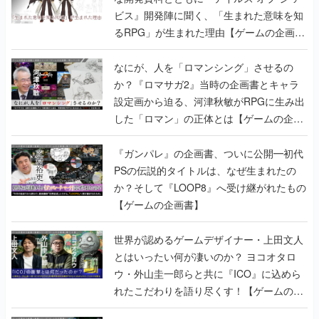
ビス』開発陣に聞く、「生まれた意味を知
るRPG」が生まれた理由【ゲームの企画
書】
なにが、人を「ロマンシング」させるの
か？『ロマサガ2』当時の企画書とキャラ
設定画から迫る、河津秋敏がRPGに生み出
した「ロマン」の正体とは【ゲームの企画
書】
『ガンパレ』の企画書、ついに公開━初代
PSの伝説的タイトルは、なぜ生まれたの
か？そして『LOOP8』へ受け継がれたもの
【ゲームの企画書】
世界が認めるゲームデザイナー・上田文人
とはいったい何が凄いのか？ ヨコオタロ
ウ・外山圭一郎らと共に『ICO』に込めら
れたこだわりを語り尽くす！【ゲームの企
画書】