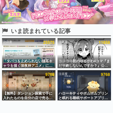
インタビュー
連載・特集一覧
殿堂入り記事
いま読まれている記事
SNS拡散数が数千以上！ ページビュー数万以上！ などな
ど。多くの人々に読まれた、電ファミ渾身の“殿堂入り”記
事をまとめました。
注目度
25575
注目度
11858
ゲームの企画書
名作ゲームクリエイターの方々に製作時のエピソードをお
聞きし、ヒットする企画（ゲーム）とは何か？を探ってい
「タバコを止められない猫耳キ
コロコロ初のゆるかわ4コマ『ま
きます。
ャラを描く深夜枠アニメ」に視
だサ終しないんですか？』公開
赫本
聴者の一部から批判意見。違法
スタート。主人公は新入社員の
この物語を解いてはいけない。『赫本』は、〈試験問題〉
注目度
9768
注目度
9768
薬物の使用と思わしき描写も含
侘石ダイヤ、ゲーム会社を舞台
の形をした短編ホラー小説集です。
めて、BPOが議論を交わす
にトラブルへ対応する社員たち
を描く
新世代に訊く
【無料】ダンジョン探索で手に
ハローキティやポムポムプリン
これからのデジタルゲーム市場を担う若きクリエイター達
の姿を追い、彼らのルーツと情熱を探っていきます。
入れたものを自分の店で売るゲ
と眠れる睡眠サポートアプリ
ーム『Moonlighter』がSteam
『ゆめたび』が配信中。キャラ
にて無料配布中！続編
ごとのASMRや目覚ましアラー
ゲーム世代の作家たち
『Moonlighter 2』の9月2日正
ムも搭載
ゲームに多大な影響を受けた作家さんに取材し、ゲームが