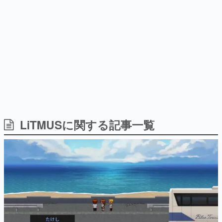
式リリースを記念したキャンペ
日本のコンテンツ産業やカルチャーに与えた影響を探る企
ーン
画です。
日本モバイルゲーム産業史
日本のモバイルゲーム史における主要なトピック・タイト
ルを網羅するほか、開発者へのインタビューや識者による
解説を掲載。約20年の歴史が一望できる決定版！
若ゲのいたり〜ゲームクリエイターの青春〜
『うつヌケ』『ペンと箸』等で知られるマンガ家・田中圭
一先生によるゲーム業界レポートマンガです。
なんでゲームは面白い？
ゲーム開発者・hamatsu氏がゲームの魅力を画面や操作の
LiTMUSに関する記事一覧
具体的な形から解き明かしていく、硬派で骨太な評論連載
です。
ゲームが変えた日本語
「経験値」「裏技」「ラスボス」… ゲームにまつわる言葉
の起源や用法の変遷を、コンピューター文化史研究家・タ
イニーP氏が徹底調査。
カテゴリ
特集記事