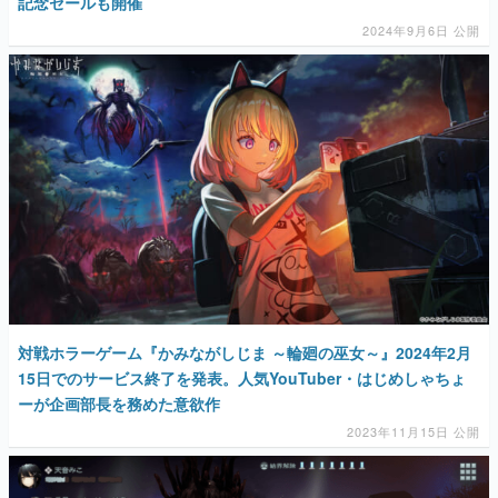
記念セールも開催
2024年9月6日 公開
対戦ホラーゲーム『かみながしじま ～輪廻の巫女～』2024年2月
15日でのサービス終了を発表。人気YouTuber・はじめしゃちょ
ーが企画部長を務めた意欲作
2023年11月15日 公開