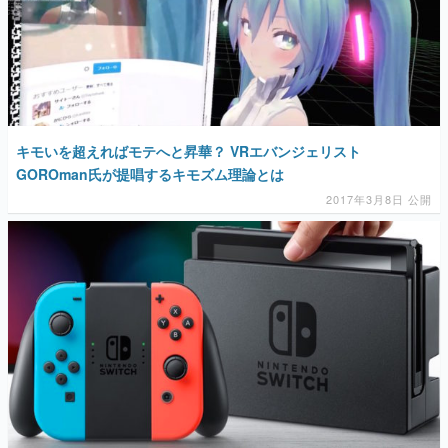
マンガ
女性向け
アプリレビュー
その他
キモいを超えればモテへと昇華？ VRエバンジェリスト
GOROman氏が提唱するキモズム理論とは
2017年3月8日 公開
電ファミニコゲーマーとは？
運営：株式会社マレ