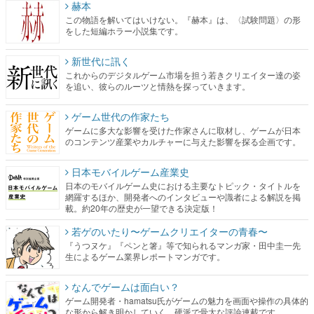
赫本
この物語を解いてはいけない。『赫本』は、〈試験問題〉の形
をした短編ホラー小説集です。
新世代に訊く
これからのデジタルゲーム市場を担う若きクリエイター達の姿
を追い、彼らのルーツと情熱を探っていきます。
ゲーム世代の作家たち
ゲームに多大な影響を受けた作家さんに取材し、ゲームが日本
のコンテンツ産業やカルチャーに与えた影響を探る企画です。
日本モバイルゲーム産業史
日本のモバイルゲーム史における主要なトピック・タイトルを
網羅するほか、開発者へのインタビューや識者による解説を掲
載。約20年の歴史が一望できる決定版！
若ゲのいたり〜ゲームクリエイターの青春〜
『うつヌケ』『ペンと箸』等で知られるマンガ家・田中圭一先
生によるゲーム業界レポートマンガです。
なんでゲームは面白い？
ゲーム開発者・hamatsu氏がゲームの魅力を画面や操作の具体的
な形から解き明かしていく、硬派で骨太な評論連載です。