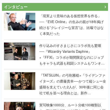
インタビュー
「現実より意味のある仮想世界を作る」
──『EVE Online』の生みの親が18年掲げ
続ける”クレイジーな宣言”は、比喩ではな
く本気だった
作り込みのすさまじさにコラボ先も驚嘆
──『Wizardry Variants Daphne』
×『FFXI』コラボが期間限定なのにジョブ
もキャラも武器も戦闘システムもワンオフ
で作り込まれた理由を両ディレクターに聞
く
『TATSUJIN』の弓削雅稔×『ライデンファ
イターズ』の齋藤貴幸──かつて縦シュー全
盛期を支えていた2人が、30年後に同じ会
社で机を並べる理由とは。新作
『TATSUJIN EXTREME』で初タッグを組
んだレジェンド2人に訊く開発秘話
実写映像1000分、ルート分岐100種類以