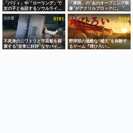
「パリィ」や「ローリング」で
「東映」の“あのオープニング映
女の子と会話するソウルライク
像”がアクリルブロックに。「東
インタビュー
恋愛ゲーム『小早川さんはソウ
映ヒストリカル グッズコレクシ
注目度
5181
注目度
5104
ルライク』無料公開。返事に失
ョン」が8月下旬より発売
連載・特集一覧
敗すると「YOU DIED」
殿堂入り記事
SNS拡散数が数千以上！ ページビュー数万以上！ などな
不死身のニワトリと宇宙船を探
野球部の過酷な“補欠”を体験す
ど。多くの人々に読まれた、電ファミ渾身の“殿堂入り”記
索する“非常に好評”なサバイバ
るゲーム『球ひろい
事をまとめました。
ルゲーム『Breathedge』が無
Simulator』が「1件」のウィッ
料で配布中。入手できる期間は8
シュリストをもとにチェコ語に
ゲームの企画書
月10日まで
対応しSNSで話題に。『キング
名作ゲームクリエイターの方々に製作時のエピソードをお
聞きし、ヒットする企画（ゲーム）とは何か？を探ってい
ダム・カム』開発元やチェコの
きます。
プロ野球選手から称賛の声
赫本
この物語を解いてはいけない。『赫本』は、〈試験問題〉
の形をした短編ホラー小説集です。
新世代に訊く
これからのデジタルゲーム市場を担う若きクリエイター達
の姿を追い、彼らのルーツと情熱を探っていきます。
ゲーム世代の作家たち
ゲームに多大な影響を受けた作家さんに取材し、ゲームが