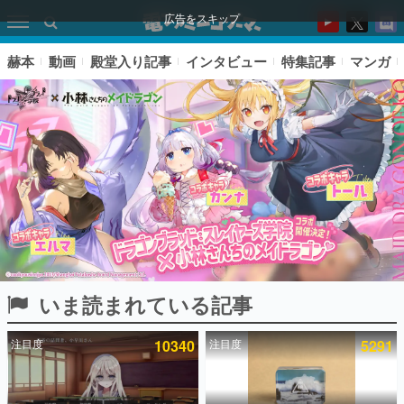
広告をスキップ
赫本
動画
殿堂入り記事
インタビュー
特集記事
マンガ
いま読まれている記事
ピックアップ
注目度
10340
注目度
5291
電ファミのいま読まれている記事ランキング
アプリセール情報