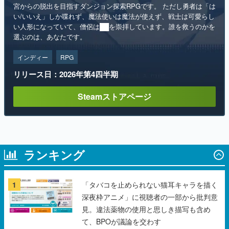
宮からの脱出を目指すダンジョン探索RPGです。 ただし勇者は「は
い/いいえ」しか喋れず、魔法使いは魔法が使えず、戦士は可愛らし
い人形になっていて、僧侶は██を崇拝しています。誰を救うのかを
選ぶのは、あなたです。
インディー
RPG
リリース日：2026年第4四半期
Steamストアページ
ランキング
1
「タバコを止められない猫耳キャラを描く
深夜枠アニメ」に視聴者の一部から批判意
見。違法薬物の使用と思しき描写も含め
て、BPOが議論を交わす