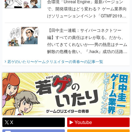
合環境「Unreal Engine」最新バージョン
で、開発環境はどう変わる？ ゲーム業界向
けソリューションイベント「GTMF2019」
に行って、より理解を深めよう【PR】
【田中圭一連載：サイバーコネクトツー
編】すべての責任はオレが取る。だから、
付いてきてくれないか──男の熱意はチーム
解散の危機を救い、『.hack』成功の活路を
開く。業界の快男児・松山 洋に流れる血は
若ゲのいたり〜ゲームクリエイターの青春〜
の記事一覧
『少年ジャンプ』色だった【若ゲのいた
り】
X
Youtube