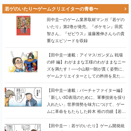
若ゲのいたり〜ゲームクリエイターの青春〜
田中圭一のゲーム業界取材マンガ『若ゲの
いたり』第2巻が発売。『ポケモン』田尻
智さん、『ゼビウス』遠藤雅伸さんらの貴
重なエピソードを収録
【田中圭一連載：アイマス/ガンダム 戦場
の絆 編】わがままな王様のわがままなニー
ズを満たす！──小山順一朗が貫く姿勢に、
ゲームクリエイターとしての矜持を見た
【若ゲのいたり最終回】
【田中圭一連載：バーチャファイター編】
「新しい3D表現のために、軍事技術を採り
入れたい」世界情勢を味方につけて、ゲー
ムに革命をもたらした鈴木 裕の功績【若ゲ
のいたり】
【田中圭一：若ゲのいたり】ゲーム開発統