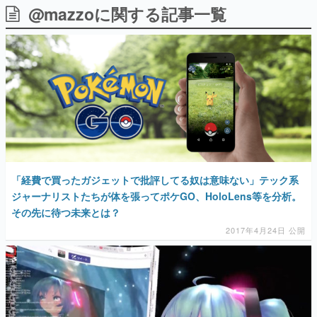
@mazzoに関する記事一覧
日本のコンテンツ産業やカルチャーに与えた影響を探る企
画です。
日本モバイルゲーム産業史
日本のモバイルゲーム史における主要なトピック・タイト
ルを網羅するほか、開発者へのインタビューや識者による
解説を掲載。約20年の歴史が一望できる決定版！
若ゲのいたり〜ゲームクリエイターの青春〜
『うつヌケ』『ペンと箸』等で知られるマンガ家・田中圭
一先生によるゲーム業界レポートマンガです。
なんでゲームは面白い？
ゲーム開発者・hamatsu氏がゲームの魅力を画面や操作の
「経費で買ったガジェットで批評してる奴は意味ない」テック系
具体的な形から解き明かしていく、硬派で骨太な評論連載
です。
ジャーナリストたちが体を張ってポケGO、HoloLens等を分析。
その先に待つ未来とは？
ゲームが変えた日本語
「経験値」「裏技」「ラスボス」… ゲームにまつわる言葉
2017年4月24日 公開
の起源や用法の変遷を、コンピューター文化史研究家・タ
イニーP氏が徹底調査。
カテゴリ
特集記事