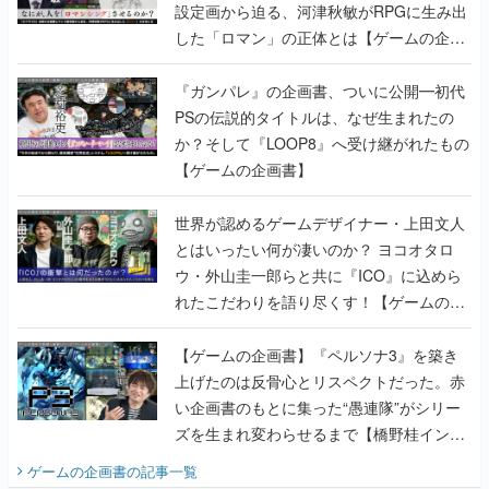
設定画から迫る、河津秋敏がRPGに生み出
した「ロマン」の正体とは【ゲームの企画
書】
『ガンパレ』の企画書、ついに公開━初代
PSの伝説的タイトルは、なぜ生まれたの
か？そして『LOOP8』へ受け継がれたもの
【ゲームの企画書】
世界が認めるゲームデザイナー・上田文人
とはいったい何が凄いのか？ ヨコオタロ
ウ・外山圭一郎らと共に『ICO』に込めら
れたこだわりを語り尽くす！【ゲームの企
画書】
【ゲームの企画書】『ペルソナ3』を築き
上げたのは反骨心とリスペクトだった。赤
い企画書のもとに集った“愚連隊”がシリー
ズを生まれ変わらせるまで【橋野桂インタ
ビュー】
ゲームの企画書
の記事一覧