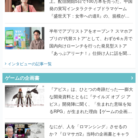
上。配信開始5日で100万本を売った、中国
発の実写インタラクティブドラマゲーム
『盛世天下：女帝への道II』の、規模が違
うこだわりをプロデューサーに聞いた
半年でアプリストアをオープン？ スマホア
プリの“代替ストア”として、わずか6ヵ月で
国内向けローンチを行った発見型ストア
『あっぷアリーナ！』仕掛け人に話を聞い
てみた
インタビュー
の記事一覧
ゲームの企画書
『アビス』は、ひとつの奇跡だった──膨大
な開発資料とともに『テイルズ オブ ジ ア
ビス』開発陣に聞く、「生まれた意味を知
るRPG」が生まれた理由【ゲームの企画
書】
なにが、人を「ロマンシング」させるの
か？『ロマサガ2』当時の企画書とキャラ