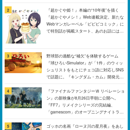
2
『超かぐや姫！』本編の“10年後”を描く
『超かぐやメシ！』Web連載決定。新たな
Webマンガレーベル「ビビビコミック」に
て特別話が掲載スタート、あのお話には…
まだ続きがある！
3
野球部の過酷な“補欠”を体験するゲーム
『球ひろいSimulator』が「1件」のウィッ
シュリストをもとにチェコ語に対応しSNS
で話題に。『キングダム・カム』開発元や
チェコのプロ野球選手から称賛の声
4
『ファイナルファンタジーⅦ リベレーショ
ン』の新映像が8月26日早朝に公開へ。
『FF7』リメイクシリーズの完結編、
「gamescom」のオープニングナイトライ
ブにてディレクターの浜口直樹氏が登壇す
る予定
5
ゴッホの名画『ローヌ川の星月夜』をあし