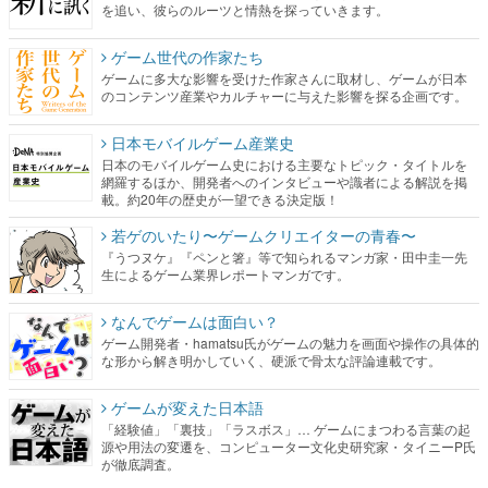
を追い、彼らのルーツと情熱を探っていきます。
ゲーム世代の作家たち
ゲームに多大な影響を受けた作家さんに取材し、ゲームが日本
のコンテンツ産業やカルチャーに与えた影響を探る企画です。
日本モバイルゲーム産業史
日本のモバイルゲーム史における主要なトピック・タイトルを
網羅するほか、開発者へのインタビューや識者による解説を掲
載。約20年の歴史が一望できる決定版！
若ゲのいたり〜ゲームクリエイターの青春〜
『うつヌケ』『ペンと箸』等で知られるマンガ家・田中圭一先
生によるゲーム業界レポートマンガです。
なんでゲームは面白い？
ゲーム開発者・hamatsu氏がゲームの魅力を画面や操作の具体的
な形から解き明かしていく、硬派で骨太な評論連載です。
ゲームが変えた日本語
「経験値」「裏技」「ラスボス」… ゲームにまつわる言葉の起
源や用法の変遷を、コンピューター文化史研究家・タイニーP氏
が徹底調査。