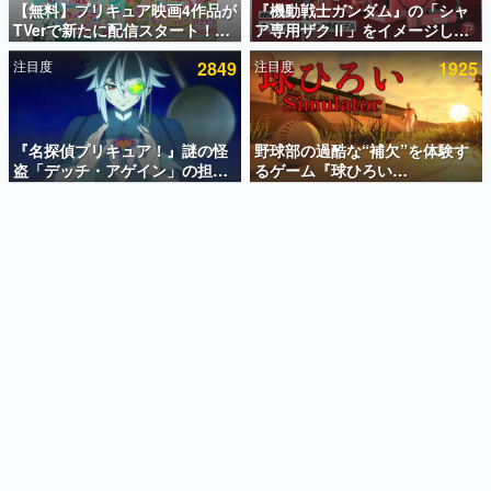
【無料】プリキュア映画4作品が
『機動戦士ガンダム』の「シャ
TVerで新たに配信スタート！な
ア専用ザクⅡ」をイメージした
インタビュー
んと2018年～2024年の映画ほぼ
散水ホースリールが予約開始。
注目度
2849
注目度
1925
すべてが見放題に、ぶっちゃけ
本体にはシャアのパーソナルマ
連載・特集一覧
ありえないラインナップ
ークやジオン公国軍のエンブレ
ム、型式番号などを配置
殿堂入り記事
SNS拡散数が数千以上！ ページビュー数万以上！ などな
『名探偵プリキュア！』謎の怪
野球部の過酷な“補欠”を体験す
ど。多くの人々に読まれた、電ファミ渾身の“殿堂入り”記
盗「デッチ・アゲイン」の担当
るゲーム『球ひろい
事をまとめました。
キャストは天﨑滉平さんと判
Simulator』が「1件」のウィッ
明。『Re:ゼロから始める異世
シュリストをもとにチェコ語に
ゲームの企画書
界生活』オットー役、『ヒプノ
対応しSNSで話題に。『キング
名作ゲームクリエイターの方々に製作時のエピソードをお
聞きし、ヒットする企画（ゲーム）とは何か？を探ってい
シスマイク』山田三郎役など
ダム・カム』開発元やチェコの
きます。
プロ野球選手から称賛の声
赫本
この物語を解いてはいけない。『赫本』は、〈試験問題〉
の形をした短編ホラー小説集です。
新世代に訊く
これからのデジタルゲーム市場を担う若きクリエイター達
の姿を追い、彼らのルーツと情熱を探っていきます。
ゲーム世代の作家たち
ゲームに多大な影響を受けた作家さんに取材し、ゲームが