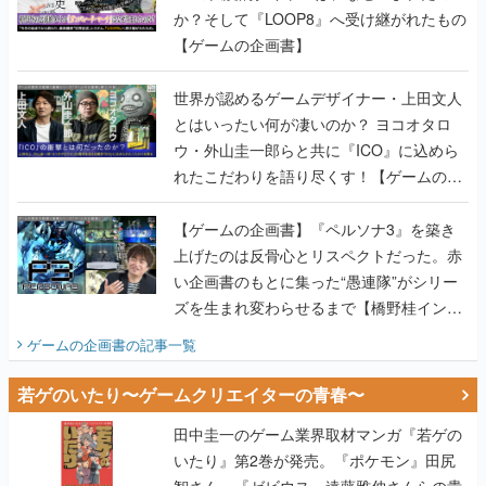
か？そして『LOOP8』へ受け継がれたもの
【ゲームの企画書】
世界が認めるゲームデザイナー・上田文人
とはいったい何が凄いのか？ ヨコオタロ
ウ・外山圭一郎らと共に『ICO』に込めら
れたこだわりを語り尽くす！【ゲームの企
画書】
【ゲームの企画書】『ペルソナ3』を築き
上げたのは反骨心とリスペクトだった。赤
い企画書のもとに集った“愚連隊”がシリー
ズを生まれ変わらせるまで【橋野桂インタ
ビュー】
ゲームの企画書
の記事一覧
若ゲのいたり〜ゲームクリエイターの青春〜
田中圭一のゲーム業界取材マンガ『若ゲの
いたり』第2巻が発売。『ポケモン』田尻
智さん、『ゼビウス』遠藤雅伸さんらの貴