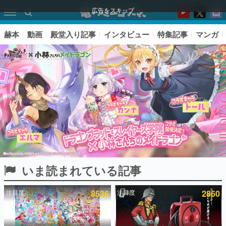
広告をスキップ
赫本
動画
殿堂入り記事
インタビュー
特集記事
マンガ
いま読まれている記事
ピックアップ
注目度
8536
注目度
2860
電ファミのいま読まれている記事ランキング
アプリセール情報