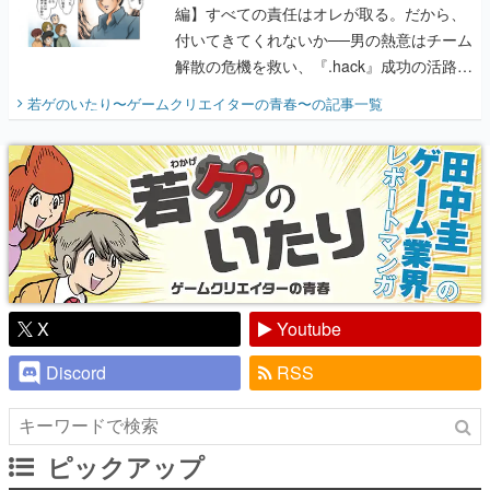
編】すべての責任はオレが取る。だから、
付いてきてくれないか──男の熱意はチーム
解散の危機を救い、『.hack』成功の活路を
開く。業界の快男児・松山 洋に流れる血は
若ゲのいたり〜ゲームクリエイターの青春〜
の記事一覧
『少年ジャンプ』色だった【若ゲのいた
り】
X
Youtube
Discord
RSS
ピックアップ