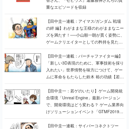
重なエピソードを収録
【田中圭一連載：アイマス/ガンダム 戦場
の絆 編】わがままな王様のわがままなニー
ズを満たす！──小山順一朗が貫く姿勢に、
ゲームクリエイターとしての矜持を見た
【若ゲのいたり最終回】
【田中圭一連載：バーチャファイター編】
「新しい3D表現のために、軍事技術を採り
入れたい」世界情勢を味方につけて、ゲー
ムに革命をもたらした鈴木 裕の功績【若ゲ
のいたり】
【田中圭一：若ゲのいたり】ゲーム開発統
合環境「Unreal Engine」最新バージョン
で、開発環境はどう変わる？ ゲーム業界向
けソリューションイベント「GTMF2019」
に行って、より理解を深めよう【PR】
【田中圭一連載：サイバーコネクトツー