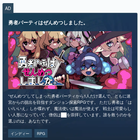
AD
マンガ
勇者パーティはぜんめつしました。
女性向け
アプリレビュー
その他
電ファミニコゲーマーとは？
運営：株式会社マレ
“ぜんめつ”してしまった勇者パーティから1人だけ選んで、ともに迷
宮からの脱出を目指すダンジョン探索RPGです。 ただし勇者は「は
い/いいえ」しか喋れず、魔法使いは魔法が使えず、戦士は可愛らし
い人形になっていて、僧侶は██を崇拝しています。誰を救うのかを
選ぶのは、あなたです。
インディー
RPG