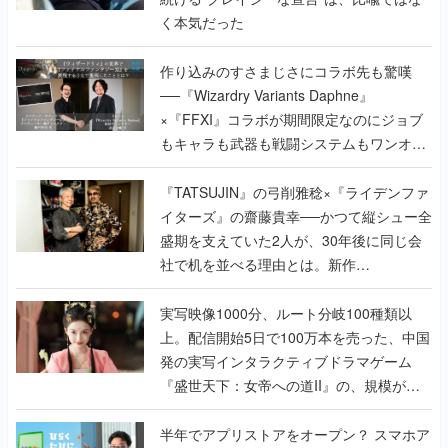
く本気だった
作り込みのすさまじさにコラボ先も驚嘆
──『Wizardry Variants Daphne』
×『FFXI』コラボが期間限定なのにジョブ
もキャラも武器も戦闘システムもワンオフ
で作り込まれた理由を両ディレクターに聞
く
『TATSUJIN』の弓削雅稔×『ライデンファ
イターズ』の齋藤貴幸──かつて縦シュー全
盛期を支えていた2人が、30年後に同じ会
社で机を並べる理由とは。新作
『TATSUJIN EXTREME』で初タッグを組
んだレジェンド2人に訊く開発秘話
実写映像1000分、ルート分岐100種類以
上。配信開始5日で100万本を売った、中国
発の実写インタラクティブドラマゲーム
『盛世天下：女帝への道II』の、規模が違
うこだわりをプロデューサーに聞いた
半年でアプリストアをオープン？ スマホア