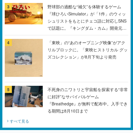
3
野球部の過酷な“補欠”を体験するゲーム
『球ひろいSimulator』が「1件」のウィッ
シュリストをもとにチェコ語に対応しSNS
で話題に。『キングダム・カム』開発元や
チェコのプロ野球選手から称賛の声
4
「東映」の“あのオープニング映像”がアク
リルブロックに。「東映ヒストリカル グッ
ズコレクション」が8月下旬より発売
5
不死身のニワトリと宇宙船を探索する“非常
に好評”なサバイバルゲーム
『Breathedge』が無料で配布中。入手でき
る期間は8月10日まで
すべて見る