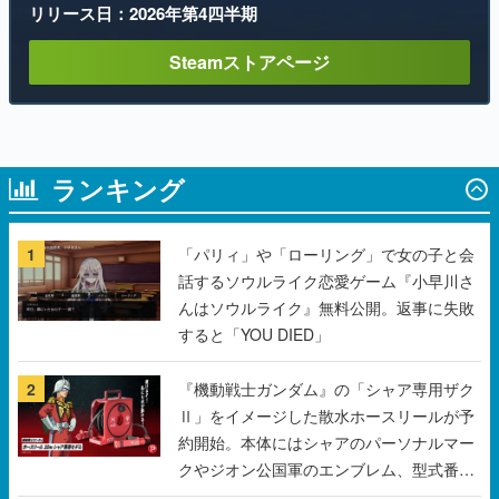
リリース日：2026年第4四半期
Steamストアページ
ランキング
1
「パリィ」や「ローリング」で女の子と会
話するソウルライク恋愛ゲーム『小早川さ
んはソウルライク』無料公開。返事に失敗
すると「YOU DIED」
2
『機動戦士ガンダム』の「シャア専用ザク
Ⅱ」をイメージした散水ホースリールが予
約開始。本体にはシャアのパーソナルマー
クやジオン公国軍のエンブレム、型式番号
などを配置