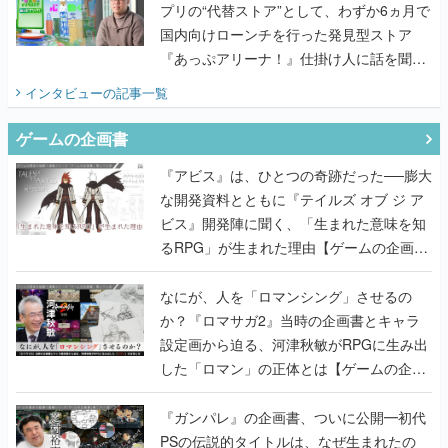
プリの“代替ストア”として、わずか6ヵ月で
国内向けローンチを行った発見型ストア
『あっぷアリーナ！』仕掛け人に話を聞い
てみた
インタビュー
の記事一覧
ゲームの企画書
『アビス』は、ひとつの奇跡だった──膨大
な開発資料とともに『テイルズ オブ ジ ア
ビス』開発陣に聞く、「生まれた意味を知
るRPG」が生まれた理由【ゲームの企画
書】
なにが、人を「ロマンシング」させるの
か？『ロマサガ2』当時の企画書とキャラ
設定画から迫る、河津秋敏がRPGに生み出
した「ロマン」の正体とは【ゲームの企画
書】
『ガンパレ』の企画書、ついに公開━初代
PSの伝説的タイトルは、なぜ生まれたの