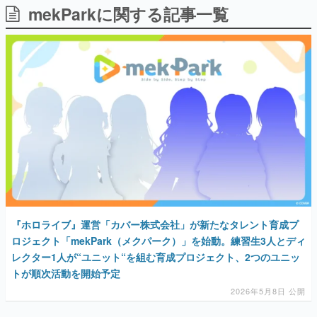
mekParkに関する記事一覧
日本のコンテンツ産業やカルチャーに与えた影響を探る企
画です。
日本モバイルゲーム産業史
日本のモバイルゲーム史における主要なトピック・タイト
ルを網羅するほか、開発者へのインタビューや識者による
解説を掲載。約20年の歴史が一望できる決定版！
若ゲのいたり〜ゲームクリエイターの青春〜
『うつヌケ』『ペンと箸』等で知られるマンガ家・田中圭
一先生によるゲーム業界レポートマンガです。
なんでゲームは面白い？
ゲーム開発者・hamatsu氏がゲームの魅力を画面や操作の
具体的な形から解き明かしていく、硬派で骨太な評論連載
です。
ゲームが変えた日本語
『ホロライブ』運営「カバー株式会社」が新たなタレント育成プ
「経験値」「裏技」「ラスボス」… ゲームにまつわる言葉
の起源や用法の変遷を、コンピューター文化史研究家・タ
ロジェクト「mekPark（メクパーク）」を始動。練習生3人とディ
イニーP氏が徹底調査。
レクター1人が“ユニット“を組む育成プロジェクト、2つのユニッ
トが順次活動を開始予定
カテゴリ
2026年5月8日 公開
特集記事