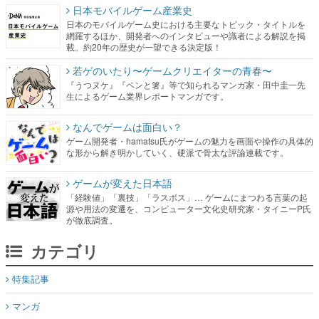
若ゲのいたり〜ゲームクリエイターの青春〜
『うつヌケ』『ペンと箸』等で知られるマンガ家・田中圭一先
生によるゲーム業界レポートマンガです。
なんでゲームは面白い？
ゲーム開発者・hamatsu氏がゲームの魅力を画面や操作の具体的
な形から解き明かしていく、硬派で骨太な評論連載です。
ゲームが変えた日本語
「経験値」「裏技」「ラスボス」… ゲームにまつわる言葉の起
源や用法の変遷を、コンピューター文化史研究家・タイニーP氏
が徹底調査。
カテゴリ
特集記事
マンガ
女性向け
アプリレビュー