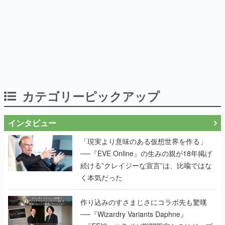
カテゴリーピックアップ
インタビュー
「現実より意味のある仮想世界を作る」
──『EVE Online』の生みの親が18年掲げ
続ける”クレイジーな宣言”は、比喩ではな
く本気だった
作り込みのすさまじさにコラボ先も驚嘆
──『Wizardry Variants Daphne』
×『FFXI』コラボが期間限定なのにジョブ
もキャラも武器も戦闘システムもワンオフ
で作り込まれた理由を両ディレクターに聞