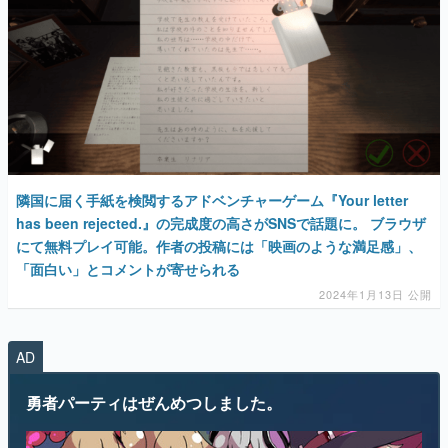
隣国に届く手紙を検閲するアドベンチャーゲーム『Your letter
has been rejected.』の完成度の高さがSNSで話題に。 ブラウザ
にて無料プレイ可能。作者の投稿には「映画のような満足感」、
「面白い」とコメントが寄せられる
2024年1月13日 公開
AD
勇者パーティはぜんめつしました。