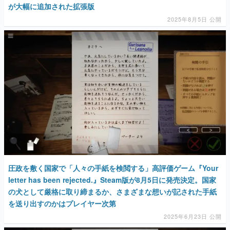
マンガ
女性向け
アプリレビュー
その他
電ファミニコゲーマーとは？
運営：株式会社マレ
圧政を敷く国家で「人々の手紙を検閲する」高評価ゲーム『Your
letter has been rejected.』Steam版が8月5日に発売決定。国家
の犬として厳格に取り締まるか、さまざまな想いが記された手紙
を送り出すのかはプレイヤー次第
2025年6月23日 公開