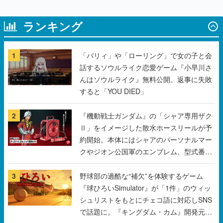
1
「パリィ」や「ローリング」で女の子と会
話するソウルライク恋愛ゲーム『小早川さ
んはソウルライク』無料公開。返事に失敗
すると「YOU DIED」
2
『機動戦士ガンダム』の「シャア専用ザク
Ⅱ」をイメージした散水ホースリールが予
約開始。本体にはシャアのパーソナルマー
クやジオン公国軍のエンブレム、型式番号
などを配置
3
野球部の過酷な“補欠”を体験するゲーム
『球ひろいSimulator』が「1件」のウィッ
シュリストをもとにチェコ語に対応しSNS
で話題に。『キングダム・カム』開発元や
チェコのプロ野球選手から称賛の声
4
「東映」の“あのオープニング映像”がアク
リルブロックに。「東映ヒストリカル グッ