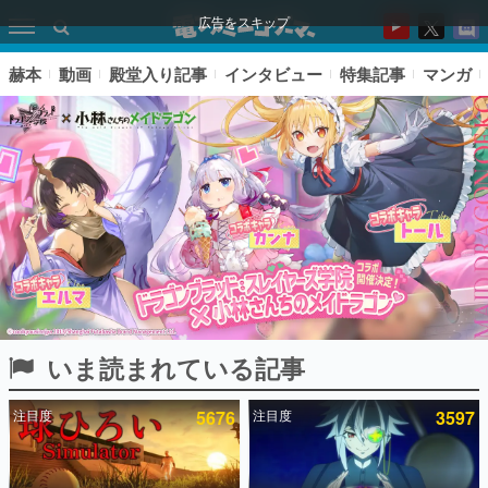
広告をスキップ
赫本
動画
殿堂入り記事
インタビュー
特集記事
マンガ
いま読まれている記事
ピックアップ
注目度
5676
注目度
3597
電ファミのいま読まれている記事ランキング
アプリセール情報