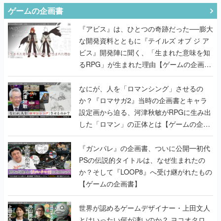
な開発資料とともに『テイルズ オブ ジ ア
ビス』開発陣に聞く、「生まれた意味を知
るRPG」が生まれた理由【ゲームの企画
書】
なにが、人を「ロマンシング」させるの
か？『ロマサガ2』当時の企画書とキャラ
設定画から迫る、河津秋敏がRPGに生み出
した「ロマン」の正体とは【ゲームの企画
書】
『ガンパレ』の企画書、ついに公開━初代
PSの伝説的タイトルは、なぜ生まれたの
か？そして『LOOP8』へ受け継がれたもの
【ゲームの企画書】
世界が認めるゲームデザイナー・上田文人
とはいったい何が凄いのか？ ヨコオタロ
ウ・外山圭一郎らと共に『ICO』に込めら
れたこだわりを語り尽くす！【ゲームの企
画書】