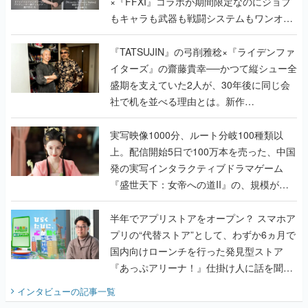
く
『TATSUJIN』の弓削雅稔×『ライデンファ
イターズ』の齋藤貴幸──かつて縦シュー全
盛期を支えていた2人が、30年後に同じ会
社で机を並べる理由とは。新作
『TATSUJIN EXTREME』で初タッグを組
んだレジェンド2人に訊く開発秘話
実写映像1000分、ルート分岐100種類以
上。配信開始5日で100万本を売った、中国
発の実写インタラクティブドラマゲーム
『盛世天下：女帝への道II』の、規模が違
うこだわりをプロデューサーに聞いた
半年でアプリストアをオープン？ スマホア
プリの“代替ストア”として、わずか6ヵ月で
国内向けローンチを行った発見型ストア
『あっぷアリーナ！』仕掛け人に話を聞い
てみた
インタビュー
の記事一覧
ゲームの企画書
『アビス』は、ひとつの奇跡だった──膨大