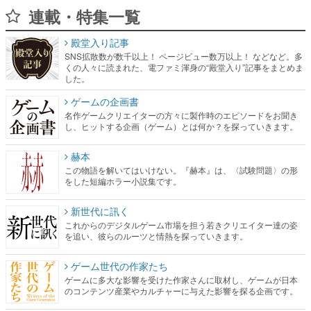
SNS拡散数が数千以上！ ページビュー数万以上！ などなど。多
くの人々に読まれた、電ファミ渾身の“殿堂入り”記事をまとめま
した。
ゲームの企画書
名作ゲームクリエイターの方々に製作時のエピソードをお聞き
し、ヒットする企画（ゲーム）とは何か？を探っていきます。
赫本
この物語を解いてはいけない。『赫本』は、〈試験問題〉の形
をした短編ホラー小説集です。
新世代に訊く
これからのデジタルゲーム市場を担う若きクリエイター達の姿
を追い、彼らのルーツと情熱を探っていきます。
ゲーム世代の作家たち
ゲームに多大な影響を受けた作家さんに取材し、ゲームが日本
のコンテンツ産業やカルチャーに与えた影響を探る企画です。
日本モバイルゲーム産業史
日本のモバイルゲーム史における主要なトピック・タイトルを
網羅するほか、開発者へのインタビューや識者による解説を掲
載。約20年の歴史が一望できる決定版！