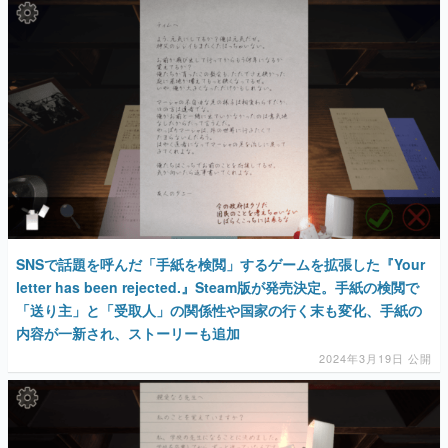
SNSで話題を呼んだ「手紙を検閲」するゲームを拡張した『Your
letter has been rejected.』Steam版が発売決定。手紙の検閲で
「送り主」と「受取人」の関係性や国家の行く末も変化、手紙の
内容が一新され、ストーリーも追加
2024年3月19日 公開