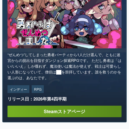
“ぜんめつ”してしまった勇者パーティから1人だけ選んで、ともに迷
宮からの脱出を目指すダンジョン探索RPGです。 ただし勇者は「は
い/いいえ」しか喋れず、魔法使いは魔法が使えず、戦士は可愛らし
い人形になっていて、僧侶は██を崇拝しています。誰を救うのかを
選ぶのは、あなたです。
インディー
RPG
リリース日：2026年第4四半期
Steamストアページ
ランキング