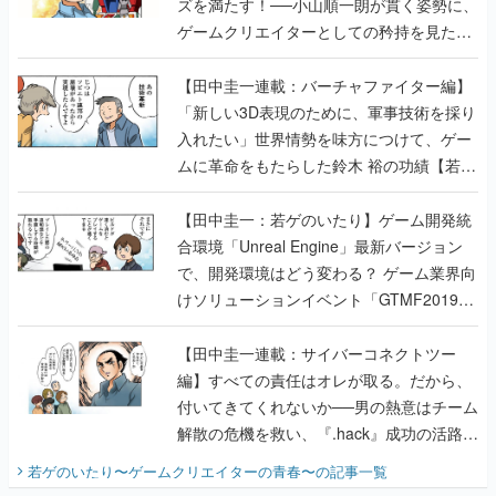
【田中圭一連載：バーチャファイター編】
「新しい3D表現のために、軍事技術を採り
入れたい」世界情勢を味方につけて、ゲー
ムに革命をもたらした鈴木 裕の功績【若ゲ
のいたり】
【田中圭一：若ゲのいたり】ゲーム開発統
合環境「Unreal Engine」最新バージョン
で、開発環境はどう変わる？ ゲーム業界向
けソリューションイベント「GTMF2019」
に行って、より理解を深めよう【PR】
【田中圭一連載：サイバーコネクトツー
編】すべての責任はオレが取る。だから、
付いてきてくれないか──男の熱意はチーム
解散の危機を救い、『.hack』成功の活路を
開く。業界の快男児・松山 洋に流れる血は
若ゲのいたり〜ゲームクリエイターの青春〜
の記事一覧
『少年ジャンプ』色だった【若ゲのいた
り】