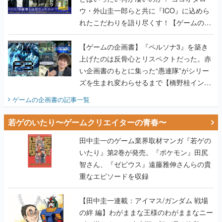
【ゲームの企画書】『ペルソナ3』を築き
上げたのは反骨心とリスペクトだった。赤
い企画書のもとに集った“愚連隊”がシリー
ズを生まれ変わらせるまで【橋野桂インタ
ビュー】
ゲームの企画書
の記事一覧
若ゲのいたり〜ゲームクリエイターの青春〜
田中圭一のゲーム業界取材マンガ『若ゲの
いたり』第2巻が発売。『ポケモン』田尻
智さん、『ゼビウス』遠藤雅伸さんらの貴
重なエピソードを収録
【田中圭一連載：アイマス/ガンダム 戦場
の絆 編】わがままな王様のわがままなニー
ズを満たす！──小山順一朗が貫く姿勢に、
ゲームクリエイターとしての矜持を見た
【若ゲのいたり最終回】