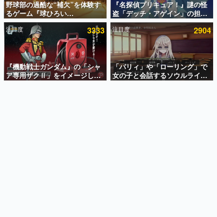
野球部の過酷な“補欠”を体験す
『名探偵プリキュア！』謎の怪
るゲーム『球ひろい
盗「デッチ・アゲイン」の担当
インタビュー
Simulator』が「1件」のウィッ
キャストは天﨑滉平さんと判
注目度
3333
注目度
2904
シュリストをもとにチェコ語に
明。『Re:ゼロから始める異世
連載・特集一覧
対応しSNSで話題に。『キング
界生活』オットー役、『ヒプノ
ダム・カム』開発元やチェコの
シスマイク』山田三郎役など
殿堂入り記事
プロ野球選手から称賛の声
SNS拡散数が数千以上！ ページビュー数万以上！ などな
『機動戦士ガンダム』の「シャ
「パリィ」や「ローリング」で
ど。多くの人々に読まれた、電ファミ渾身の“殿堂入り”記
ア専用ザクⅡ」をイメージした
女の子と会話するソウルライク
事をまとめました。
散水ホースリールが予約開始。
恋愛ゲーム『小早川さんはソウ
本体にはシャアのパーソナルマ
ルライク』無料公開。返事に失
ゲームの企画書
ークやジオン公国軍のエンブレ
敗すると「YOU DIED」
名作ゲームクリエイターの方々に製作時のエピソードをお
聞きし、ヒットする企画（ゲーム）とは何か？を探ってい
ム、型式番号などを配置
きます。
赫本
この物語を解いてはいけない。『赫本』は、〈試験問題〉
の形をした短編ホラー小説集です。
新世代に訊く
これからのデジタルゲーム市場を担う若きクリエイター達
の姿を追い、彼らのルーツと情熱を探っていきます。
ゲーム世代の作家たち
ゲームに多大な影響を受けた作家さんに取材し、ゲームが