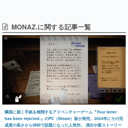
MONAZ.に関する記事一覧
日本のコンテンツ産業やカルチャーに与えた影響を探る企
画です。
日本モバイルゲーム産業史
日本のモバイルゲーム史における主要なトピック・タイト
ルを網羅するほか、開発者へのインタビューや識者による
解説を掲載。約20年の歴史が一望できる決定版！
若ゲのいたり〜ゲームクリエイターの青春〜
『うつヌケ』『ペンと箸』等で知られるマンガ家・田中圭
一先生によるゲーム業界レポートマンガです。
なんでゲームは面白い？
ゲーム開発者・hamatsu氏がゲームの魅力を画面や操作の
具体的な形から解き明かしていく、硬派で骨太な評論連載
です。
ゲームが変えた日本語
隣国に届く手紙を検閲するアドベンチャーゲーム『Your letter
「経験値」「裏技」「ラスボス」… ゲームにまつわる言葉
の起源や用法の変遷を、コンピューター文化史研究家・タ
has been rejected.』のPC（Steam）版が発売。2024年にその完
イニーP氏が徹底調査。
成度の高さからSNSで話題になった人気作。 演出や新ストーリー
が大幅に追加された拡張版
カテゴリ
2025年8月5日 公開
特集記事