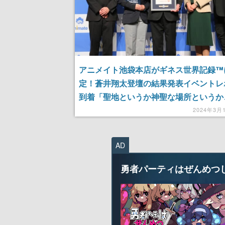
アニメイト池袋本店がギネス世界記録™
定！蒼井翔太登壇の結果発表イベントレ
到着「聖地というか神聖な場所というか
が飛び交う場所」
2024年3月
AD
勇者パーティはぜんめつ