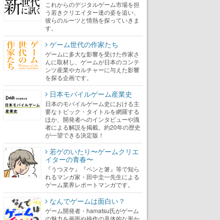
これからのデジタルゲーム市場を担
う若きクリエイター達の姿を追い、
彼らのルーツと情熱を探っていきま
す。
ゲーム世代の作家たち
ゲームに多大な影響を受けた作家さ
んに取材し、ゲームが日本のコンテ
ンツ産業やカルチャーに与えた影響
を探る企画です。
日本モバイルゲーム産業史
日本のモバイルゲーム史における主
要なトピック・タイトルを網羅する
ほか、開発者へのインタビューや識
者による解説を掲載。約20年の歴史
が一望できる決定版！
若ゲのいたり〜ゲームクリエ
イターの青春〜
『うつヌケ』『ペンと箸』等で知ら
れるマンガ家・田中圭一先生による
ゲーム業界レポートマンガです。
なんでゲームは面白い？
ゲーム開発者・hamatsu氏がゲーム
の魅力を画面や操作の具体的な形か