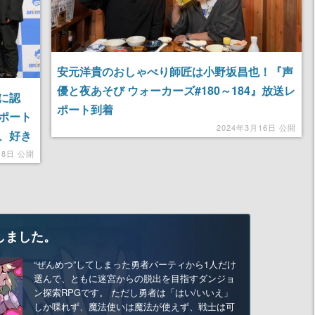
安元洋貴のおしゃべり師匠は小野坂昌也！『声
優と夜あそび ウォーカーズ#180～184』放送レ
に認
ポート到着
ポート
2024年3月16日 公開
、好き
18日 公開
しました。
“ぜんめつ”してしまった勇者パーティから1人だけ
選んで、ともに迷宮からの脱出を目指すダンジョ
ン探索RPGです。 ただし勇者は「はい/いいえ」
しか喋れず、魔法使いは魔法が使えず、戦士は可