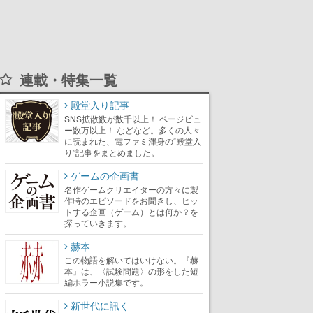
連載・特集一覧
殿堂入り記事
SNS拡散数が数千以上！ ページビュ
ー数万以上！ などなど。多くの人々
に読まれた、電ファミ渾身の“殿堂入
り”記事をまとめました。
ゲームの企画書
名作ゲームクリエイターの方々に製
作時のエピソードをお聞きし、ヒッ
トする企画（ゲーム）とは何か？を
探っていきます。
赫本
この物語を解いてはいけない。『赫
本』は、〈試験問題〉の形をした短
編ホラー小説集です。
新世代に訊く