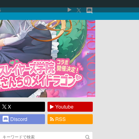
5
X
Youtube
Discord
RSS