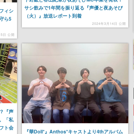
サシ飲みで1年間を振り返る『声優と夜あそび
フィシ
（火）』放送レポート到着
守ら5
2024年3月14日 公開
15日 公開
？『声
。「私
フト会
『華Doll*』Anthos*キャストより4thアルバム