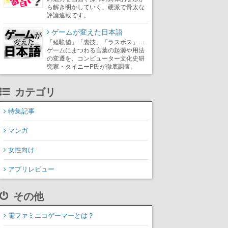
ら解き明かしていく、硬派で骨太な
評論連載です。
ゲームが変えた日本語
「経験値」「裏技」「ラスボス」…
ゲームにまつわる言葉の起源や用法
の変遷を、コンピューター文化史研
究家・タイニーP氏が徹底調査。
カテゴリ
特集記事
マンガ
女性向け
アプリレビュー
その他
電ファミニコゲーマーとは？