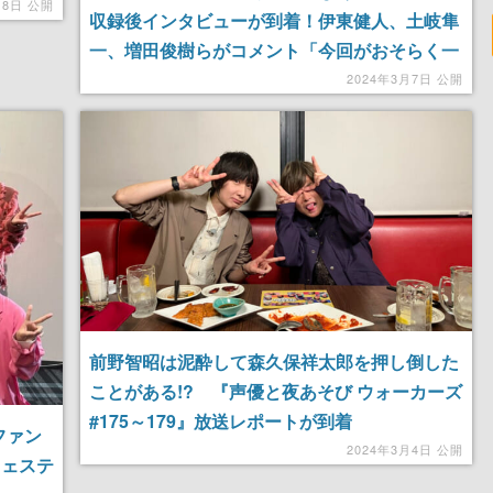
月8日 公開
収録後インタビューが到着！伊東健人、土岐隼
一、増田俊樹らがコメント「今回がおそらく一
番不穏かもしれません」
2024年3月7日 公開
前野智昭は泥酔して森久保祥太郎を押し倒した
ことがある!? 『声優と夜あそび ウォーカーズ
#175～179』放送レポートが到着
ファン
2024年3月4日 公開
フェステ