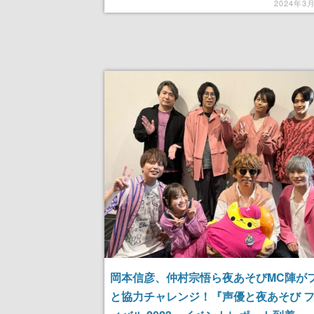
議を実施
2024年3
岡本信彦、仲村宗悟ら夜あそびMC陣が
と協力チャレンジ！『声優と夜あそび 