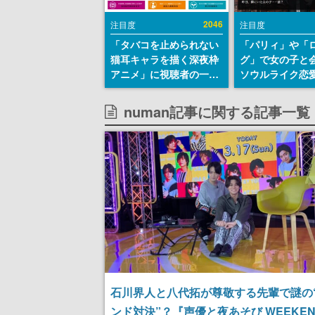
2046
注目度
注目度
「タバコを止められない
「パリィ」や「
猫耳キャラを描く深夜枠
グ」で女の子と
アニメ」に視聴者の一部
ソウルライク恋
から批判意見。違法薬物
『小早川さんは
の使用と思しき描写も含
イク』無料公開
numan記事に関する記事一覧
めて、BPOが議論を交わ
失敗すると「YO
す
DIED」
石川界人と八代拓が尊敬する先輩で謎の
ンド対決”？『声優と夜あそび WEEKEN