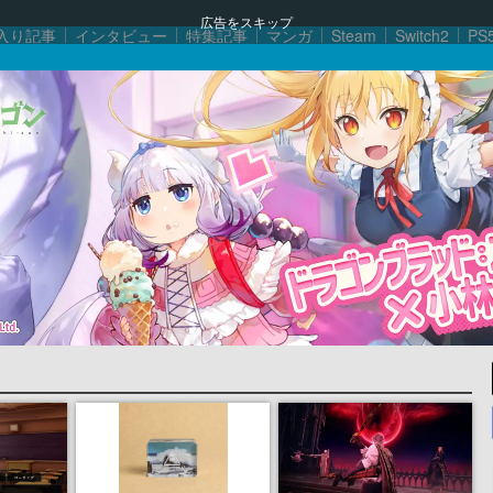
広告をスキップ
入り記事
インタビュー
特集記事
マンガ
Steam
Switch2
PS