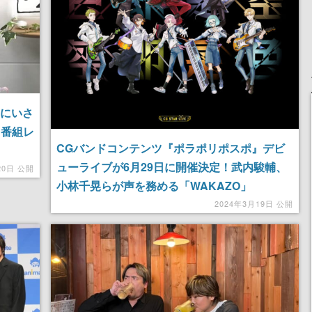
おにいさ
7』番組レ
CGバンドコンテンツ『ポラポリポスポ』デビ
ューライブが6月29日に開催決定！武内駿輔、
20日 公開
小林千晃らが声を務める「WAKAZO」
「chirp×chirp」2つのバンドが登場
2024年3月19日 公開