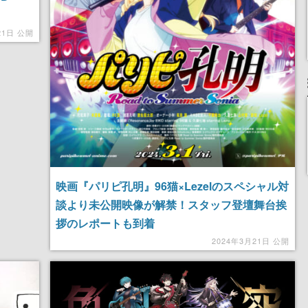
21日 公開
映画『パリピ孔明』96猫×Lezelのスペシャル対
談より未公開映像が解禁！スタッフ登壇舞台挨
拶のレポートも到着
2024年3月21日 公開