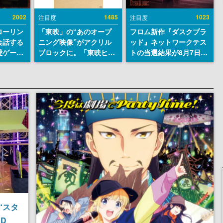
2002
1485
1023
注目度
注目度
ローリン
「東映」の“あのオープ
フロム新作『ダスクブラ
会話する
ニング映像”がアクリル
ッド』ネットワークテス
愛ゲーム
ブロックに。「東映ヒス
トの当選結果が8月7日22
ソウルラ
トリカル グッズコレクシ
時に発表。応募サイトの
。返事に
ョン」が8月下旬より発
マイページから確認可
U
売
能、テスト実施は8月21
日～24日
“スタ
D