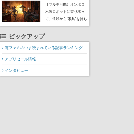
や大きな貝も
【マルチ可能】オンボロ
木製ロボットに乗り移っ
て、遺跡から“家具”を持ち
帰るホラーアクションゲ
ーム『GRAIN ROT』が本
ピックアップ
日8月8日Steamにて発
売。迫る“腐敗”から逃げ延
電ファミのいま読まれている記事ランキング
び、持ち帰った家具で基
アプリセール情報
地を再建
インタビュー