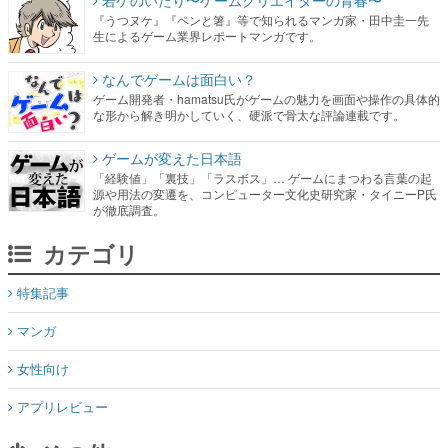
若ゲのいたり〜ゲームクリエイターの青春〜
『うつヌケ』『ペンと箸』等で知られるマンガ家・田中圭一先
生によるゲーム業界レポートマンガです。
なんでゲームは面白い？
ゲーム開発者・hamatsu氏がゲームの魅力を画面や操作の具体的
な形から解き明かしていく、硬派で骨太な評論連載です。
ゲームが変えた日本語
「経験値」「裏技」「ラスボス」… ゲームにまつわる言葉の起
源や用法の変遷を、コンピューター文化史研究家・タイニーP氏
が徹底調査。
カテゴリ
特集記事
マンガ
女性向け
アプリレビュー