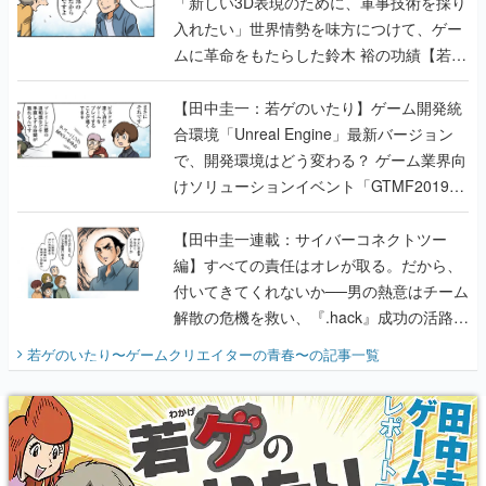
「新しい3D表現のために、軍事技術を採り
入れたい」世界情勢を味方につけて、ゲー
ムに革命をもたらした鈴木 裕の功績【若ゲ
のいたり】
【田中圭一：若ゲのいたり】ゲーム開発統
合環境「Unreal Engine」最新バージョン
で、開発環境はどう変わる？ ゲーム業界向
けソリューションイベント「GTMF2019」
に行って、より理解を深めよう【PR】
【田中圭一連載：サイバーコネクトツー
編】すべての責任はオレが取る。だから、
付いてきてくれないか──男の熱意はチーム
解散の危機を救い、『.hack』成功の活路を
開く。業界の快男児・松山 洋に流れる血は
若ゲのいたり〜ゲームクリエイターの青春〜
の記事一覧
『少年ジャンプ』色だった【若ゲのいた
り】