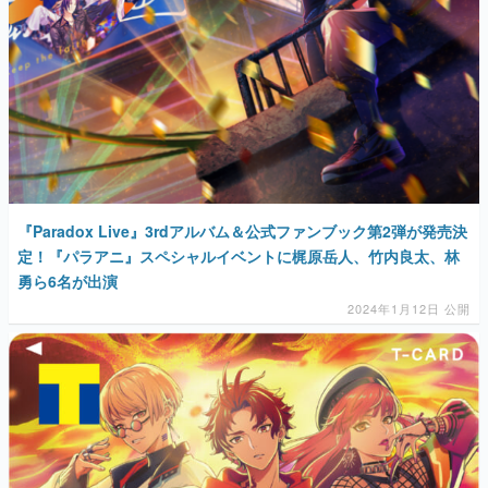
『Paradox Live』3rdアルバム＆公式ファンブック第2弾が発売決
定！『パラアニ』スペシャルイベントに梶原岳人、竹内良太、林
勇ら6名が出演
2024年1月12日 公開