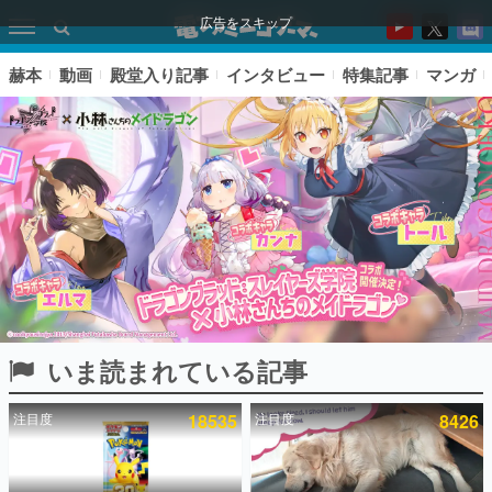
広告をスキップ
赫本
動画
殿堂入り記事
インタビュー
特集記事
マンガ
いま読まれている記事
ピックアップ
注目度
18535
注目度
8426
電ファミのいま読まれている記事ランキング
アプリセール情報