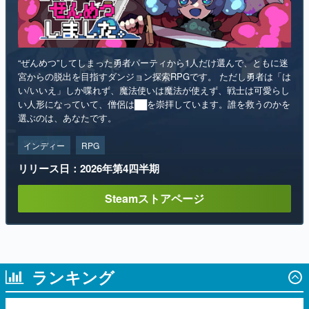
“ぜんめつ”してしまった勇者パーティから1人だけ選んで、ともに迷
宮からの脱出を目指すダンジョン探索RPGです。 ただし勇者は「は
い/いいえ」しか喋れず、魔法使いは魔法が使えず、戦士は可愛らし
い人形になっていて、僧侶は██を崇拝しています。誰を救うのかを
選ぶのは、あなたです。
インディー
RPG
リリース日：2026年第4四半期
Steamストアページ
ランキング