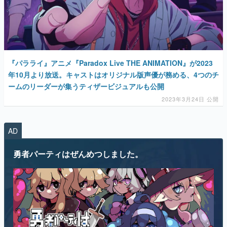
『パラライ』アニメ『Paradox Live THE ANIMATION』が2023
年10月より放送。キャストはオリジナル版声優が務める、4つのチ
ームのリーダーが集うティザービジュアルも公開
2023年3月24日 公開
AD
勇者パーティはぜんめつしました。