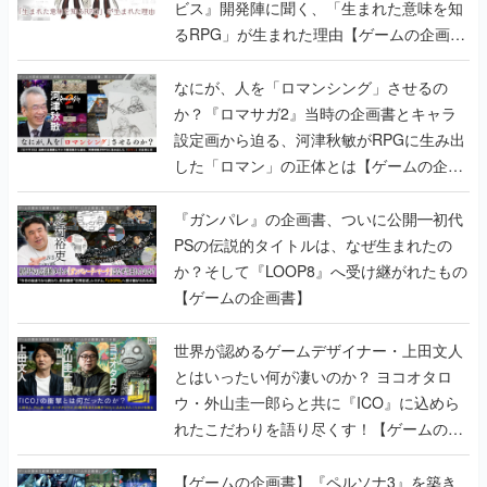
ビス』開発陣に聞く、「生まれた意味を知
るRPG」が生まれた理由【ゲームの企画
書】
なにが、人を「ロマンシング」させるの
か？『ロマサガ2』当時の企画書とキャラ
設定画から迫る、河津秋敏がRPGに生み出
した「ロマン」の正体とは【ゲームの企画
書】
『ガンパレ』の企画書、ついに公開━初代
PSの伝説的タイトルは、なぜ生まれたの
か？そして『LOOP8』へ受け継がれたもの
【ゲームの企画書】
世界が認めるゲームデザイナー・上田文人
とはいったい何が凄いのか？ ヨコオタロ
ウ・外山圭一郎らと共に『ICO』に込めら
れたこだわりを語り尽くす！【ゲームの企
画書】
【ゲームの企画書】『ペルソナ3』を築き