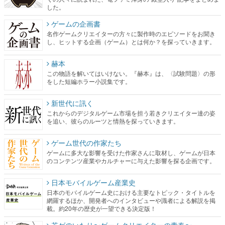
した。
ゲームの企画書
名作ゲームクリエイターの方々に製作時のエピソードをお聞き
し、ヒットする企画（ゲーム）とは何か？を探っていきます。
赫本
この物語を解いてはいけない。『赫本』は、〈試験問題〉の形
をした短編ホラー小説集です。
新世代に訊く
これからのデジタルゲーム市場を担う若きクリエイター達の姿
を追い、彼らのルーツと情熱を探っていきます。
ゲーム世代の作家たち
ゲームに多大な影響を受けた作家さんに取材し、ゲームが日本
のコンテンツ産業やカルチャーに与えた影響を探る企画です。
日本モバイルゲーム産業史
日本のモバイルゲーム史における主要なトピック・タイトルを
網羅するほか、開発者へのインタビューや識者による解説を掲
載。約20年の歴史が一望できる決定版！