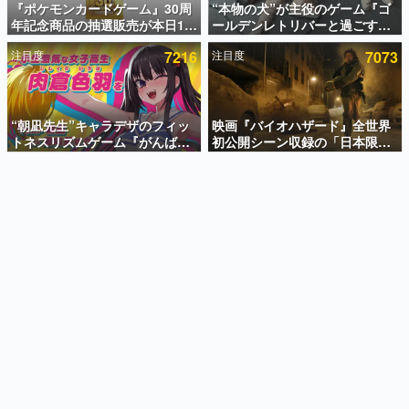
『ポケモンカードゲーム』30周
“本物の犬”が主役のゲーム『ゴ
年記念商品の抽選販売が本日12
ールデンレトリバーと過ごす
インタビュー
時より開始。拡張パック「30th
日々』が最高すぎる。開発者の
注目度
7216
注目度
7073
CELEBRATION」のボックス
愛犬「ピチュー」と一緒にのん
連載・特集一覧
に、「プレミアムデッキセット
びりとした毎日を過ごそう
エーフィ・ブラッキー」
殿堂入り記事
「FUTURISTIC BOX」の計3商
SNS拡散数が数千以上！ ページビュー数万以上！ などな
品
“朝凪先生”キャラデザのフィッ
映画『バイオハザード』全世界
ど。多くの人々に読まれた、電ファミ渾身の“殿堂入り”記
トネスリズムゲーム『がんば
初公開シーン収録の「日本限
事をまとめました。
れ！チアリズム』Steamストア
定」予告映像が解禁。バイオの
ページが公開。キャラクターの
日（8月10日）にあわせて、
ゲームの企画書
CVは陽向葵ゅかさん
「ラクーンシティ総合病院」へ
名作ゲームクリエイターの方々に製作時のエピソードをお
聞きし、ヒットする企画（ゲーム）とは何か？を探ってい
行く配達人の姿が披露
きます。
赫本
この物語を解いてはいけない。『赫本』は、〈試験問題〉
の形をした短編ホラー小説集です。
新世代に訊く
これからのデジタルゲーム市場を担う若きクリエイター達
の姿を追い、彼らのルーツと情熱を探っていきます。
ゲーム世代の作家たち
ゲームに多大な影響を受けた作家さんに取材し、ゲームが