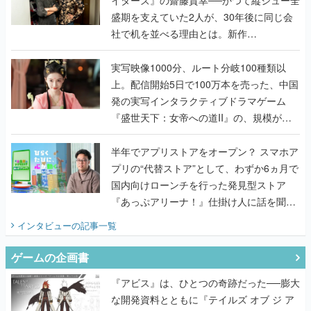
イターズ』の齋藤貴幸──かつて縦シュー全
盛期を支えていた2人が、30年後に同じ会
社で机を並べる理由とは。新作
『TATSUJIN EXTREME』で初タッグを組
んだレジェンド2人に訊く開発秘話
実写映像1000分、ルート分岐100種類以
上。配信開始5日で100万本を売った、中国
発の実写インタラクティブドラマゲーム
『盛世天下：女帝への道II』の、規模が違
うこだわりをプロデューサーに聞いた
半年でアプリストアをオープン？ スマホア
プリの“代替ストア”として、わずか6ヵ月で
国内向けローンチを行った発見型ストア
『あっぷアリーナ！』仕掛け人に話を聞い
てみた
インタビュー
の記事一覧
ゲームの企画書
『アビス』は、ひとつの奇跡だった──膨大
な開発資料とともに『テイルズ オブ ジ ア