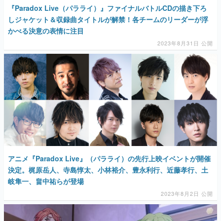
『Paradox Live（パラライ）』ファイナルバトルCDの描き下ろ
しジャケット＆収録曲タイトルが解禁！各チームのリーダーが浮
かべる決意の表情に注目
2023年8月31日 公開
アニメ『Paradox Live』（パラライ）の先行上映イベントが開催
決定。梶原岳人、寺島惇太、小林裕介、豊永利行、近藤孝行、土
岐隼一、畠中祐らが登場
2023年8月2日 公開