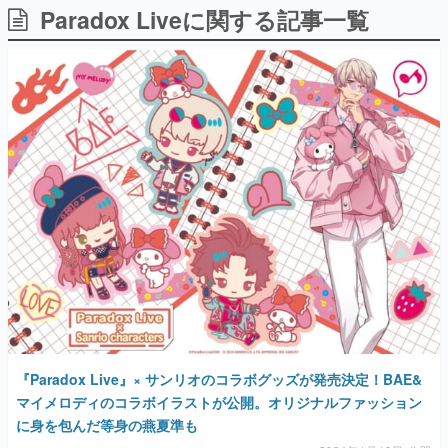
Paradox Liveに関する記事一覧
日本のコンテンツ産業やカルチャーに与えた影響を探る企
画です。
日本モバイルゲーム産業史
日本のモバイルゲーム史における主要なトピック・タイト
ルを網羅するほか、開発者へのインタビューや識者による
解説を掲載。約20年の歴史が一望できる決定版！
若ゲのいたり〜ゲームクリエイターの青春〜
『うつヌケ』『ペンと箸』等で知られるマンガ家・田中圭
一先生によるゲーム業界レポートマンガです。
なんでゲームは面白い？
ゲーム開発者・hamatsu氏がゲームの魅力を画面や操作の
具体的な形から解き明かしていく、硬派で骨太な評論連載
です。
ゲームが変えた日本語
「経験値」「裏技」「ラスボス」… ゲームにまつわる言葉
の起源や用法の変遷を、コンピューター文化史研究家・タ
イニーP氏が徹底調査。
『Paradox Live』× サンリオのコラボグッズが発売決定！BAE&
カテゴリ
マイメロディのコラボイラストが公開。オリジナルファッション
に身を包んだ等身の燕夏準も
特集記事