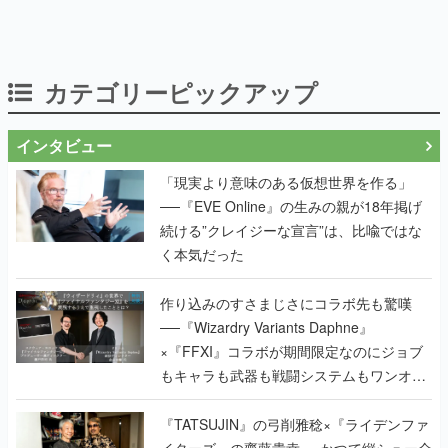
カテゴリーピックアップ
インタビュー
「現実より意味のある仮想世界を作る」
──『EVE Online』の生みの親が18年掲げ
続ける”クレイジーな宣言”は、比喩ではな
く本気だった
作り込みのすさまじさにコラボ先も驚嘆
──『Wizardry Variants Daphne』
×『FFXI』コラボが期間限定なのにジョブ
もキャラも武器も戦闘システムもワンオフ
で作り込まれた理由を両ディレクターに聞
く
『TATSUJIN』の弓削雅稔×『ライデンファ