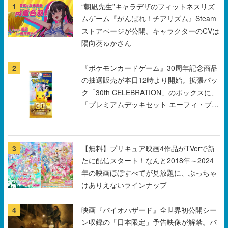
1
“朝凪先生”キャラデザのフィットネスリズ
ムゲーム『がんばれ！チアリズム』Steam
ストアページが公開。キャラクターのCVは
陽向葵ゅかさん
2
『ポケモンカードゲーム』30周年記念商品
の抽選販売が本日12時より開始。拡張パッ
ク「30th CELEBRATION」のボックスに、
「プレミアムデッキセット エーフィ・ブラ
ッキー」「FUTURISTIC BOX」の計3商品
3
【無料】プリキュア映画4作品がTVerで新
たに配信スタート！なんと2018年～2024
年の映画ほぼすべてが見放題に、ぶっちゃ
けありえないラインナップ
4
映画『バイオハザード』全世界初公開シー
ン収録の「日本限定」予告映像が解禁。バ