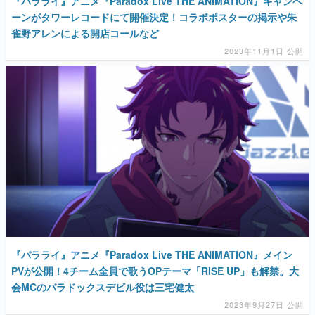
『パラライ』アニメ『Paradox Live THE ANIMATION』キャンペ
ーンがタワーレコードにて開催決定！コラボポスターの掲示や朱
雀野アレンによる開店コールなど
2023年11月1日 公開
『パラライ』アニメ『Paradox Live THE ANIMATION』メイン
PVが公開！4チーム全員で歌うOPテーマ「RISE UP」も解禁。大
会MCのパラドックスデビル役は三宅健太
2023年9月27日 公開