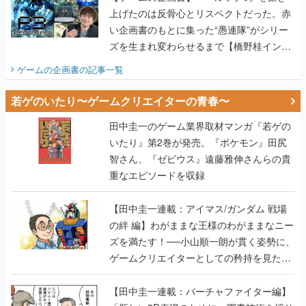
上げたのは反骨心とリスペクトだった。赤
い企画書のもとに集った“愚連隊”がシリー
ズを生まれ変わらせるまで【橋野桂インタ
ビュー】
ゲームの企画書
の記事一覧
若ゲのいたり〜ゲームクリエイターの青春〜
田中圭一のゲーム業界取材マンガ『若ゲの
いたり』第2巻が発売。『ポケモン』田尻
智さん、『ゼビウス』遠藤雅伸さんらの貴
重なエピソードを収録
【田中圭一連載：アイマス/ガンダム 戦場
の絆 編】わがままな王様のわがままなニー
ズを満たす！──小山順一朗が貫く姿勢に、
ゲームクリエイターとしての矜持を見た
【若ゲのいたり最終回】
【田中圭一連載：バーチャファイター編】