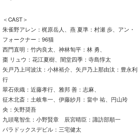
＜CAST＞
朱雀野アレン：梶原岳人、燕 夏準：村瀬 歩、アン・
フォークナー：96猫
西門直明：竹内良太、神林匋平：林 勇、
棗 リュウ：花江夏樹、闇堂四季：寺島惇太
矢戸乃上珂波汰：小林裕介、矢戸乃上那由汰：豊永利
行
翠石依織：近藤孝行、雅邦 善：志麻、
征木北斎：土岐隼一、伊藤紗月：畠中 祐、円山玲
央：矢野奨吾
九頭竜智生：小野賢章 辰宮晴臣：諏訪部順一
パラドックスデビル：三宅健太