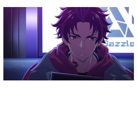
日本のコンテンツ産業やカルチャーに与えた影響を探る企
画です。
日本モバイルゲーム産業史
日本のモバイルゲーム史における主要なトピック・タイト
ルを網羅するほか、開発者へのインタビューや識者による
解説を掲載。約20年の歴史が一望できる決定版！
若ゲのいたり〜ゲームクリエイターの青春〜
『うつヌケ』『ペンと箸』等で知られるマンガ家・田中圭
一先生によるゲーム業界レポートマンガです。
なんでゲームは面白い？
ゲーム開発者・hamatsu氏がゲームの魅力を画面や操作の
具体的な形から解き明かしていく、硬派で骨太な評論連載
です。
ゲームが変えた日本語
「経験値」「裏技」「ラスボス」… ゲームにまつわる言葉
の起源や用法の変遷を、コンピューター文化史研究家・タ
イニーP氏が徹底調査。
カテゴリ
特集記事