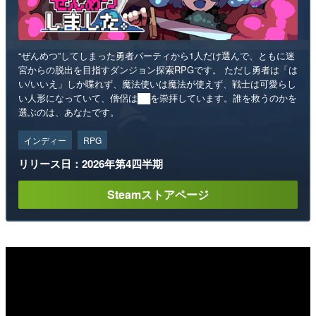
“ぜんめつ”してしまった勇者パーティから1人だけ選んで、ともに迷
宮からの脱出を目指すダンジョン探索RPGです。 ただし勇者は「は
い/いいえ」しか喋れず、魔法使いは魔法が使えず、戦士は可愛らし
い人形になっていて、僧侶は██を崇拝しています。誰を救うのかを
選ぶのは、あなたです。
インディー
RPG
リリース日：2026年第4四半期
Steamストアページ