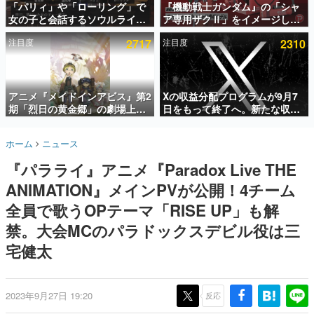
「パリィ」や「ローリング」で
『機動戦士ガンダム』の「シャ
女の子と会話するソウルライク
ア専用ザクⅡ」をイメージした
インタビュー
恋愛ゲーム『小早川さんはソウ
散水ホースリールが予約開始。
注目度
2717
注目度
2310
ルライク』無料公開。返事に失
本体にはシャアのパーソナルマ
連載・特集一覧
敗すると「YOU DIED」
ークやジオン公国軍のエンブレ
ム、型式番号などを配置
殿堂入り記事
SNS拡散数が数千以上！ ページビュー数万以上！ などな
アニメ『メイドインアビス』第2
Xの収益分配プログラムが9月7
ど。多くの人々に読まれた、電ファミ渾身の“殿堂入り”記
期「烈日の黄金郷」の劇場上映
日をもって終了へ。新たな収益
事をまとめました。
が決定！レグ役・伊瀬茉莉也さ
化制度「Original Content
んらが登壇する舞台挨拶も実施
Rewards Program」を発表
ゲームの企画書
ホーム
ニュース
名作ゲームクリエイターの方々に製作時のエピソードをお
聞きし、ヒットする企画（ゲーム）とは何か？を探ってい
『パラライ』アニメ『Paradox Live THE
きます。
ANIMATION』メインPVが公開！4チーム
赫本
この物語を解いてはいけない。『赫本』は、〈試験問題〉
全員で歌うOPテーマ「RISE UP」も解
の形をした短編ホラー小説集です。
禁。大会MCのパラドックスデビル役は三
宅健太
新世代に訊く
これからのデジタルゲーム市場を担う若きクリエイター達
の姿を追い、彼らのルーツと情熱を探っていきます。
2023年9月27日 19:20
反応
ゲーム世代の作家たち
ゲームに多大な影響を受けた作家さんに取材し、ゲームが