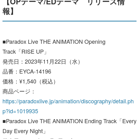
【OPテーマ/EDテーマ リリース情
報】
■Paradox Live THE ANIMATION Opening
Track「RISE UP」
発売日：2023年11月22日（水）
品番：EYCA-14196
価格：¥1,540（税込）
商品ページ：
https://paradoxlive.jp/animation/discography/detail.ph
p?id=1019935
■Paradox Live THE ANIMATION Ending Track「Every
Day Every Night」