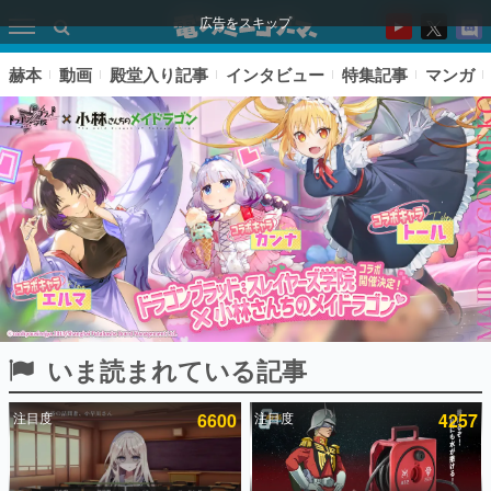
広告をスキップ
赫本
動画
殿堂入り記事
インタビュー
特集記事
マンガ
いま読まれている記事
ピックアップ
注目度
6600
注目度
4257
電ファミのいま読まれている記事ランキング
アプリセール情報