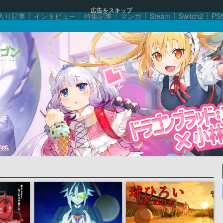
広告をスキップ
入り記事
インタビュー
特集記事
マンガ
Steam
Switch2
PS