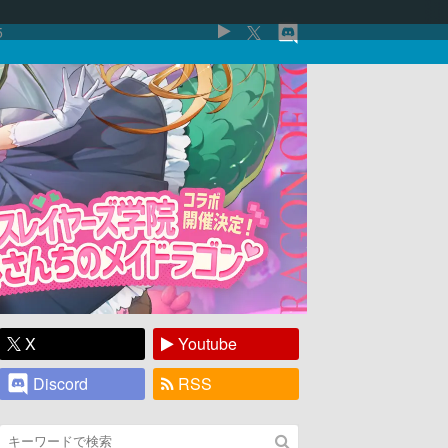
5
X
Youtube
Discord
RSS