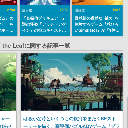
2794
2596
1507
注目度
注目度
ダム』の
『名探偵プリキュア！』
野球部の過酷な“補欠”を
クⅡ」を
謎の怪盗「デッチ・アゲ
体験するゲーム『球ひろ
水ホース
イン」の担当キャストは
いSimulator』が「1件」
始。本体
天﨑滉平さんと判明。
のウィッシュリストをも
ーソナル
『Re:ゼロから始める異
とにチェコ語に対応し
ren of the Leafに関する記事一覧
公国軍の
世界生活』オットー役、
SNSで話題に。『キング
式番号な
『ヒプノシスマイク』山
ダム・カム』開発元やチ
田三郎役など
ェコのプロ野球選手から
称賛の声
はるかな時といくつもの銀河をまたぐSFスト
チャー
ーリーを描く、高評価パズルADVゲーム『プラ
体験版が