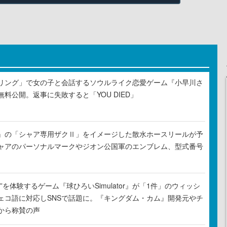
リング」で女の子と会話するソウルライク恋愛ゲーム『小早川さ
料公開。返事に失敗すると「YOU DIED」
』の「シャア専用ザクⅡ」をイメージした散水ホースリールが予
ャアのパーソナルマークやジオン公国軍のエンブレム、型式番号
”を体験するゲーム『球ひろいSimulator』が「1件」のウィッシ
ェコ語に対応しSNSで話題に。『キングダム・カム』開発元やチ
から称賛の声