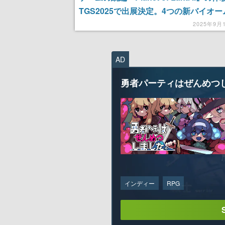
TGS2025で出展決定。4つの新バイオ
富な新機能、メカニクスなどを体験でき
2025年9月
AD
勇者パーティはぜんめつ
インディー
RPG