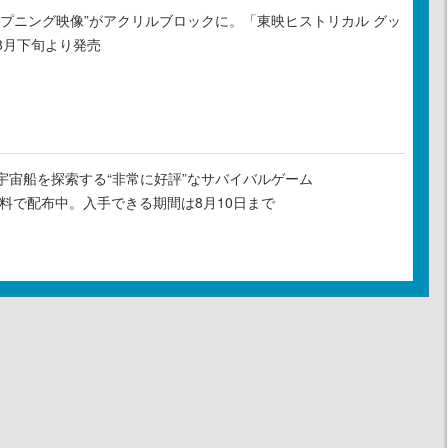
ープニング映像”がアクリルブロックに。「東映ヒストリカル グッ
8月下旬より発売
宇宙船を探索する“非常に好評”なサバイバルゲーム
』が無料で配布中。入手できる期間は8月10日まで