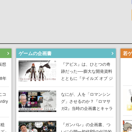
ゲームの企画書
仮想
『アビス』は、ひとつの奇
跡だった──膨大な開発資料
18年
とともに『テイルズ オブ ジ
な宣
アビス』開発陣に聞く、
気だ
「生まれた意味を知る
にコ
なにが、人を「ロマンシン
RPG」が生まれた理由【ゲ
dry
グ」させるのか？『ロマサ
ームの企画書】
ガ2』当時の企画書とキャラ
間限
設定画から迫る、河津秋敏
ラも
がRPGに生み出した「ロマ
雅稔
『ガンパレ』の企画書、つ
ワン
ン」の正体とは【ゲームの
ーズ』
いに公開━初代PSの伝説的