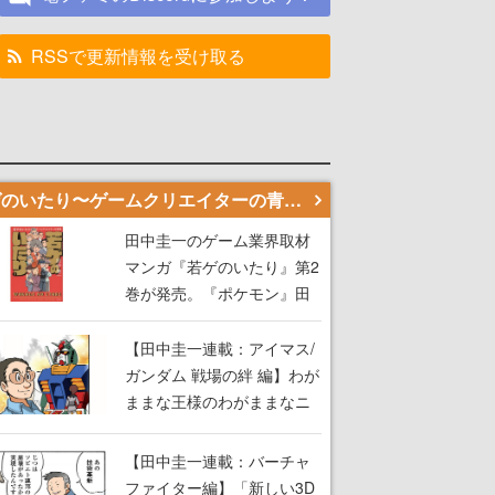
RSSで更新情報を受け取る
若ゲのいたり〜ゲームクリエイターの青春〜
田中圭一のゲーム業界取材
マンガ『若ゲのいたり』第2
巻が発売。『ポケモン』田
尻智さん、『ゼビウス』遠
藤雅伸さんらの貴重なエピ
【田中圭一連載：アイマス/
ソードを収録
ガンダム 戦場の絆 編】わが
ままな王様のわがままなニ
ーズを満たす！──小山順一
朗が貫く姿勢に、ゲームク
【田中圭一連載：バーチャ
リエイターとしての矜持を
ファイター編】「新しい3D