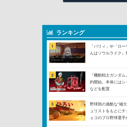
ランキング
1
「パリィ」や「ロー
んはソウルライク』無
2
『機動戦士ガンダム
約開始。本体にはシ
などを配置
3
野球部の過酷な“補欠
ュリストをもとにチ
ェコのプロ野球選手