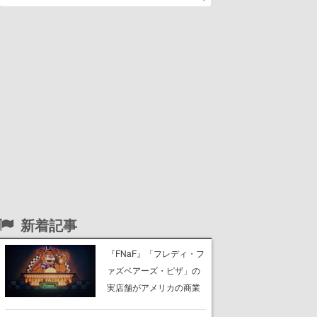
新着記事
『FNaF』「フレディ・フ
ァズベアーズ・ピザ」の
実店舗がアメリカの商業
施設「American Dream」