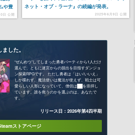
ネット・オブ・ラーナ』の続編が発表。
ームや豊
『Planet of Lana II』として2026年内にリリー
る
2025年6月9日 公開
10日 公開
ス予定
しました。
“ぜんめつ”してしまった勇者パーティから1人だけ
選んで、ともに迷宮からの脱出を目指すダンジョ
ン探索RPGです。 ただし勇者は「はい/いいえ」
しか喋れず、魔法使いは魔法が使えず、戦士は可
愛らしい人形になっていて、僧侶は██を崇拝し
ています。誰を救うのかを選ぶのは、あなたで
す。
リリース日：2026年第4四半期
Steamストアページ