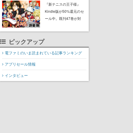
に2027年オープン！
『新テニスの王子様』
ScottGamesとの共同開
Kindle版が50%還元のセ
発、食事だけでなくステ
ール中。既刊47巻が対
ージショーや没入型のホ
象、最終巻の発売前にお
ラー体験も楽しめる
得にまとめ買いするチャ
ンス
ピックアップ
電ファミのいま読まれている記事ランキング
アプリセール情報
インタビュー