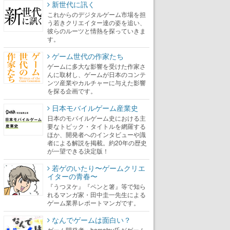
新世代に訊く
これからのデジタルゲーム市場を担
う若きクリエイター達の姿を追い、
彼らのルーツと情熱を探っていきま
す。
ゲーム世代の作家たち
ゲームに多大な影響を受けた作家さ
んに取材し、ゲームが日本のコンテ
ンツ産業やカルチャーに与えた影響
を探る企画です。
日本モバイルゲーム産業史
日本のモバイルゲーム史における主
要なトピック・タイトルを網羅する
ほか、開発者へのインタビューや識
者による解説を掲載。約20年の歴史
が一望できる決定版！
若ゲのいたり〜ゲームクリエ
イターの青春〜
『うつヌケ』『ペンと箸』等で知ら
れるマンガ家・田中圭一先生による
ゲーム業界レポートマンガです。
なんでゲームは面白い？
ゲーム開発者・hamatsu氏がゲーム