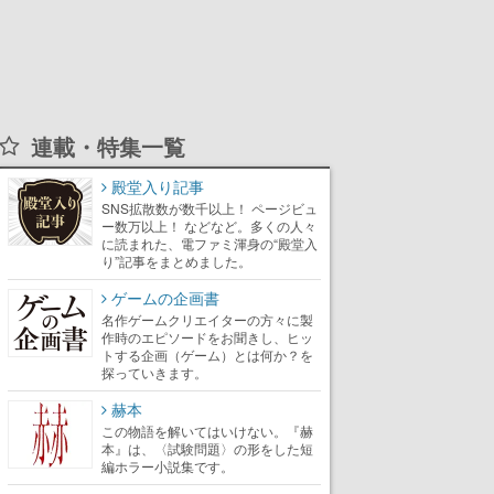
連載・特集一覧
殿堂入り記事
SNS拡散数が数千以上！ ページビュ
ー数万以上！ などなど。多くの人々
に読まれた、電ファミ渾身の“殿堂入
り”記事をまとめました。
ゲームの企画書
名作ゲームクリエイターの方々に製
作時のエピソードをお聞きし、ヒッ
トする企画（ゲーム）とは何か？を
探っていきます。
赫本
この物語を解いてはいけない。『赫
本』は、〈試験問題〉の形をした短
編ホラー小説集です。