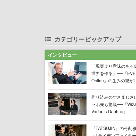
カテゴリーピックアップ
インタビュー
「現実より意味のある
世界を作る」──『EVE
Online』の生みの親が
掲げ続ける”クレイジー
言”は、比喩ではなく本
作り込みのすさまじさ
った
ラボ先も驚嘆──『Wizar
Variants Daphne』
×『FFXI』コラボが期
定なのにジョブもキャ
『TATSUJIN』の弓削
武器も戦闘システムも
×『ライデンファイタ