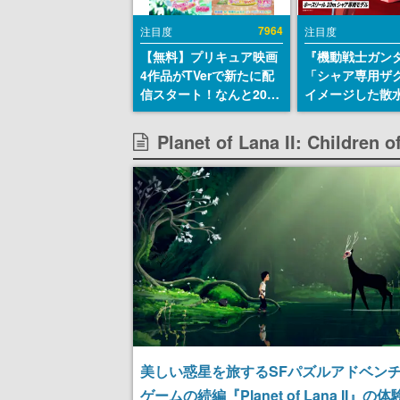
7964
注目度
注目度
【無料】プリキュア映画
『機動戦士ガン
4作品がTVerで新たに配
「シャア専用ザ
信スタート！なんと2018
イメージした散
年～2024年の映画ほぼす
リールが予約開
べてが見放題に、ぶっち
にはシャアのパ
Planet of Lana II: Child
ゃけありえないラインナ
マークやジオン
ップ
エンブレム、型
どを配置
美しい惑星を旅するSFパズルアドベン
ゲームの続編『Planet of Lana II』の