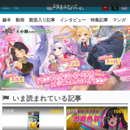
広告をスキップ
赫本
動画
殿堂入り記事
インタビュー
特集記事
マンガ
いま読まれている記事
ピックアップ
注目度
22484
注目度
10670
電ファミのいま読まれている記事ランキング
アプリセール情報