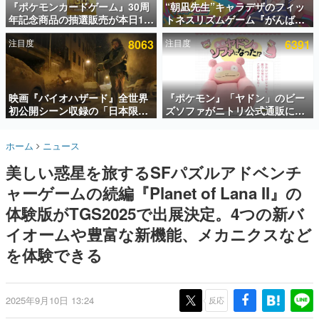
『ポケモンカードゲーム』30周
“朝凪先生”キャラデザのフィッ
年記念商品の抽選販売が本日12
トネスリズムゲーム『がんば
インタビュー
時より開始。拡張パック「30th
れ！チアリズム』Steamストア
注目度
8063
注目度
6391
CELEBRATION」のボックス
ページが公開。キャラクターの
連載・特集一覧
に、「プレミアムデッキセット
CVは陽向葵ゅかさん
エーフィ・ブラッキー」
殿堂入り記事
「FUTURISTIC BOX」の計3商
SNS拡散数が数千以上！ ページビュー数万以上！ などな
品
映画『バイオハザード』全世界
『ポケモン』「ヤドン」のビー
ど。多くの人々に読まれた、電ファミ渾身の“殿堂入り”記
初公開シーン収録の「日本限
ズソファがニトリ公式通販にて
事をまとめました。
定」予告映像が解禁。バイオの
販売中。かわいらしい顔や立体
日（8月10日）にあわせて、
感のある耳、ソファの後ろにつ
ゲームの企画書
ホーム
ニュース
「ラクーンシティ総合病院」へ
いたしっぽなどで「ヤドン」の
名作ゲームクリエイターの方々に製作時のエピソードをお
聞きし、ヒットする企画（ゲーム）とは何か？を探ってい
行く配達人の姿が披露
かわいさを表現
美しい惑星を旅するSFパズルアドベンチ
きます。
ャーゲームの続編『Planet of Lana II』の
赫本
この物語を解いてはいけない。『赫本』は、〈試験問題〉
体験版がTGS2025で出展決定。4つの新バ
の形をした短編ホラー小説集です。
イオームや豊富な新機能、メカニクスなど
を体験できる
新世代に訊く
これからのデジタルゲーム市場を担う若きクリエイター達
の姿を追い、彼らのルーツと情熱を探っていきます。
2025年9月10日 13:24
反応
ゲーム世代の作家たち
ゲームに多大な影響を受けた作家さんに取材し、ゲームが