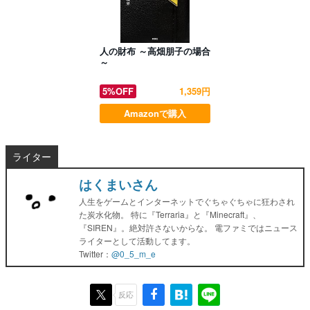
人の財布 ～高畑朋子の場合
～
5%OFF
1,359円
Amazonで購入
ライター
はくまいさん
人生をゲームとインターネットでぐちゃぐちゃに狂わされ
た炭水化物。 特に『Terraria』と『Minecraft』、
『SIREN』。絶対許さないからな。 電ファミではニュース
ライターとして活動してます。
Twitter：
@0_5_m_e
反応