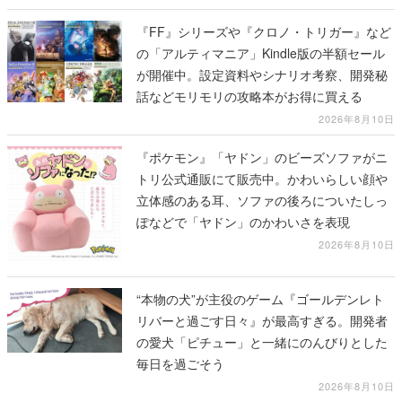
る」
『FF』シリーズや『クロノ・トリガー』など
の「アルティマニア」Kindle版の半額セール
が開催中。設定資料やシナリオ考察、開発秘
話などモリモリの攻略本がお得に買える
2026年8月10日
『ポケモン』「ヤドン」のビーズソファがニ
トリ公式通販にて販売中。かわいらしい顔や
立体感のある耳、ソファの後ろについたしっ
ぽなどで「ヤドン」のかわいさを表現
2026年8月10日
“本物の犬”が主役のゲーム『ゴールデンレト
リバーと過ごす日々』が最高すぎる。開発者
の愛犬「ピチュー」と一緒にのんびりとした
毎日を過ごそう
2026年8月10日