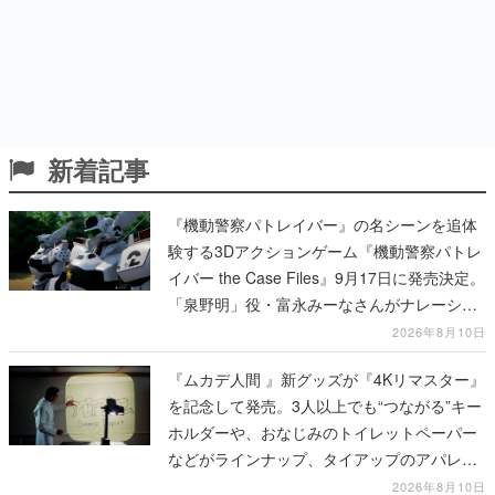
新着記事
『機動警察パトレイバー』の名シーンを追体
験する3Dアクションゲーム『機動警察パトレ
イバー the Case Files』9月17日に発売決定。
「泉野明」役・富永みーなさんがナレーショ
ンを務めるWEBCM第2弾が公開
2026年8月10日
『ムカデ人間 』新グッズが『4Kリマスター』
を記念して発売。3人以上でも“つながる”キー
ホルダーや、おなじみのトイレットペーパー
などがラインナップ、タイアップのアパレル
グッズも公開され映画と現実世界が「つなが
2026年8月10日