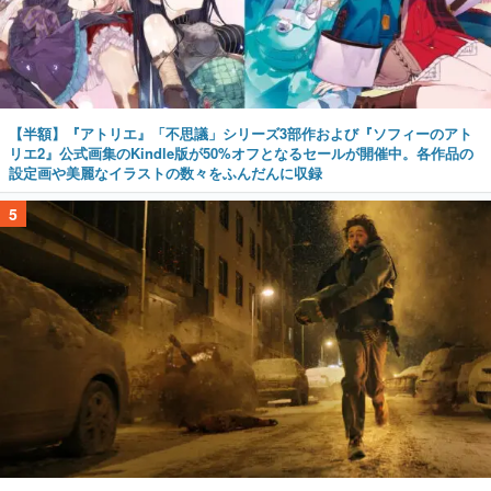
【半額】『アトリエ』「不思議」シリーズ3部作および『ソフィーのアト
リエ2』公式画集のKindle版が50%オフとなるセールが開催中。各作品の
設定画や美麗なイラストの数々をふんだんに収録
5