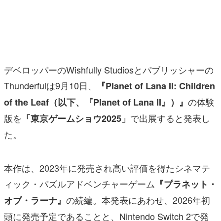
マンガ
女性向け
アプリレビュー
デベロッパーのWishfully Studiosとパブリッシャーの
その他
Thunderfulは9月10日、
『Planet of Lana II: Children
の体験
of the Leaf（以下、『Planet of Lana II』）』
電ファミニコゲーマーとは？
版を
で出展すると発表し
「東京ゲームショウ2025」
運営：株式会社マレ
た。
本作は、2023年に発売され高い評価を得たシネマテ
ィック・パズルアドベンチャーゲーム
『プラネット・
の続編。本発表にあわせ、2026年初
オブ・ラーナ』
頭に発売予定であることと、Nintendo Switch 2で発