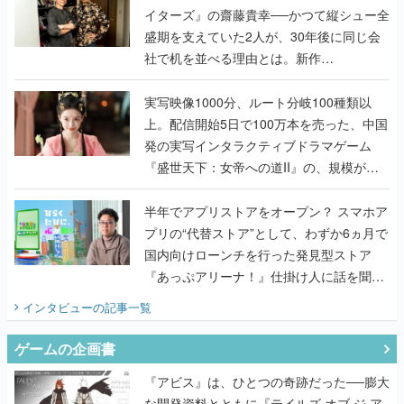
イターズ』の齋藤貴幸──かつて縦シュー全
盛期を支えていた2人が、30年後に同じ会
社で机を並べる理由とは。新作
『TATSUJIN EXTREME』で初タッグを組
んだレジェンド2人に訊く開発秘話
実写映像1000分、ルート分岐100種類以
上。配信開始5日で100万本を売った、中国
発の実写インタラクティブドラマゲーム
『盛世天下：女帝への道II』の、規模が違
うこだわりをプロデューサーに聞いた
半年でアプリストアをオープン？ スマホア
プリの“代替ストア”として、わずか6ヵ月で
国内向けローンチを行った発見型ストア
『あっぷアリーナ！』仕掛け人に話を聞い
てみた
インタビュー
の記事一覧
ゲームの企画書
『アビス』は、ひとつの奇跡だった──膨大
な開発資料とともに『テイルズ オブ ジ ア