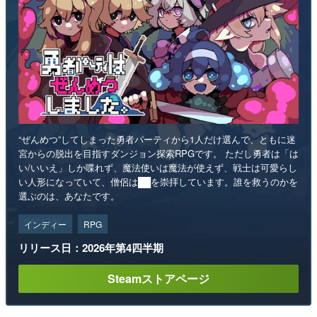
“ぜんめつ”してしまった勇者パーティから1人だけ選んで、ともに迷
宮からの脱出を目指すダンジョン探索RPGです。 ただし勇者は「は
い/いいえ」しか喋れず、魔法使いは魔法が使えず、戦士は可愛らし
い人形になっていて、僧侶は██を崇拝しています。誰を救うのかを
選ぶのは、あなたです。
インディー
RPG
リリース日：2026年第4四半期
Steamストアページ