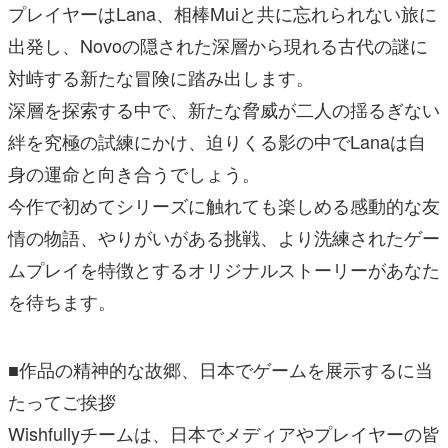
プレイヤーはLana、相棒Muiと共に忘れられない旅に
出発し、Novoの隠された深層から現れる古代の謎に
対峙する新たな冒険に踏み出します。
深層を探索する中で、新たな脅威が二人の揺るぎない
絆を究極の試練にかけ、迫りくる影の中でLanaは自
身の運命と向き合うでしょう。
今作で初めてシリーズに触れても楽しめる感動的な友
情の物語、やりがいがある挑戦、より洗練されたゲー
ムプレイを特徴とするオリジナルストーリーがあなた
を待ちます。
■作品の精神的な故郷、日本でゲームを展示するに当
たってご挨拶
Wishfullyチームは、日本でメディアやプレイヤーの皆