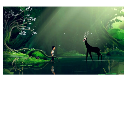
日本のコンテンツ産業やカルチャーに与えた影響を探る企
画です。
日本モバイルゲーム産業史
日本のモバイルゲーム史における主要なトピック・タイト
ルを網羅するほか、開発者へのインタビューや識者による
解説を掲載。約20年の歴史が一望できる決定版！
若ゲのいたり〜ゲームクリエイターの青春〜
『うつヌケ』『ペンと箸』等で知られるマンガ家・田中圭
一先生によるゲーム業界レポートマンガです。
なんでゲームは面白い？
ゲーム開発者・hamatsu氏がゲームの魅力を画面や操作の
具体的な形から解き明かしていく、硬派で骨太な評論連載
です。
ゲームが変えた日本語
「経験値」「裏技」「ラスボス」… ゲームにまつわる言葉
の起源や用法の変遷を、コンピューター文化史研究家・タ
イニーP氏が徹底調査。
カテゴリ
特集記事