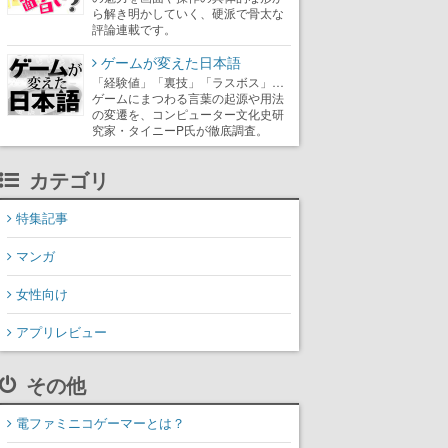
ら解き明かしていく、硬派で骨太な
評論連載です。
ゲームが変えた日本語
「経験値」「裏技」「ラスボス」…
ゲームにまつわる言葉の起源や用法
の変遷を、コンピューター文化史研
究家・タイニーP氏が徹底調査。
カテゴリ
特集記事
マンガ
女性向け
アプリレビュー
その他
電ファミニコゲーマーとは？