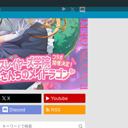
5
X
Youtube
Discord
RSS