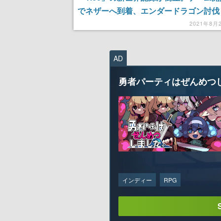
でネザーへ到着、エンダードラゴン討伐
分を切る
2021年8月
AD
勇者パーティはぜんめつ
インディー
RPG