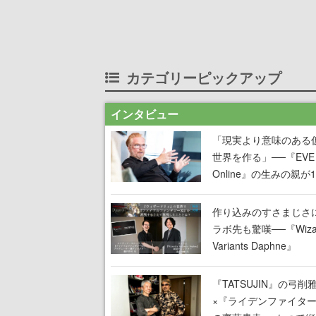
カテゴリーピックアップ
インタビュー
「現実より意味のある
世界を作る」──『EVE
Online』の生みの親が
掲げ続ける”クレイジー
言”は、比喩ではなく本
作り込みのすさまじさ
った
ラボ先も驚嘆──『Wizar
Variants Daphne』
×『FFXI』コラボが期
定なのにジョブもキャ
『TATSUJIN』の弓削
武器も戦闘システムも
×『ライデンファイタ
オフで作り込まれた理