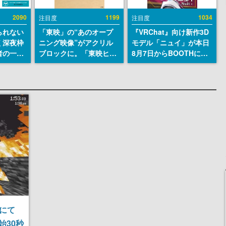
2090
1199
1034
注目度
注目度
られない
「東映」の“あのオープ
『VRChat』向け新作3D
く深夜枠
ニング映像”がアクリル
モデル「ニュイ」が本日
者の一部
ブロックに。「東映ヒス
8月7日からBOOTHにて
違法薬物
トリカル グッズコレクシ
発売。瞳に光る星や感情
描写も含
ョン」が8月下旬より発
豊かな表情が、小悪魔か
論を交わ
売
わいい
にて
始30秒