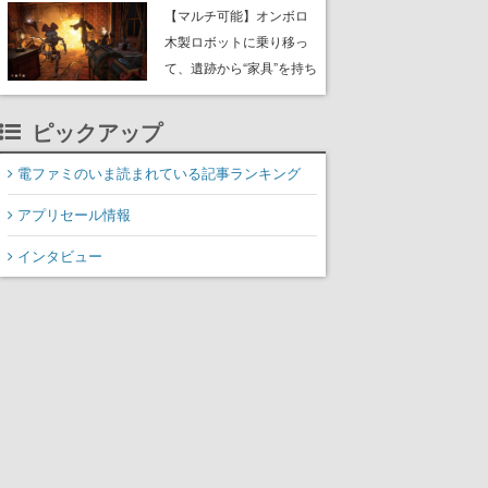
や大きな貝も
【マルチ可能】オンボロ
木製ロボットに乗り移っ
て、遺跡から“家具”を持ち
帰るホラーアクションゲ
ーム『GRAIN ROT』が本
ピックアップ
日8月8日Steamにて発
売。迫る“腐敗”から逃げ延
電ファミのいま読まれている記事ランキング
び、持ち帰った家具で基
アプリセール情報
地を再建
インタビュー