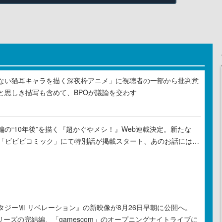
ない猫耳キャラを描く深夜枠アニメ」に視聴者の一部から批判意
と思しき描写も含めて、BPOが議論を交わす
の“10年後”を描く『超かぐやメシ！』Web連載決定。新たな
ル「ビビビコミック」にて特別話が掲載スタート、あのお話には…
タジーⅦ リベレーション』の新映像が8月26日早朝に公開へ。
リーズの完結編、「gamescom」のオープニングナイトライブに