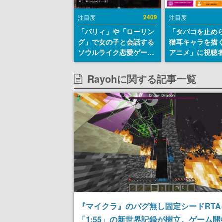
2409
注目度
注目度
「パリィ」や「ローリン
「タバコを止め
グ」で女の子と会話する
猫耳キャラを描
ソウルライク恋愛ゲーム
アニメ」に視聴
『小早川さんはソウルラ
から批判意見。
イク』無料公開。返事に
の使用と思しき
Rayohに関する記事一覧
失敗すると「YOU
めて、BPOが議
DIED」
す
『マイクラ』のバグ無し固定シードRTA
「1:55」の新世界記録が樹立。ゲーム開