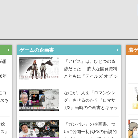
ゲームの企画書
仮想
『アビス』は、ひとつの奇
跡だった──膨大な開発資料
18年
とともに『テイルズ オブ ジ
な宣
アビス』開発陣に聞く、
気だ
「生まれた意味を知る
にコ
なにが、人を「ロマンシン
RPG」が生まれた理由【ゲ
dry
グ」させるのか？『ロマサ
ームの企画書】
ガ2』当時の企画書とキャラ
間限
設定画から迫る、河津秋敏
ラも
がRPGに生み出した「ロマ
雅稔
『ガンパレ』の企画書、つ
ワン
ン」の正体とは【ゲームの
ーズ』
いに公開━初代PSの伝説的
由を
企画書】