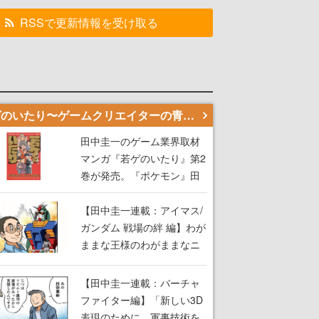
RSSで更新情報を受け取る
若ゲのいたり〜ゲームクリエイターの青春〜
田中圭一のゲーム業界取材
マンガ『若ゲのいたり』第2
巻が発売。『ポケモン』田
尻智さん、『ゼビウス』遠
藤雅伸さんらの貴重なエピ
【田中圭一連載：アイマス/
ソードを収録
ガンダム 戦場の絆 編】わが
ままな王様のわがままなニ
ーズを満たす！──小山順一
朗が貫く姿勢に、ゲームク
【田中圭一連載：バーチャ
リエイターとしての矜持を
ファイター編】「新しい3D
見た【若ゲのいたり最終
表現のために、軍事技術を