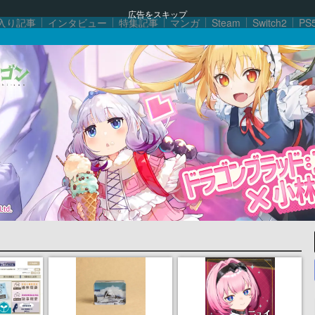
広告をスキップ
入り記事
インタビュー
特集記事
マンガ
Steam
Switch2
PS