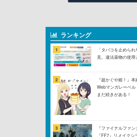
ランキング
1
「タバコを止められ
見。違法薬物の使用
2
『超かぐや姫！』本編
Webマンガレーベ
まだ続きがある！
3
『ファイナルファン
『FF7』リメイクシ