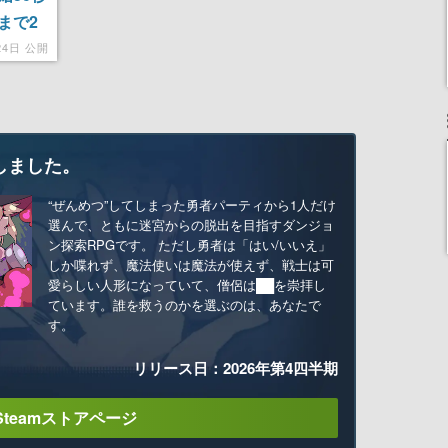
まで2
24日 公開
しました。
“ぜんめつ”してしまった勇者パーティから1人だけ
選んで、ともに迷宮からの脱出を目指すダンジョ
ン探索RPGです。 ただし勇者は「はい/いいえ」
しか喋れず、魔法使いは魔法が使えず、戦士は可
愛らしい人形になっていて、僧侶は██を崇拝し
ています。誰を救うのかを選ぶのは、あなたで
す。
リリース日：2026年第4四半期
Steamストアページ