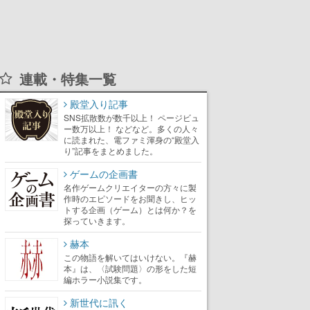
連載・特集一覧
殿堂入り記事
SNS拡散数が数千以上！ ページビュ
ー数万以上！ などなど。多くの人々
に読まれた、電ファミ渾身の“殿堂入
り”記事をまとめました。
ゲームの企画書
名作ゲームクリエイターの方々に製
作時のエピソードをお聞きし、ヒッ
トする企画（ゲーム）とは何か？を
探っていきます。
赫本
この物語を解いてはいけない。『赫
本』は、〈試験問題〉の形をした短
編ホラー小説集です。
新世代に訊く