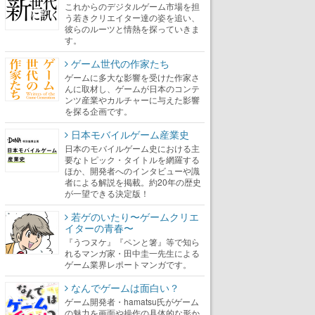
これからのデジタルゲーム市場を担
う若きクリエイター達の姿を追い、
彼らのルーツと情熱を探っていきま
す。
ゲーム世代の作家たち
ゲームに多大な影響を受けた作家さ
んに取材し、ゲームが日本のコンテ
ンツ産業やカルチャーに与えた影響
を探る企画です。
日本モバイルゲーム産業史
日本のモバイルゲーム史における主
要なトピック・タイトルを網羅する
ほか、開発者へのインタビューや識
者による解説を掲載。約20年の歴史
が一望できる決定版！
若ゲのいたり〜ゲームクリエ
イターの青春〜
『うつヌケ』『ペンと箸』等で知ら
れるマンガ家・田中圭一先生による
ゲーム業界レポートマンガです。
なんでゲームは面白い？
ゲーム開発者・hamatsu氏がゲーム
の魅力を画面や操作の具体的な形か