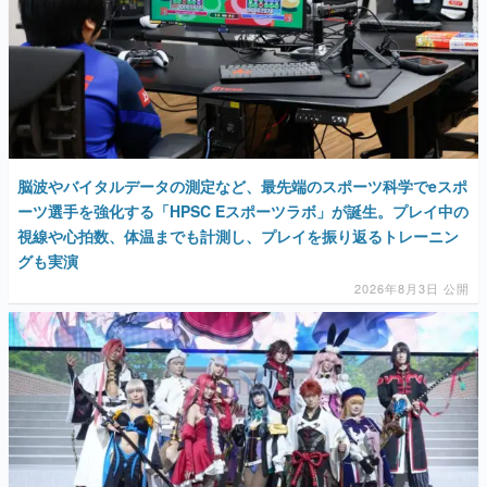
脳波やバイタルデータの測定など、最先端のスポーツ科学でeスポ
ーツ選手を強化する「HPSC Eスポーツラボ」が誕生。プレイ中の
視線や心拍数、体温までも計測し、プレイを振り返るトレーニン
グも実演
2026年8月3日 公開