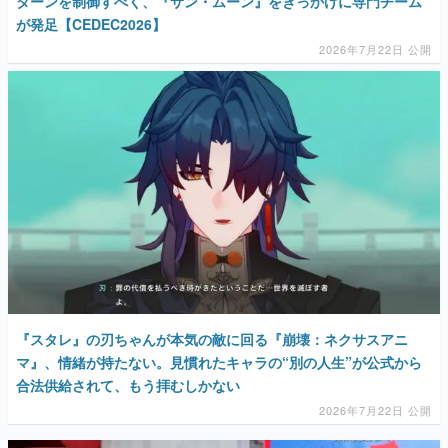
ターンを制御すべく、『サン・ムーン』をきっかけに専門チーム
が発足【CEDEC2026】
2026年7月22日 公開
『スタレ』の刃ちゃんが本気の敵に回る『崩壊：ネクサスアニ
マ』、情緒が持たない。見慣れたキャラの“別の人生”が公式から
合法供給されて、もう拝むしかない
2026年7月22日 公開