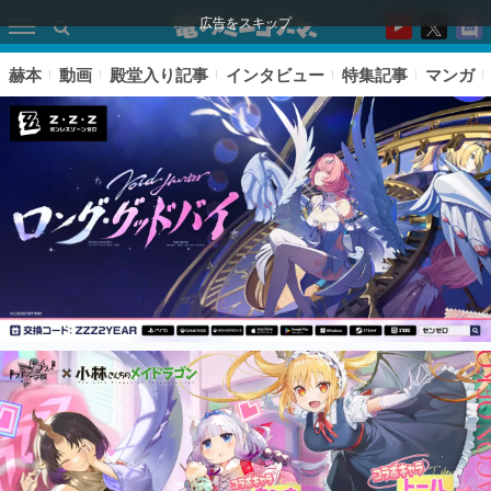
広告をスキップ
赫本
動画
殿堂入り記事
インタビュー
特集記事
マンガ
ピックアップ
電ファミのいま読まれている記事ランキング
アプリセール情報