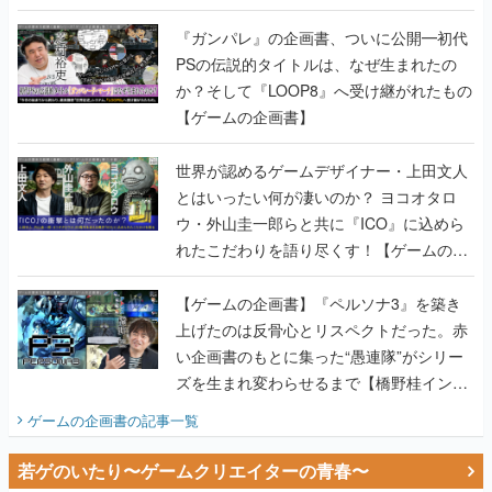
書】
『ガンパレ』の企画書、ついに公開━初代
PSの伝説的タイトルは、なぜ生まれたの
か？そして『LOOP8』へ受け継がれたもの
【ゲームの企画書】
世界が認めるゲームデザイナー・上田文人
とはいったい何が凄いのか？ ヨコオタロ
ウ・外山圭一郎らと共に『ICO』に込めら
れたこだわりを語り尽くす！【ゲームの企
画書】
【ゲームの企画書】『ペルソナ3』を築き
上げたのは反骨心とリスペクトだった。赤
い企画書のもとに集った“愚連隊”がシリー
ズを生まれ変わらせるまで【橋野桂インタ
ビュー】
ゲームの企画書
の記事一覧
若ゲのいたり〜ゲームクリエイターの青春〜