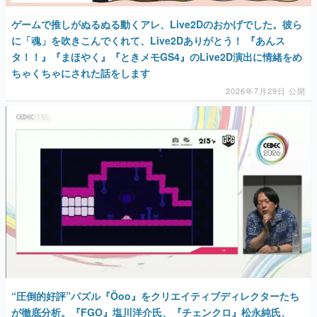
ゲームで推しがぬるぬる動くアレ、Live2Dのおかげでした。彼ら
に「魂」を吹きこんでくれて、Live2Dありがとう！ 『あんス
タ！！』『まほやく』『ときメモGS4』のLive2D演出に情緒をめ
ちゃくちゃにされた話をします
2026年7月29日 公開
“圧倒的好評”パズル『Öoo』をクリエイティブディレクターたち
が徹底分析。『FGO』塩川洋介氏、『チェンクロ』松永純氏、