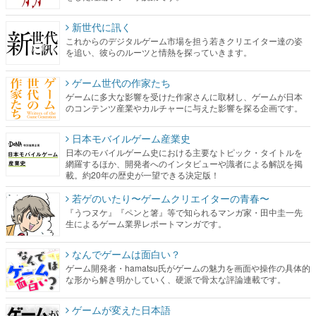
新世代に訊く
これからのデジタルゲーム市場を担う若きクリエイター達の姿
を追い、彼らのルーツと情熱を探っていきます。
ゲーム世代の作家たち
ゲームに多大な影響を受けた作家さんに取材し、ゲームが日本
のコンテンツ産業やカルチャーに与えた影響を探る企画です。
日本モバイルゲーム産業史
日本のモバイルゲーム史における主要なトピック・タイトルを
網羅するほか、開発者へのインタビューや識者による解説を掲
載。約20年の歴史が一望できる決定版！
若ゲのいたり〜ゲームクリエイターの青春〜
『うつヌケ』『ペンと箸』等で知られるマンガ家・田中圭一先
生によるゲーム業界レポートマンガです。
なんでゲームは面白い？
ゲーム開発者・hamatsu氏がゲームの魅力を画面や操作の具体的
な形から解き明かしていく、硬派で骨太な評論連載です。
ゲームが変えた日本語