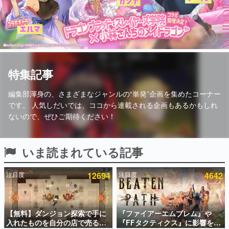
インタビュー
連載・特集一覧
殿堂入り記事
SNS拡散数が数千以上！ ページビュー数万以上！ などな
特集記事
ど。多くの人々に読まれた、電ファミ渾身の“殿堂入り”記
事をまとめました。
編集部渾身の、さまざまなジャンルの“単発”企画を集めたコーナー
ゲームの企画書
です。
人気しだいでは、ココから連載される企画もあるかもしれ
名作ゲームクリエイターの方々に製作時のエピソードをお
聞きし、ヒットする企画（ゲーム）とは何か？を探ってい
ないので、ぜひご期待ください！
きます。
赫本
この物語を解いてはいけない。『赫本』は、〈試験問題〉
いま読まれている記事
の形をした短編ホラー小説集です。
注目度
12694
注目度
4642
新世代に訊く
これからのデジタルゲーム市場を担う若きクリエイター達
の姿を追い、彼らのルーツと情熱を探っていきます。
【無料】ダンジョン探索で手に
『ファイアーエムブレム』や
ゲーム世代の作家たち
入れたものを自分の店で売るゲ
『FFタクティクス』に影響を受
ゲームに多大な影響を受けた作家さんに取材し、ゲームが