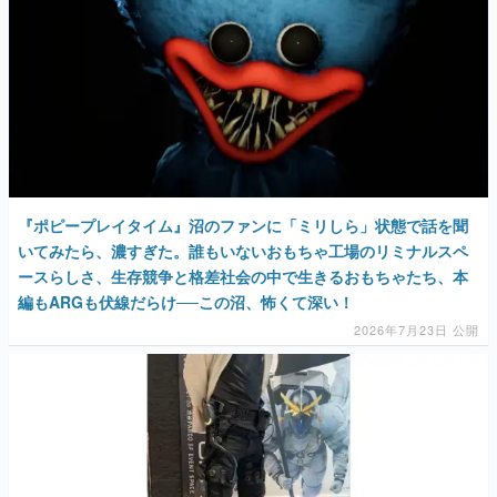
『ポピープレイタイム』沼のファンに「ミリしら」状態で話を聞
いてみたら、濃すぎた。誰もいないおもちゃ工場のリミナルスペ
ースらしさ、生存競争と格差社会の中で生きるおもちゃたち、本
編もARGも伏線だらけ──この沼、怖くて深い！
2026年7月23日 公開