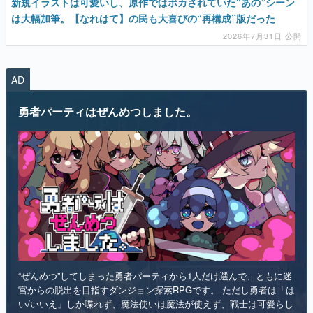
新規イラストは可愛いし、原作ではボカされていた“あの”シーン
は大幅加筆。【なれはて】の民も大喜びの“再構成”版だった
2026年7月31日 公開
AD
勇者パーティはぜんめつしました。
“ぜんめつ”してしまった勇者パーティから1人だけ選んで、ともに迷
宮からの脱出を目指すダンジョン探索RPGです。 ただし勇者は「は
い/いいえ」しか喋れず、魔法使いは魔法が使えず、戦士は可愛らし