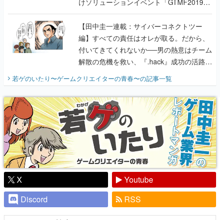
けソリューションイベント「GTMF2019」
に行って、より理解を深めよう【PR】
【田中圭一連載：サイバーコネクトツー
編】すべての責任はオレが取る。だから、
付いてきてくれないか──男の熱意はチーム
解散の危機を救い、『.hack』成功の活路を
開く。業界の快男児・松山 洋に流れる血は
若ゲのいたり〜ゲームクリエイターの青春〜
の記事一覧
『少年ジャンプ』色だった【若ゲのいた
り】
X
Youtube
Discord
RSS