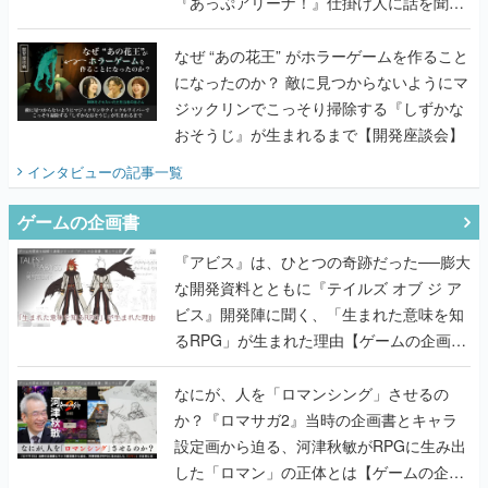
『あっぷアリーナ！』仕掛け人に話を聞い
てみた
なぜ “あの花王” がホラーゲームを作ること
になったのか？ 敵に見つからないようにマ
ジックリンでこっそり掃除する『しずかな
おそうじ』が生まれるまで【開発座談会】
インタビュー
の記事一覧
ゲームの企画書
『アビス』は、ひとつの奇跡だった──膨大
な開発資料とともに『テイルズ オブ ジ ア
ビス』開発陣に聞く、「生まれた意味を知
るRPG」が生まれた理由【ゲームの企画
書】
なにが、人を「ロマンシング」させるの
か？『ロマサガ2』当時の企画書とキャラ
設定画から迫る、河津秋敏がRPGに生み出
した「ロマン」の正体とは【ゲームの企画