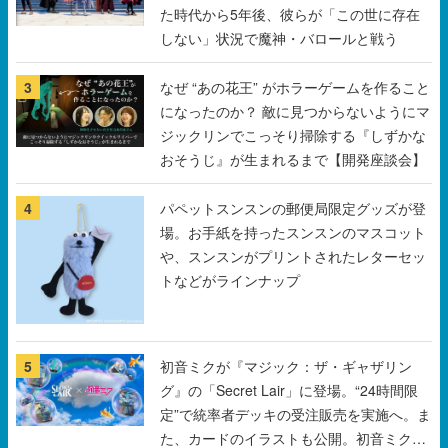
た時代から5年後、彼らが「この世に存在
しない」状況で魔神・バロールと戦う
3
なぜ “あの花王” がホラーゲームを作ること
になったのか？ 敵に見つからないようにマ
ジックリンでこっそり掃除する『しずかな
おそうじ』が生まれるまで【開発座談会】
4
パペットスンスンの郵便局限定グッズが登
場。お手紙を持ったスンスンのマスコット
や、スンスンがプリントされたレターセッ
トなどがラインナップ
5
初音ミクが『マジック：ザ・ギャザリン
グ』の「Secret Lair」に登場。“24時間限
定”で統率者デッキの受注販売を実施へ。ま
た、カードのイラストも公開。初音ミクの