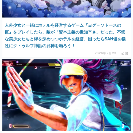
人外少女と一緒にホテルを経営するゲーム『ヨグ＝ソトースの
庭』をプレイしたら、敵が「資本主義の世知辛さ」だった。不憫
な美少女たちと絆を深めつつホテルを経営、困ったらSAN値を犠
牲にクトゥルフ神話の邪神を頼ろう！
2026年7月23日 公開