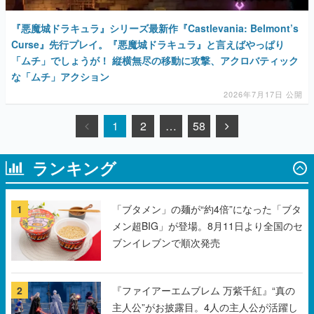
『悪魔城ドラキュラ』シリーズ最新作『Castlevania: Belmont’s
Curse』先行プレイ。『悪魔城ドラキュラ』と言えばやっぱり
「ムチ」でしょうが！ 縦横無尽の移動に攻撃、アクロバティック
な「ムチ」アクション
2026年7月17日 公開
1
2
…
58
ランキング
1
「ブタメン」の麺が“約4倍”になった「ブタ
メン超BIG」が登場。8月11日より全国のセ
ブンイレブンで順次発売
2
『ファイアーエムブレム 万紫千紅』“真の
主人公”がお披露目。4人の主人公が活躍し