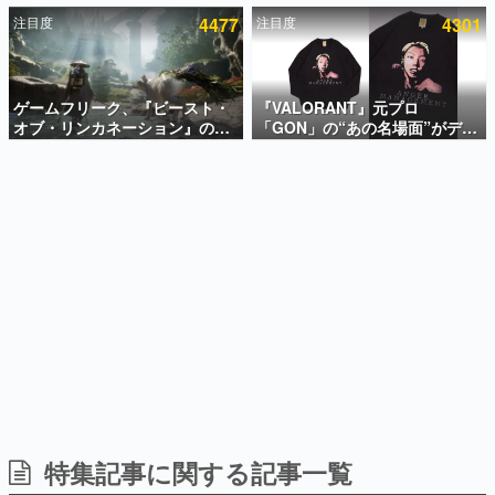
ーム『Moonlighter』がSteam
けた新作戦略RPG『Beaten
日本のコンテンツ産業やカルチャーに与えた影響を探る企
注目度
4477
注目度
4301
にて無料配布中！続編
Path』2027年に発売へ。
画です。
『Moonlighter 2』の9月2日正
PC（Steam）、PS5、Xbox、
式リリースを記念したキャンペ
Switch向けにリリース予定
日本モバイルゲーム産業史
ーン
日本のモバイルゲーム史における主要なトピック・タイト
ゲームフリーク、『ビースト・
『VALORANT』元プロ
ルを網羅するほか、開発者へのインタビューや識者による
解説を掲載。約20年の歴史が一望できる決定版！
オブ・リンカネーション』の継
「GON」の“あの名場面”がデザ
続的なアプデ方針を表明。ユー
インされた新作グッズが本日8月
若ゲのいたり〜ゲームクリエイターの青春〜
ザーからの意見を真摯に受け止
5日より期間限定で発売。Tシャ
『うつヌケ』『ペンと箸』等で知られるマンガ家・田中圭
めて対応へ。修正パッチは約1週
ツやコインケース、アクキーな
一先生によるゲーム業界レポートマンガです。
間以内に配信される予定
どが全品受注生産で登場、過去
に発売したグッズの再販も
なんでゲームは面白い？
ゲーム開発者・hamatsu氏がゲームの魅力を画面や操作の
具体的な形から解き明かしていく、硬派で骨太な評論連載
です。
ゲームが変えた日本語
「経験値」「裏技」「ラスボス」… ゲームにまつわる言葉
の起源や用法の変遷を、コンピューター文化史研究家・タ
イニーP氏が徹底調査。
カテゴリ
特集記事に関する記事一覧
特集記事