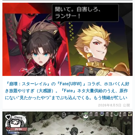
マンガ
女性向け
アプリレビュー
その他
電ファミニコゲーマーとは？
運営：株式会社マレ
『崩壊：スターレイル』の『Fate[UBW] 』コラボ、ホヨバくん好
き放題やりすぎ（大感謝）。『Fate』ネタ大量供給のうえ、原作
にない“見たかったやつ”までぶち込んでくる。もう情緒が忙しい
2026年8月5日 公開