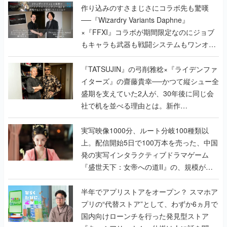
作り込みのすさまじさにコラボ先も驚嘆
──『Wizardry Variants Daphne』
×『FFXI』コラボが期間限定なのにジョブ
もキャラも武器も戦闘システムもワンオフ
で作り込まれた理由を両ディレクターに聞
く
『TATSUJIN』の弓削雅稔×『ライデンファ
イターズ』の齋藤貴幸──かつて縦シュー全
盛期を支えていた2人が、30年後に同じ会
社で机を並べる理由とは。新作
『TATSUJIN EXTREME』で初タッグを組
んだレジェンド2人に訊く開発秘話
実写映像1000分、ルート分岐100種類以
上。配信開始5日で100万本を売った、中国
発の実写インタラクティブドラマゲーム
『盛世天下：女帝への道II』の、規模が違
うこだわりをプロデューサーに聞いた
半年でアプリストアをオープン？ スマホア
プリの“代替ストア”として、わずか6ヵ月で
国内向けローンチを行った発見型ストア