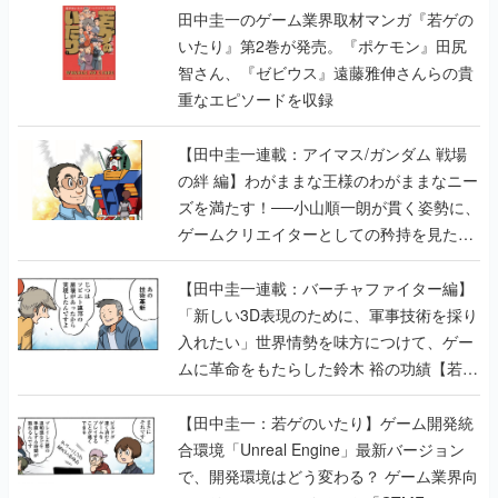
田中圭一のゲーム業界取材マンガ『若ゲの
いたり』第2巻が発売。『ポケモン』田尻
智さん、『ゼビウス』遠藤雅伸さんらの貴
重なエピソードを収録
【田中圭一連載：アイマス/ガンダム 戦場
の絆 編】わがままな王様のわがままなニー
ズを満たす！──小山順一朗が貫く姿勢に、
ゲームクリエイターとしての矜持を見た
【若ゲのいたり最終回】
【田中圭一連載：バーチャファイター編】
「新しい3D表現のために、軍事技術を採り
入れたい」世界情勢を味方につけて、ゲー
ムに革命をもたらした鈴木 裕の功績【若ゲ
のいたり】
【田中圭一：若ゲのいたり】ゲーム開発統
合環境「Unreal Engine」最新バージョン
で、開発環境はどう変わる？ ゲーム業界向