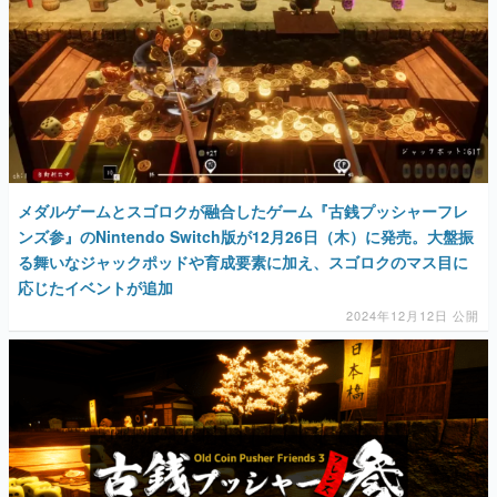
メダルゲームとスゴロクが融合したゲーム『古銭プッシャーフレ
ンズ参』のNintendo Switch版が12月26日（木）に発売。大盤振
る舞いなジャックポッドや育成要素に加え、スゴロクのマス目に
応じたイベントが追加
2024年12月12日 公開