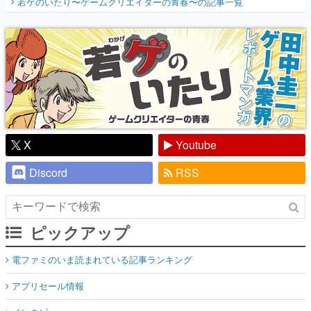
若ゲのいたり〜ゲームクリエイターの青春〜
の記事一覧
『少年ジャンプ』色だった【若ゲのいた
り】
X
Youtube
Discord
RSS
ピックアップ
電ファミのいま読まれている記事ランキング
アプリセール情報