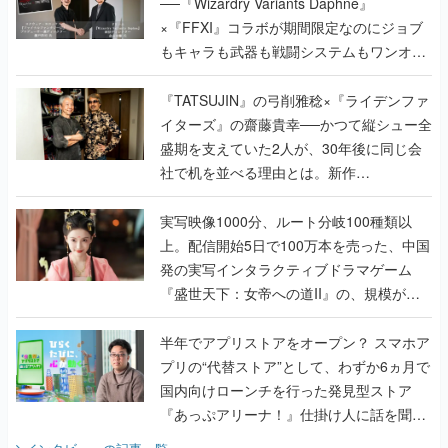
──『Wizardry Variants Daphne』
×『FFXI』コラボが期間限定なのにジョブ
もキャラも武器も戦闘システムもワンオフ
で作り込まれた理由を両ディレクターに聞
く
『TATSUJIN』の弓削雅稔×『ライデンファ
イターズ』の齋藤貴幸──かつて縦シュー全
盛期を支えていた2人が、30年後に同じ会
社で机を並べる理由とは。新作
『TATSUJIN EXTREME』で初タッグを組
んだレジェンド2人に訊く開発秘話
実写映像1000分、ルート分岐100種類以
上。配信開始5日で100万本を売った、中国
発の実写インタラクティブドラマゲーム
『盛世天下：女帝への道II』の、規模が違
うこだわりをプロデューサーに聞いた
半年でアプリストアをオープン？ スマホア
プリの“代替ストア”として、わずか6ヵ月で
国内向けローンチを行った発見型ストア
『あっぷアリーナ！』仕掛け人に話を聞い
てみた