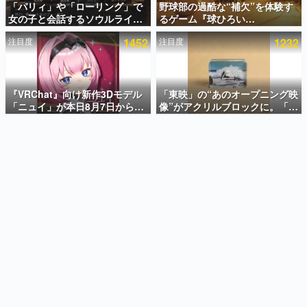
「パリィ」や「ローリング」で
野球部の過酷な“補欠”を体験す
女の子と会話するソウルライク
るゲーム『球ひろい
インタビュー
恋愛ゲーム『小早川さんはソウ
Simulator』が「1件」のウィッ
注目度
1452
注目度
1232
ルライク』無料公開。返事に失
シュリストをもとにチェコ語に
連載・特集一覧
敗すると「YOU DIED」
対応しSNSで話題に。『キング
ダム・カム』開発元やチェコの
殿堂入り記事
プロ野球選手から称賛の声
SNS拡散数が数千以上！ ページビュー数万以上！ などな
『VRChat』向け新作3Dモデル
「東映」の“あのオープニング映
ど。多くの人々に読まれた、電ファミ渾身の“殿堂入り”記
「ニュイ」が本日8月7日から
像”がアクリルブロックに。「東
事をまとめました。
BOOTHにて発売。瞳に光る星
映ヒストリカル グッズコレクシ
や感情豊かな表情が、小悪魔か
ョン」が8月下旬より発売
ゲームの企画書
わいい
名作ゲームクリエイターの方々に製作時のエピソードをお
聞きし、ヒットする企画（ゲーム）とは何か？を探ってい
きます。
赫本
この物語を解いてはいけない。『赫本』は、〈試験問題〉
の形をした短編ホラー小説集です。
新世代に訊く
これからのデジタルゲーム市場を担う若きクリエイター達
の姿を追い、彼らのルーツと情熱を探っていきます。
ゲーム世代の作家たち
ゲームに多大な影響を受けた作家さんに取材し、ゲームが