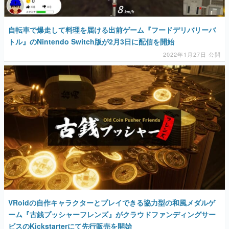
自転車で爆走して料理を届ける出前ゲーム『フードデリバリーバ
トル』のNintendo Switch版が​​2月3日に配信を開始
2022年1月27日 公開
VRoidの自作キャラクターとプレイできる協力型の和風メダルゲ
ーム『古銭プッシャーフレンズ』がクラウドファンディングサー
ビスのKickstarterにて先行販売を開始