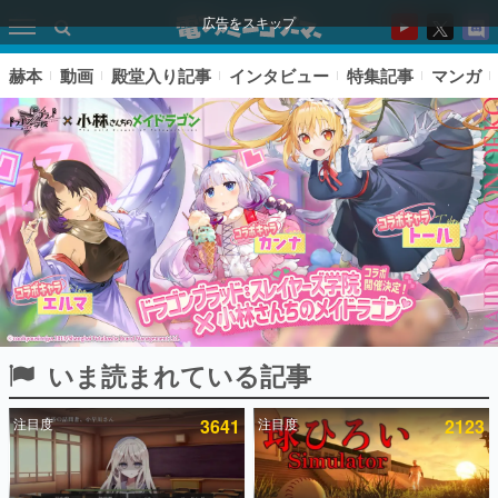
広告をスキップ
赫本
動画
殿堂入り記事
インタビュー
特集記事
マンガ
いま読まれている記事
ピックアップ
注目度
3641
注目度
2123
電ファミのいま読まれている記事ランキング
アプリセール情報