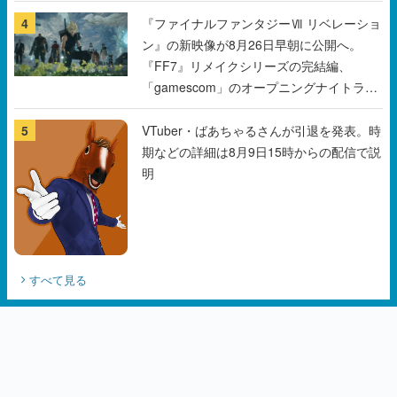
チェコのプロ野球選手から称賛の声
4
『ファイナルファンタジーⅦ リベレーショ
ン』の新映像が8月26日早朝に公開へ。
『FF7』リメイクシリーズの完結編、
「gamescom」のオープニングナイトライ
ブにてディレクターの浜口直樹氏が登壇す
る予定
5
VTuber・ばあちゃるさんが引退を発表。時
期などの詳細は8月9日15時からの配信で説
明
すべて見る