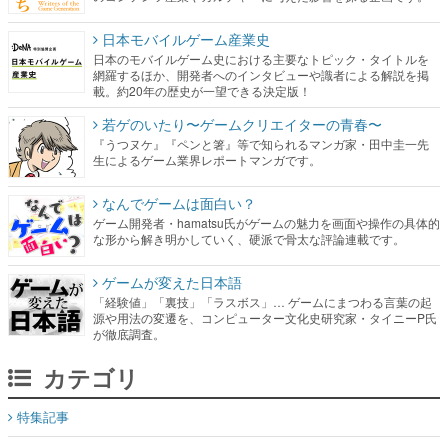
日本モバイルゲーム産業史
日本のモバイルゲーム史における主要なトピック・タイトルを
網羅するほか、開発者へのインタビューや識者による解説を掲
載。約20年の歴史が一望できる決定版！
若ゲのいたり〜ゲームクリエイターの青春〜
『うつヌケ』『ペンと箸』等で知られるマンガ家・田中圭一先
生によるゲーム業界レポートマンガです。
なんでゲームは面白い？
ゲーム開発者・hamatsu氏がゲームの魅力を画面や操作の具体的
な形から解き明かしていく、硬派で骨太な評論連載です。
ゲームが変えた日本語
「経験値」「裏技」「ラスボス」… ゲームにまつわる言葉の起
源や用法の変遷を、コンピューター文化史研究家・タイニーP氏
が徹底調査。
カテゴリ
特集記事