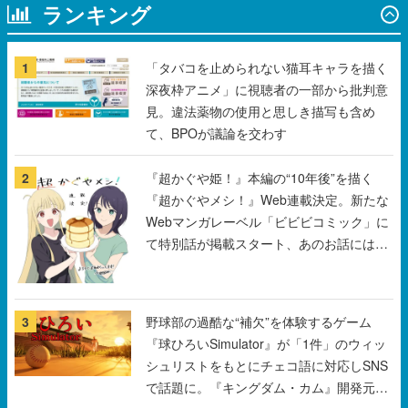
ランキング
1
「タバコを止められない猫耳キャラを描く
深夜枠アニメ」に視聴者の一部から批判意
見。違法薬物の使用と思しき描写も含め
て、BPOが議論を交わす
2
『超かぐや姫！』本編の“10年後”を描く
『超かぐやメシ！』Web連載決定。新たな
Webマンガレーベル「ビビビコミック」に
て特別話が掲載スタート、あのお話には…
まだ続きがある！
3
野球部の過酷な“補欠”を体験するゲーム
『球ひろいSimulator』が「1件」のウィッ
シュリストをもとにチェコ語に対応しSNS
で話題に。『キングダム・カム』開発元や