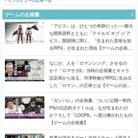
インタビュー
の記事一覧
ゲームの企画書
『アビス』は、ひとつの奇跡だった──膨大
な開発資料とともに『テイルズ オブ ジ ア
ビス』開発陣に聞く、「生まれた意味を知
るRPG」が生まれた理由【ゲームの企画
書】
なにが、人を「ロマンシング」させるの
か？『ロマサガ2』当時の企画書とキャラ
設定画から迫る、河津秋敏がRPGに生み出
した「ロマン」の正体とは【ゲームの企画
書】
『ガンパレ』の企画書、ついに公開━初代
PSの伝説的タイトルは、なぜ生まれたの
か？そして『LOOP8』へ受け継がれたもの
【ゲームの企画書】
世界が認めるゲームデザイナー・上田文人