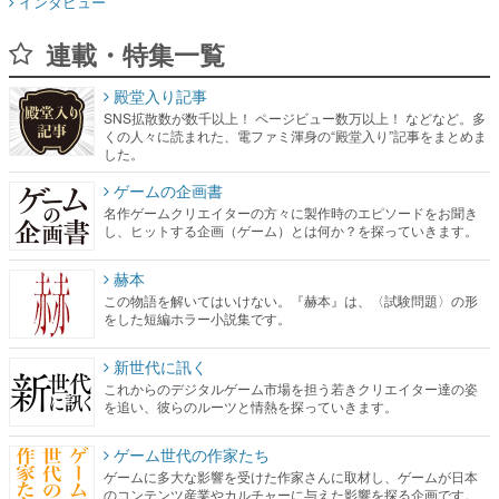
インタビュー
連載・特集一覧
殿堂入り記事
SNS拡散数が数千以上！ ページビュー数万以上！ などなど。多
くの人々に読まれた、電ファミ渾身の“殿堂入り”記事をまとめま
した。
ゲームの企画書
名作ゲームクリエイターの方々に製作時のエピソードをお聞き
し、ヒットする企画（ゲーム）とは何か？を探っていきます。
赫本
この物語を解いてはいけない。『赫本』は、〈試験問題〉の形
をした短編ホラー小説集です。
新世代に訊く
これからのデジタルゲーム市場を担う若きクリエイター達の姿
を追い、彼らのルーツと情熱を探っていきます。
ゲーム世代の作家たち
ゲームに多大な影響を受けた作家さんに取材し、ゲームが日本
のコンテンツ産業やカルチャーに与えた影響を探る企画です。