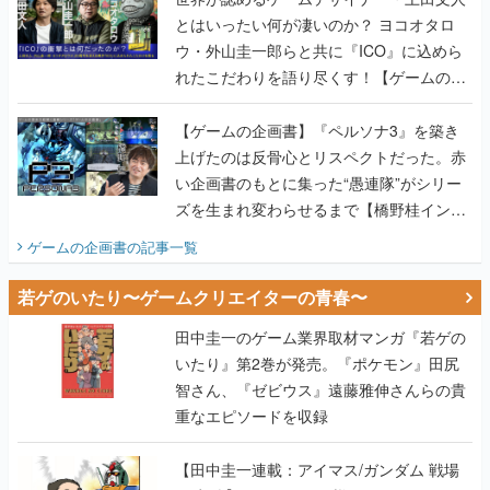
とはいったい何が凄いのか？ ヨコオタロ
ウ・外山圭一郎らと共に『ICO』に込めら
れたこだわりを語り尽くす！【ゲームの企
画書】
【ゲームの企画書】『ペルソナ3』を築き
上げたのは反骨心とリスペクトだった。赤
い企画書のもとに集った“愚連隊”がシリー
ズを生まれ変わらせるまで【橋野桂インタ
ビュー】
ゲームの企画書
の記事一覧
若ゲのいたり〜ゲームクリエイターの青春〜
田中圭一のゲーム業界取材マンガ『若ゲの
いたり』第2巻が発売。『ポケモン』田尻
智さん、『ゼビウス』遠藤雅伸さんらの貴
重なエピソードを収録
【田中圭一連載：アイマス/ガンダム 戦場