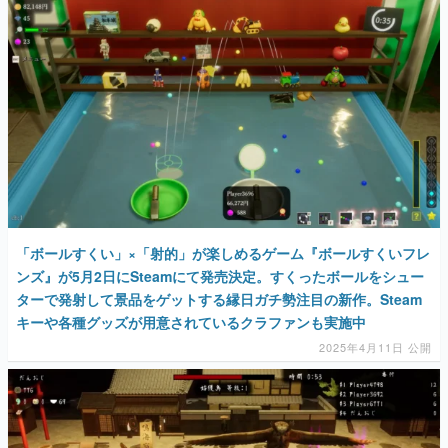
マンガ
女性向け
アプリレビュー
その他
電ファミニコゲーマーとは？
運営：株式会社マレ
「ボールすくい」×「射的」が楽しめるゲーム『ボールすくいフレ
ンズ』が5月2日にSteamにて発売決定。すくったボールをシュー
ターで発射して景品をゲットする縁日ガチ勢注目の新作。Steam
キーや各種グッズが用意されているクラファンも実施中
2025年4月11日 公開