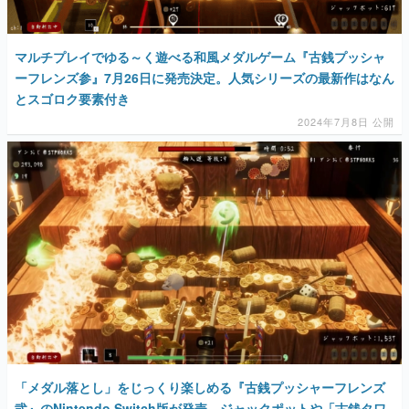
マルチプレイでゆる～く遊べる和風メダルゲーム『古銭プッシャ
ーフレンズ参』7月26日に発売決定。人気シリーズの最新作はなん
とスゴロク要素付き
2024年7月8日 公開
「メダル落とし」をじっくり楽しめる『古銭プッシャーフレンズ
弐』のNintendo Switch版が発売。ジャックポットや「古銭タワ