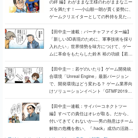
の絆 編】わがままな王様のわがままなニー
ズを満たす！──小山順一朗が貫く姿勢に、
ゲームクリエイターとしての矜持を見た
【若ゲのいたり最終回】
【田中圭一連載：バーチャファイター編】
「新しい3D表現のために、軍事技術を採り
入れたい」世界情勢を味方につけて、ゲー
ムに革命をもたらした鈴木 裕の功績【若ゲ
のいたり】
【田中圭一：若ゲのいたり】ゲーム開発統
合環境「Unreal Engine」最新バージョン
で、開発環境はどう変わる？ ゲーム業界向
けソリューションイベント「GTMF2019」
に行って、より理解を深めよう【PR】
【田中圭一連載：サイバーコネクトツー
編】すべての責任はオレが取る。だから、
付いてきてくれないか──男の熱意はチーム
解散の危機を救い、『.hack』成功の活路を
開く。業界の快男児・松山 洋に流れる血は