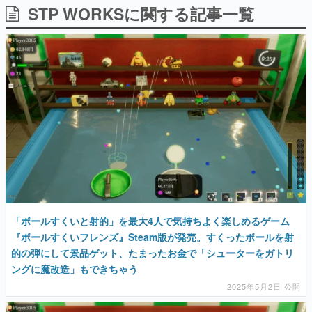
STP WORKSに関する記事一覧
日本のコンテンツ産業やカルチャーに与えた影響を探る企
画です。
日本モバイルゲーム産業史
日本のモバイルゲーム史における主要なトピック・タイト
ルを網羅するほか、開発者へのインタビューや識者による
解説を掲載。約20年の歴史が一望できる決定版！
若ゲのいたり〜ゲームクリエイターの青春〜
『うつヌケ』『ペンと箸』等で知られるマンガ家・田中圭
一先生によるゲーム業界レポートマンガです。
なんでゲームは面白い？
ゲーム開発者・hamatsu氏がゲームの魅力を画面や操作の
具体的な形から解き明かしていく、硬派で骨太な評論連載
です。
ゲームが変えた日本語
「ボールすくいと射的」を最大4人で気持ちよく楽しめるゲーム
「経験値」「裏技」「ラスボス」… ゲームにまつわる言葉
の起源や用法の変遷を、コンピューター文化史研究家・タ
『ボールすくいフレンズ』Steam版が発売。すくったボールを射
イニーP氏が徹底調査。
的の弾にして景品ゲット、たまったお金で「シューターをガトリ
ングに魔改造」もできちゃう
カテゴリ
2025年5月2日 公開
特集記事