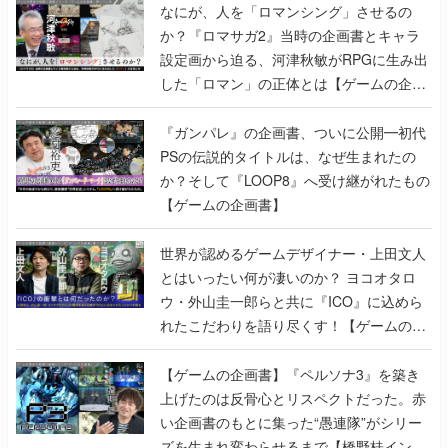
なにが、人を「ロマンシング」させるの
か？『ロマサガ2』当時の企画書とキャラ
設定画から迫る、河津秋敏がRPGに生み出
した「ロマン」の正体とは【ゲームの企画
書】
『ガンパレ』の企画書、ついに公開━初代
PSの伝説的タイトルは、なぜ生まれたの
か？そして『LOOP8』へ受け継がれたもの
【ゲームの企画書】
世界が認めるゲームデザイナー・上田文人
とはいったい何が凄いのか？ ヨコオタロ
ウ・外山圭一郎らと共に『ICO』に込めら
れたこだわりを語り尽くす！【ゲームの企
画書】
【ゲームの企画書】『ペルソナ3』を築き
上げたのは反骨心とリスペクトだった。赤
い企画書のもとに集った“愚連隊”がシリー
ズを生まれ変わらせるまで【橋野桂インタ