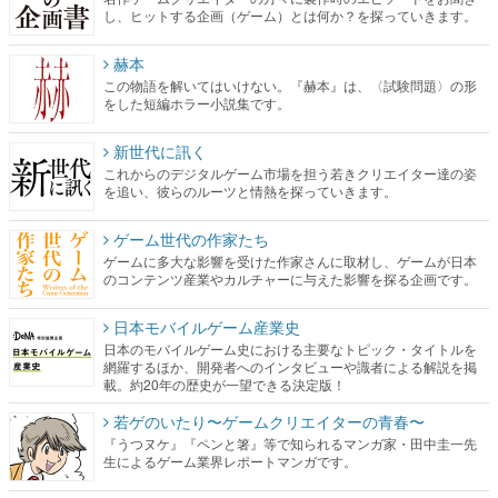
し、ヒットする企画（ゲーム）とは何か？を探っていきます。
赫本
この物語を解いてはいけない。『赫本』は、〈試験問題〉の形
をした短編ホラー小説集です。
新世代に訊く
これからのデジタルゲーム市場を担う若きクリエイター達の姿
を追い、彼らのルーツと情熱を探っていきます。
ゲーム世代の作家たち
ゲームに多大な影響を受けた作家さんに取材し、ゲームが日本
のコンテンツ産業やカルチャーに与えた影響を探る企画です。
日本モバイルゲーム産業史
日本のモバイルゲーム史における主要なトピック・タイトルを
網羅するほか、開発者へのインタビューや識者による解説を掲
載。約20年の歴史が一望できる決定版！
若ゲのいたり〜ゲームクリエイターの青春〜
『うつヌケ』『ペンと箸』等で知られるマンガ家・田中圭一先
生によるゲーム業界レポートマンガです。