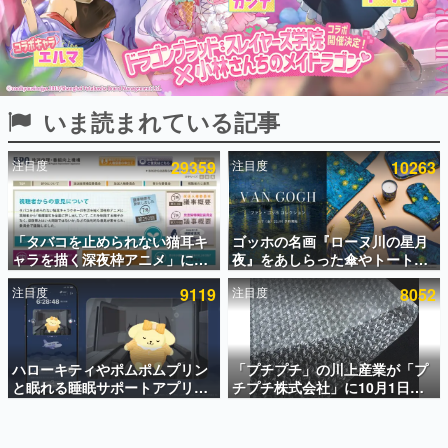
インタビュー
連載・特集一覧
殿堂入り記事
いま読まれている記事
SNS拡散数が数千以上！ ページビュー数万以上！ などな
ど。多くの人々に読まれた、電ファミ渾身の“殿堂入り”記
事をまとめました。
注目度
29359
注目度
10263
ゲームの企画書
名作ゲームクリエイターの方々に製作時のエピソードをお
聞きし、ヒットする企画（ゲーム）とは何か？を探ってい
「タバコを止められない猫耳キ
ゴッホの名画『ローヌ川の星月
きます。
ャラを描く深夜枠アニメ」に視
夜』をあしらった傘やトートバ
赫本
聴者の一部から批判意見。違法
ッグなどが登場。8月7日21時よ
この物語を解いてはいけない。『赫本』は、〈試験問題〉
注目度
9119
注目度
8052
薬物の使用と思しき描写も含め
り2日間限定で予約販売
の形をした短編ホラー小説集です。
て、BPOが議論を交わす
新世代に訊く
ハローキティやポムポムプリン
「プチプチ」の川上産業が「プ
これからのデジタルゲーム市場を担う若きクリエイター達
の姿を追い、彼らのルーツと情熱を探っていきます。
と眠れる睡眠サポートアプリ
チプチ株式会社」に10月1日よ
『ゆめたび』が配信中。キャラ
り社名変更へ。創業58年で初め
ごとのASMRや目覚ましアラー
ての変更で、“プチッ”と鳴るお
ゲーム世代の作家たち
ムも搭載
なじみの緩衝材が会社の名前に
ゲームに多大な影響を受けた作家さんに取材し、ゲームが