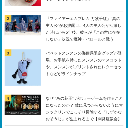
2
『ファイアーエムブレム 万紫千紅』“真の
主人公”がお披露目。4人の主人公が活躍し
た時代から5年後、彼らが「この世に存在
しない」状況で魔神・バロールと戦う
3
パペットスンスンの郵便局限定グッズが登
場。お手紙を持ったスンスンのマスコット
や、スンスンがプリントされたレターセッ
トなどがラインナップ
4
なぜ “あの花王” がホラーゲームを作ること
になったのか？ 敵に見つからないようにマ
ジックリンでこっそり掃除する『しずかな
おそうじ』が生まれるまで【開発座談会】