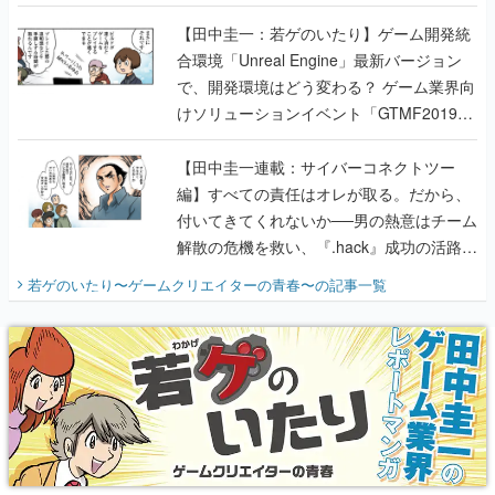
のいたり】
【田中圭一：若ゲのいたり】ゲーム開発統
合環境「Unreal Engine」最新バージョン
で、開発環境はどう変わる？ ゲーム業界向
けソリューションイベント「GTMF2019」
に行って、より理解を深めよう【PR】
【田中圭一連載：サイバーコネクトツー
編】すべての責任はオレが取る。だから、
付いてきてくれないか──男の熱意はチーム
解散の危機を救い、『.hack』成功の活路を
開く。業界の快男児・松山 洋に流れる血は
若ゲのいたり〜ゲームクリエイターの青春〜
の記事一覧
『少年ジャンプ』色だった【若ゲのいた
り】