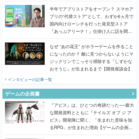
うこだわりをプロデューサーに聞いた
半年でアプリストアをオープン？ スマホア
プリの“代替ストア”として、わずか6ヵ月で
国内向けローンチを行った発見型ストア
『あっぷアリーナ！』仕掛け人に話を聞い
てみた
なぜ “あの花王” がホラーゲームを作ること
になったのか？ 敵に見つからないようにマ
ジックリンでこっそり掃除する『しずかな
おそうじ』が生まれるまで【開発座談会】
インタビュー
の記事一覧
ゲームの企画書
『アビス』は、ひとつの奇跡だった──膨大
な開発資料とともに『テイルズ オブ ジ ア
ビス』開発陣に聞く、「生まれた意味を知
るRPG」が生まれた理由【ゲームの企画
書】