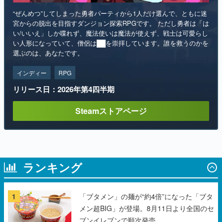
“ぜんめつ”してしまった勇者パーティから1人だけ選んで、ともに迷
宮からの脱出を目指すダンジョン探索RPGです。 ただし勇者は「は
い/いいえ」しか喋れず、魔法使いは魔法が使えず、戦士は可愛らし
い人形になっていて、僧侶は██を崇拝しています。誰を救うのかを
選ぶのは、あなたです。
インディー
RPG
リリース日：2026年第4四半期
Steamストアページ
ランキング
1
「ブタメン」の麺が“約4倍”になった「ブタ
メン超BIG」が登場。8月11日より全国のセ
ブンイレブンで順次発売