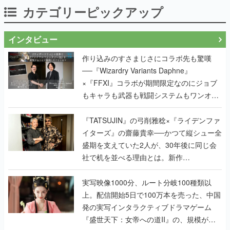
カテゴリーピックアップ
インタビュー
作り込みのすさまじさにコラボ先も驚嘆
──『Wizardry Variants Daphne』
×『FFXI』コラボが期間限定なのにジョブ
もキャラも武器も戦闘システムもワンオフ
で作り込まれた理由を両ディレクターに聞
く
『TATSUJIN』の弓削雅稔×『ライデンファ
イターズ』の齋藤貴幸──かつて縦シュー全
盛期を支えていた2人が、30年後に同じ会
社で机を並べる理由とは。新作
『TATSUJIN EXTREME』で初タッグを組
んだレジェンド2人に訊く開発秘話
実写映像1000分、ルート分岐100種類以
上。配信開始5日で100万本を売った、中国
発の実写インタラクティブドラマゲーム
『盛世天下：女帝への道II』の、規模が違