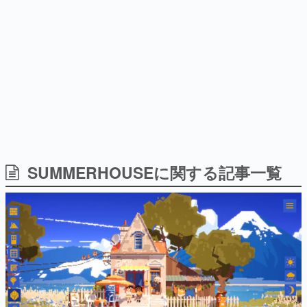
日本のコンテンツ産業やカルチャーに与えた影響を探る企
画です。
日本モバイルゲーム産業史
日本のモバイルゲーム史における主要なトピック・タイト
ルを網羅するほか、開発者へのインタビューや識者による
解説を掲載。約20年の歴史が一望できる決定版！
若ゲのいたり〜ゲームクリエイターの青春〜
『うつヌケ』『ペンと箸』等で知られるマンガ家・田中圭
一先生によるゲーム業界レポートマンガです。
なんでゲームは面白い？
ゲーム開発者・hamatsu氏がゲームの魅力を画面や操作の
SUMMERHOUSEに関する記事一覧
具体的な形から解き明かしていく、硬派で骨太な評論連載
です。
ゲームが変えた日本語
「経験値」「裏技」「ラスボス」… ゲームにまつわる言葉
の起源や用法の変遷を、コンピューター文化史研究家・タ
イニーP氏が徹底調査。
カテゴリ
特集記事