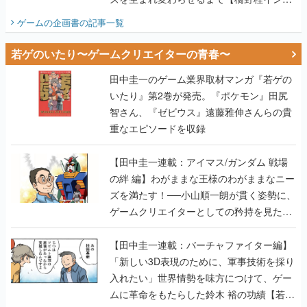
ビュー】
ゲームの企画書
の記事一覧
若ゲのいたり〜ゲームクリエイターの青春〜
田中圭一のゲーム業界取材マンガ『若ゲの
いたり』第2巻が発売。『ポケモン』田尻
智さん、『ゼビウス』遠藤雅伸さんらの貴
重なエピソードを収録
【田中圭一連載：アイマス/ガンダム 戦場
の絆 編】わがままな王様のわがままなニー
ズを満たす！──小山順一朗が貫く姿勢に、
ゲームクリエイターとしての矜持を見た
【若ゲのいたり最終回】
【田中圭一連載：バーチャファイター編】
「新しい3D表現のために、軍事技術を採り
入れたい」世界情勢を味方につけて、ゲー
ムに革命をもたらした鈴木 裕の功績【若ゲ