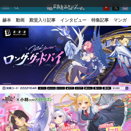
広告をスキップ
赫本
動画
殿堂入り記事
インタビュー
特集記事
マンガ
ピックアップ
電ファミのいま読まれている記事ランキング
アプリセール情報