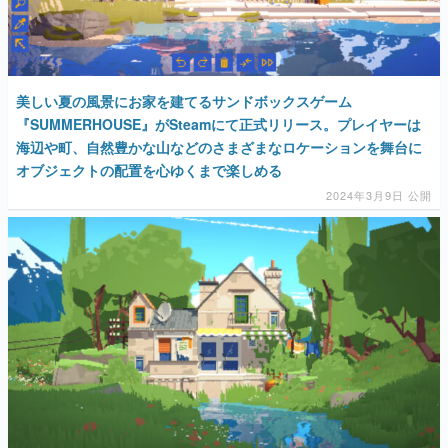
マンガ
女性向け
美しい夏の風景にお家を建てるサンドボックスゲーム
アプリレビュー
『SUMMERHOUSE』がSteamにて正式リリース。プレイヤーは
海辺や町、自然豊かな山などのさまざまなロケーションを舞台に
その他
オブジェクトの配置を心ゆくまで楽しめる
2024年3月9日 公開
電ファミニコゲーマーとは？
運営：株式会社マレ