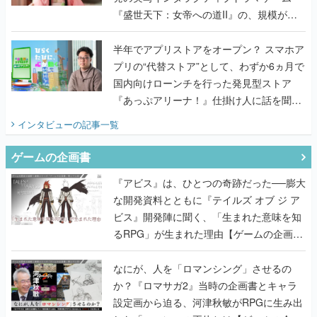
プリの“代替ストア”として、わずか6ヵ月で
国内向けローンチを行った発見型ストア
『あっぷアリーナ！』仕掛け人に話を聞い
てみた
インタビュー
の記事一覧
ゲームの企画書
『アビス』は、ひとつの奇跡だった──膨大
な開発資料とともに『テイルズ オブ ジ ア
ビス』開発陣に聞く、「生まれた意味を知
るRPG」が生まれた理由【ゲームの企画
書】
なにが、人を「ロマンシング」させるの
か？『ロマサガ2』当時の企画書とキャラ
設定画から迫る、河津秋敏がRPGに生み出
した「ロマン」の正体とは【ゲームの企画
書】
『ガンパレ』の企画書、ついに公開━初代