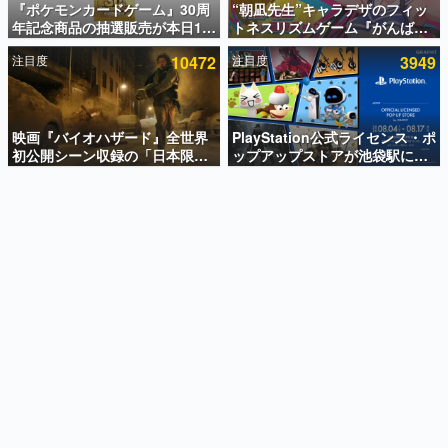
『ポケモンカードゲーム』30周
“朝凪先生”キャラデザのフィッ
年記念商品の抽選販売が本日12
トネスリズムゲーム『がんば
インタビュー
時より開始。拡張パック「30th
れ！チアリズム』Steamストア
注目度
10472
注目度
3949
CELEBRATION」のボックス
ページが公開。キャラクターの
連載・特集一覧
に、「プレミアムデッキセット
CVは陽向葵ゅかさん
エーフィ・ブラッキー」
殿堂入り記事
「FUTURISTIC BOX」の計3商
SNS拡散数が数千以上！ ページビュー数万以上！ などな
品
映画『バイオハザード』全世界
PlayStation公式ライセンス・ポ
ど。多くの人々に読まれた、電ファミ渾身の“殿堂入り”記
初公開シーン収録の「日本限
ップアップストアが池袋駅にて
事をまとめました。
定」予告映像が解禁。バイオの
期間限定で開催。夏のアパレル
日（8月10日）にあわせて、
や『ブラッドボーン』の新作ア
ゲームの企画書
「ラクーンシティ総合病院」へ
イテムが登場
名作ゲームクリエイターの方々に製作時のエピソードをお
聞きし、ヒットする企画（ゲーム）とは何か？を探ってい
行く配達人の姿が披露
きます。
赫本
この物語を解いてはいけない。『赫本』は、〈試験問題〉
の形をした短編ホラー小説集です。
新世代に訊く
これからのデジタルゲーム市場を担う若きクリエイター達
の姿を追い、彼らのルーツと情熱を探っていきます。
ゲーム世代の作家たち
ゲームに多大な影響を受けた作家さんに取材し、ゲームが