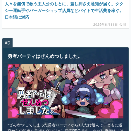
2025年6月11日 公開
マンガ
AD
女性向け
アプリレビュー
勇者パーティはぜんめつしました。
その他
電ファミニコゲーマーとは？
運営：株式会社マレ
“ぜんめつ”してしまった勇者パーティから1人だけ選んで、ともに迷
宮からの脱出を目指すダンジョン探索RPGです。 ただし勇者は「は
い/いいえ」しか喋れず、魔法使いは魔法が使えず、戦士は可愛らし
い人形になっていて、僧侶は██を崇拝しています。誰を救うのかを
選ぶのは、あなたです。