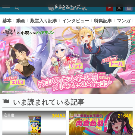
広告をスキップ
赫本
動画
殿堂入り記事
インタビュー
特集記事
マンガ
いま読まれている記事
ピックアップ
注目度
36454
注目度
21648
電ファミのいま読まれている記事ランキング
アプリセール情報