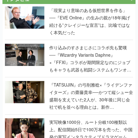
続ける”クレイジーな宣言”は、比喩ではな
く本気だった
作り込みのすさまじさにコラボ先も驚嘆
──『Wizardry Variants Daphne』
×『FFXI』コラボが期間限定なのにジョブ
もキャラも武器も戦闘システムもワンオフ
で作り込まれた理由を両ディレクターに聞
く
『TATSUJIN』の弓削雅稔×『ライデンファ
イターズ』の齋藤貴幸──かつて縦シュー全
盛期を支えていた2人が、30年後に同じ会
社で机を並べる理由とは。新作
『TATSUJIN EXTREME』で初タッグを組
んだレジェンド2人に訊く開発秘話
実写映像1000分、ルート分岐100種類以
上。配信開始5日で100万本を売った、中国
発の実写インタラクティブドラマゲーム
『盛世天下：女帝への道II』の、規模が違
うこだわりをプロデューサーに聞いた
半年でアプリストアをオープン？ スマホア