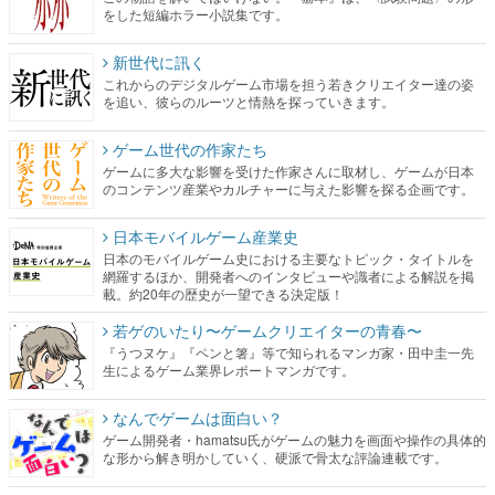
これからのデジタルゲーム市場を担う若きクリエイター達の姿
を追い、彼らのルーツと情熱を探っていきます。
ゲーム世代の作家たち
ゲームに多大な影響を受けた作家さんに取材し、ゲームが日本
のコンテンツ産業やカルチャーに与えた影響を探る企画です。
日本モバイルゲーム産業史
日本のモバイルゲーム史における主要なトピック・タイトルを
網羅するほか、開発者へのインタビューや識者による解説を掲
載。約20年の歴史が一望できる決定版！
若ゲのいたり〜ゲームクリエイターの青春〜
『うつヌケ』『ペンと箸』等で知られるマンガ家・田中圭一先
生によるゲーム業界レポートマンガです。
なんでゲームは面白い？
ゲーム開発者・hamatsu氏がゲームの魅力を画面や操作の具体的
な形から解き明かしていく、硬派で骨太な評論連載です。
ゲームが変えた日本語
「経験値」「裏技」「ラスボス」… ゲームにまつわる言葉の起
源や用法の変遷を、コンピューター文化史研究家・タイニーP氏
が徹底調査。