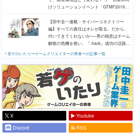
編】すべての責任はオレが取る。だから、
付いてきてくれないか──男の熱意はチーム
解散の危機を救い、『.hack』成功の活路を
開く。業界の快男児・松山 洋に流れる血は
若ゲのいたり〜ゲームクリエイターの青春〜
の記事一覧
『少年ジャンプ』色だった【若ゲのいた
り】
X
Youtube
Discord
RSS
ピックアップ