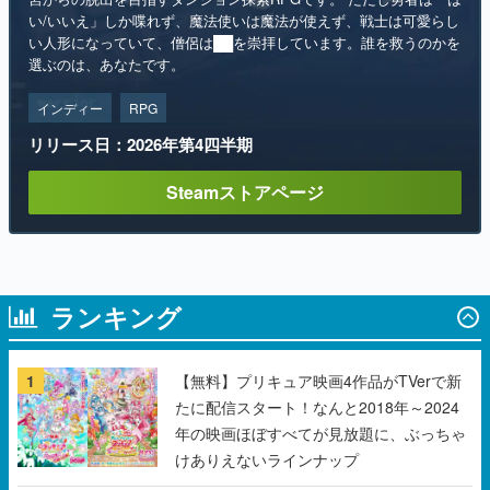
インディー
RPG
リリース日：2026年第4四半期
Steamストアページ
ランキング
1
【無料】プリキュア映画4作品がTVerで新
たに配信スタート！なんと2018年～2024
年の映画ほぼすべてが見放題に、ぶっちゃ
けありえないラインナップ
2
『機動戦士ガンダム』の「シャア専用ザク
Ⅱ」をイメージした散水ホースリールが予
約開始。本体にはシャアのパーソナルマー