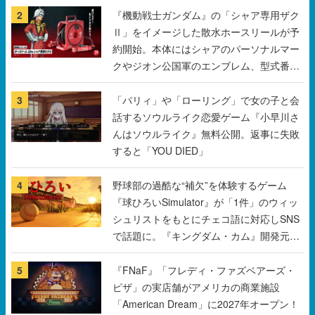
クやジオン公国軍のエンブレム、型式番号
などを配置
3
「パリィ」や「ローリング」で女の子と会
話するソウルライク恋愛ゲーム『小早川さ
んはソウルライク』無料公開。返事に失敗
すると「YOU DIED」
4
野球部の過酷な“補欠”を体験するゲーム
『球ひろいSimulator』が「1件」のウィッ
シュリストをもとにチェコ語に対応しSNS
で話題に。『キングダム・カム』開発元や
チェコのプロ野球選手から称賛の声
5
『FNaF』「フレディ・ファズベアーズ・
ピザ」の実店舗がアメリカの商業施設
「American Dream」に2027年オープン！
ScottGamesとの共同開発、食事だけでな
くステージショーや没入型のホラー体験も
すべて見る
楽しめる