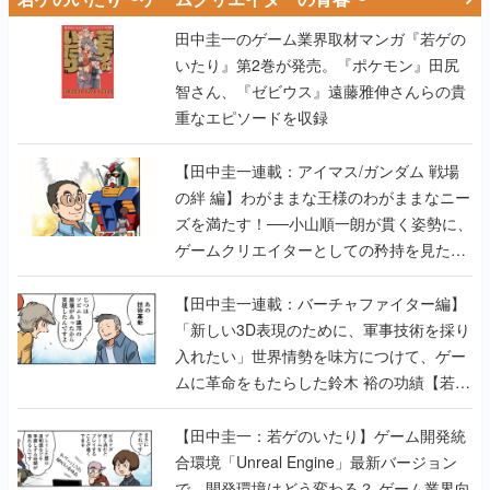
智さん、『ゼビウス』遠藤雅伸さんらの貴
重なエピソードを収録
【田中圭一連載：アイマス/ガンダム 戦場
の絆 編】わがままな王様のわがままなニー
ズを満たす！──小山順一朗が貫く姿勢に、
ゲームクリエイターとしての矜持を見た
【若ゲのいたり最終回】
【田中圭一連載：バーチャファイター編】
「新しい3D表現のために、軍事技術を採り
入れたい」世界情勢を味方につけて、ゲー
ムに革命をもたらした鈴木 裕の功績【若ゲ
のいたり】
【田中圭一：若ゲのいたり】ゲーム開発統
合環境「Unreal Engine」最新バージョン
で、開発環境はどう変わる？ ゲーム業界向
けソリューションイベント「GTMF2019」
に行って、より理解を深めよう【PR】
【田中圭一連載：サイバーコネクトツー