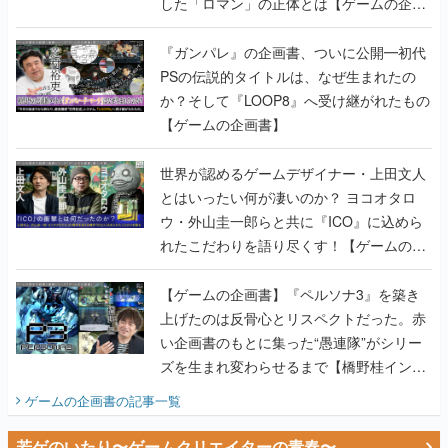
PSの伝説的タイトルは、なぜ生まれたの
か？そして『LOOP8』へ受け継がれたもの
【ゲームの企画書】
世界が認めるゲームデザイナー・上田文人
とはいったい何が凄いのか？ ヨコオタロ
ウ・外山圭一郎らと共に『ICO』に込めら
れたこだわりを語り尽くす！【ゲームの企
画書】
【ゲームの企画書】『ペルソナ3』を築き
上げたのは反骨心とリスペクトだった。赤
い企画書のもとに集った“愚連隊”がシリー
ズを生まれ変わらせるまで【橋野桂インタ
ビュー】
ゲームの企画書
の記事一覧
若ゲのいたり〜ゲームクリエイターの青春〜
田中圭一のゲーム業界取材マンガ『若ゲの
いたり』第2巻が発売。『ポケモン』田尻