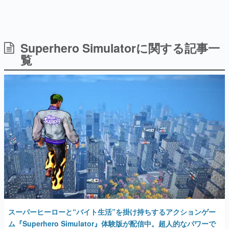
Superhero Simulatorに関する記事一
日本のコンテンツ産業やカルチャーに与えた影響を探る企
画です。
覧
日本モバイルゲーム産業史
日本のモバイルゲーム史における主要なトピック・タイト
ルを網羅するほか、開発者へのインタビューや識者による
解説を掲載。約20年の歴史が一望できる決定版！
若ゲのいたり〜ゲームクリエイターの青春〜
『うつヌケ』『ペンと箸』等で知られるマンガ家・田中圭
一先生によるゲーム業界レポートマンガです。
なんでゲームは面白い？
ゲーム開発者・hamatsu氏がゲームの魅力を画面や操作の
具体的な形から解き明かしていく、硬派で骨太な評論連載
です。
ゲームが変えた日本語
「経験値」「裏技」「ラスボス」… ゲームにまつわる言葉
の起源や用法の変遷を、コンピューター文化史研究家・タ
スーパーヒーローと“バイト生活”を掛け持ちするアクションゲー
イニーP氏が徹底調査。
ム『Superhero Simulator』体験版が配信中。超人的なパワーで
人々を無償で救う主人公のもとに、差し押さえ通知が届く。タク
カテゴリ
シー運転手やバーガーショップ店員などバイトで生活費を稼ぐ。
日本語に対応
特集記事