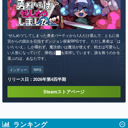
“ぜんめつ”してしまった勇者パーティから1人だけ選んで、ともに迷
宮からの脱出を目指すダンジョン探索RPGです。 ただし勇者は「は
い/いいえ」しか喋れず、魔法使いは魔法が使えず、戦士は可愛らし
い人形になっていて、僧侶は██を崇拝しています。誰を救うのかを
選ぶのは、あなたです。
インディー
RPG
リリース日：2026年第4四半期
Steamストアページ
ランキング
1
「ブタメン」の麺が“約4倍”になった「ブタ
メン超BIG」が登場。8月11日より全国のセ