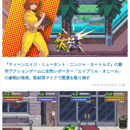
マンガ
女性向け
アプリレビュー
『ティーンエイジ・ミュータント・ニンジャ・タートルズ』の新
その他
作アクションゲームに女性レポーター「エイプリル・オニール」
の参戦が発表。取材用マイクで悪漢を殴り倒す
電ファミニコゲーマーとは？
2021年8月26日 公開
運営：株式会社マレ