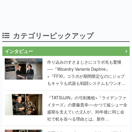
カテゴリーピックアップ
インタビュー
作り込みのすさまじさにコラボ先も驚嘆
──『Wizardry Variants Daphne』
×『FFXI』コラボが期間限定なのにジョブ
もキャラも武器も戦闘システムもワンオフ
で作り込まれた理由を両ディレクターに聞
く
『TATSUJIN』の弓削雅稔×『ライデンファ
イターズ』の齋藤貴幸──かつて縦シュー全
盛期を支えていた2人が、30年後に同じ会
社で机を並べる理由とは。新作
『TATSUJIN EXTREME』で初タッグを組
んだレジェンド2人に訊く開発秘話
実写映像1000分、ルート分岐100種類以
上。配信開始5日で100万本を売った、中国
発の実写インタラクティブドラマゲーム