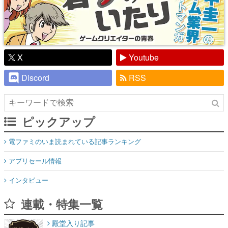
X
Youtube
Discord
RSS
ピックアップ
電ファミのいま読まれている記事ランキング
アプリセール情報
インタビュー
連載・特集一覧
殿堂入り記事
SNS拡散数が数千以上！ ページビュー数万以上！ などなど。多
くの人々に読まれた、電ファミ渾身の“殿堂入り”記事をまとめま
した。