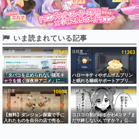
インタビュー
連載・特集一覧
殿堂入り記事
いま読まれている記事
SNS拡散数が数千以上！ ページビュー数万以上！ などな
ど。多くの人々に読まれた、電ファミ渾身の“殿堂入り”記
事をまとめました。
注目度
32945
注目度
11363
ゲームの企画書
名作ゲームクリエイターの方々に製作時のエピソードをお
聞きし、ヒットする企画（ゲーム）とは何か？を探ってい
「タバコを止められない猫耳キ
ハローキティやポムポムプリン
きます。
ャラを描く深夜枠アニメ」に視
と眠れる睡眠サポートアプリ
赫本
聴者の一部から批判意見。違法
『ゆめたび』が配信中。キャラ
この物語を解いてはいけない。『赫本』は、〈試験問題〉
注目度
10604
注目度
9889
薬物の使用と思わしき描写も含
ごとのASMRや目覚ましアラー
の形をした短編ホラー小説集です。
めて、BPOが議論を交わす
ムも搭載
新世代に訊く
【無料】ダンジョン探索で手に
コロコロ初のゆるかわ4コマ『ま
これからのデジタルゲーム市場を担う若きクリエイター達
の姿を追い、彼らのルーツと情熱を探っていきます。
入れたものを自分の店で売るゲ
だサ終しないんですか？』公開
ーム『Moonlighter』がSteam
スタート。主人公は新入社員の
にて無料配布中！続編
侘石ダイヤ、ゲーム会社を舞台
ゲーム世代の作家たち
『Moonlighter 2』の9月2日正
にトラブルへ対応する社員たち
ゲームに多大な影響を受けた作家さんに取材し、ゲームが