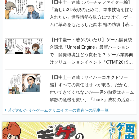
ムに革命をもたらした鈴木 裕の功績【若ゲ
のいたり】
【田中圭一：若ゲのいたり】ゲーム開発統
合環境「Unreal Engine」最新バージョン
で、開発環境はどう変わる？ ゲーム業界向
けソリューションイベント「GTMF2019」
に行って、より理解を深めよう【PR】
【田中圭一連載：サイバーコネクトツー
編】すべての責任はオレが取る。だから、
付いてきてくれないか──男の熱意はチーム
解散の危機を救い、『.hack』成功の活路を
開く。業界の快男児・松山 洋に流れる血は
若ゲのいたり〜ゲームクリエイターの青春〜
の記事一覧
『少年ジャンプ』色だった【若ゲのいた
り】