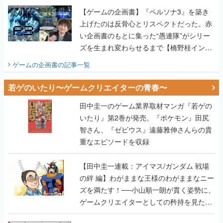
ズを生まれ変わらせるまで【橋野桂インタ
ビュー】
ゲームの企画書
の記事一覧
若ゲのいたり〜ゲームクリエイターの青春〜
田中圭一のゲーム業界取材マンガ『若ゲの
いたり』第2巻が発売。『ポケモン』田尻
智さん、『ゼビウス』遠藤雅伸さんらの貴
重なエピソードを収録
【田中圭一連載：アイマス/ガンダム 戦場
の絆 編】わがままな王様のわがままなニー
ズを満たす！──小山順一朗が貫く姿勢に、
ゲームクリエイターとしての矜持を見た
【若ゲのいたり最終回】
【田中圭一連載：バーチャファイター編】
「新しい3D表現のために、軍事技術を採り
入れたい」世界情勢を味方につけて、ゲー