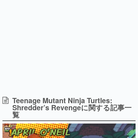
式リリースを記念したキャンペ
を描く
日本のコンテンツ産業やカルチャーに与えた影響を探る企
ーン
画です。
日本モバイルゲーム産業史
日本のモバイルゲーム史における主要なトピック・タイト
ルを網羅するほか、開発者へのインタビューや識者による
解説を掲載。約20年の歴史が一望できる決定版！
若ゲのいたり〜ゲームクリエイターの青春〜
『うつヌケ』『ペンと箸』等で知られるマンガ家・田中圭
一先生によるゲーム業界レポートマンガです。
なんでゲームは面白い？
ゲーム開発者・hamatsu氏がゲームの魅力を画面や操作の
Teenage Mutant Ninja Turtles:
具体的な形から解き明かしていく、硬派で骨太な評論連載
Shredder’s Revengeに関する記事一
です。
覧
ゲームが変えた日本語
「経験値」「裏技」「ラスボス」… ゲームにまつわる言葉
の起源や用法の変遷を、コンピューター文化史研究家・タ
イニーP氏が徹底調査。
カテゴリ
特集記事