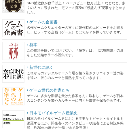
ゲームの企画書
名作ゲームクリエイターの方々に製作時のエピソードをお聞き
し、ヒットする企画（ゲーム）とは何か？を探っていきます。
赫本
この物語を解いてはいけない。『赫本』は、〈試験問題〉の形
をした短編ホラー小説集です。
新世代に訊く
これからのデジタルゲーム市場を担う若きクリエイター達の姿
を追い、彼らのルーツと情熱を探っていきます。
ゲーム世代の作家たち
ゲームに多大な影響を受けた作家さんに取材し、ゲームが日本
のコンテンツ産業やカルチャーに与えた影響を探る企画です。
日本モバイルゲーム産業史
日本のモバイルゲーム史における主要なトピック・タイトルを
網羅するほか、開発者へのインタビューや識者による解説を掲
載。約20年の歴史が一望できる決定版！
若ゲのいたり〜ゲームクリエイターの青春〜
『うつヌケ』『ペンと箸』等で知られるマンガ家・田中圭一先
生によるゲーム業界レポートマンガです。