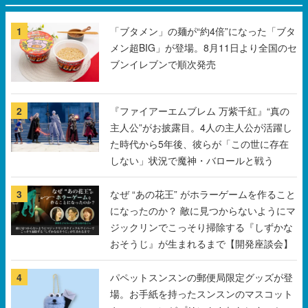
ブンイレブンで順次発売
2
『ファイアーエムブレム 万紫千紅』“真の
主人公”がお披露目。4人の主人公が活躍し
た時代から5年後、彼らが「この世に存在
しない」状況で魔神・バロールと戦う
3
なぜ “あの花王” がホラーゲームを作ること
になったのか？ 敵に見つからないようにマ
ジックリンでこっそり掃除する『しずかな
おそうじ』が生まれるまで【開発座談会】
4
パペットスンスンの郵便局限定グッズが登
場。お手紙を持ったスンスンのマスコット
や、スンスンがプリントされたレターセッ
トなどがラインナップ