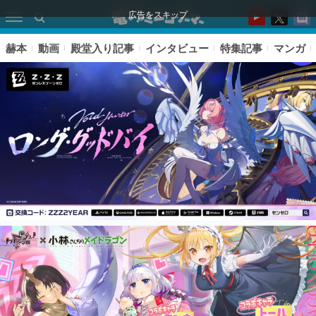
広告をスキップ
赫本
動画
殿堂入り記事
インタビュー
特集記事
マンガ
ピックアップ
電ファミのいま読まれている記事ランキング
アプリセール情報