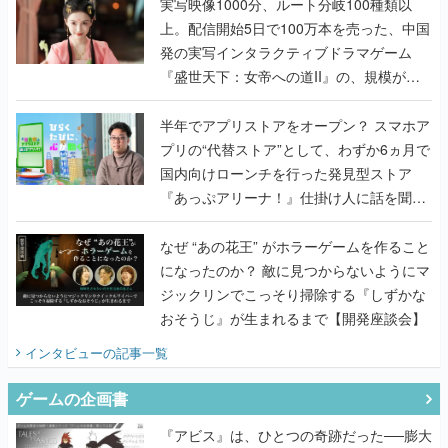
『盛世天下：女帝への道II』の、規模が違
うこだわりをプロデューサーに聞いた
半年でアプリストアをオープン？ スマホア
プリの“代替ストア”として、わずか6ヵ月で
国内向けローンチを行った発見型ストア
『あっぷアリーナ！』仕掛け人に話を聞い
てみた
なぜ “あの花王” がホラーゲームを作ること
になったのか？ 敵に見つからないようにマ
ジックリンでこっそり掃除する『しずかな
おそうじ』が生まれるまで【開発座談会】
インタビュー
の記事一覧
ゲームの企画書
『アビス』は、ひとつの奇跡だった──膨大
な開発資料とともに『テイルズ オブ ジ ア
ビス』開発陣に聞く、「生まれた意味を知
るRPG」が生まれた理由【ゲームの企画