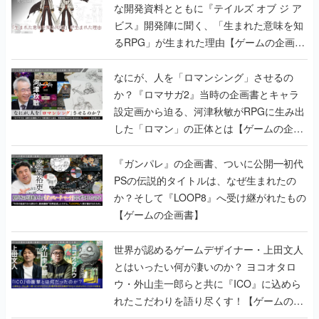
書】
なにが、人を「ロマンシング」させるの
か？『ロマサガ2』当時の企画書とキャラ
設定画から迫る、河津秋敏がRPGに生み出
した「ロマン」の正体とは【ゲームの企画
書】
『ガンパレ』の企画書、ついに公開━初代
PSの伝説的タイトルは、なぜ生まれたの
か？そして『LOOP8』へ受け継がれたもの
【ゲームの企画書】
世界が認めるゲームデザイナー・上田文人
とはいったい何が凄いのか？ ヨコオタロ
ウ・外山圭一郎らと共に『ICO』に込めら
れたこだわりを語り尽くす！【ゲームの企
画書】
【ゲームの企画書】『ペルソナ3』を築き
上げたのは反骨心とリスペクトだった。赤
い企画書のもとに集った“愚連隊”がシリー