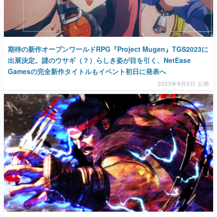
マンガ
女性向け
期待の新作オープンワールドRPG『Project Mugen』TGS2023に
アプリレビュー
出展決定。謎のウサギ（？）らしき姿が目を引く、NetEase
Gamesの完全新作タイトルもイベント初日に発表へ
その他
2023年9月5日 公開
電ファミニコゲーマーとは？
運営：株式会社マレ