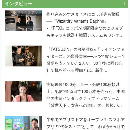
インタビュー
作り込みのすさまじさにコラボ先も驚嘆
──『Wizardry Variants Daphne』
×『FFXI』コラボが期間限定なのにジョブ
もキャラも武器も戦闘システムもワンオフ
で作り込まれた理由を両ディレクターに聞
く
『TATSUJIN』の弓削雅稔×『ライデンファ
イターズ』の齋藤貴幸──かつて縦シュー全
盛期を支えていた2人が、30年後に同じ会
社で机を並べる理由とは。新作
『TATSUJIN EXTREME』で初タッグを組
んだレジェンド2人に訊く開発秘話
実写映像1000分、ルート分岐100種類以
上。配信開始5日で100万本を売った、中国
発の実写インタラクティブドラマゲーム
『盛世天下：女帝への道II』の、規模が違
うこだわりをプロデューサーに聞いた
半年でアプリストアをオープン？ スマホア
プリの“代替ストア”として、わずか6ヵ月で