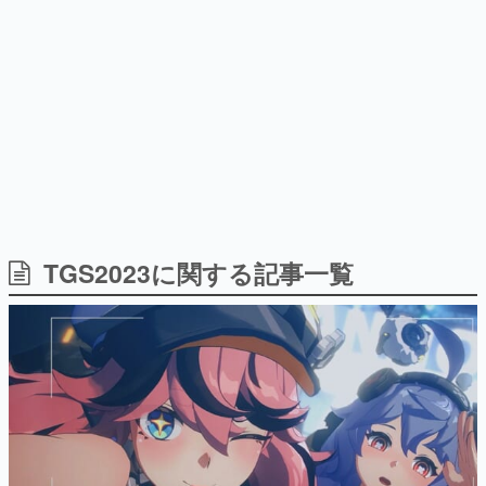
日本のコンテンツ産業やカルチャーに与えた影響を探る企
画です。
日本モバイルゲーム産業史
日本のモバイルゲーム史における主要なトピック・タイト
ルを網羅するほか、開発者へのインタビューや識者による
解説を掲載。約20年の歴史が一望できる決定版！
若ゲのいたり〜ゲームクリエイターの青春〜
『うつヌケ』『ペンと箸』等で知られるマンガ家・田中圭
一先生によるゲーム業界レポートマンガです。
なんでゲームは面白い？
ゲーム開発者・hamatsu氏がゲームの魅力を画面や操作の
TGS2023に関する記事一覧
具体的な形から解き明かしていく、硬派で骨太な評論連載
です。
ゲームが変えた日本語
「経験値」「裏技」「ラスボス」… ゲームにまつわる言葉
の起源や用法の変遷を、コンピューター文化史研究家・タ
イニーP氏が徹底調査。
カテゴリ
特集記事