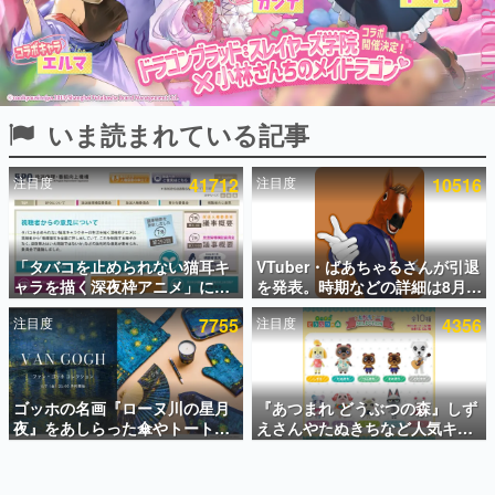
インタビュー
連載・特集一覧
殿堂入り記事
いま読まれている記事
SNS拡散数が数千以上！ ページビュー数万以上！ などな
ど。多くの人々に読まれた、電ファミ渾身の“殿堂入り”記
事をまとめました。
注目度
41712
注目度
10516
ゲームの企画書
名作ゲームクリエイターの方々に製作時のエピソードをお
聞きし、ヒットする企画（ゲーム）とは何か？を探ってい
「タバコを止められない猫耳キ
VTuber・ばあちゃるさんが引退
きます。
ャラを描く深夜枠アニメ」に視
を発表。時期などの詳細は8月9
赫本
聴者の一部から批判意見。違法
日15時からの配信で説明
この物語を解いてはいけない。『赫本』は、〈試験問題〉
注目度
7755
注目度
4356
薬物の使用と思しき描写も含め
の形をした短編ホラー小説集です。
て、BPOが議論を交わす
新世代に訊く
ゴッホの名画『ローヌ川の星月
『あつまれ どうぶつの森』しず
これからのデジタルゲーム市場を担う若きクリエイター達
の姿を追い、彼らのルーツと情熱を探っていきます。
夜』をあしらった傘やトートバ
えさんやたぬきちなど人気キャ
ッグなどが登場。8月7日21時よ
ラクターのフロッキードールが9
り2日間限定で予約販売
月に発売開始。「とたけけ」や
ゲーム世代の作家たち
「ちゃちゃまる」も
ゲームに多大な影響を受けた作家さんに取材し、ゲームが