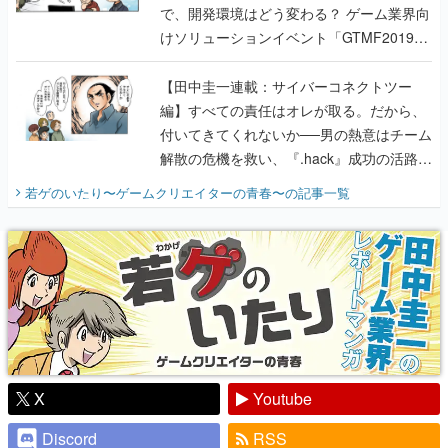
で、開発環境はどう変わる？ ゲーム業界向
けソリューションイベント「GTMF2019」
に行って、より理解を深めよう【PR】
【田中圭一連載：サイバーコネクトツー
編】すべての責任はオレが取る。だから、
付いてきてくれないか──男の熱意はチーム
解散の危機を救い、『.hack』成功の活路を
開く。業界の快男児・松山 洋に流れる血は
若ゲのいたり〜ゲームクリエイターの青春〜
の記事一覧
『少年ジャンプ』色だった【若ゲのいた
り】
X
Youtube
Discord
RSS