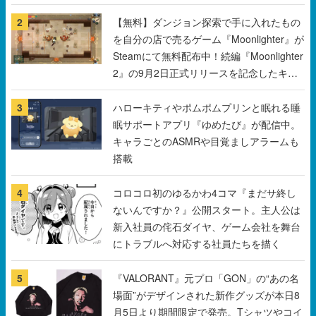
2
【無料】ダンジョン探索で手に入れたもの
を自分の店で売るゲーム『Moonlighter』が
Steamにて無料配布中！続編『Moonlighter
2』の9月2日正式リリースを記念したキャ
ンペーン
3
ハローキティやポムポムプリンと眠れる睡
眠サポートアプリ『ゆめたび』が配信中。
キャラごとのASMRや目覚ましアラームも
搭載
4
コロコロ初のゆるかわ4コマ『まだサ終し
ないんですか？』公開スタート。主人公は
新入社員の侘石ダイヤ、ゲーム会社を舞台
にトラブルへ対応する社員たちを描く
5
『VALORANT』元プロ「GON」の“あの名
場面”がデザインされた新作グッズが本日8
月5日より期間限定で発売。Tシャツやコイ