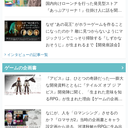
国内向けローンチを行った発見型ストア
『あっぷアリーナ！』仕掛け人に話を聞い
てみた
なぜ “あの花王” がホラーゲームを作ること
になったのか？ 敵に見つからないようにマ
ジックリンでこっそり掃除する『しずかな
おそうじ』が生まれるまで【開発座談会】
インタビュー
の記事一覧
ゲームの企画書
『アビス』は、ひとつの奇跡だった──膨大
な開発資料とともに『テイルズ オブ ジ ア
ビス』開発陣に聞く、「生まれた意味を知
るRPG」が生まれた理由【ゲームの企画
書】
なにが、人を「ロマンシング」させるの
か？『ロマサガ2』当時の企画書とキャラ
設定画から迫る、河津秋敏がRPGに生み出