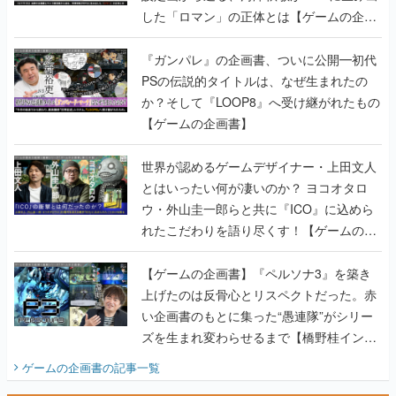
した「ロマン」の正体とは【ゲームの企画
書】
『ガンパレ』の企画書、ついに公開━初代
PSの伝説的タイトルは、なぜ生まれたの
か？そして『LOOP8』へ受け継がれたもの
【ゲームの企画書】
世界が認めるゲームデザイナー・上田文人
とはいったい何が凄いのか？ ヨコオタロ
ウ・外山圭一郎らと共に『ICO』に込めら
れたこだわりを語り尽くす！【ゲームの企
画書】
【ゲームの企画書】『ペルソナ3』を築き
上げたのは反骨心とリスペクトだった。赤
い企画書のもとに集った“愚連隊”がシリー
ズを生まれ変わらせるまで【橋野桂インタ
ビュー】
ゲームの企画書
の記事一覧