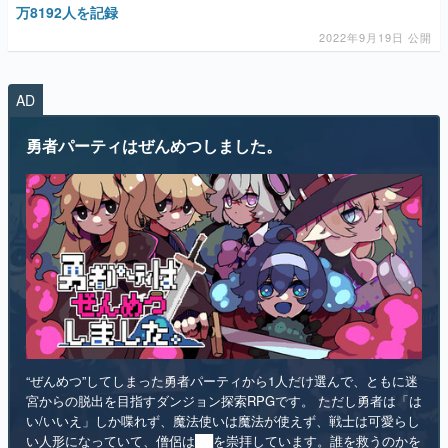
万8192人を記録
2022年9月19日 公開
AD
勇者パーティはぜんめつしました。
“ぜんめつ”してしまった勇者パーティから1人だけ選んで、ともに迷
宮からの脱出を目指すダンジョン探索RPGです。 ただし勇者は「は
い/いいえ」しか喋れず、魔法使いは魔法が使えず、戦士は可愛らし
い人形になっていて、僧侶は██を崇拝しています。誰を救うのかを