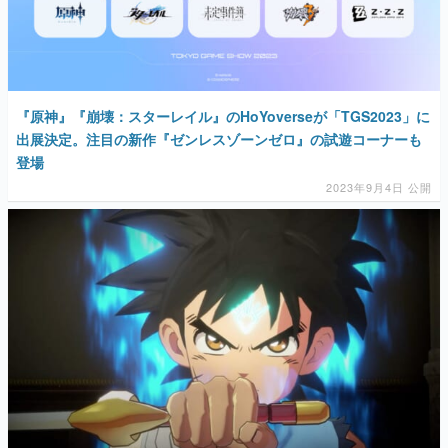
『原神』『崩壊：スターレイル』のHoYoverseが「TGS2023」に
出展決定。注目の新作『ゼンレスゾーンゼロ』の試遊コーナーも
登場
2023年9月4日 公開