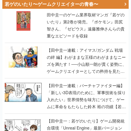
若ゲのいたり〜ゲームクリエイターの青春〜
田中圭一のゲーム業界取材マンガ『若ゲの
いたり』第2巻が発売。『ポケモン』田尻
智さん、『ゼビウス』遠藤雅伸さんらの貴
重なエピソードを収録
【田中圭一連載：アイマス/ガンダム 戦場
の絆 編】わがままな王様のわがままなニー
ズを満たす！──小山順一朗が貫く姿勢に、
ゲームクリエイターとしての矜持を見た
【若ゲのいたり最終回】
【田中圭一連載：バーチャファイター編】
「新しい3D表現のために、軍事技術を採り
入れたい」世界情勢を味方につけて、ゲー
ムに革命をもたらした鈴木 裕の功績【若ゲ
のいたり】
【田中圭一：若ゲのいたり】ゲーム開発統
合環境「Unreal Engine」最新バージョン