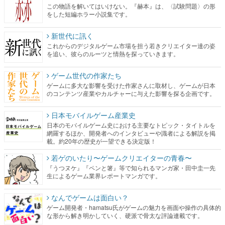
この物語を解いてはいけない。『赫本』は、〈試験問題〉の形
をした短編ホラー小説集です。
新世代に訊く
これからのデジタルゲーム市場を担う若きクリエイター達の姿
を追い、彼らのルーツと情熱を探っていきます。
ゲーム世代の作家たち
ゲームに多大な影響を受けた作家さんに取材し、ゲームが日本
のコンテンツ産業やカルチャーに与えた影響を探る企画です。
日本モバイルゲーム産業史
日本のモバイルゲーム史における主要なトピック・タイトルを
網羅するほか、開発者へのインタビューや識者による解説を掲
載。約20年の歴史が一望できる決定版！
若ゲのいたり〜ゲームクリエイターの青春〜
『うつヌケ』『ペンと箸』等で知られるマンガ家・田中圭一先
生によるゲーム業界レポートマンガです。
なんでゲームは面白い？
ゲーム開発者・hamatsu氏がゲームの魅力を画面や操作の具体的
な形から解き明かしていく、硬派で骨太な評論連載です。