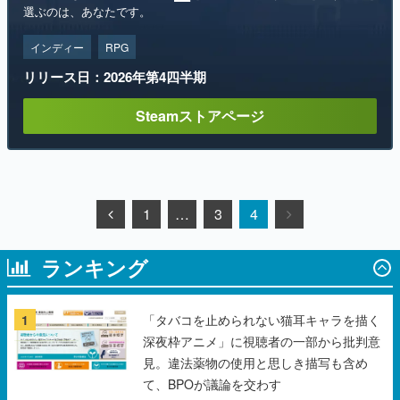
選ぶのは、あなたです。
インディー
RPG
リリース日：2026年第4四半期
Steamストアページ
1
…
3
4
ランキング
1
「タバコを止められない猫耳キャラを描く
深夜枠アニメ」に視聴者の一部から批判意
見。違法薬物の使用と思しき描写も含め
て、BPOが議論を交わす