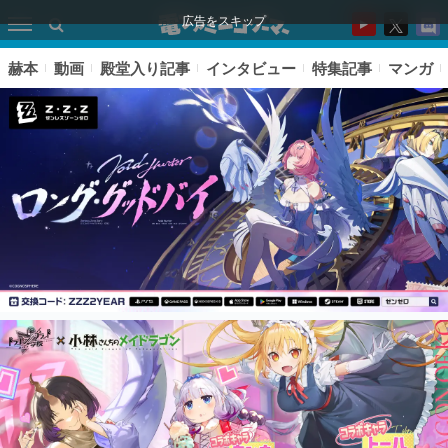
広告をスキップ
赫本
動画
殿堂入り記事
インタビュー
特集記事
マンガ
ピックアップ
電ファミのいま読まれている記事ランキング
アプリセール情報