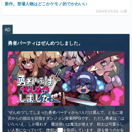
AD
マンガ
勇者パーティはぜんめつしました。
女性向け
アプリレビュー
その他
電ファミニコゲーマーとは？
運営：株式会社マレ
“ぜんめつ”してしまった勇者パーティから1人だけ選んで、ともに迷
宮からの脱出を目指すダンジョン探索RPGです。 ただし勇者は「は
い/いいえ」しか喋れず、魔法使いは魔法が使えず、戦士は可愛らし
い人形になっていて、僧侶は██を崇拝しています。誰を救うのかを
選ぶのは、あなたです。
インディー
RPG