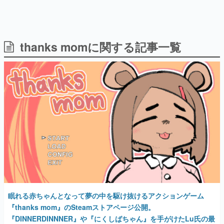
thanks momに関する記事一覧
日本のコンテンツ産業やカルチャーに与えた影響を探る企
画です。
日本モバイルゲーム産業史
日本のモバイルゲーム史における主要なトピック・タイト
ルを網羅するほか、開発者へのインタビューや識者による
解説を掲載。約20年の歴史が一望できる決定版！
若ゲのいたり〜ゲームクリエイターの青春〜
『うつヌケ』『ペンと箸』等で知られるマンガ家・田中圭
一先生によるゲーム業界レポートマンガです。
なんでゲームは面白い？
ゲーム開発者・hamatsu氏がゲームの魅力を画面や操作の
具体的な形から解き明かしていく、硬派で骨太な評論連載
です。
ゲームが変えた日本語
眠れる赤ちゃんとなって夢の中を駆け抜けるアクションゲーム
「経験値」「裏技」「ラスボス」… ゲームにまつわる言葉
の起源や用法の変遷を、コンピューター文化史研究家・タ
『thanks mom』のSteamストアページ公開。
イニーP氏が徹底調査。
『DINNERDINNNER』や『にくしばちゃん』を手がけたLu氏の最
新作。登場人物はどこかケモノ的でかわいい
カテゴリ
2024年3月5日 公開
特集記事