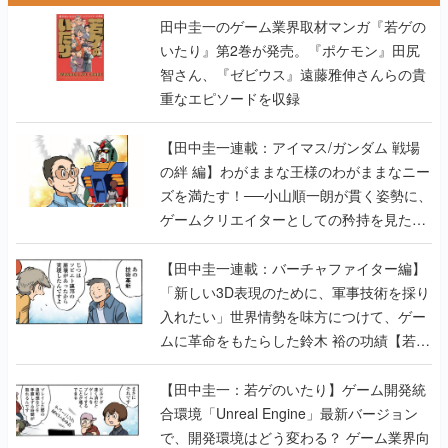
重なエピソードを収録
【田中圭一連載：アイマス/ガンダム 戦場
の絆 編】わがままな王様のわがままなニー
ズを満たす！──小山順一朗が貫く姿勢に、
ゲームクリエイターとしての矜持を見た
【若ゲのいたり最終回】
【田中圭一連載：バーチャファイター編】
「新しい3D表現のために、軍事技術を採り
入れたい」世界情勢を味方につけて、ゲー
ムに革命をもたらした鈴木 裕の功績【若ゲ
のいたり】
【田中圭一：若ゲのいたり】ゲーム開発統
合環境「Unreal Engine」最新バージョン
で、開発環境はどう変わる？ ゲーム業界向
けソリューションイベント「GTMF2019」
に行って、より理解を深めよう【PR】
【田中圭一連載：サイバーコネクトツー