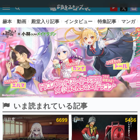
広告をスキップ
赫本
動画
殿堂入り記事
インタビュー
特集記事
マンガ
いま読まれている記事
ピックアップ
注目度
6699
注目度
5456
電ファミのいま読まれている記事ランキング
アプリセール情報