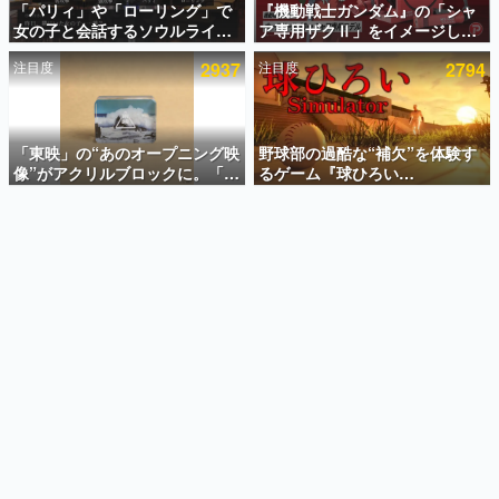
「パリィ」や「ローリング」で
『機動戦士ガンダム』の「シャ
女の子と会話するソウルライク
ア専用ザクⅡ」をイメージした
インタビュー
恋愛ゲーム『小早川さんはソウ
散水ホースリールが予約開始。
注目度
2937
注目度
2794
ルライク』無料公開。返事に失
本体にはシャアのパーソナルマ
連載・特集一覧
敗すると「YOU DIED」
ークやジオン公国軍のエンブレ
ム、型式番号などを配置
殿堂入り記事
SNS拡散数が数千以上！ ページビュー数万以上！ などな
「東映」の“あのオープニング映
野球部の過酷な“補欠”を体験す
ど。多くの人々に読まれた、電ファミ渾身の“殿堂入り”記
像”がアクリルブロックに。「東
るゲーム『球ひろい
事をまとめました。
映ヒストリカル グッズコレクシ
Simulator』が「1件」のウィッ
ョン」が8月下旬より発売
シュリストをもとにチェコ語に
ゲームの企画書
対応しSNSで話題に。『キング
名作ゲームクリエイターの方々に製作時のエピソードをお
聞きし、ヒットする企画（ゲーム）とは何か？を探ってい
ダム・カム』開発元やチェコの
きます。
プロ野球選手から称賛の声
赫本
この物語を解いてはいけない。『赫本』は、〈試験問題〉
の形をした短編ホラー小説集です。
新世代に訊く
これからのデジタルゲーム市場を担う若きクリエイター達
の姿を追い、彼らのルーツと情熱を探っていきます。
ゲーム世代の作家たち
ゲームに多大な影響を受けた作家さんに取材し、ゲームが