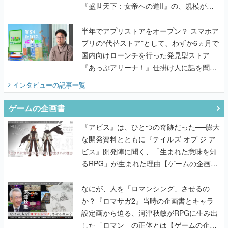
プリの“代替ストア”として、わずか6ヵ月で
国内向けローンチを行った発見型ストア
『あっぷアリーナ！』仕掛け人に話を聞い
てみた
インタビュー
の記事一覧
ゲームの企画書
『アビス』は、ひとつの奇跡だった──膨大
な開発資料とともに『テイルズ オブ ジ ア
ビス』開発陣に聞く、「生まれた意味を知
るRPG」が生まれた理由【ゲームの企画
書】
なにが、人を「ロマンシング」させるの
か？『ロマサガ2』当時の企画書とキャラ
設定画から迫る、河津秋敏がRPGに生み出
した「ロマン」の正体とは【ゲームの企画
書】
『ガンパレ』の企画書、ついに公開━初代
PSの伝説的タイトルは、なぜ生まれたの