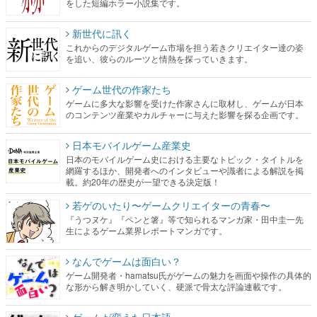
を追い、彼らのルーツと情熱を探っていきます。
ゲーム世代の作家たち
ゲームに多大な影響を受けた作家さんに取材し、ゲームが日本
のコンテンツ産業やカルチャーに与えた影響を探る企画です。
日本モバイルゲーム産業史
日本のモバイルゲーム史における主要なトピック・タイトルを
網羅するほか、開発者へのインタビューや識者による解説を掲
載。約20年の歴史が一望できる決定版！
若ゲのいたり〜ゲームクリエイターの青春〜
『うつヌケ』『ペンと箸』等で知られるマンガ家・田中圭一先
生によるゲーム業界レポートマンガです。
なんでゲームは面白い？
ゲーム開発者・hamatsu氏がゲームの魅力を画面や操作の具体的
な形から解き明かしていく、硬派で骨太な評論連載です。
ゲームが変えた日本語
「経験値」「裏技」「ラスボス」… ゲームにまつわる言葉の起
源や用法の変遷を、コンピューター文化史研究家・タイニーP氏
が徹底調査。