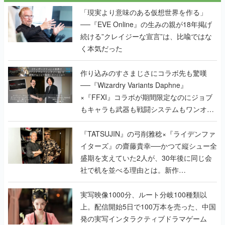
く本気だった
作り込みのすさまじさにコラボ先も驚嘆
──『Wizardry Variants Daphne』
×『FFXI』コラボが期間限定なのにジョブ
もキャラも武器も戦闘システムもワンオフ
で作り込まれた理由を両ディレクターに聞
く
『TATSUJIN』の弓削雅稔×『ライデンファ
イターズ』の齋藤貴幸──かつて縦シュー全
盛期を支えていた2人が、30年後に同じ会
社で机を並べる理由とは。新作
『TATSUJIN EXTREME』で初タッグを組
んだレジェンド2人に訊く開発秘話
実写映像1000分、ルート分岐100種類以
上。配信開始5日で100万本を売った、中国
発の実写インタラクティブドラマゲーム
『盛世天下：女帝への道II』の、規模が違
うこだわりをプロデューサーに聞いた
半年でアプリストアをオープン？ スマホア