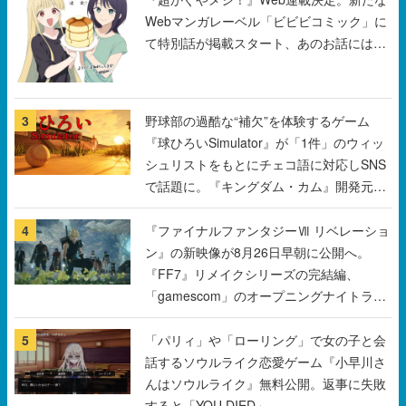
3
野球部の過酷な“補欠”を体験するゲーム
『球ひろいSimulator』が「1件」のウィッ
シュリストをもとにチェコ語に対応しSNS
で話題に。『キングダム・カム』開発元や
チェコのプロ野球選手から称賛の声
4
『ファイナルファンタジーⅦ リベレーショ
ン』の新映像が8月26日早朝に公開へ。
『FF7』リメイクシリーズの完結編、
「gamescom」のオープニングナイトライ
ブにてディレクターの浜口直樹氏が登壇す
る予定
5
「パリィ」や「ローリング」で女の子と会
話するソウルライク恋愛ゲーム『小早川さ
んはソウルライク』無料公開。返事に失敗
すると「YOU DIED」
すべて見る