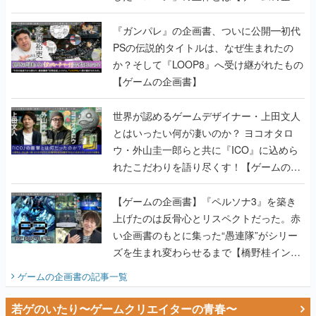
か？そして『LOOP8』へ受け継がれたもの
【ゲームの企画書】
世界が認めるゲームデザイナー・上田文人
とはいったい何が凄いのか？ ヨコオタロ
ウ・外山圭一郎らと共に『ICO』に込めら
れたこだわりを語り尽くす！【ゲームの企
画書】
【ゲームの企画書】『ペルソナ3』を築き
上げたのは反骨心とリスペクトだった。赤
い企画書のもとに集った“愚連隊”がシリー
ズを生まれ変わらせるまで【橋野桂インタ
ビュー】
ゲームの企画書
の記事一覧
若ゲのいたり〜ゲームクリエイターの青春〜
田中圭一のゲーム業界取材マンガ『若ゲの
いたり』第2巻が発売。『ポケモン』田尻
智さん、『ゼビウス』遠藤雅伸さんらの貴