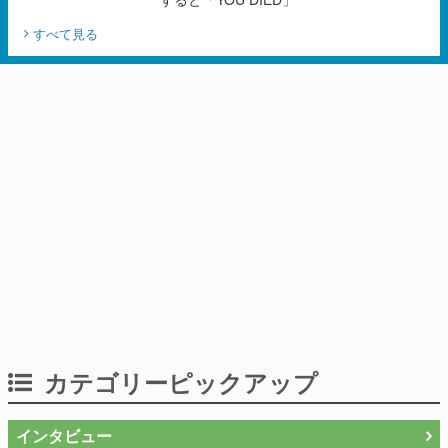
カテゴリーピックアップ
インタビュー
「現実より意味のある仮想世界を作る」
──『EVE Online』の生みの親が18年掲げ
続ける”クレイジーな宣言”は、比喩ではな