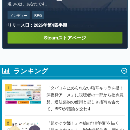
リリース日：2026年第4四半期
Steamストアページ
ランキング
1
「タバコを止められない猫耳キャラを描く
深夜枠アニメ」に視聴者の一部から批判意
見。違法薬物の使用と思しき描写も含め
て、BPOが議論を交わす
2
『超かぐや姫！』本編の“10年後”を描く
『超かぐやメシ！』Web連載決定。新たな
Webマンガレーベル「ビビビコミック」に
て特別話が掲載スタート、あのお話には…
まだ続きがある！