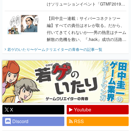
編】すべての責任はオレが取る。だから、
付いてきてくれないか──男の熱意はチーム
解散の危機を救い、『.hack』成功の活路を
開く。業界の快男児・松山 洋に流れる血は
若ゲのいたり〜ゲームクリエイターの青春〜
の記事一覧
『少年ジャンプ』色だった【若ゲのいた
り】
X
Youtube
Discord
RSS
ピックアップ