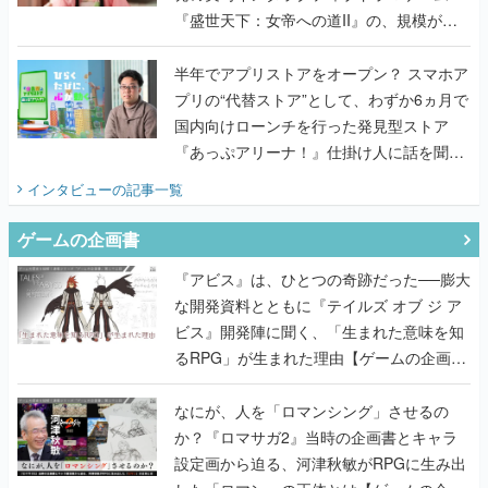
『盛世天下：女帝への道II』の、規模が違
うこだわりをプロデューサーに聞いた
半年でアプリストアをオープン？ スマホア
プリの“代替ストア”として、わずか6ヵ月で
国内向けローンチを行った発見型ストア
『あっぷアリーナ！』仕掛け人に話を聞い
てみた
インタビュー
の記事一覧
ゲームの企画書
『アビス』は、ひとつの奇跡だった──膨大
な開発資料とともに『テイルズ オブ ジ ア
ビス』開発陣に聞く、「生まれた意味を知
るRPG」が生まれた理由【ゲームの企画
書】
なにが、人を「ロマンシング」させるの
か？『ロマサガ2』当時の企画書とキャラ
設定画から迫る、河津秋敏がRPGに生み出