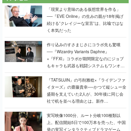
「現実より意味のある仮想世界を作る」
──『EVE Online』の生みの親が18年掲げ
続ける”クレイジーな宣言”は、比喩ではな
く本気だった
作り込みのすさまじさにコラボ先も驚嘆
──『Wizardry Variants Daphne』
×『FFXI』コラボが期間限定なのにジョブ
もキャラも武器も戦闘システムもワンオフ
で作り込まれた理由を両ディレクターに聞
く
『TATSUJIN』の弓削雅稔×『ライデンファ
イターズ』の齋藤貴幸──かつて縦シュー全
盛期を支えていた2人が、30年後に同じ会
社で机を並べる理由とは。新作
『TATSUJIN EXTREME』で初タッグを組
んだレジェンド2人に訊く開発秘話
実写映像1000分、ルート分岐100種類以
上。配信開始5日で100万本を売った、中国
発の実写インタラクティブドラマゲーム