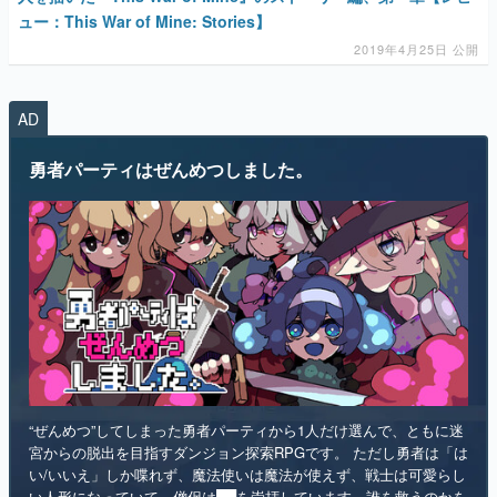
ュー：This War of Mine: Stories】
マンガ
2019年4月25日 公開
女性向け
AD
アプリレビュー
勇者パーティはぜんめつしました。
その他
電ファミニコゲーマーとは？
運営：株式会社マレ
“ぜんめつ”してしまった勇者パーティから1人だけ選んで、ともに迷
宮からの脱出を目指すダンジョン探索RPGです。 ただし勇者は「は
い/いいえ」しか喋れず、魔法使いは魔法が使えず、戦士は可愛らし
い人形になっていて、僧侶は██を崇拝しています。誰を救うのかを