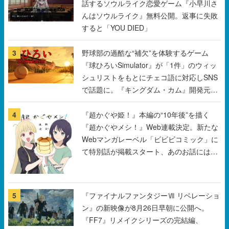
話するソウルライク恋愛ゲーム『小早川さ
んはソウルライク』無料公開。返事に失敗
すると「YOU DIED」
3
野球部の過酷な“補欠”を体験するゲーム
『球ひろいSimulator』が「1件」のウィッ
シュリストをもとにチェコ語に対応しSNS
で話題に。『キングダム・カム』開発元や
チェコのプロ野球選手から称賛の声
4
『超かぐや姫！』本編の“10年後”を描く
『超かぐやメシ！』Web連載決定。新たな
Webマンガレーベル「ビビビコミック」に
て特別話が掲載スタート、あのお話には…
まだ続きがある！
5
『ファイナルファンタジーⅦ リベレーショ
ン』の新映像が8月26日早朝に公開へ。
『FF7』リメイクシリーズの完結編、