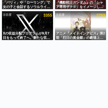
「パリィ」や「ローリング」で
『機動戦士ガンダム』の「シャ
女の子と会話するソウルライク
ア専用ザクⅡ」をイメージした
インタビュー
恋愛ゲーム『小早川さんはソウ
散水ホースリールが予約開始。
注目度
3355
注目度
2783
ルライク』無料公開。返事に失
本体にはシャアのパーソナルマ
連載・特集一覧
敗すると「YOU DIED」
ークやジオン公国軍のエンブレ
ム、型式番号などを配置
殿堂入り記事
SNS拡散数が数千以上！ ページビュー数万以上！ などな
Xの収益分配プログラムが9月7
アニメ『メイドインアビス』第2
ど。多くの人々に読まれた、電ファミ渾身の“殿堂入り”記
日をもって終了へ。新たな収益
期「烈日の黄金郷」の劇場上映
事をまとめました。
化制度「Original Content
が決定！レグ役・伊瀬茉莉也さ
Rewards Program」を発表
んらが登壇する舞台挨拶も実施
ゲームの企画書
名作ゲームクリエイターの方々に製作時のエピソードをお
聞きし、ヒットする企画（ゲーム）とは何か？を探ってい
きます。
赫本
この物語を解いてはいけない。『赫本』は、〈試験問題〉
の形をした短編ホラー小説集です。
新世代に訊く
これからのデジタルゲーム市場を担う若きクリエイター達
の姿を追い、彼らのルーツと情熱を探っていきます。
ゲーム世代の作家たち
ゲームに多大な影響を受けた作家さんに取材し、ゲームが