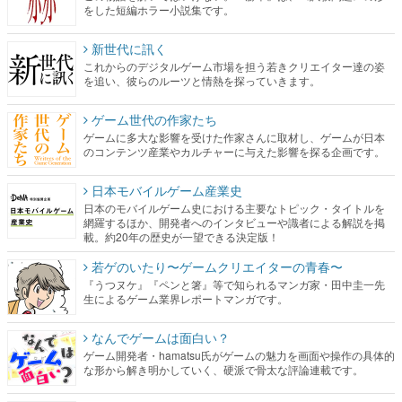
をした短編ホラー小説集です。
新世代に訊く
これからのデジタルゲーム市場を担う若きクリエイター達の姿
を追い、彼らのルーツと情熱を探っていきます。
ゲーム世代の作家たち
ゲームに多大な影響を受けた作家さんに取材し、ゲームが日本
のコンテンツ産業やカルチャーに与えた影響を探る企画です。
日本モバイルゲーム産業史
日本のモバイルゲーム史における主要なトピック・タイトルを
網羅するほか、開発者へのインタビューや識者による解説を掲
載。約20年の歴史が一望できる決定版！
若ゲのいたり〜ゲームクリエイターの青春〜
『うつヌケ』『ペンと箸』等で知られるマンガ家・田中圭一先
生によるゲーム業界レポートマンガです。
なんでゲームは面白い？
ゲーム開発者・hamatsu氏がゲームの魅力を画面や操作の具体的
な形から解き明かしていく、硬派で骨太な評論連載です。