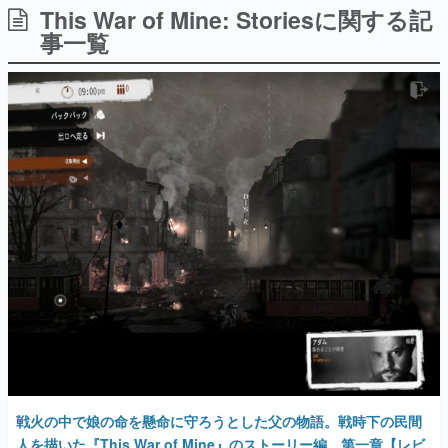
This War of Mine: Storiesに関する記
日本のコンテンツ産業やカルチャーに与えた影響を探る企
画です。
事一覧
日本モバイルゲーム産業史
日本のモバイルゲーム史における主要なトピック・タイト
ルを網羅するほか、開発者へのインタビューや識者による
解説を掲載。約20年の歴史が一望できる決定版！
若ゲのいたり〜ゲームクリエイターの青春〜
『うつヌケ』『ペンと箸』等で知られるマンガ家・田中圭
一先生によるゲーム業界レポートマンガです。
なんでゲームは面白い？
ゲーム開発者・hamatsu氏がゲームの魅力を画面や操作の
具体的な形から解き明かしていく、硬派で骨太な評論連載
です。
ゲームが変えた日本語
「経験値」「裏技」「ラスボス」… ゲームにまつわる言葉
の起源や用法の変遷を、コンピューター文化史研究家・タ
イニーP氏が徹底調査。
カテゴリ
戦火の中で娘の命を懸命に守ろうとした父の物語。戦時下の民間
人を描いた『This War of Mine』のストーリー編、第一章【レビ
特集記事