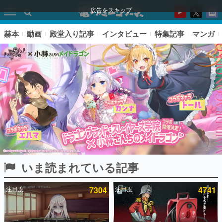
広告をスキップ
赫本
動画
殿堂入り記事
インタビュー
特集記事
マンガ
いま読まれている記事
ピックアップ
注目度
7304
注目度
4741
電ファミのいま読まれている記事ランキング
アプリセール情報