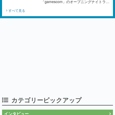
「gamescom」のオープニングナイトライ
ブにてディレクターの浜口直樹氏が登壇す
すべて見る
る予定
カテゴリーピックアップ
インタビュー