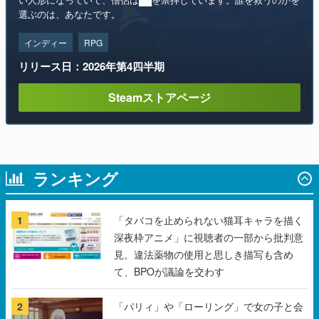
選ぶのは、あなたです。
インディー
RPG
リリース日：2026年第4四半期
Steamストアページ
ランキング
1
「タバコを止められない猫耳キャラを描く
深夜枠アニメ」に視聴者の一部から批判意
見。違法薬物の使用と思しき描写も含め
て、BPOが議論を交わす
2
「パリィ」や「ローリング」で女の子と会