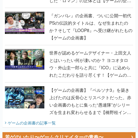
した「ロマン」の正体とは【ゲームの企画
書】
『ガンパレ』の企画書、ついに公開━初代
PSの伝説的タイトルは、なぜ生まれたの
か？そして『LOOP8』へ受け継がれたもの
【ゲームの企画書】
世界が認めるゲームデザイナー・上田文人
とはいったい何が凄いのか？ ヨコオタロ
ウ・外山圭一郎らと共に『ICO』に込めら
れたこだわりを語り尽くす！【ゲームの企
画書】
【ゲームの企画書】『ペルソナ3』を築き
上げたのは反骨心とリスペクトだった。赤
い企画書のもとに集った“愚連隊”がシリー
ズを生まれ変わらせるまで【橋野桂インタ
ビュー】
ゲームの企画書
の記事一覧
若ゲのいたり〜ゲームクリエイターの青春〜