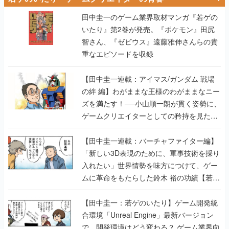
田中圭一のゲーム業界取材マンガ『若ゲの
いたり』第2巻が発売。『ポケモン』田尻
智さん、『ゼビウス』遠藤雅伸さんらの貴
重なエピソードを収録
【田中圭一連載：アイマス/ガンダム 戦場
の絆 編】わがままな王様のわがままなニー
ズを満たす！──小山順一朗が貫く姿勢に、
ゲームクリエイターとしての矜持を見た
【若ゲのいたり最終回】
【田中圭一連載：バーチャファイター編】
「新しい3D表現のために、軍事技術を採り
入れたい」世界情勢を味方につけて、ゲー
ムに革命をもたらした鈴木 裕の功績【若ゲ
のいたり】
【田中圭一：若ゲのいたり】ゲーム開発統
合環境「Unreal Engine」最新バージョン
で、開発環境はどう変わる？ ゲーム業界向