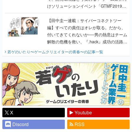
けソリューションイベント「GTMF2019」
に行って、より理解を深めよう【PR】
【田中圭一連載：サイバーコネクトツー
編】すべての責任はオレが取る。だから、
付いてきてくれないか──男の熱意はチーム
解散の危機を救い、『.hack』成功の活路を
開く。業界の快男児・松山 洋に流れる血は
若ゲのいたり〜ゲームクリエイターの青春〜
の記事一覧
『少年ジャンプ』色だった【若ゲのいた
り】
X
Youtube
Discord
RSS