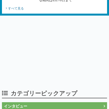
カテゴリーピックアップ
インタビュー
「現実より意味のある仮想世界を作る」
──『EVE Online』の生みの親が18年掲げ
続ける”クレイジーな宣言”は、比喩ではな