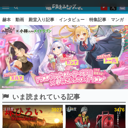
広告をスキップ
赫本
動画
殿堂入り記事
インタビュー
特集記事
マンガ
いま読まれている記事
ピックアップ
注目度
3927
注目度
3476
電ファミのいま読まれている記事ランキング
アプリセール情報