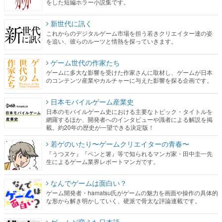
を追い、彼らのルーツと情熱を探っていきます。
ゲーム世代の作家たち
ゲームに多大な影響を受けた作家さんに取材し、ゲームが日本
のコンテンツ産業やカルチャーに与えた影響を探る企画です。
日本モバイルゲーム産業史
日本のモバイルゲーム史における主要なトピック・タイトルを
網羅するほか、開発者へのインタビューや識者による解説を掲
載。約20年の歴史が一望できる決定版！
若ゲのいたり〜ゲームクリエイターの青春〜
『うつヌケ』『ペンと箸』等で知られるマンガ家・田中圭一先
生によるゲーム業界レポートマンガです。
なんでゲームは面白い？
ゲーム開発者・hamatsu氏がゲームの魅力を画面や操作の具体的
な形から解き明かしていく、硬派で骨太な評論連載です。
ゲームが変えた日本語
「経験値」「裏技」「ラスボス」… ゲームにまつわる言葉の起
源や用法の変遷を、コンピューター文化史研究家・タイニーP氏
が徹底調査。