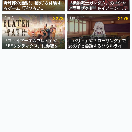
野球部の過酷な“補欠”を体験す
『機動戦士ガンダム』の「シャ
るゲーム『球ひろい
ア専用ザクⅡ」をイメージした
インタビュー
Simulator』が「1件」のウィッ
散水ホースリールが予約開始。
注目度
3278
注目度
2178
シュリストをもとにチェコ語に
本体にはシャアのパーソナルマ
連載・特集一覧
対応しSNSで話題に。『キング
ークやジオン公国軍のエンブレ
ダム・カム』開発元やチェコの
ム、型式番号などを配置
殿堂入り記事
プロ野球選手から称賛の声
SNS拡散数が数千以上！ ページビュー数万以上！ などな
『ファイアーエムブレム』や
「パリィ」や「ローリング」で
ど。多くの人々に読まれた、電ファミ渾身の“殿堂入り”記
『FFタクティクス』に影響を受
女の子と会話するソウルライク
事をまとめました。
けた新作戦略RPG『Beaten
恋愛ゲーム『小早川さんはソウ
Path』2027年に発売へ。
ルライク』無料公開。返事に失
ゲームの企画書
PC（Steam）、PS5、Xbox、
敗すると「YOU DIED」
名作ゲームクリエイターの方々に製作時のエピソードをお
聞きし、ヒットする企画（ゲーム）とは何か？を探ってい
Switch向けにリリース予定
きます。
赫本
この物語を解いてはいけない。『赫本』は、〈試験問題〉
の形をした短編ホラー小説集です。
新世代に訊く
これからのデジタルゲーム市場を担う若きクリエイター達
の姿を追い、彼らのルーツと情熱を探っていきます。
ゲーム世代の作家たち
ゲームに多大な影響を受けた作家さんに取材し、ゲームが