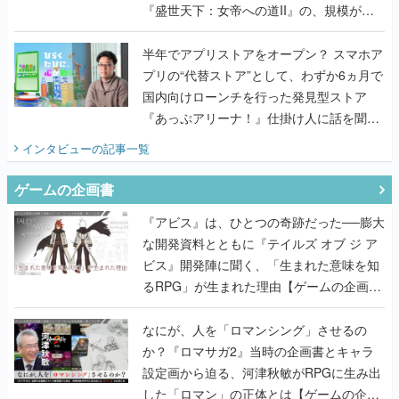
プリの“代替ストア”として、わずか6ヵ月で
国内向けローンチを行った発見型ストア
『あっぷアリーナ！』仕掛け人に話を聞い
てみた
インタビュー
の記事一覧
ゲームの企画書
『アビス』は、ひとつの奇跡だった──膨大
な開発資料とともに『テイルズ オブ ジ ア
ビス』開発陣に聞く、「生まれた意味を知
るRPG」が生まれた理由【ゲームの企画
書】
なにが、人を「ロマンシング」させるの
か？『ロマサガ2』当時の企画書とキャラ
設定画から迫る、河津秋敏がRPGに生み出
した「ロマン」の正体とは【ゲームの企画
書】
『ガンパレ』の企画書、ついに公開━初代
PSの伝説的タイトルは、なぜ生まれたの