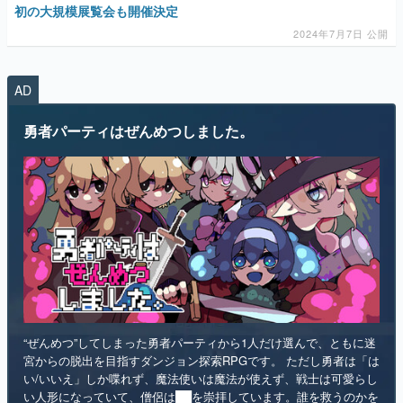
AD
マンガ
勇者パーティはぜんめつしました。
女性向け
アプリレビュー
その他
電ファミニコゲーマーとは？
運営：株式会社マレ
“ぜんめつ”してしまった勇者パーティから1人だけ選んで、ともに迷
宮からの脱出を目指すダンジョン探索RPGです。 ただし勇者は「は
い/いいえ」しか喋れず、魔法使いは魔法が使えず、戦士は可愛らし
い人形になっていて、僧侶は██を崇拝しています。誰を救うのかを
選ぶのは、あなたです。
インディー
RPG