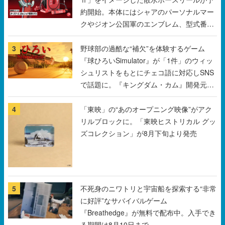
3
野球部の過酷な“補欠”を体験するゲーム
『球ひろいSimulator』が「1件」のウィッ
シュリストをもとにチェコ語に対応しSNS
で話題に。『キングダム・カム』開発元や
チェコのプロ野球選手から称賛の声
4
「東映」の“あのオープニング映像”がアク
リルブロックに。「東映ヒストリカル グッ
ズコレクション」が8月下旬より発売
5
不死身のニワトリと宇宙船を探索する“非常
に好評”なサバイバルゲーム
『Breathedge』が無料で配布中。入手でき
る期間は8月10日まで
すべて見る