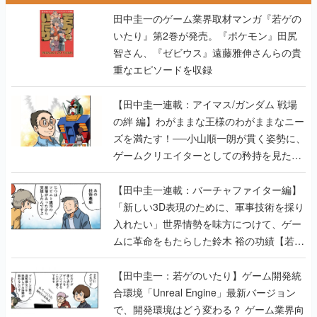
重なエピソードを収録
【田中圭一連載：アイマス/ガンダム 戦場
の絆 編】わがままな王様のわがままなニー
ズを満たす！──小山順一朗が貫く姿勢に、
ゲームクリエイターとしての矜持を見た
【若ゲのいたり最終回】
【田中圭一連載：バーチャファイター編】
「新しい3D表現のために、軍事技術を採り
入れたい」世界情勢を味方につけて、ゲー
ムに革命をもたらした鈴木 裕の功績【若ゲ
のいたり】
【田中圭一：若ゲのいたり】ゲーム開発統
合環境「Unreal Engine」最新バージョン
で、開発環境はどう変わる？ ゲーム業界向
けソリューションイベント「GTMF2019」
に行って、より理解を深めよう【PR】
【田中圭一連載：サイバーコネクトツー