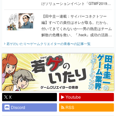
編】すべての責任はオレが取る。だから、
付いてきてくれないか──男の熱意はチーム
解散の危機を救い、『.hack』成功の活路を
開く。業界の快男児・松山 洋に流れる血は
若ゲのいたり〜ゲームクリエイターの青春〜
の記事一覧
『少年ジャンプ』色だった【若ゲのいた
り】
X
Youtube
Discord
RSS
ピックアップ