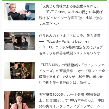
く本気だった
作り込みのすさまじさにコラボ先も驚嘆
──『Wizardry Variants Daphne』
×『FFXI』コラボが期間限定なのにジョブ
もキャラも武器も戦闘システムもワンオフ
で作り込まれた理由を両ディレクターに聞
く
『TATSUJIN』の弓削雅稔×『ライデンファ
イターズ』の齋藤貴幸──かつて縦シュー全
盛期を支えていた2人が、30年後に同じ会
社で机を並べる理由とは。新作
『TATSUJIN EXTREME』で初タッグを組
んだレジェンド2人に訊く開発秘話
実写映像1000分、ルート分岐100種類以
上。配信開始5日で100万本を売った、中国
発の実写インタラクティブドラマゲーム
『盛世天下：女帝への道II』の、規模が違
うこだわりをプロデューサーに聞いた
半年でアプリストアをオープン？ スマホア