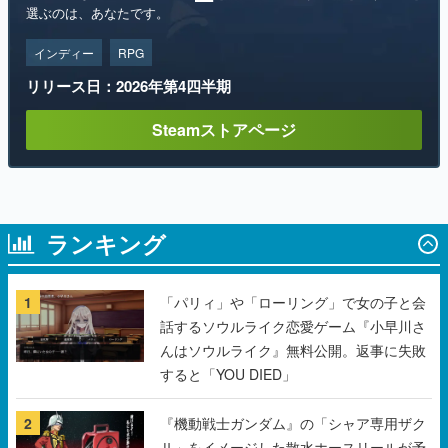
リリース日：2026年第4四半期
Steamストアページ
ランキング
1
「パリィ」や「ローリング」で女の子と会
話するソウルライク恋愛ゲーム『小早川さ
んはソウルライク』無料公開。返事に失敗
すると「YOU DIED」
2
『機動戦士ガンダム』の「シャア専用ザク
Ⅱ」をイメージした散水ホースリールが予
約開始。本体にはシャアのパーソナルマー
クやジオン公国軍のエンブレム、型式番号
などを配置