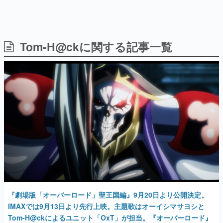
Tom-H@ckに関する記事一覧
日本のコンテンツ産業やカルチャーに与えた影響を探る企
画です。
日本モバイルゲーム産業史
日本のモバイルゲーム史における主要なトピック・タイト
ルを網羅するほか、開発者へのインタビューや識者による
解説を掲載。約20年の歴史が一望できる決定版！
若ゲのいたり〜ゲームクリエイターの青春〜
『うつヌケ』『ペンと箸』等で知られるマンガ家・田中圭
一先生によるゲーム業界レポートマンガです。
なんでゲームは面白い？
ゲーム開発者・hamatsu氏がゲームの魅力を画面や操作の
具体的な形から解き明かしていく、硬派で骨太な評論連載
です。
ゲームが変えた日本語
『劇場版「オーバーロード」聖王国編』9月20日より公開決定。
「経験値」「裏技」「ラスボス」… ゲームにまつわる言葉
の起源や用法の変遷を、コンピューター文化史研究家・タ
IMAXでは9月13日より先行上映。主題歌はオーイシマサヨシと
イニーP氏が徹底調査。
Tom-H@ckによるユニット「OxT」が担当。『オーバーロード』
初の大規模展覧会も開催決定
カテゴリ
2024年7月7日 公開
特集記事