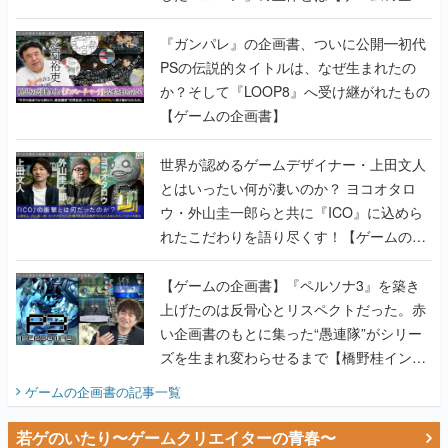
か？そして『LOOP8』へ受け継がれたもの
【ゲームの企画書】
世界が認めるゲームデザイナー・上田文人
とはいったい何が凄いのか？ ヨコオタロ
ウ・外山圭一郎らと共に『ICO』に込めら
れたこだわりを語り尽くす！【ゲームの企
画書】
【ゲームの企画書】『ペルソナ3』を築き
上げたのは反骨心とリスペクトだった。赤
い企画書のもとに集った“愚連隊”がシリー
ズを生まれ変わらせるまで【橋野桂インタ
ビュー】
ゲームの企画書
の記事一覧
若ゲのいたり〜ゲームクリエイターの青春〜
田中圭一のゲーム業界取材マンガ『若ゲの
いたり』第2巻が発売。『ポケモン』田尻
智さん、『ゼビウス』遠藤雅伸さんらの貴