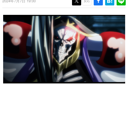
2024年7月7日 19:00
反応
日本のコンテンツ産業やカルチャーに与えた影響を探る企
画です。
日本モバイルゲーム産業史
日本のモバイルゲーム史における主要なトピック・タイト
ルを網羅するほか、開発者へのインタビューや識者による
解説を掲載。約20年の歴史が一望できる決定版！
若ゲのいたり〜ゲームクリエイターの青春〜
『うつヌケ』『ペンと箸』等で知られるマンガ家・田中圭
一先生によるゲーム業界レポートマンガです。
なんでゲームは面白い？
ゲーム開発者・hamatsu氏がゲームの魅力を画面や操作の
具体的な形から解き明かしていく、硬派で骨太な評論連載
です。
ゲームが変えた日本語
「経験値」「裏技」「ラスボス」… ゲームにまつわる言葉
の起源や用法の変遷を、コンピューター文化史研究家・タ
イニーP氏が徹底調査。
カテゴリ
特集記事