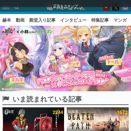
広告をスキップ
赫本
動画
殿堂入り記事
インタビュー
特集記事
マンガ
いま読まれている記事
ピックアップ
注目度
2244
注目度
1672
電ファミのいま読まれている記事ランキング
アプリセール情報