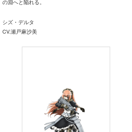
の淵へと陥れる。
シズ・デルタ
CV.瀬戸麻沙美