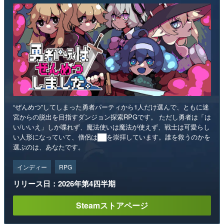
“ぜんめつ”してしまった勇者パーティから1人だけ選んで、ともに迷
宮からの脱出を目指すダンジョン探索RPGです。 ただし勇者は「は
い/いいえ」しか喋れず、魔法使いは魔法が使えず、戦士は可愛らし
い人形になっていて、僧侶は██を崇拝しています。誰を救うのかを
選ぶのは、あなたです。
インディー
RPG
リリース日：2026年第4四半期
Steamストアページ