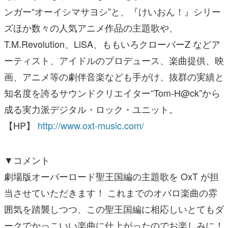
ンガー“オーイシマサヨシ”と、『けいおん！』シリー
ズほか数々の人気アニメ作品の主題歌や、
T.M.Revolution、LiSA、ももいろクローバーZ などア
ーティスト、アイドルのプロデュース、楽曲提供、映
画、アニメ等の劇伴音楽なども手がけ、抜群の実績と
知名度を誇るサウンドクリエイター“Tom-H@ck”から
成る実力派デジタル・ロック・ユニット。
【HP】
http://www.oxt-music.com/
▼コメント
劇場版オーバーロード聖王国編の主題歌を OxT が担
当させていただきます！ これまでのオバロ楽曲の雰
囲気を踏襲しつつ、この聖王国編に相応しいとてもダ
ークでかっこいい楽曲に仕上がったのでお楽しみに！