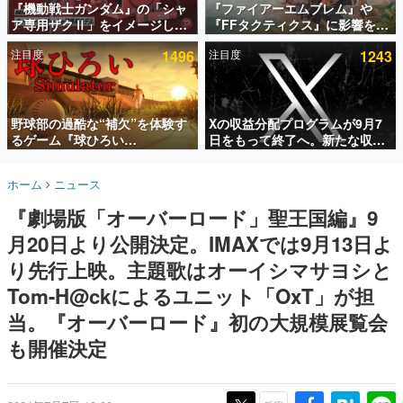
『機動戦士ガンダム』の「シャ
『ファイアーエムブレム』や
ア専用ザクⅡ」をイメージした
『FFタクティクス』に影響を受
インタビュー
散水ホースリールが予約開始。
けた新作戦略RPG『Beaten
注目度
1496
注目度
1243
本体にはシャアのパーソナルマ
Path』2027年に発売へ。
連載・特集一覧
ークやジオン公国軍のエンブレ
PC（Steam）、PS5、Xbox、
ム、型式番号などを配置
Switch向けにリリース予定
殿堂入り記事
SNS拡散数が数千以上！ ページビュー数万以上！ などな
野球部の過酷な“補欠”を体験す
Xの収益分配プログラムが9月7
ど。多くの人々に読まれた、電ファミ渾身の“殿堂入り”記
るゲーム『球ひろい
日をもって終了へ。新たな収益
事をまとめました。
Simulator』が「1件」のウィッ
化制度「Original Content
シュリストをもとにチェコ語に
Rewards Program」を発表
ゲームの企画書
ホーム
ニュース
対応しSNSで話題に。『キング
名作ゲームクリエイターの方々に製作時のエピソードをお
聞きし、ヒットする企画（ゲーム）とは何か？を探ってい
ダム・カム』開発元やチェコの
『劇場版「オーバーロード」聖王国編』9
きます。
プロ野球選手から称賛の声
月20日より公開決定。IMAXでは9月13日よ
赫本
この物語を解いてはいけない。『赫本』は、〈試験問題〉
り先行上映。主題歌はオーイシマサヨシと
の形をした短編ホラー小説集です。
Tom-H@ckによるユニット「OxT」が担
当。『オーバーロード』初の大規模展覧会
新世代に訊く
これからのデジタルゲーム市場を担う若きクリエイター達
も開催決定
の姿を追い、彼らのルーツと情熱を探っていきます。
ゲーム世代の作家たち
ゲームに多大な影響を受けた作家さんに取材し、ゲームが