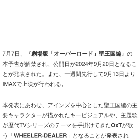
マンガ
女性向け
アプリレビュー
その他
7月7日、『
』の
劇場版「オーバーロード」聖王国編
本予告が解禁され、公開日が2024年9月20日となるこ
電ファミニコゲーマーとは？
とが発表された。また、一週間先行して9月13日より
運営：株式会社マレ
IMAXで上映が行われる。
本発表にあわせ、アインズを中心とした聖王国編の主
要キャラクターが描かれたキービジュアルや、主題歌
が歴代TVシリーズのテーマを手掛けてきた
が歌
OxT
う「
」となることが発表され
WHEELER-DEALER