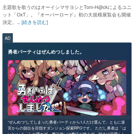
主題歌を歌うのはオーイシマサヨシとTom-H@ckによるユニ
ット「OxT」。『オーバーロード』初の大規模展覧会も開催
決定。...
[続きを読む]
AD
勇者パーティはぜんめつしました。
“ぜんめつ”してしまった勇者パーティから1人だけ選んで、ともに迷
宮からの脱出を目指すダンジョン探索RPGです。 ただし勇者は「は
い/いいえ」しか喋れず、魔法使いは魔法が使えず、戦士は可愛らし