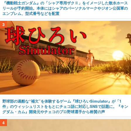
『機動戦士ガンダム』の「シャア専用ザクⅡ」をイメージした散水ホース
リールが予約開始。本体にはシャアのパーソナルマークやジオン公国軍の
エンブレム、型式番号などを配置
3
野球部の過酷な“補欠”を体験するゲーム『球ひろいSimulator』が「1
件」のウィッシュリストをもとにチェコ語に対応しSNSで話題に。『キン
グダム・カム』開発元やチェコのプロ野球選手から称賛の声
4