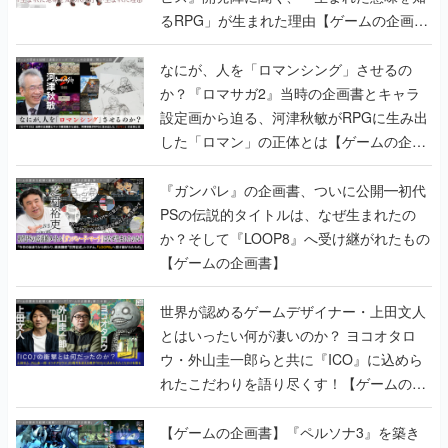
るRPG」が生まれた理由【ゲームの企画
書】
なにが、人を「ロマンシング」させるの
か？『ロマサガ2』当時の企画書とキャラ
設定画から迫る、河津秋敏がRPGに生み出
した「ロマン」の正体とは【ゲームの企画
書】
『ガンパレ』の企画書、ついに公開━初代
PSの伝説的タイトルは、なぜ生まれたの
か？そして『LOOP8』へ受け継がれたもの
【ゲームの企画書】
世界が認めるゲームデザイナー・上田文人
とはいったい何が凄いのか？ ヨコオタロ
ウ・外山圭一郎らと共に『ICO』に込めら
れたこだわりを語り尽くす！【ゲームの企
画書】
【ゲームの企画書】『ペルソナ3』を築き