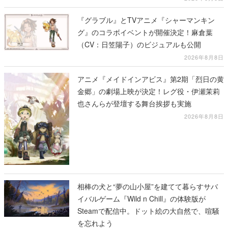
『グラブル』とTVアニメ『シャーマンキン
グ』のコラボイベントが開催決定！麻倉葉
（CV：日笠陽子）のビジュアルも公開
2026年8月8日
アニメ『メイドインアビス』第2期「烈日の黄
金郷」の劇場上映が決定！レグ役・伊瀬茉莉
也さんらが登壇する舞台挨拶も実施
2026年8月8日
相棒の犬と“夢の山小屋”を建てて暮らすサバ
イバルゲーム『Wild n Chill』の体験版が
Steamで配信中。ドット絵の大自然で、喧騒
を忘れよう