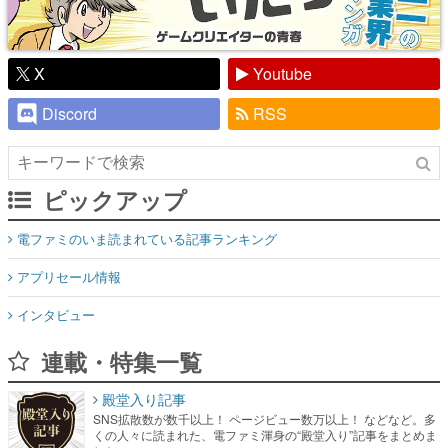
X
Youtube
Discord
RSS
ピックアップ
電ファミのいま読まれている記事ランキング
アプリセール情報
インタビュー
連載・特集一覧
殿堂入り記事
SNS拡散数が数千以上！ ページビュー数万以上！ などなど。多
くの人々に読まれた、電ファミ渾身の“殿堂入り”記事をまとめま