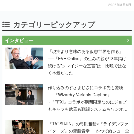
2026年8月8日
カテゴリーピックアップ
インタビュー
「現実より意味のある仮想世界を作る」
──『EVE Online』の生みの親が18年掲げ
続ける”クレイジーな宣言”は、比喩ではな
く本気だった
作り込みのすさまじさにコラボ先も驚嘆
──『Wizardry Variants Daphne』
×『FFXI』コラボが期間限定なのにジョブ
もキャラも武器も戦闘システムもワンオフ
で作り込まれた理由を両ディレクターに聞
く
『TATSUJIN』の弓削雅稔×『ライデンファ
イターズ』の齋藤貴幸──かつて縦シュー全