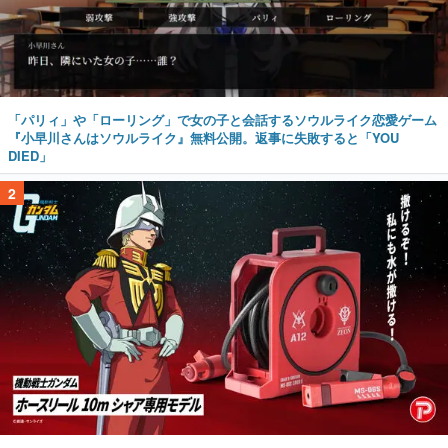
「パリィ」や「ローリング」で女の子と会話するソウルライク恋愛ゲーム
『小早川さんはソウルライク』無料公開。返事に失敗すると「YOU
DIED」
2