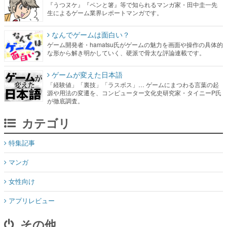
『うつヌケ』『ペンと箸』等で知られるマンガ家・田中圭一先
生によるゲーム業界レポートマンガです。
なんでゲームは面白い？
ゲーム開発者・hamatsu氏がゲームの魅力を画面や操作の具体的
な形から解き明かしていく、硬派で骨太な評論連載です。
ゲームが変えた日本語
「経験値」「裏技」「ラスボス」… ゲームにまつわる言葉の起
源や用法の変遷を、コンピューター文化史研究家・タイニーP氏
が徹底調査。
カテゴリ
特集記事
マンガ
女性向け
アプリレビュー
その他