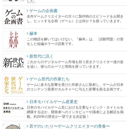
した。
ゲームの企画書
名作ゲームクリエイターの方々に製作時のエピソードをお聞き
し、ヒットする企画（ゲーム）とは何か？を探っていきます。
赫本
この物語を解いてはいけない。『赫本』は、〈試験問題〉の形
をした短編ホラー小説集です。
新世代に訊く
これからのデジタルゲーム市場を担う若きクリエイター達の姿
を追い、彼らのルーツと情熱を探っていきます。
ゲーム世代の作家たち
ゲームに多大な影響を受けた作家さんに取材し、ゲームが日本
のコンテンツ産業やカルチャーに与えた影響を探る企画です。
日本モバイルゲーム産業史
日本のモバイルゲーム史における主要なトピック・タイトルを
網羅するほか、開発者へのインタビューや識者による解説を掲
載。約20年の歴史が一望できる決定版！
若ゲのいたり〜ゲームクリエイターの青春〜