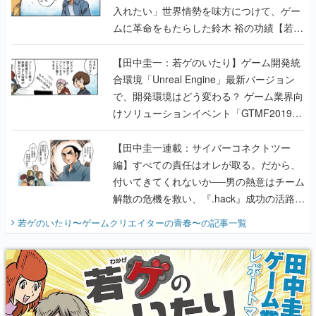
入れたい」世界情勢を味方につけて、ゲー
ムに革命をもたらした鈴木 裕の功績【若ゲ
のいたり】
【田中圭一：若ゲのいたり】ゲーム開発統
合環境「Unreal Engine」最新バージョン
で、開発環境はどう変わる？ ゲーム業界向
けソリューションイベント「GTMF2019」
に行って、より理解を深めよう【PR】
【田中圭一連載：サイバーコネクトツー
編】すべての責任はオレが取る。だから、
付いてきてくれないか──男の熱意はチーム
解散の危機を救い、『.hack』成功の活路を
開く。業界の快男児・松山 洋に流れる血は
若ゲのいたり〜ゲームクリエイターの青春〜
の記事一覧
『少年ジャンプ』色だった【若ゲのいた
り】