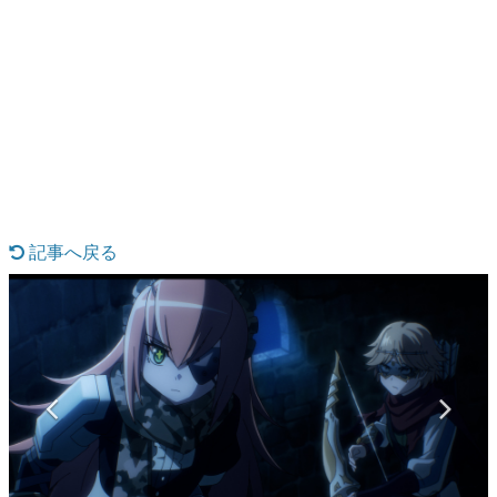
日本のコンテンツ産業やカルチャーに与えた影響を探る企
画です。
日本モバイルゲーム産業史
日本のモバイルゲーム史における主要なトピック・タイト
ルを網羅するほか、開発者へのインタビューや識者による
解説を掲載。約20年の歴史が一望できる決定版！
若ゲのいたり〜ゲームクリエイターの青春〜
『うつヌケ』『ペンと箸』等で知られるマンガ家・田中圭
一先生によるゲーム業界レポートマンガです。
記事へ戻る
なんでゲームは面白い？
ゲーム開発者・hamatsu氏がゲームの魅力を画面や操作の
具体的な形から解き明かしていく、硬派で骨太な評論連載
です。
ゲームが変えた日本語
「経験値」「裏技」「ラスボス」… ゲームにまつわる言葉
の起源や用法の変遷を、コンピューター文化史研究家・タ
イニーP氏が徹底調査。
カテゴリ
特集記事