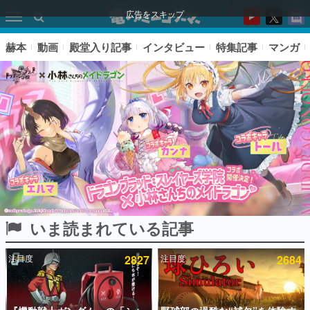
広告をスキップ
赫本
動画
殿堂入り記事
インタビュー
特集記事
マンガ
いま読まれている記事
ピックアップ
注目度
2827
注目度
2684
電ファミのいま読まれている記事ランキング
アプリセール情報