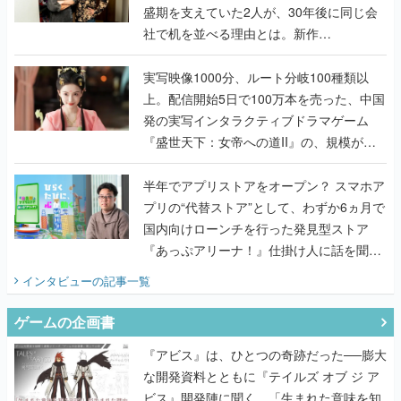
盛期を支えていた2人が、30年後に同じ会
社で机を並べる理由とは。新作
『TATSUJIN EXTREME』で初タッグを組
んだレジェンド2人に訊く開発秘話
実写映像1000分、ルート分岐100種類以
上。配信開始5日で100万本を売った、中国
発の実写インタラクティブドラマゲーム
『盛世天下：女帝への道II』の、規模が違
うこだわりをプロデューサーに聞いた
半年でアプリストアをオープン？ スマホア
プリの“代替ストア”として、わずか6ヵ月で
国内向けローンチを行った発見型ストア
『あっぷアリーナ！』仕掛け人に話を聞い
てみた
インタビュー
の記事一覧
ゲームの企画書
『アビス』は、ひとつの奇跡だった──膨大
な開発資料とともに『テイルズ オブ ジ ア
ビス』開発陣に聞く、「生まれた意味を知