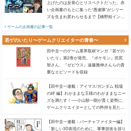
上げたのは反骨心とリスペクトだった。赤
い企画書のもとに集った“愚連隊”がシリー
ズを生まれ変わらせるまで【橋野桂インタ
ビュー】
ゲームの企画書
の記事一覧
若ゲのいたり〜ゲームクリエイターの青春〜
田中圭一のゲーム業界取材マンガ『若ゲの
いたり』第2巻が発売。『ポケモン』田尻
智さん、『ゼビウス』遠藤雅伸さんらの貴
重なエピソードを収録
【田中圭一連載：アイマス/ガンダム 戦場
の絆 編】わがままな王様のわがままなニー
ズを満たす！──小山順一朗が貫く姿勢に、
ゲームクリエイターとしての矜持を見た
【若ゲのいたり最終回】
【田中圭一連載：バーチャファイター編】
「新しい3D表現のために、軍事技術を採り