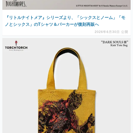
マンガ
『リトルナイトメア』シリーズより、「シックスとノーム」「モ
女性向け
ノとシックス」のTシャツ＆パーカーが復刻再販へ
2026年6月30日 公開
アプリレビュー
その他
電ファミニコゲーマーとは？
運営：株式会社マレ