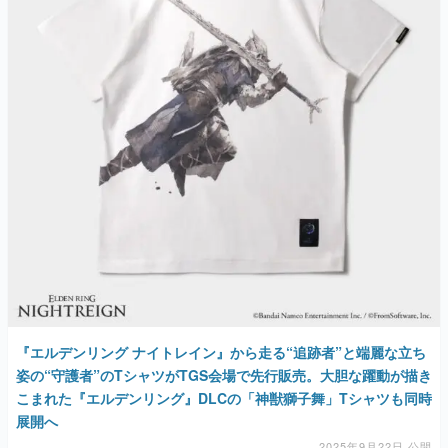
『エルデンリング ナイトレイン』から走る“追跡者”と端麗な立ち
姿の“守護者”のTシャツがTGS会場で先行販売。大胆な躍動が描き
こまれた『エルデンリング』DLCの「神獣獅子舞」Tシャツも同時
展開へ
2025年9月22日 公開