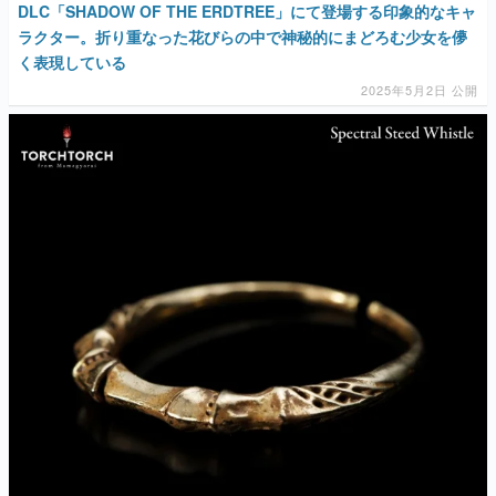
DLC「SHADOW OF THE ERDTREE」にて登場する印象的なキャ
ラクター。折り重なった花びらの中で神秘的にまどろむ少女を儚
く表現している
2025年5月2日 公開