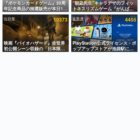
『ポケモンカードゲーム』30周
“朝凪先生”キャラデザのフィッ
年記念商品の抽選販売が本日12
トネスリズムゲーム『がんば
インタビュー
時より開始。拡張パック「30th
れ！チアリズム』Steamストア
注目度
10373
注目度
4455
CELEBRATION」のボックス
ページが公開。キャラクターの
連載・特集一覧
に、「プレミアムデッキセット
CVは陽向葵ゅかさん
エーフィ・ブラッキー」
殿堂入り記事
「FUTURISTIC BOX」の計3商
SNS拡散数が数千以上！ ページビュー数万以上！ などな
品
映画『バイオハザード』全世界
PlayStation公式ライセンス・ポ
ど。多くの人々に読まれた、電ファミ渾身の“殿堂入り”記
初公開シーン収録の「日本限
ップアップストアが池袋駅にて
事をまとめました。
定」予告映像が解禁。バイオの
期間限定で開催。夏のアパレル
日（8月10日）にあわせて、
や『ブラッドボーン』の新作ア
ゲームの企画書
「ラクーンシティ総合病院」へ
イテムが登場
名作ゲームクリエイターの方々に製作時のエピソードをお
聞きし、ヒットする企画（ゲーム）とは何か？を探ってい
行く配達人の姿が披露
きます。
赫本
この物語を解いてはいけない。『赫本』は、〈試験問題〉
の形をした短編ホラー小説集です。
新世代に訊く
これからのデジタルゲーム市場を担う若きクリエイター達
の姿を追い、彼らのルーツと情熱を探っていきます。
ゲーム世代の作家たち
ゲームに多大な影響を受けた作家さんに取材し、ゲームが