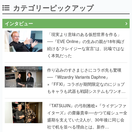
カテゴリーピックアップ
インタビュー
「現実より意味のある仮想世界を作る」
──『EVE Online』の生みの親が18年掲げ
続ける”クレイジーな宣言”は、比喩ではな
く本気だった
作り込みのすさまじさにコラボ先も驚嘆
──『Wizardry Variants Daphne』
×『FFXI』コラボが期間限定なのにジョブ
もキャラも武器も戦闘システムもワンオフ
で作り込まれた理由を両ディレクターに聞
く
『TATSUJIN』の弓削雅稔×『ライデンファ
イターズ』の齋藤貴幸──かつて縦シュー全
盛期を支えていた2人が、30年後に同じ会
社で机を並べる理由とは。新作