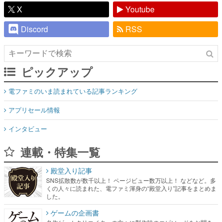
X
Youtube
Discord
RSS
ピックアップ
電ファミのいま読まれている記事ランキング
アプリセール情報
インタビュー
連載・特集一覧
殿堂入り記事
SNS拡散数が数千以上！ ページビュー数万以上！ などなど。多
くの人々に読まれた、電ファミ渾身の“殿堂入り”記事をまとめま
した。
ゲームの企画書