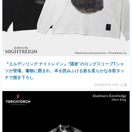
『エルデンリング ナイトレイン』“隠者”のロングスリーブTシャ
ツが登場。書物に囲まれ、本を読みふける姿を柔らかな水彩タッ
チで描き下ろし
2026年5月15日 公開