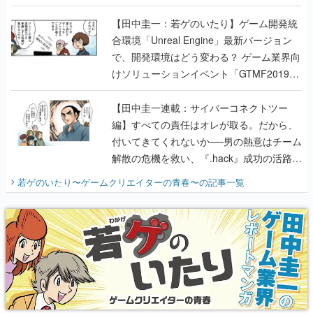
のいたり】
【田中圭一：若ゲのいたり】ゲーム開発統
合環境「Unreal Engine」最新バージョン
で、開発環境はどう変わる？ ゲーム業界向
けソリューションイベント「GTMF2019」
に行って、より理解を深めよう【PR】
【田中圭一連載：サイバーコネクトツー
編】すべての責任はオレが取る。だから、
付いてきてくれないか──男の熱意はチーム
解散の危機を救い、『.hack』成功の活路を
開く。業界の快男児・松山 洋に流れる血は
若ゲのいたり〜ゲームクリエイターの青春〜
の記事一覧
『少年ジャンプ』色だった【若ゲのいた
り】