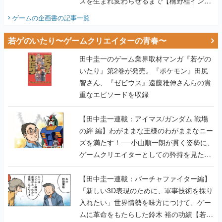
ズを生まれ変わらせるまで【橋野桂インタ
ビュー】
ゲームの企画書
の記事一覧
若ゲのいたり〜ゲームクリエイターの青春〜
田中圭一のゲーム業界取材マンガ『若ゲの
いたり』第2巻が発売。『ポケモン』田尻
智さん、『ゼビウス』遠藤雅伸さんらの貴
重なエピソードを収録
【田中圭一連載：アイマス/ガンダム 戦場
の絆 編】わがままな王様のわがままなニー
ズを満たす！──小山順一朗が貫く姿勢に、
ゲームクリエイターとしての矜持を見た
【若ゲのいたり最終回】
【田中圭一連載：バーチャファイター編】
「新しい3D表現のために、軍事技術を採り
入れたい」世界情勢を味方につけて、ゲー
ムに革命をもたらした鈴木 裕の功績【若ゲ