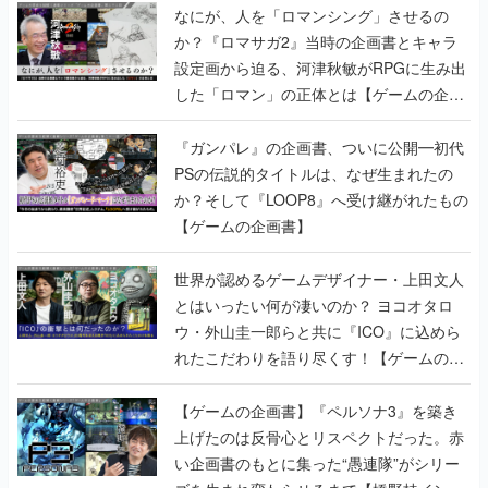
なにが、人を「ロマンシング」させるの
か？『ロマサガ2』当時の企画書とキャラ
設定画から迫る、河津秋敏がRPGに生み出
した「ロマン」の正体とは【ゲームの企画
書】
『ガンパレ』の企画書、ついに公開━初代
PSの伝説的タイトルは、なぜ生まれたの
か？そして『LOOP8』へ受け継がれたもの
【ゲームの企画書】
世界が認めるゲームデザイナー・上田文人
とはいったい何が凄いのか？ ヨコオタロ
ウ・外山圭一郎らと共に『ICO』に込めら
れたこだわりを語り尽くす！【ゲームの企
画書】
【ゲームの企画書】『ペルソナ3』を築き
上げたのは反骨心とリスペクトだった。赤
い企画書のもとに集った“愚連隊”がシリー