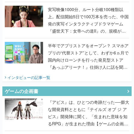
『TATSUJIN EXTREME』で初タッグを組
んだレジェンド2人に訊く開発秘話
実写映像1000分、ルート分岐100種類以
上。配信開始5日で100万本を売った、中国
発の実写インタラクティブドラマゲーム
『盛世天下：女帝への道II』の、規模が違
うこだわりをプロデューサーに聞いた
半年でアプリストアをオープン？ スマホア
プリの“代替ストア”として、わずか6ヵ月で
国内向けローンチを行った発見型ストア
『あっぷアリーナ！』仕掛け人に話を聞い
てみた
インタビュー
の記事一覧
ゲームの企画書
『アビス』は、ひとつの奇跡だった──膨大
な開発資料とともに『テイルズ オブ ジ ア
ビス』開発陣に聞く、「生まれた意味を知
るRPG」が生まれた理由【ゲームの企画
書】