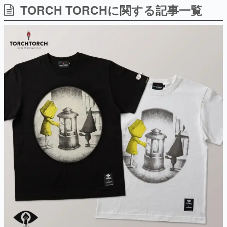
TORCH TORCHに関する記事一覧
日本のコンテンツ産業やカルチャーに与えた影響を探る企
画です。
日本モバイルゲーム産業史
日本のモバイルゲーム史における主要なトピック・タイト
ルを網羅するほか、開発者へのインタビューや識者による
解説を掲載。約20年の歴史が一望できる決定版！
若ゲのいたり〜ゲームクリエイターの青春〜
『うつヌケ』『ペンと箸』等で知られるマンガ家・田中圭
一先生によるゲーム業界レポートマンガです。
なんでゲームは面白い？
ゲーム開発者・hamatsu氏がゲームの魅力を画面や操作の
具体的な形から解き明かしていく、硬派で骨太な評論連載
です。
ゲームが変えた日本語
「経験値」「裏技」「ラスボス」… ゲームにまつわる言葉
の起源や用法の変遷を、コンピューター文化史研究家・タ
イニーP氏が徹底調査。
カテゴリ
特集記事