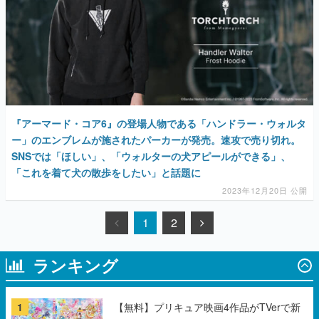
『アーマード・コア6』の登場人物である「ハンドラー・ウォルタ
ー」のエンブレムが施されたパーカーが発売。速攻で売り切れ。
SNSでは「ほしい」、「ウォルターの犬アピールができる」、
「これを着て犬の散歩をしたい」と話題に
2023年12月20日 公開
1
2
ランキング
1
【無料】プリキュア映画4作品がTVerで新