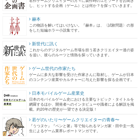
名作ゲームクリエイターの方々に製作時のエピソードをお聞き
し、ヒットする企画（ゲーム）とは何か？を探っていきます。
赫本
この物語を解いてはいけない。『赫本』は、〈試験問題〉の形
をした短編ホラー小説集です。
新世代に訊く
これからのデジタルゲーム市場を担う若きクリエイター達の姿
を追い、彼らのルーツと情熱を探っていきます。
ゲーム世代の作家たち
ゲームに多大な影響を受けた作家さんに取材し、ゲームが日本
のコンテンツ産業やカルチャーに与えた影響を探る企画です。
日本モバイルゲーム産業史
日本のモバイルゲーム史における主要なトピック・タイトルを
網羅するほか、開発者へのインタビューや識者による解説を掲
載。約20年の歴史が一望できる決定版！
若ゲのいたり〜ゲームクリエイターの青春〜
『うつヌケ』『ペンと箸』等で知られるマンガ家・田中圭一先
生によるゲーム業界レポートマンガです。