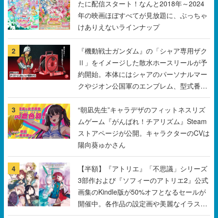
たに配信スタート！なんと2018年～2024
年の映画ほぼすべてが見放題に、ぶっちゃ
けありえないラインナップ
2
『機動戦士ガンダム』の「シャア専用ザク
Ⅱ」をイメージした散水ホースリールが予
約開始。本体にはシャアのパーソナルマー
クやジオン公国軍のエンブレム、型式番号
などを配置
3
“朝凪先生”キャラデザのフィットネスリズ
ムゲーム『がんばれ！チアリズム』Steam
ストアページが公開。キャラクターのCVは
陽向葵ゅかさん
4
【半額】『アトリエ』「不思議」シリーズ
3部作および『ソフィーのアトリエ2』公式
画集のKindle版が50%オフとなるセールが
開催中。各作品の設定画や美麗なイラスト
の数々をふんだんに収録