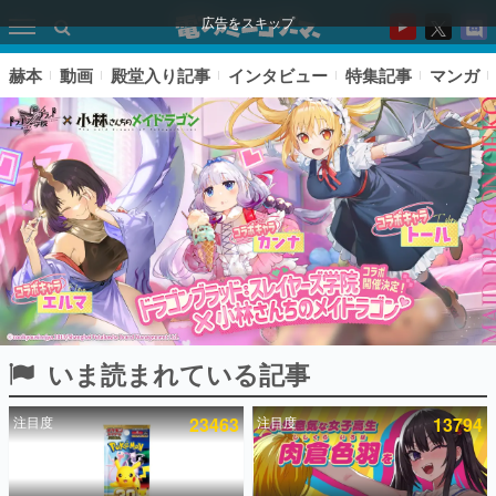
広告をスキップ
赫本
動画
殿堂入り記事
インタビュー
特集記事
マンガ
いま読まれている記事
ピックアップ
注目度
23463
注目度
13794
電ファミのいま読まれている記事ランキング
アプリセール情報