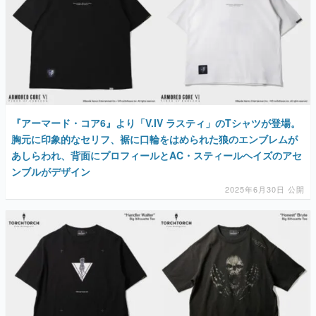
『アーマード・コア6』より「V.IV ラスティ」のTシャツが登場。
胸元に印象的なセリフ、裾に口輪をはめられた狼のエンブレムが
あしらわれ、背面にプロフィールとAC・スティールヘイズのアセ
ンブルがデザイン
2025年6月30日 公開