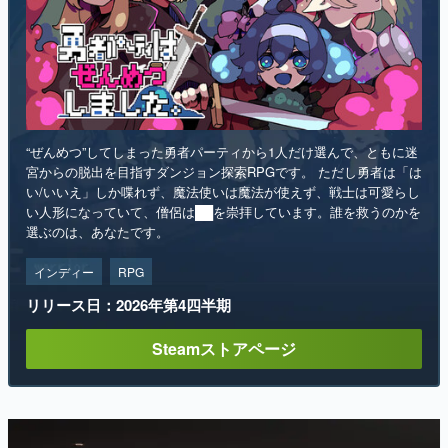
“ぜんめつ”してしまった勇者パーティから1人だけ選んで、ともに迷
宮からの脱出を目指すダンジョン探索RPGです。 ただし勇者は「は
い/いいえ」しか喋れず、魔法使いは魔法が使えず、戦士は可愛らし
い人形になっていて、僧侶は██を崇拝しています。誰を救うのかを
選ぶのは、あなたです。
インディー
RPG
リリース日：2026年第4四半期
Steamストアページ