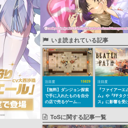
いま読まれている記事
15829
注目度
注目度
【無料】ダンジョン探索
『ファイアーエ
で手に入れたものを自分
ム』や『FFタク
の店で売るゲーム
ス』に影響を受
『Moonlighter』が
戦略RPG『Beat
Steamにて無料配布中！
Path』2027年
ToSに関する記事一覧
続編『Moonlighter 2』
へ。PC（Stea
の9月2日正式リリースを
PS5、Xbox、Sw