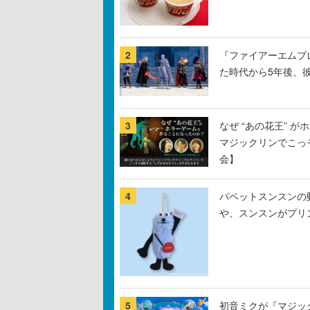
2
『ファイアーエムブ
た時代から5年後、
3
なぜ “あの花王” 
マジックリンでこっ
会】
4
パペットスンスンの
や、スンスンがプリ
5
初音ミクが『マジック：