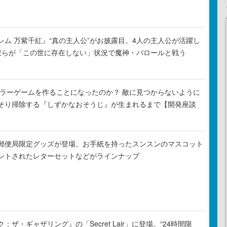
レム 万紫千紅』“真の主人公”がお披露目。4人の主人公が活躍し
彼らが「この世に存在しない」状況で魔神・バロールと戦う
がホラーゲームを作ることになったのか？ 敵に見つからないように
そり掃除する『しずかなおそうじ』が生まれるまで【開発座談
郵便局限定グッズが登場。お手紙を持ったスンスンのマスコット
ントされたレターセットなどがラインナップ
ザ・ギャザリング』の「Secret Lair」に登場。“24時間限