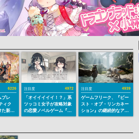
6226
4972
4939
注目度
注目度
ムブレ
「オイイイイイ！？」系
ゲームフリーク、『ビー
ティク
ツッコミ女子が攻略対象
スト・オブ・リンカネー
けた新作
の恋愛ノベルゲーム『美
ション』の継続的なアプ
en
術部カノジョ』Steamス
デ方針を表明。ユーザー
に発売
トアページが公開。「お
からの意見を真摯に受け
m）、
前らーそろそろ自重しろ
止めて対応へ。修正パッ
itch向
ー？＾＾」暗黒微笑の夢
チは約1週間以内に配信