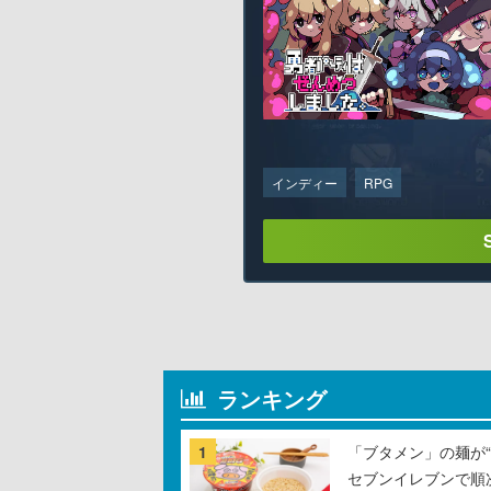
インディー
RPG
ランキング
1
「ブタメン」の麺が“
セブンイレブンで順