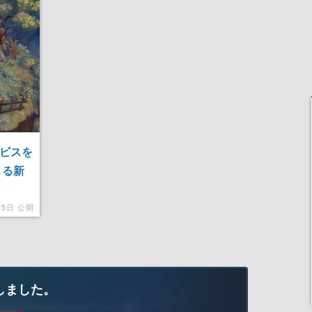
定
女子や、萌え声不思議ち
される予定
ゃん女子と青春を謳歌
サービスを
よる新
25日 公開
しました。