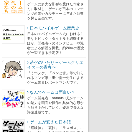
ゲームに多大な影響を受けた作家さ
んに取材し、ゲームが日本のコンテ
ンツ産業やカルチャーに与えた影響
を探る企画です。
日本モバイルゲーム産業史
日本のモバイルゲーム史における主
要なトピック・タイトルを網羅する
ほか、開発者へのインタビューや識
者による解説を掲載。約20年の歴史
が一望できる決定版！
若ゲのいたり〜ゲームクリエ
イターの青春〜
『うつヌケ』『ペンと箸』等で知ら
れるマンガ家・田中圭一先生による
ゲーム業界レポートマンガです。
なんでゲームは面白い？
ゲーム開発者・hamatsu氏がゲーム
の魅力を画面や操作の具体的な形か
ら解き明かしていく、硬派で骨太な
評論連載です。
ゲームが変えた日本語
「経験値」「裏技」「ラスボス」…