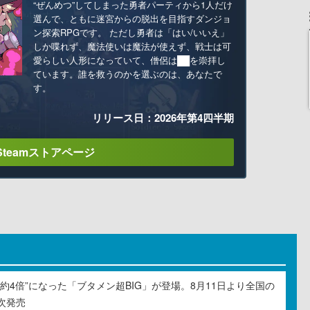
“ぜんめつ”してしまった勇者パーティから1人だけ
選んで、ともに迷宮からの脱出を目指すダンジョ
ン探索RPGです。 ただし勇者は「はい/いいえ」
しか喋れず、魔法使いは魔法が使えず、戦士は可
愛らしい人形になっていて、僧侶は██を崇拝し
ています。誰を救うのかを選ぶのは、あなたで
す。
リリース日：2026年第4四半期
Steamストアページ
約4倍”になった「ブタメン超BIG」が登場。8月11日より全国の
次発売