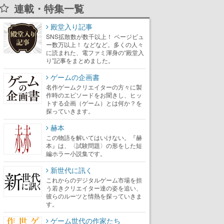
連載・特集一覧
殿堂入り記事
SNS拡散数が数千以上！ ページビュ
ー数万以上！ などなど。多くの人々
に読まれた、電ファミ渾身の“殿堂入
り”記事をまとめました。
ゲームの企画書
名作ゲームクリエイターの方々に製
作時のエピソードをお聞きし、ヒッ
トする企画（ゲーム）とは何か？を
探っていきます。
赫本
この物語を解いてはいけない。『赫
本』は、〈試験問題〉の形をした短
編ホラー小説集です。
新世代に訊く
これからのデジタルゲーム市場を担
う若きクリエイター達の姿を追い、
彼らのルーツと情熱を探っていきま
す。
ゲーム世代の作家たち