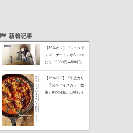
新着記事
【80%オフ】『シュタイ
ンズ・ゲート』がSteam
にて「2980円→596円」
でセール中。『0』『比翼
恋理のだーりん 』ほか、
【76%OFF】『印度カリ
『ロボティクス・ノー
ー子のスパイスカレー教
ツ』『カオスチャイル
室』Kindle版が日替わり
ド』など科学アドベンチ
セールで399円に。初心
ャーシリーズもセール対
者でも自宅で本格スパイ
象に
スカレー