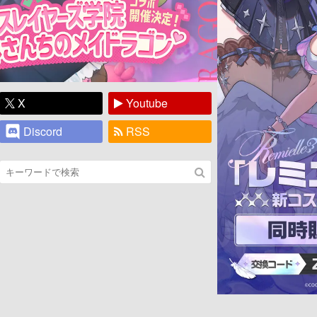
X
Youtube
Discord
RSS