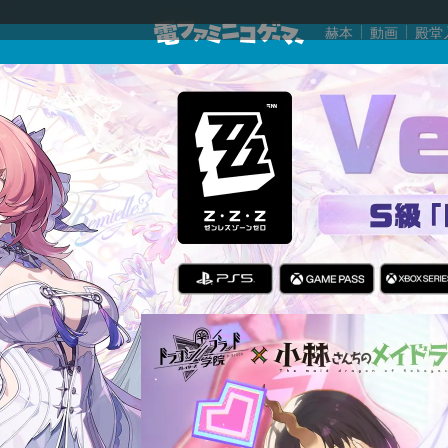
赫本
動画
殿堂