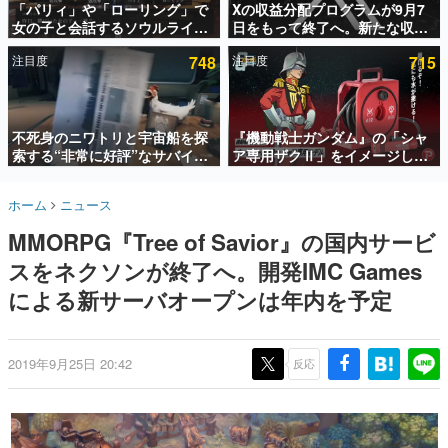
「パリィ」や「ローリング」で
Xの収益分配プログラムが9月7
女の子と会話するソウルライク
日をもって終了へ。新たな収益
インタビュー
恋愛ゲーム『小早川さんはソウ
化制度「Original Content
注目度
748
注目度
715
ルライク』無料公開。返事に失
Rewards Program」を発表
連載・特集一覧
敗すると「YOU DIED」
殿堂入り記事
SNS拡散数が数千以上！ ページビュー数万以上！ などな
不死身のニワトリと宇宙船を探
『機動戦士ガンダム』の「シャ
ど。多くの人々に読まれた、電ファミ渾身の“殿堂入り”記
索する“非常に好評”なサバイバ
ア専用ザクⅡ」をイメージした
事をまとめました。
ルゲーム『Breathedge』が無
散水ホースリールが予約開始。
料で配布中。入手できる期間は8
本体にはシャアのパーソナルマ
ゲームの企画書
ホーム
ニュース
月10日まで
ークやジオン公国軍のエンブレ
名作ゲームクリエイターの方々に製作時のエピソードをお
聞きし、ヒットする企画（ゲーム）とは何か？を探ってい
ム、型式番号などを配置
MMORPG『Tree of Savior』の国内サービ
きます。
スをネクソンが終了へ。開発IMC Games
赫本
この物語を解いてはいけない。『赫本』は、〈試験問題〉
による新サーバオープンは年内を予定
の形をした短編ホラー小説集です。
新世代に訊く
2019年9月25日 20:42
反応
これからのデジタルゲーム市場を担う若きクリエイター達
の姿を追い、彼らのルーツと情熱を探っていきます。
ゲーム世代の作家たち
ゲームに多大な影響を受けた作家さんに取材し、ゲームが