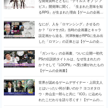
な開発資料とともに『テイルズ オブ ジ ア
ビス』開発陣に聞く、「生まれた意味を知
るRPG」が生まれた理由【ゲームの企画
書】
なにが、人を「ロマンシング」させるの
か？『ロマサガ2』当時の企画書とキャラ
設定画から迫る、河津秋敏がRPGに生み出
した「ロマン」の正体とは【ゲームの企画
書】
『ガンパレ』の企画書、ついに公開━初代
PSの伝説的タイトルは、なぜ生まれたの
か？そして『LOOP8』へ受け継がれたもの
【ゲームの企画書】
世界が認めるゲームデザイナー・上田文人
とはいったい何が凄いのか？ ヨコオタロ
ウ・外山圭一郎らと共に『ICO』に込めら
れたこだわりを語り尽くす！【ゲームの企
画書】