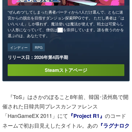
“ぜんめつ”してしまった勇者パーティから1人だけ選んで、ともに迷
宮からの脱出を目指すダンジョン探索RPGです。 ただし勇者は「は
い/いいえ」しか喋れず、魔法使いは魔法が使えず、戦士は可愛らし
い人形になっていて、僧侶は██を崇拝しています。誰を救うのかを
選ぶのは、あなたです。
インディー
RPG
リリース日：2026年第4四半期
Steamストアページ
『ToS』はさかのぼること8年前、韓国･済州島で開
催された日韓共同プレスカンファレンス
「HanGameEX 2011」にて
のコード
『Project R1』
ネームで初お目見えしたタイトル。あの
『ラグナロク