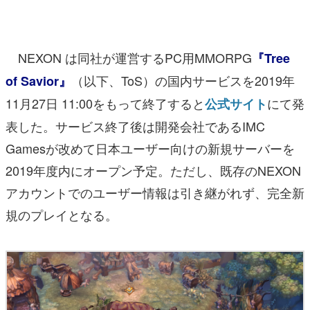
マンガ
女性向け
NEXON は同社が運営するPC用MMORPG
『Tree
アプリレビュー
（以下、ToS）の国内サービスを2019年
of Savior』
11月27日 11:00をもって終了すると
にて発
公式サイト
その他
表した。サービス終了後は開発会社であるIMC
電ファミニコゲーマーとは？
Gamesが改めて日本ユーザー向けの新規サーバーを
2019年度内にオープン予定。ただし、既存のNEXON
運営：株式会社マレ
アカウントでのユーザー情報は引き継がれず、完全新
規のプレイとなる。