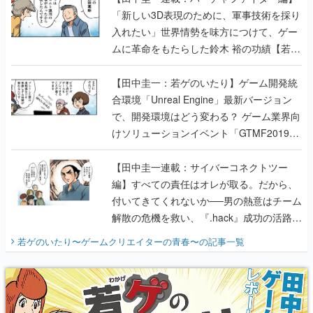
「新しい3D表現のために、軍事技術を採り
入れたい」世界情勢を味方につけて、ゲー
ムに革命をもたらした鈴木 裕の功績【若ゲ
のいたり】
【田中圭一：若ゲのいたり】ゲーム開発統
合環境「Unreal Engine」最新バージョン
で、開発環境はどう変わる？ ゲーム業界向
けソリューションイベント「GTMF2019」
に行って、より理解を深めよう【PR】
【田中圭一連載：サイバーコネクトツー
編】すべての責任はオレが取る。だから、
付いてきてくれないか──男の熱意はチーム
解散の危機を救い、『.hack』成功の活路を
開く。業界の快男児・松山 洋に流れる血は
若ゲのいたり〜ゲームクリエイターの青春〜
の記事一覧
『少年ジャンプ』色だった【若ゲのいた
り】