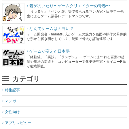
若ゲのいたり〜ゲームクリエイターの青春〜
『うつヌケ』『ペンと箸』等で知られるマンガ家・田中圭一先
生によるゲーム業界レポートマンガです。
なんでゲームは面白い？
ゲーム開発者・hamatsu氏がゲームの魅力を画面や操作の具体的
な形から解き明かしていく、硬派で骨太な評論連載です。
ゲームが変えた日本語
「経験値」「裏技」「ラスボス」… ゲームにまつわる言葉の起
源や用法の変遷を、コンピューター文化史研究家・タイニーP氏
が徹底調査。
カテゴリ
特集記事
マンガ
女性向け
アプリレビュー