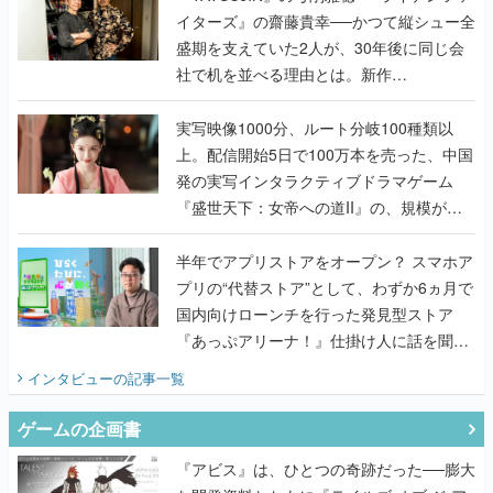
イターズ』の齋藤貴幸──かつて縦シュー全
盛期を支えていた2人が、30年後に同じ会
社で机を並べる理由とは。新作
『TATSUJIN EXTREME』で初タッグを組
んだレジェンド2人に訊く開発秘話
実写映像1000分、ルート分岐100種類以
上。配信開始5日で100万本を売った、中国
発の実写インタラクティブドラマゲーム
『盛世天下：女帝への道II』の、規模が違
うこだわりをプロデューサーに聞いた
半年でアプリストアをオープン？ スマホア
プリの“代替ストア”として、わずか6ヵ月で
国内向けローンチを行った発見型ストア
『あっぷアリーナ！』仕掛け人に話を聞い
てみた
インタビュー
の記事一覧
ゲームの企画書
『アビス』は、ひとつの奇跡だった──膨大