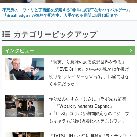
不死身のニワトリと宇宙船を探索する“非常に好評”なサバイバルゲーム
『Breathedge』が無料で配布中。入手できる期間は8月10日まで
カテゴリーピックアップ
インタビュー
「現実より意味のある仮想世界を作る」
──『EVE Online』の生みの親が18年掲げ
続ける”クレイジーな宣言”は、比喩ではな
く本気だった
作り込みのすさまじさにコラボ先も驚嘆
──『Wizardry Variants Daphne』
×『FFXI』コラボが期間限定なのにジョブ
もキャラも武器も戦闘システムもワンオフ
で作り込まれた理由を両ディレクターに聞
く
『TATSUJIN』の弓削雅稔×『ライデンファ