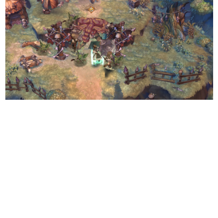
日本のコンテンツ産業やカルチャーに与えた影響を探る企
画です。
日本モバイルゲーム産業史
日本のモバイルゲーム史における主要なトピック・タイト
ルを網羅するほか、開発者へのインタビューや識者による
解説を掲載。約20年の歴史が一望できる決定版！
若ゲのいたり〜ゲームクリエイターの青春〜
『うつヌケ』『ペンと箸』等で知られるマンガ家・田中圭
一先生によるゲーム業界レポートマンガです。
なんでゲームは面白い？
ゲーム開発者・hamatsu氏がゲームの魅力を画面や操作の
具体的な形から解き明かしていく、硬派で骨太な評論連載
です。
ゲームが変えた日本語
「経験値」「裏技」「ラスボス」… ゲームにまつわる言葉
の起源や用法の変遷を、コンピューター文化史研究家・タ
イニーP氏が徹底調査。
カテゴリ
特集記事