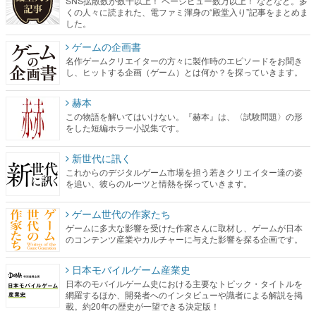
SNS拡散数が数千以上！ ページビュー数万以上！ などなど。多
くの人々に読まれた、電ファミ渾身の“殿堂入り”記事をまとめま
した。
ゲームの企画書
名作ゲームクリエイターの方々に製作時のエピソードをお聞き
し、ヒットする企画（ゲーム）とは何か？を探っていきます。
赫本
この物語を解いてはいけない。『赫本』は、〈試験問題〉の形
をした短編ホラー小説集です。
新世代に訊く
これからのデジタルゲーム市場を担う若きクリエイター達の姿
を追い、彼らのルーツと情熱を探っていきます。
ゲーム世代の作家たち
ゲームに多大な影響を受けた作家さんに取材し、ゲームが日本
のコンテンツ産業やカルチャーに与えた影響を探る企画です。
日本モバイルゲーム産業史
日本のモバイルゲーム史における主要なトピック・タイトルを
網羅するほか、開発者へのインタビューや識者による解説を掲
載。約20年の歴史が一望できる決定版！