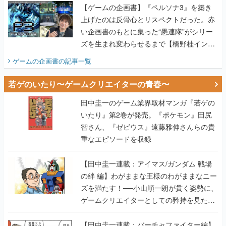
【ゲームの企画書】『ペルソナ3』を築き
上げたのは反骨心とリスペクトだった。赤
い企画書のもとに集った“愚連隊”がシリー
ズを生まれ変わらせるまで【橋野桂インタ
ビュー】
ゲームの企画書
の記事一覧
若ゲのいたり〜ゲームクリエイターの青春〜
田中圭一のゲーム業界取材マンガ『若ゲの
いたり』第2巻が発売。『ポケモン』田尻
智さん、『ゼビウス』遠藤雅伸さんらの貴
重なエピソードを収録
【田中圭一連載：アイマス/ガンダム 戦場
の絆 編】わがままな王様のわがままなニー
ズを満たす！──小山順一朗が貫く姿勢に、
ゲームクリエイターとしての矜持を見た
【若ゲのいたり最終回】
【田中圭一連載：バーチャファイター編】