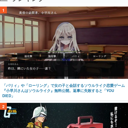
1
「パリィ」や「ローリング」で女の子と会話するソウルライク恋愛ゲーム
『小早川さんはソウルライク』無料公開。返事に失敗すると「YOU
DIED」
2