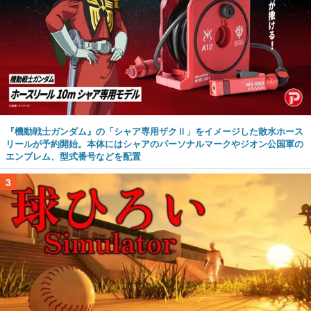
『機動戦士ガンダム』の「シャア専用ザクⅡ」をイメージした散水ホース
リールが予約開始。本体にはシャアのパーソナルマークやジオン公国軍の
エンブレム、型式番号などを配置
3