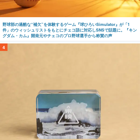
野球部の過酷な“補欠”を体験するゲーム『球ひろいSimulator』が「1
件」のウィッシュリストをもとにチェコ語に対応しSNSで話題に。『キン
グダム・カム』開発元やチェコのプロ野球選手から称賛の声
4