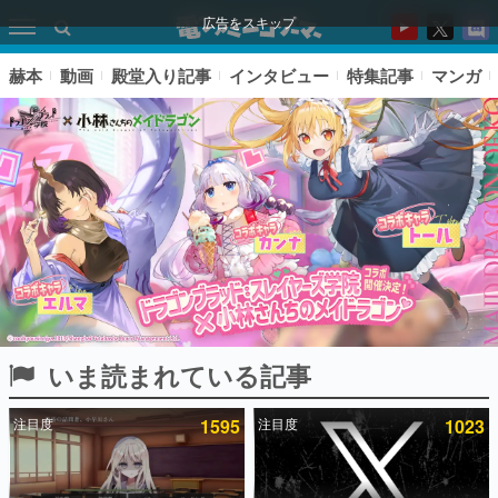
広告をスキップ
赫本
動画
殿堂入り記事
インタビュー
特集記事
マンガ
いま読まれている記事
ピックアップ
注目度
1595
注目度
1023
電ファミのいま読まれている記事ランキング
アプリセール情報