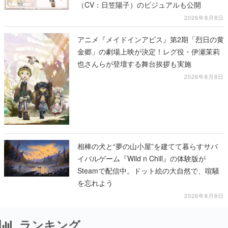
（CV：日笠陽子）のビジュアルも公開
2026年8月8日
アニメ『メイドインアビス』第2期「烈日の黄
金郷」の劇場上映が決定！レグ役・伊瀬茉莉
也さんらが登壇する舞台挨拶も実施
2026年8月8日
相棒の犬と“夢の山小屋”を建てて暮らすサバ
イバルゲーム『Wild n Chill』の体験版が
Steamで配信中。ドット絵の大自然で、喧騒
を忘れよう
2026年8月8日
ランキング