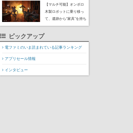
や大きな貝も
【マルチ可能】オンボロ
木製ロボットに乗り移っ
て、遺跡から“家具”を持ち
帰るホラーアクションゲ
ーム『GRAIN ROT』が本
ピックアップ
日8月8日Steamにて発
売。迫る“腐敗”から逃げ延
電ファミのいま読まれている記事ランキング
び、持ち帰った家具で基
アプリセール情報
地を再建
インタビュー