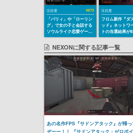
4873
注目度
注目度
「パリィ」や「ローリン
フロム新作『ダ
グ」で女の子と会話する
ッド』ネットワ
ソウルライク恋愛ゲーム
トの当選結果が8
『小早川さんはソウルラ
時に発表。応募
イク』無料公開。返事に
マイページから
NEXONに関する記事一覧
失敗すると「YOU
能、テスト実施は
DIED」
日～24日
あの名作FPS『サドンアタック』が帰っ
ぞーー！！ 『サドンアタック：ゼロポ