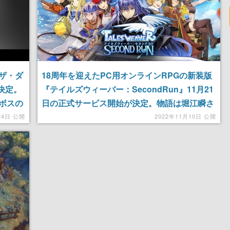
18周年を迎えたPC用オンラインRPGの新装版
ザ・ダ
『テイルズウィーバー：SecondRun』11月21
決定。
日の正式サービス開始が決定。物語は堀江瞬さ
ボスの
ん・石原夏織さんらによるフルボイスで展開
2022年11月10日 公開
24日 公開