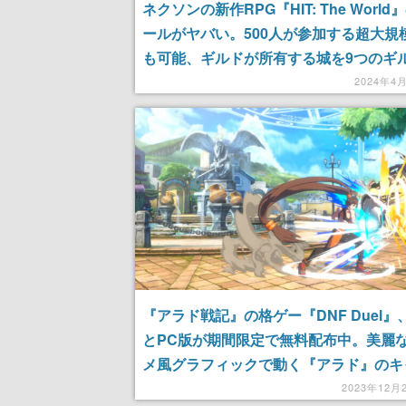
ネクソンの新作RPG『HIT: The Worl
ールがヤバい。500人が参加する超大規
も可能、ギルドが所有する城を9つのギ
狙う大人数戦ならではのスケール感と戦
2024年4
が楽しい
『アラド戦記』の格ゲー『DNF Duel』
とPC版が期間限定で無料配布中。美麗
メ風グラフィックで動く『アラド』のキ
ターたちが見ごたえ抜群
2023年12月