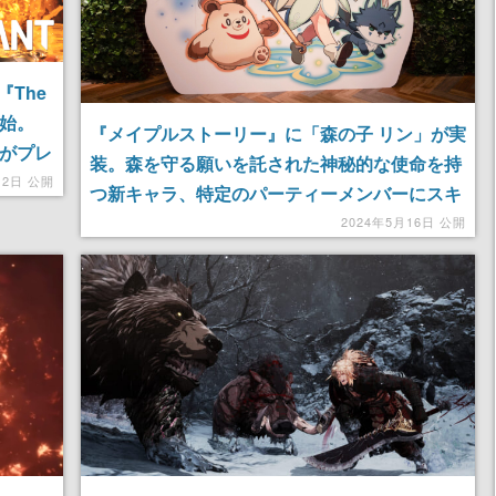
The
開始。
『メイプルストーリー』に「森の子 リン」が実
ーがプレ
装。森を守る願いを託された神秘的な使命を持
月2日 公開
つ新キャラ、特定のパーティーメンバーにスキ
ルを使う「集中」や神の力を借りる「守護神」
2024年5月16日 公開
など独自システムを使用可能