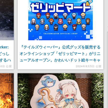
ker:
『テイルズウィーバー』公式グッズを販売する
どっし
オンラインショップ「ゼリッピマート」がリニ
するハ
ューアルオープン。かわいいドット絵キーキャ
ップや描きおろしデスクマットなど20周年記念
10日 公開
2024年8月5日 公開
の新作＆再販グッズを販売中