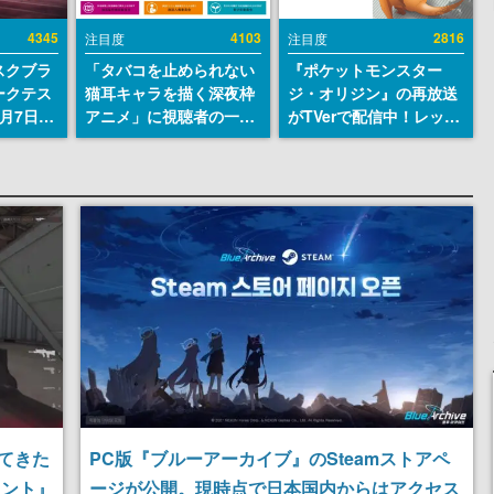
4345
4103
2816
注目度
注目度
スクブラ
「タバコを止められない
『ポケットモンスター
ークテス
猫耳キャラを描く深夜枠
ジ・オリジン』の再放送
月7日22
アニメ」に視聴者の一部
がTVerで配信中！レッド
サイトの
から批判意見。違法薬物
（CV：竹内順子）が主人
確認可
の使用と思しき描写も含
公のオリジナルアニメ
8月21
めて、BPOが議論を交わ
す
てきた
PC版『ブルーアーカイブ』のSteamストアペ
イント』
ージが公開。現時点で日本国内からはアクセス