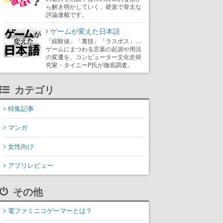
ら解き明かしていく、硬派で骨太な
評論連載です。
ゲームが変えた日本語
「経験値」「裏技」「ラスボス」…
ゲームにまつわる言葉の起源や用法
の変遷を、コンピューター文化史研
究家・タイニーP氏が徹底調査。
カテゴリ
特集記事
マンガ
女性向け
アプリレビュー
その他
電ファミニコゲーマーとは？