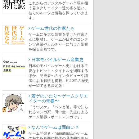
これからのデジタルゲーム市場を担
う若きクリエイター達の姿を追い、
彼らのルーツと情熱を探っていきま
す。
ゲーム世代の作家たち
ゲームに多大な影響を受けた作家さ
んに取材し、ゲームが日本のコンテ
ンツ産業やカルチャーに与えた影響
を探る企画です。
日本モバイルゲーム産業史
日本のモバイルゲーム史における主
要なトピック・タイトルを網羅する
ほか、開発者へのインタビューや識
者による解説を掲載。約20年の歴史
が一望できる決定版！
若ゲのいたり〜ゲームクリエ
イターの青春〜
『うつヌケ』『ペンと箸』等で知ら
れるマンガ家・田中圭一先生による
ゲーム業界レポートマンガです。
なんでゲームは面白い？
ゲーム開発者・hamatsu氏がゲーム
の魅力を画面や操作の具体的な形か