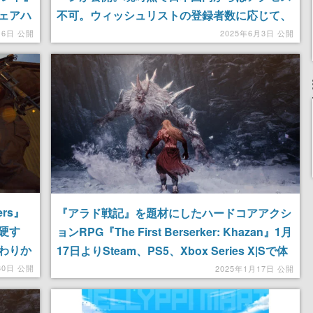
ェアハ
不可。ウィッシュリストの登録者数に応じて、
後日プレゼントを配布するイベントも実施中
月6日 公開
2025年6月3日 公開
rs』
『アラド戦記』を題材にしたハードコアアクシ
硬す
ョンRPG『The First Berserker: Khazan』1月
わりか
17日よりSteam、PS5、Xbox Series X|Sで体
ロに対
験版の配信を開始。死を克服した大将軍カザン
30日 公開
2025年1月17日 公開
となって、敵に復讐するための冒険譚を描く