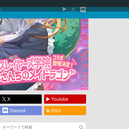
5
X
Youtube
Discord
RSS