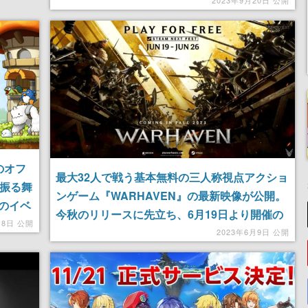
める。Steamでは早くもプレイヤー数5万人突
2023年9月20日 公開
破
のオフ
最大32人で戦う基本無料の三人称視点アクショ
盤振る舞
ンゲーム『WARHAVEN』の最新映像が公開。
のイベ
今秋のリリースに先立ち、6月19日より開催の
月8日 公開
Steam Next Festでお披露目される見込み
2023年6月9日 公開