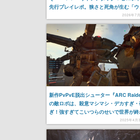
先行プレイレポ。狭さと死角が生む「ウ
ウス」の中毒性、あの頃のまんま
2026年7
新作PvPvE脱出シューター『ARC Raide
の敵ロボは、殺意マシマシ・デカすぎ・
ぎ！強すぎてこいつらのせいで世界が終
けている。最大3名での協力プレイ・ソ
2025年4月
応