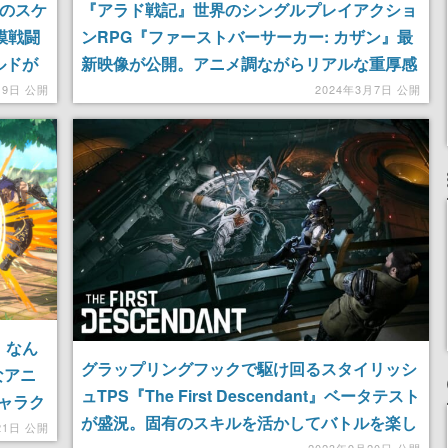
d』のスケ
『アラド戦記』世界のシングルプレイアクショ
模戦闘
ンRPG『ファーストバーサーカー: カザン』最
ルドが
新映像が公開。アニメ調ながらリアルな重厚感
略立案
もある独特のグラフィックが見どころ
月9日 公開
2024年3月7日 公開
、なん
グラップリングフックで駆け回るスタイリッシ
なアニ
ュTPS『The First Descendant』ベータテスト
ャラク
が盛況。固有のスキルを活かしてバトルを楽し
21日 公開