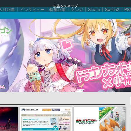
広告をスキップ
入り記事
インタビュー
特集記事
マンガ
Steam
Switch2
PS