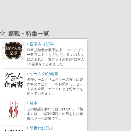
連載・特集一覧
殿堂入り記事
SNS拡散数が数千以上！ ページビュ
ー数万以上！ などなど。多くの人々
に読まれた、電ファミ渾身の“殿堂入
り”記事をまとめました。
ゲームの企画書
名作ゲームクリエイターの方々に製
作時のエピソードをお聞きし、ヒッ
トする企画（ゲーム）とは何か？を
探っていきます。
赫本
この物語を解いてはいけない。『赫
本』は、〈試験問題〉の形をした短
編ホラー小説集です。
新世代に訊く