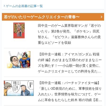
ビュー】
ゲームの企画書
の記事一覧
若ゲのいたり〜ゲームクリエイターの青春〜
田中圭一のゲーム業界取材マンガ『若ゲの
いたり』第2巻が発売。『ポケモン』田尻
智さん、『ゼビウス』遠藤雅伸さんらの貴
重なエピソードを収録
【田中圭一連載：アイマス/ガンダム 戦場
の絆 編】わがままな王様のわがままなニー
ズを満たす！──小山順一朗が貫く姿勢に、
ゲームクリエイターとしての矜持を見た
【若ゲのいたり最終回】
【田中圭一連載：バーチャファイター編】
「新しい3D表現のために、軍事技術を採り
入れたい」世界情勢を味方につけて、ゲー
ムに革命をもたらした鈴木 裕の功績【若ゲ
のいたり】