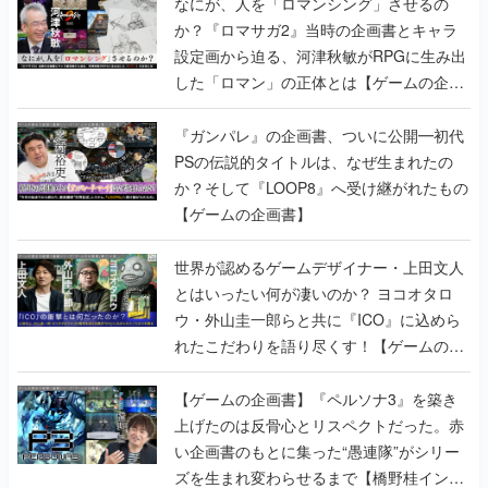
なにが、人を「ロマンシング」させるの
か？『ロマサガ2』当時の企画書とキャラ
設定画から迫る、河津秋敏がRPGに生み出
した「ロマン」の正体とは【ゲームの企画
書】
『ガンパレ』の企画書、ついに公開━初代
PSの伝説的タイトルは、なぜ生まれたの
か？そして『LOOP8』へ受け継がれたもの
【ゲームの企画書】
世界が認めるゲームデザイナー・上田文人
とはいったい何が凄いのか？ ヨコオタロ
ウ・外山圭一郎らと共に『ICO』に込めら
れたこだわりを語り尽くす！【ゲームの企
画書】
【ゲームの企画書】『ペルソナ3』を築き
上げたのは反骨心とリスペクトだった。赤
い企画書のもとに集った“愚連隊”がシリー
ズを生まれ変わらせるまで【橋野桂インタ