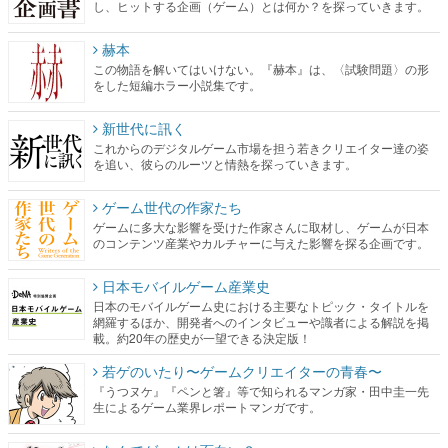
し、ヒットする企画（ゲーム）とは何か？を探っていきます。
赫本
この物語を解いてはいけない。『赫本』は、〈試験問題〉の形
をした短編ホラー小説集です。
新世代に訊く
これからのデジタルゲーム市場を担う若きクリエイター達の姿
を追い、彼らのルーツと情熱を探っていきます。
ゲーム世代の作家たち
ゲームに多大な影響を受けた作家さんに取材し、ゲームが日本
のコンテンツ産業やカルチャーに与えた影響を探る企画です。
日本モバイルゲーム産業史
日本のモバイルゲーム史における主要なトピック・タイトルを
網羅するほか、開発者へのインタビューや識者による解説を掲
載。約20年の歴史が一望できる決定版！
若ゲのいたり〜ゲームクリエイターの青春〜
『うつヌケ』『ペンと箸』等で知られるマンガ家・田中圭一先
生によるゲーム業界レポートマンガです。