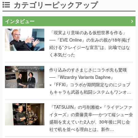
カテゴリーピックアップ
インタビュー
「現実より意味のある仮想世界を作る」
──『EVE Online』の生みの親が18年掲げ
続ける”クレイジーな宣言”は、比喩ではな
く本気だった
作り込みのすさまじさにコラボ先も驚嘆
──『Wizardry Variants Daphne』
×『FFXI』コラボが期間限定なのにジョブ
もキャラも武器も戦闘システムもワンオフ
で作り込まれた理由を両ディレクターに聞
く
『TATSUJIN』の弓削雅稔×『ライデンファ
イターズ』の齋藤貴幸──かつて縦シュー全
盛期を支えていた2人が、30年後に同じ会
社で机を並べる理由とは。新作
『TATSUJIN EXTREME』で初タッグを組