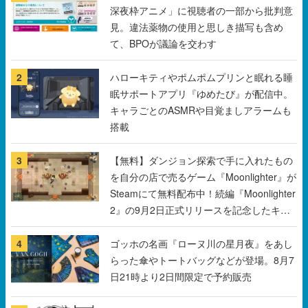
深夜枠アニメ」に視聴者の一部から批判意
見。違法薬物の使用と思しき描写も含め
て、BPOが議論を交わす
2
ハローキティやポムポムプリンと眠れる睡
眠サポートアプリ『ゆめたび』が配信中。
キャラごとのASMRや目覚ましアラームも
搭載
3
【無料】ダンジョン探索で手に入れたもの
を自分の店で売るゲーム『Moonlighter』が
Steamにて無料配布中！続編『Moonlighter
2』の9月2日正式リリースを記念したキャ
ンペーン
4
ゴッホの名画『ローヌ川の星月夜』をあし
らった傘やトートバッグなどが登場。8月7
日21時より2日間限定で予約販売