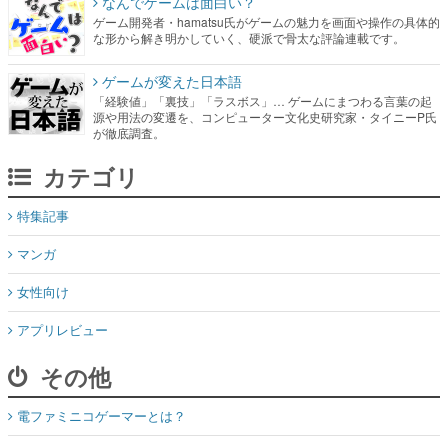
なんでゲームは面白い？
ゲーム開発者・hamatsu氏がゲームの魅力を画面や操作の具体的
な形から解き明かしていく、硬派で骨太な評論連載です。
ゲームが変えた日本語
「経験値」「裏技」「ラスボス」… ゲームにまつわる言葉の起
源や用法の変遷を、コンピューター文化史研究家・タイニーP氏
が徹底調査。
カテゴリ
特集記事
マンガ
女性向け
アプリレビュー
その他
電ファミニコゲーマーとは？