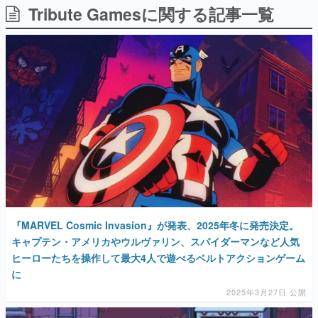
Tribute Gamesに関する記事一覧
日本のコンテンツ産業やカルチャーに与えた影響を探る企
画です。
日本モバイルゲーム産業史
日本のモバイルゲーム史における主要なトピック・タイト
ルを網羅するほか、開発者へのインタビューや識者による
解説を掲載。約20年の歴史が一望できる決定版！
若ゲのいたり〜ゲームクリエイターの青春〜
『うつヌケ』『ペンと箸』等で知られるマンガ家・田中圭
一先生によるゲーム業界レポートマンガです。
なんでゲームは面白い？
ゲーム開発者・hamatsu氏がゲームの魅力を画面や操作の
具体的な形から解き明かしていく、硬派で骨太な評論連載
です。
ゲームが変えた日本語
『MARVEL Cosmic Invasion』が発表、2025年冬に発売決定。
「経験値」「裏技」「ラスボス」… ゲームにまつわる言葉
の起源や用法の変遷を、コンピューター文化史研究家・タ
キャプテン・アメリカやウルヴァリン、スパイダーマンなど人気
イニーP氏が徹底調査。
ヒーローたちを操作して最大4人で遊べるベルトアクションゲーム
に
カテゴリ
2025年3月27日 公開
特集記事