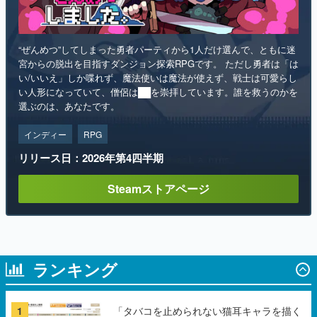
“ぜんめつ”してしまった勇者パーティから1人だけ選んで、ともに迷
宮からの脱出を目指すダンジョン探索RPGです。 ただし勇者は「は
い/いいえ」しか喋れず、魔法使いは魔法が使えず、戦士は可愛らし
い人形になっていて、僧侶は██を崇拝しています。誰を救うのかを
選ぶのは、あなたです。
インディー
RPG
リリース日：2026年第4四半期
Steamストアページ
ランキング
1
「タバコを止められない猫耳キャラを描く