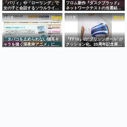
「パリィ」や「ローリング」で
フロム新作『ダスクブラッド』
女の子と会話するソウルライク
ネットワークテストの当選結果
インタビュー
恋愛ゲーム『小早川さんはソウ
が8月7日22時に発表。応募サイ
注目度
5093
注目度
5016
ルライク』無料公開。返事に失
トのマイページから確認可能、
連載・特集一覧
敗すると「YOU DIED」
テスト実施は8月21日～24日
殿堂入り記事
SNS拡散数が数千以上！ ページビュー数万以上！ などな
「タバコを止められない猫耳キ
『FF10』の“ブリッツボール”が
ど。多くの人々に読まれた、電ファミ渾身の“殿堂入り”記
ャラを描く深夜枠アニメ」に視
クッション化。25周年記念展
事をまとめました。
聴者の一部から批判意見。違法
「FINAL FANTASY X
薬物の使用と思しき描写も含め
MUSEUM-幻光の記憶-」のグッ
ゲームの企画書
て、BPOが議論を交わす
ズ情報が一部公開
名作ゲームクリエイターの方々に製作時のエピソードをお
聞きし、ヒットする企画（ゲーム）とは何か？を探ってい
きます。
赫本
この物語を解いてはいけない。『赫本』は、〈試験問題〉
の形をした短編ホラー小説集です。
新世代に訊く
これからのデジタルゲーム市場を担う若きクリエイター達
の姿を追い、彼らのルーツと情熱を探っていきます。
ゲーム世代の作家たち
ゲームに多大な影響を受けた作家さんに取材し、ゲームが