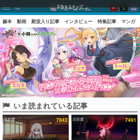
広告をスキップ
赫本
動画
殿堂入り記事
インタビュー
特集記事
マンガ
いま読まれている記事
ピックアップ
注目度
7843
注目度
7491
電ファミのいま読まれている記事ランキング
アプリセール情報