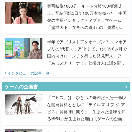
んだレジェンド2人に訊く開発秘話
実写映像1000分、ルート分岐100種類以
上。配信開始5日で100万本を売った、中国
発の実写インタラクティブドラマゲーム
『盛世天下：女帝への道II』の、規模が違
うこだわりをプロデューサーに聞いた
半年でアプリストアをオープン？ スマホア
プリの“代替ストア”として、わずか6ヵ月で
国内向けローンチを行った発見型ストア
『あっぷアリーナ！』仕掛け人に話を聞い
てみた
インタビュー
の記事一覧
ゲームの企画書
『アビス』は、ひとつの奇跡だった──膨大
な開発資料とともに『テイルズ オブ ジ ア
ビス』開発陣に聞く、「生まれた意味を知
るRPG」が生まれた理由【ゲームの企画
書】