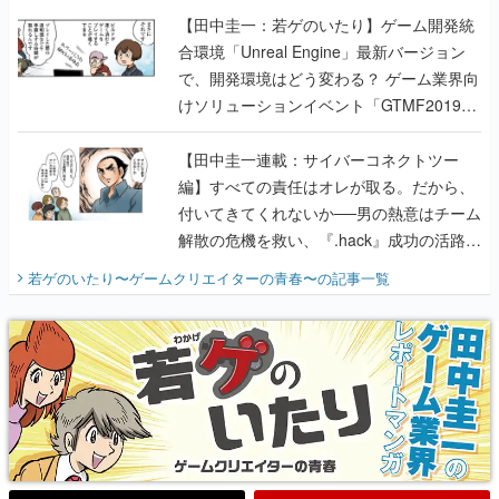
【田中圭一：若ゲのいたり】ゲーム開発統
合環境「Unreal Engine」最新バージョン
で、開発環境はどう変わる？ ゲーム業界向
けソリューションイベント「GTMF2019」
に行って、より理解を深めよう【PR】
【田中圭一連載：サイバーコネクトツー
編】すべての責任はオレが取る。だから、
付いてきてくれないか──男の熱意はチーム
解散の危機を救い、『.hack』成功の活路を
開く。業界の快男児・松山 洋に流れる血は
若ゲのいたり〜ゲームクリエイターの青春〜
の記事一覧
『少年ジャンプ』色だった【若ゲのいた
り】