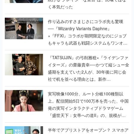
く本気だった
作り込みのすさまじさにコラボ先も驚嘆
──『Wizardry Variants Daphne』
×『FFXI』コラボが期間限定なのにジョブ
もキャラも武器も戦闘システムもワンオフ
で作り込まれた理由を両ディレクターに聞
く
『TATSUJIN』の弓削雅稔×『ライデンファ
イターズ』の齋藤貴幸──かつて縦シュー全
盛期を支えていた2人が、30年後に同じ会
社で机を並べる理由とは。新作
『TATSUJIN EXTREME』で初タッグを組
んだレジェンド2人に訊く開発秘話
実写映像1000分、ルート分岐100種類以
上。配信開始5日で100万本を売った、中国
発の実写インタラクティブドラマゲーム
『盛世天下：女帝への道II』の、規模が違
うこだわりをプロデューサーに聞いた
半年でアプリストアをオープン？ スマホア