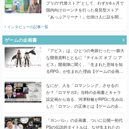
プリの“代替ストア”として、わずか6ヵ月で
国内向けローンチを行った発見型ストア
『あっぷアリーナ！』仕掛け人に話を聞い
てみた
インタビュー
の記事一覧
ゲームの企画書
『アビス』は、ひとつの奇跡だった──膨大
な開発資料とともに『テイルズ オブ ジ ア
ビス』開発陣に聞く、「生まれた意味を知
るRPG」が生まれた理由【ゲームの企画
書】
なにが、人を「ロマンシング」させるの
か？『ロマサガ2』当時の企画書とキャラ
設定画から迫る、河津秋敏がRPGに生み出
した「ロマン」の正体とは【ゲームの企画
書】
『ガンパレ』の企画書、ついに公開━初代
PSの伝説的タイトルは、なぜ生まれたの