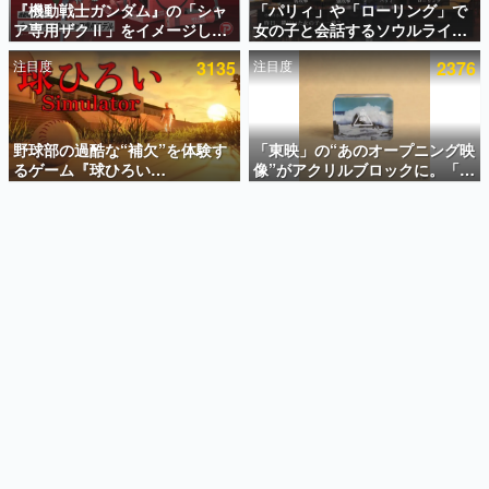
『機動戦士ガンダム』の「シャ
「パリィ」や「ローリング」で
ア専用ザクⅡ」をイメージした
女の子と会話するソウルライク
インタビュー
散水ホースリールが予約開始。
恋愛ゲーム『小早川さんはソウ
注目度
3135
注目度
2376
本体にはシャアのパーソナルマ
ルライク』無料公開。返事に失
連載・特集一覧
ークやジオン公国軍のエンブレ
敗すると「YOU DIED」
ム、型式番号などを配置
殿堂入り記事
SNS拡散数が数千以上！ ページビュー数万以上！ などな
野球部の過酷な“補欠”を体験す
「東映」の“あのオープニング映
ど。多くの人々に読まれた、電ファミ渾身の“殿堂入り”記
るゲーム『球ひろい
像”がアクリルブロックに。「東
事をまとめました。
Simulator』が「1件」のウィッ
映ヒストリカル グッズコレクシ
シュリストをもとにチェコ語に
ョン」が8月下旬より発売
ゲームの企画書
対応しSNSで話題に。『キング
名作ゲームクリエイターの方々に製作時のエピソードをお
聞きし、ヒットする企画（ゲーム）とは何か？を探ってい
ダム・カム』開発元やチェコの
きます。
プロ野球選手から称賛の声
赫本
この物語を解いてはいけない。『赫本』は、〈試験問題〉
の形をした短編ホラー小説集です。
新世代に訊く
これからのデジタルゲーム市場を担う若きクリエイター達
の姿を追い、彼らのルーツと情熱を探っていきます。
ゲーム世代の作家たち
ゲームに多大な影響を受けた作家さんに取材し、ゲームが