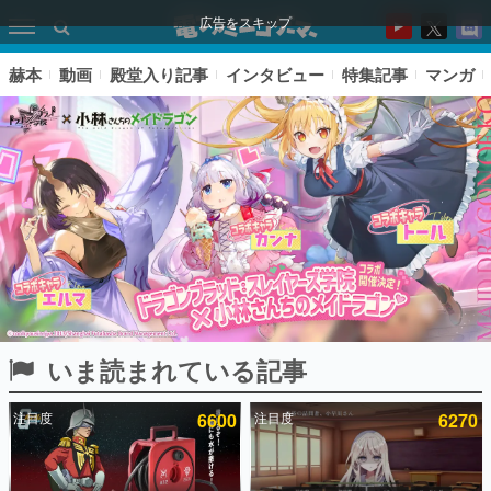
広告をスキップ
赫本
動画
殿堂入り記事
インタビュー
特集記事
マンガ
いま読まれている記事
ピックアップ
注目度
6600
注目度
6270
電ファミのいま読まれている記事ランキング
アプリセール情報