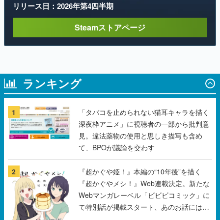
リリース日：2026年第4四半期
Steamストアページ
ランキング
1
「タバコを止められない猫耳キャラを描く
深夜枠アニメ」に視聴者の一部から批判意
見。違法薬物の使用と思しき描写も含め
て、BPOが議論を交わす
2
『超かぐや姫！』本編の“10年後”を描く
『超かぐやメシ！』Web連載決定。新たな
Webマンガレーベル「ビビビコミック」に
て特別話が掲載スタート、あのお話には…
まだ続きがある！