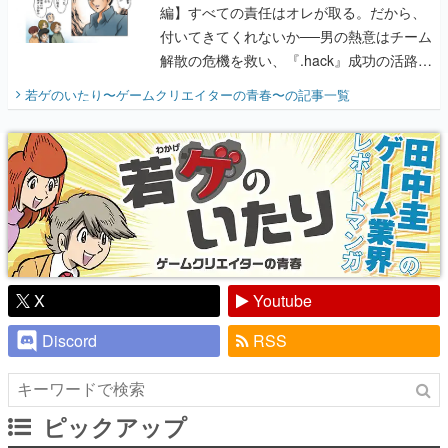
編】すべての責任はオレが取る。だから、
付いてきてくれないか──男の熱意はチーム
解散の危機を救い、『.hack』成功の活路を
開く。業界の快男児・松山 洋に流れる血は
若ゲのいたり〜ゲームクリエイターの青春〜
の記事一覧
『少年ジャンプ』色だった【若ゲのいた
り】
X
Youtube
Discord
RSS
ピックアップ