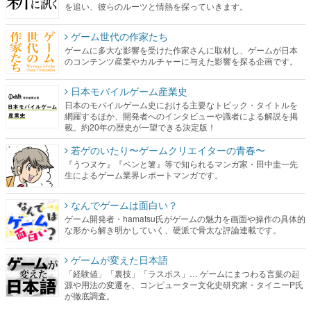
を追い、彼らのルーツと情熱を探っていきます。
ゲーム世代の作家たち
ゲームに多大な影響を受けた作家さんに取材し、ゲームが日本
のコンテンツ産業やカルチャーに与えた影響を探る企画です。
日本モバイルゲーム産業史
日本のモバイルゲーム史における主要なトピック・タイトルを
網羅するほか、開発者へのインタビューや識者による解説を掲
載。約20年の歴史が一望できる決定版！
若ゲのいたり〜ゲームクリエイターの青春〜
『うつヌケ』『ペンと箸』等で知られるマンガ家・田中圭一先
生によるゲーム業界レポートマンガです。
なんでゲームは面白い？
ゲーム開発者・hamatsu氏がゲームの魅力を画面や操作の具体的
な形から解き明かしていく、硬派で骨太な評論連載です。
ゲームが変えた日本語
「経験値」「裏技」「ラスボス」… ゲームにまつわる言葉の起
源や用法の変遷を、コンピューター文化史研究家・タイニーP氏
が徹底調査。