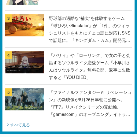
3
野球部の過酷な“補欠”を体験するゲーム
『球ひろいSimulator』が「1件」のウィッ
シュリストをもとにチェコ語に対応しSNS
で話題に。『キングダム・カム』開発元や
チェコのプロ野球選手から称賛の声
4
「パリィ」や「ローリング」で女の子と会
話するソウルライク恋愛ゲーム『小早川さ
んはソウルライク』無料公開。返事に失敗
すると「YOU DIED」
5
『ファイナルファンタジーⅦ リベレーショ
ン』の新映像が8月26日早朝に公開へ。
『FF7』リメイクシリーズの完結編、
「gamescom」のオープニングナイトライ
ブにてディレクターの浜口直樹氏が登壇す
すべて見る
る予定