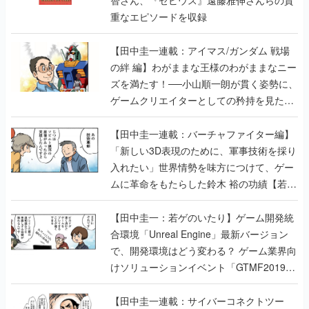
重なエピソードを収録
【田中圭一連載：アイマス/ガンダム 戦場
の絆 編】わがままな王様のわがままなニー
ズを満たす！──小山順一朗が貫く姿勢に、
ゲームクリエイターとしての矜持を見た
【若ゲのいたり最終回】
【田中圭一連載：バーチャファイター編】
「新しい3D表現のために、軍事技術を採り
入れたい」世界情勢を味方につけて、ゲー
ムに革命をもたらした鈴木 裕の功績【若ゲ
のいたり】
【田中圭一：若ゲのいたり】ゲーム開発統
合環境「Unreal Engine」最新バージョン
で、開発環境はどう変わる？ ゲーム業界向
けソリューションイベント「GTMF2019」
に行って、より理解を深めよう【PR】
【田中圭一連載：サイバーコネクトツー