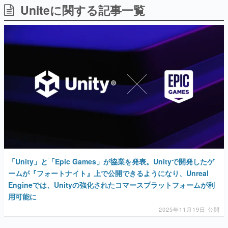
Uniteに関する記事一覧
日本のコンテンツ産業やカルチャーに与えた影響を探る企
画です。
日本モバイルゲーム産業史
日本のモバイルゲーム史における主要なトピック・タイト
ルを網羅するほか、開発者へのインタビューや識者による
解説を掲載。約20年の歴史が一望できる決定版！
若ゲのいたり〜ゲームクリエイターの青春〜
『うつヌケ』『ペンと箸』等で知られるマンガ家・田中圭
一先生によるゲーム業界レポートマンガです。
なんでゲームは面白い？
ゲーム開発者・hamatsu氏がゲームの魅力を画面や操作の
具体的な形から解き明かしていく、硬派で骨太な評論連載
です。
ゲームが変えた日本語
「Unity」と「Epic Games」が協業を発表。Unityで開発したゲ
「経験値」「裏技」「ラスボス」… ゲームにまつわる言葉
の起源や用法の変遷を、コンピューター文化史研究家・タ
ームが『フォートナイト』上で公開できるようになり、Unreal
イニーP氏が徹底調査。
Engineでは、Unityの強化されたコマースプラットフォームが利
用可能に
カテゴリ
2025年11月19日 公開
特集記事