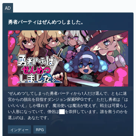
AD
マンガ
勇者パーティはぜんめつしました。
女性向け
アプリレビュー
その他
電ファミニコゲーマーとは？
運営：株式会社マレ
“ぜんめつ”してしまった勇者パーティから1人だけ選んで、ともに迷
宮からの脱出を目指すダンジョン探索RPGです。 ただし勇者は「は
い/いいえ」しか喋れず、魔法使いは魔法が使えず、戦士は可愛らし
い人形になっていて、僧侶は██を崇拝しています。誰を救うのかを
選ぶのは、あなたです。
インディー
RPG