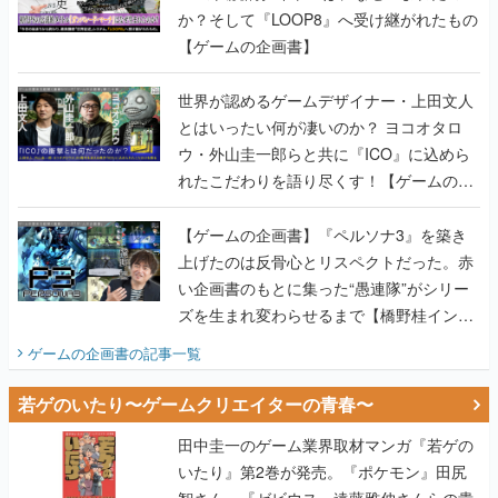
か？そして『LOOP8』へ受け継がれたもの
【ゲームの企画書】
世界が認めるゲームデザイナー・上田文人
とはいったい何が凄いのか？ ヨコオタロ
ウ・外山圭一郎らと共に『ICO』に込めら
れたこだわりを語り尽くす！【ゲームの企
画書】
【ゲームの企画書】『ペルソナ3』を築き
上げたのは反骨心とリスペクトだった。赤
い企画書のもとに集った“愚連隊”がシリー
ズを生まれ変わらせるまで【橋野桂インタ
ビュー】
ゲームの企画書
の記事一覧
若ゲのいたり〜ゲームクリエイターの青春〜
田中圭一のゲーム業界取材マンガ『若ゲの
いたり』第2巻が発売。『ポケモン』田尻
智さん、『ゼビウス』遠藤雅伸さんらの貴