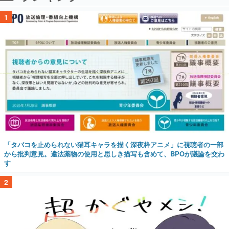
1
「タバコを止められない猫耳キャラを描く深夜枠アニメ」に視聴者の一部
から批判意見。違法薬物の使用と思しき描写も含めて、BPOが議論を交わ
す
2