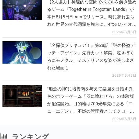
【2人協力】神秘的な空間でパズルを解き進め
るゲーム『Together in Forgotten Lands』が
本日8月8日Steamでリリース。時に忘れ去ら
れた世界の古代洞窟を舞台に、4つのバイオー
ムを探索しながら脱出を目指す
2026年8月8日
『名探偵プリキュア！』第28話「謎の怪盗デ
ッチ・アゲイン」先行カット解禁。泣きぼく
ろにモノクル、ミステリアスな姿が映し出さ
れた場面も
2026年8月8日
“船倉の神”に培養肉を与えて楽園を目指す異
色のホラーゲーム『器に喰わせろ』の体験版
が配信開始。目的地は700光年先にある「ニ
ューエデン」、不燃の管理者としてクローン
人間を増やし、加工して神に捧げる
2026年8月8日
ランキング