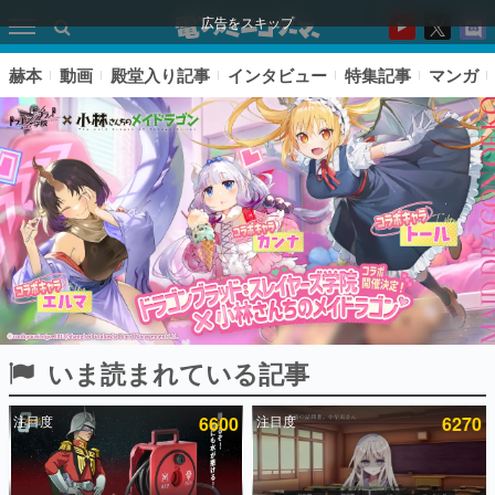
広告をスキップ
赫本
動画
殿堂入り記事
インタビュー
特集記事
マンガ
いま読まれている記事
ピックアップ
注目度
6600
注目度
6270
電ファミのいま読まれている記事ランキング
アプリセール情報