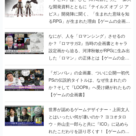
な開発資料とともに『テイルズ オブ ジ ア
ビス』開発陣に聞く、「生まれた意味を知
るRPG」が生まれた理由【ゲームの企画
書】
なにが、人を「ロマンシング」させるの
か？『ロマサガ2』当時の企画書とキャラ
設定画から迫る、河津秋敏がRPGに生み出
した「ロマン」の正体とは【ゲームの企画
書】
『ガンパレ』の企画書、ついに公開━初代
PSの伝説的タイトルは、なぜ生まれたの
か？そして『LOOP8』へ受け継がれたもの
【ゲームの企画書】
世界が認めるゲームデザイナー・上田文人
とはいったい何が凄いのか？ ヨコオタロ
ウ・外山圭一郎らと共に『ICO』に込めら
れたこだわりを語り尽くす！【ゲームの企