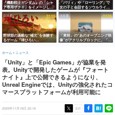
『機動戦士ガンダム』の「シャ
「パリィ」や「ローリング」で
ア専用ザクⅡ」をイメージした
女の子と会話するソウルライク
インタビュー
散水ホースリールが予約開始。
恋愛ゲーム『小早川さんはソウ
注目度
3135
注目度
2376
本体にはシャアのパーソナルマ
ルライク』無料公開。返事に失
連載・特集一覧
ークやジオン公国軍のエンブレ
敗すると「YOU DIED」
ム、型式番号などを配置
殿堂入り記事
SNS拡散数が数千以上！ ページビュー数万以上！ などな
野球部の過酷な“補欠”を体験す
「東映」の“あのオープニング映
ど。多くの人々に読まれた、電ファミ渾身の“殿堂入り”記
るゲーム『球ひろい
像”がアクリルブロックに。「東
事をまとめました。
Simulator』が「1件」のウィッ
映ヒストリカル グッズコレクシ
シュリストをもとにチェコ語に
ョン」が8月下旬より発売
ゲームの企画書
ホーム
ニュース
対応しSNSで話題に。『キング
名作ゲームクリエイターの方々に製作時のエピソードをお
聞きし、ヒットする企画（ゲーム）とは何か？を探ってい
ダム・カム』開発元やチェコの
「Unity」と「Epic Games」が協業を発
きます。
プロ野球選手から称賛の声
表。Unityで開発したゲームが『フォート
赫本
この物語を解いてはいけない。『赫本』は、〈試験問題〉
ナイト』上で公開できるようになり、
の形をした短編ホラー小説集です。
Unreal Engineでは、Unityの強化されたコ
マースプラットフォームが利用可能に
新世代に訊く
これからのデジタルゲーム市場を担う若きクリエイター達
の姿を追い、彼らのルーツと情熱を探っていきます。
2025年11月19日 20:16
反応
ゲーム世代の作家たち
ゲームに多大な影響を受けた作家さんに取材し、ゲームが