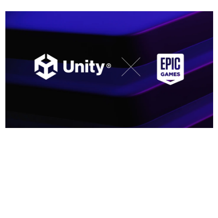
日本のコンテンツ産業やカルチャーに与えた影響を探る企
画です。
日本モバイルゲーム産業史
日本のモバイルゲーム史における主要なトピック・タイト
ルを網羅するほか、開発者へのインタビューや識者による
解説を掲載。約20年の歴史が一望できる決定版！
若ゲのいたり〜ゲームクリエイターの青春〜
『うつヌケ』『ペンと箸』等で知られるマンガ家・田中圭
一先生によるゲーム業界レポートマンガです。
なんでゲームは面白い？
ゲーム開発者・hamatsu氏がゲームの魅力を画面や操作の
具体的な形から解き明かしていく、硬派で骨太な評論連載
です。
ゲームが変えた日本語
「経験値」「裏技」「ラスボス」… ゲームにまつわる言葉
の起源や用法の変遷を、コンピューター文化史研究家・タ
イニーP氏が徹底調査。
カテゴリ
特集記事