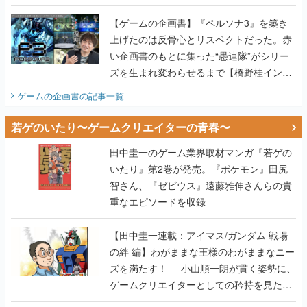
画書】
【ゲームの企画書】『ペルソナ3』を築き
上げたのは反骨心とリスペクトだった。赤
い企画書のもとに集った“愚連隊”がシリー
ズを生まれ変わらせるまで【橋野桂インタ
ビュー】
ゲームの企画書
の記事一覧
若ゲのいたり〜ゲームクリエイターの青春〜
田中圭一のゲーム業界取材マンガ『若ゲの
いたり』第2巻が発売。『ポケモン』田尻
智さん、『ゼビウス』遠藤雅伸さんらの貴
重なエピソードを収録
【田中圭一連載：アイマス/ガンダム 戦場
の絆 編】わがままな王様のわがままなニー
ズを満たす！──小山順一朗が貫く姿勢に、
ゲームクリエイターとしての矜持を見た
【若ゲのいたり最終回】