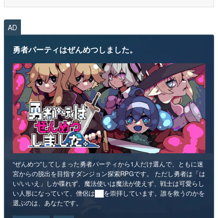
AD
勇者パーティはぜんめつしました。
“ぜんめつ”してしまった勇者パーティから1人だけ選んで、ともに迷
宮からの脱出を目指すダンジョン探索RPGです。 ただし勇者は「は
い/いいえ」しか喋れず、魔法使いは魔法が使えず、戦士は可愛らし
い人形になっていて、僧侶は██を崇拝しています。誰を救うのかを
選ぶのは、あなたです。