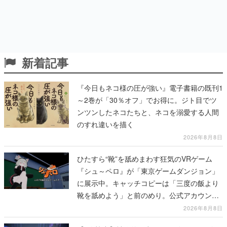
新着記事
『今日もネコ様の圧が強い』電子書籍の既刊1
～2巻が「30％オフ」でお得に。ジト目でツ
ンツンしたネコたちと、ネコを溺愛する人間
のすれ違いを描く
2026年8月8日
ひたすら“靴”を舐めまわす狂気のVRゲーム
『シュ～ペロ』が「東京ゲームダンジョン」
に展示中。キャッチコピーは「三度の飯より
靴を舐めよう」と前のめり。公式アカウント
も開設され、2026年リリースに向けて開発中
2026年8月8日