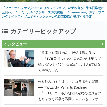
『ファイナルファンタジーⅦ リベレーション』の新映像が8月26日早朝に
公開へ。『FF7』リメイクシリーズの完結編、「gamescom」のオープニ
ングナイトライブにてディレクターの浜口直樹氏が登壇する予定
カテゴリーピックアップ
インタビュー
「現実より意味のある仮想世界を作る」
──『EVE Online』の生みの親が18年掲げ
続ける”クレイジーな宣言”は、比喩ではな
く本気だった
作り込みのすさまじさにコラボ先も驚嘆
──『Wizardry Variants Daphne』
×『FFXI』コラボが期間限定なのにジョブ
もキャラも武器も戦闘システムもワンオフ
で作り込まれた理由を両ディレクターに聞