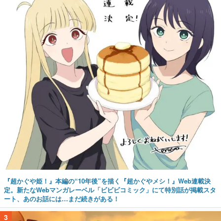
『超かぐや姫！』本編の“10年後”を描く『超かぐやメシ！』Web連載決
定。新たなWebマンガレーベル「ビビビコミック」にて特別話が掲載スタ
ート、あのお話には…まだ続きがある！
3