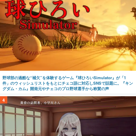
野球部の過酷な“補欠”を体験するゲーム『球ひろいSimulator』が「1
件」のウィッシュリストをもとにチェコ語に対応しSNSで話題に。『キン
グダム・カム』開発元やチェコのプロ野球選手から称賛の声
4