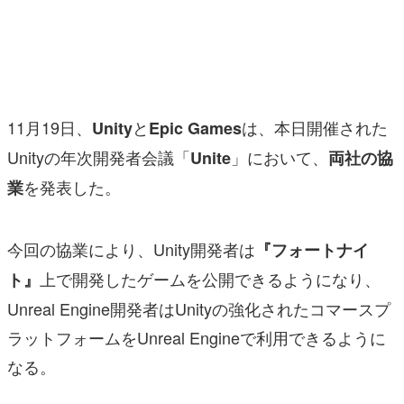
マンガ
女性向け
アプリレビュー
11月19日、
と
は、本日開催された
Unity
Epic Games
その他
Unityの年次開発者会議「
」において、
Unite
両社の協
を発表した。
業
電ファミニコゲーマーとは？
運営：株式会社マレ
今回の協業により、Unity開発者は
『フォートナイ
上で開発したゲームを公開できるようになり、
ト』
Unreal Engine開発者はUnityの強化されたコマースプ
ラットフォームをUnreal Engineで利用できるように
なる。