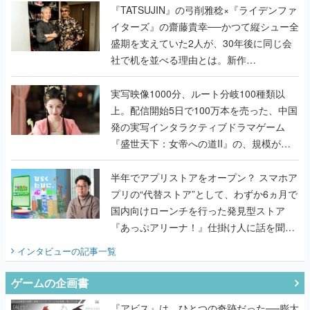
く
『TATSUJIN』の弓削雅稔×『ライデンファ
イターズ』の齋藤貴幸──かつて縦シュー全
盛期を支えていた2人が、30年後に同じ会
社で机を並べる理由とは。新作
『TATSUJIN EXTREME』で初タッグを組
んだレジェンド2人に訊く開発秘話
実写映像1000分、ルート分岐100種類以
上。配信開始5日で100万本を売った、中国
発の実写インタラクティブドラマゲーム
『盛世天下：女帝への道II』の、規模が違
うこだわりをプロデューサーに聞いた
半年でアプリストアをオープン？ スマホア
プリの“代替ストア”として、わずか6ヵ月で
国内向けローンチを行った発見型ストア
『あっぷアリーナ！』仕掛け人に話を聞い
てみた
インタビュー
の記事一覧
ゲームの企画書
『アビス』は、ひとつの奇跡だった──膨大