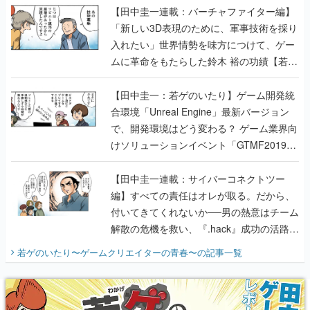
【田中圭一連載：バーチャファイター編】
「新しい3D表現のために、軍事技術を採り
入れたい」世界情勢を味方につけて、ゲー
ムに革命をもたらした鈴木 裕の功績【若ゲ
のいたり】
【田中圭一：若ゲのいたり】ゲーム開発統
合環境「Unreal Engine」最新バージョン
で、開発環境はどう変わる？ ゲーム業界向
けソリューションイベント「GTMF2019」
に行って、より理解を深めよう【PR】
【田中圭一連載：サイバーコネクトツー
編】すべての責任はオレが取る。だから、
付いてきてくれないか──男の熱意はチーム
解散の危機を救い、『.hack』成功の活路を
開く。業界の快男児・松山 洋に流れる血は
若ゲのいたり〜ゲームクリエイターの青春〜
の記事一覧
『少年ジャンプ』色だった【若ゲのいた
り】