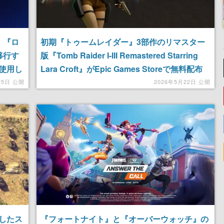
表。『ロ
初期『トゥームレイダー』3部作のリマスター
ら移行す
版『Tomb Raider I-III Remastered Starring
使用し
Lara Croft』がEpic Games Storeで無料配布
中。期間は5月29日まで
25日 公開
2026年5月22日 公開
したス
『フォートナイト』と『オーバーウォッチ』の