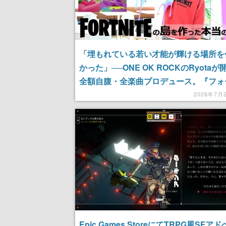
「埋もれている若い才能が輝ける場所を
かった」──ONE OK ROCKのRyotaが
全額自腹・全楽曲プロデュース。『フォ
イト』の島を作った本当の理由
2026年7月
Epic Games StoreにてTRPG風SFア