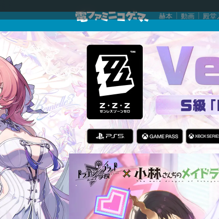
赫本
動画
殿堂