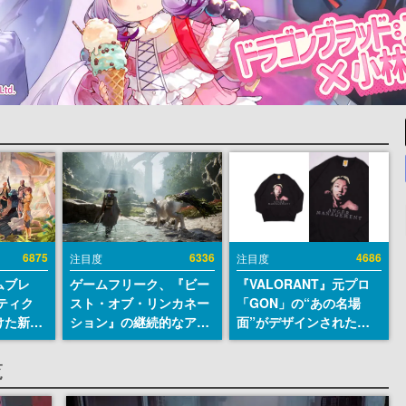
6875
6336
4686
注目度
注目度
ムブレ
ゲームフリーク、『ビー
『VALORANT』元プロ
ティク
スト・オブ・リンカネー
「GON」の“あの名場
けた新作
ション』の継続的なアプ
面”がデザインされた新
en
デ方針を表明。ユーザー
作グッズが本日8月5日よ
に発売
からの意見を真摯に受け
り期間限定で発売。Tシ
覧
m）、
止めて対応へ。修正パッ
ャツやコインケース、ア
itch向
チは約1週間以内に配信
クキーなどが全品受注生