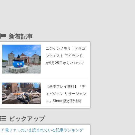
新着記事
ニジゲンノモリ「ドラゴ
ンクエスト アイランド」
が9月25日からハロウィ
ン仕様に。ハロウィン限
定チケットや期間限定イ
ベントなどが準備中。シ
【基本プレイ無料】『デ
ンボルのお城前のスライ
ィビジョン リサージェン
ムもハロウィン風に
ス』Steam版が配信開
始。『ディビジョン』シ
リーズのモバイル向けル
ピックアップ
ートシューター
電ファミのいま読まれている記事ランキング