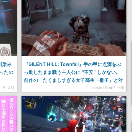
定
される予定
産で登場、過去に発売し
たグッズの再販も
お馴染み
『SILENT HILL: Townfall』手の甲に点滴をぶ
ったの
っ刺したまま戦う主人公に “不安” しかない。
前作の「たくましすぎる女子高生・雛子」と対
照的だった【世界最速プレイレポート】
29日 公開
2026年7月29日 公開