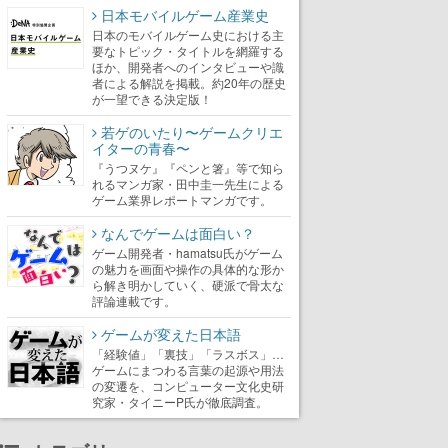
日本モバイルゲーム産業史
日本のモバイルゲーム史における主
要なトピック・タイトルを網羅する
ほか、開発者へのインタビューや識
者による解説を掲載。約20年の歴史
が一望できる決定版！
若ゲのいたり〜ゲームクリエ
イターの青春〜
『うつヌケ』『ペンと箸』等で知ら
れるマンガ家・田中圭一先生による
ゲーム業界レポートマンガです。
なんでゲームは面白い？
ゲーム開発者・hamatsu氏がゲーム
の魅力を画面や操作の具体的な形か
ら解き明かしていく、硬派で骨太な
評論連載です。
ゲームが変えた日本語
「経験値」「裏技」「ラスボス」…
ゲームにまつわる言葉の起源や用法
の変遷を、コンピューター文化史研
究家・タイニーP氏が徹底調査。