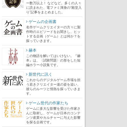
ー数万以上！ などなど。多くの人々
に読まれた、電ファミ渾身の“殿堂入
り”記事をまとめました。
ゲームの企画書
名作ゲームクリエイターの方々に製
作時のエピソードをお聞きし、ヒッ
トする企画（ゲーム）とは何か？を
探っていきます。
赫本
この物語を解いてはいけない。『赫
本』は、〈試験問題〉の形をした短
編ホラー小説集です。
新世代に訊く
これからのデジタルゲーム市場を担
う若きクリエイター達の姿を追い、
彼らのルーツと情熱を探っていきま
す。
ゲーム世代の作家たち
ゲームに多大な影響を受けた作家さ
んに取材し、ゲームが日本のコンテ
ンツ産業やカルチャーに与えた影響
を探る企画です。