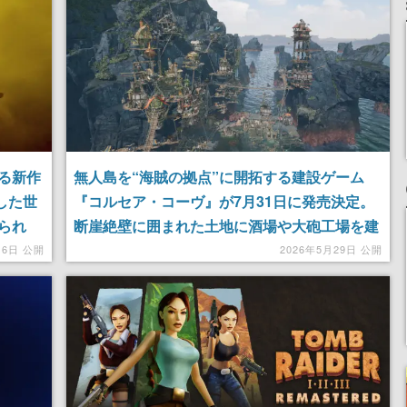
る新作
無人島を“海賊の拠点”に開拓する建設ゲーム
とした世
『コルセア・コーヴ』が7月31日に発売決定。
られ
断崖絶壁に囲まれた土地に酒場や大砲工場を建
設、50種類を超える物資の生産ラインを調整し
月6日 公開
2026年5月29日 公開
たり海賊らしく略奪も