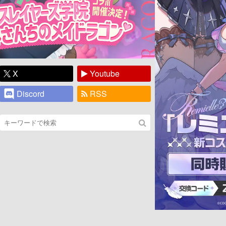
X
Youtube
Discord
RSS