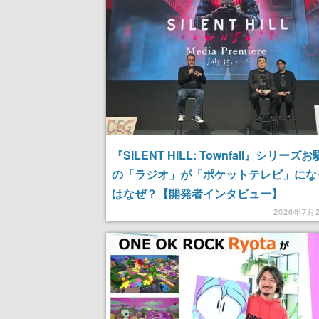
記念したキャンペーン
けにリリース予
『SILENT HILL: Townfall』シリーズ
の「ラジオ」が「ポケットテレビ」にな
はなぜ？【開発者インタビュー】
2026年7月