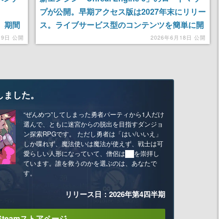
プが公開。早期アクセス版は2027年末にリリー
。期間
ス。ライブサービス型のコンテンツを簡単に開
発する新言語「Verse」に移行し、「Claude」
19日 公開
2026年6月18日 公開
「Gemini」がUEのツール内で作業を補助して
くれるように
しました。
“ぜんめつ”してしまった勇者パーティから1人だけ
選んで、ともに迷宮からの脱出を目指すダンジョ
ン探索RPGです。 ただし勇者は「はい/いいえ」
しか喋れず、魔法使いは魔法が使えず、戦士は可
愛らしい人形になっていて、僧侶は██を崇拝し
ています。誰を救うのかを選ぶのは、あなたで
す。
リリース日：2026年第4四半期
Steamストアページ