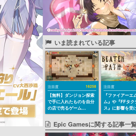
いま読まれている記事
16258
注目度
注目度
【無料】ダンジョン探索
『ファイアーエ
で手に入れたものを自分
ム』や『FFタク
の店で売るゲーム
ス』に影響を受
『Moonlighter』が
戦略RPG『Beat
Steamにて無料配布中！
Path』2027年
Epic Gamesに関する記事一
続編『Moonlighter 2』
へ。PC（Stea
の9月2日正式リリースを
PS5、Xbox、Sw