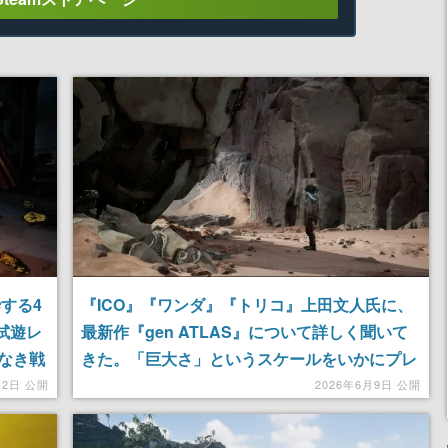
する4
『ICO』『ワンダ』『トリコ』上田文人氏に、
2』試遊レ
最新作『gen ATLAS』について詳しく聞いて
なき戦
きた。「巨大さ」というスケールをいかにプレ
r
イヤーに体験させるか、「迫力のある質量」を
12日 公開
2026年6月9日 公開
ゲームに落とし込むには【Summer Game
Fest Play Days 2026】