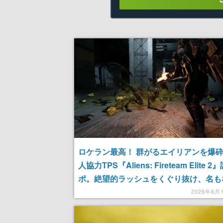
ロケラン最高！ 群がるエイリアンを爆砕
人協力TPS『Aliens: Fireteam Elite 
ポ。絶望的ラッシュをくぐり抜け、名も
友とアツすぎる絆を結んできた【Summe
2026年6月
Game Fest Play Days 2026】