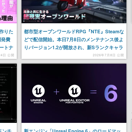
作りた
都市型オープンワールドRPG『NTE』Steamな
開発費
どで配信開始。本日7月8日のメンテナンス後よ
ートナ
りバージョン1.2が開放され、新Sランクキャラ
「真紅」など多数の新要素が追加
24日 公開
2026年7月8日 公開
ドベンチ
新エンジン「Unreal Engine 6」のロードマッ