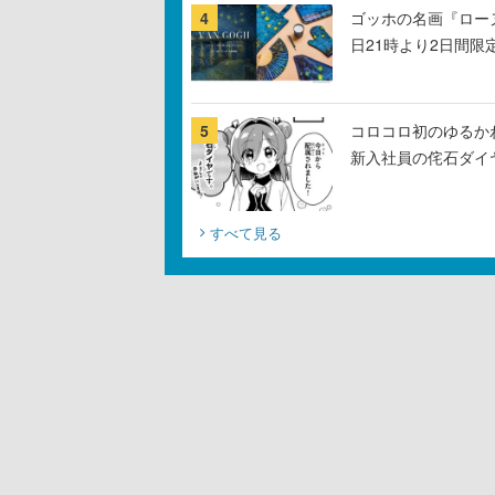
4
ゴッホの名画『ロー
日21時より2日間限
5
コロコロ初のゆるか
新入社員の侘石ダイ
すべて見る