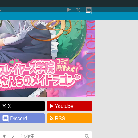
5
X
Youtube
Discord
RSS