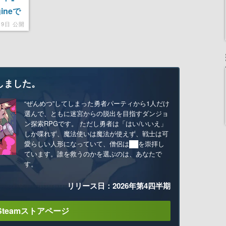
ineで
トフォ
19日 公開
しました。
“ぜんめつ”してしまった勇者パーティから1人だけ
選んで、ともに迷宮からの脱出を目指すダンジョ
ン探索RPGです。 ただし勇者は「はい/いいえ」
しか喋れず、魔法使いは魔法が使えず、戦士は可
愛らしい人形になっていて、僧侶は██を崇拝し
ています。誰を救うのかを選ぶのは、あなたで
す。
リリース日：2026年第4四半期
Steamストアページ