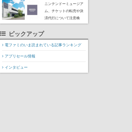
たよりに海底からの脱出
ニンテンドーミュージア
を目指す
ム、チケットの転売や決
済代行について注意喚
起。公式サイト以外で買
ったチケットで入館でき
ピックアップ
ない事例が複数発生
電ファミのいま読まれている記事ランキング
アプリセール情報
インタビュー