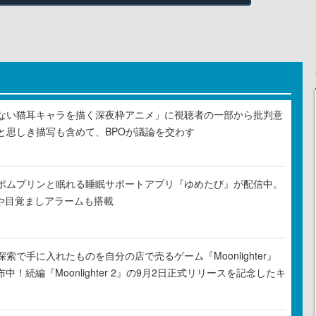
ない猫耳キャラを描く深夜枠アニメ」に視聴者の一部から批判意
と思しき描写も含めて、BPOが議論を交わす
ポムプリンと眠れる睡眠サポートアプリ『ゆめたび』が配信中。
Rや目覚ましアラームも搭載
索で手に入れたものを自分の店で売るゲーム『Moonlighter』
布中！続編『Moonlighter 2』の9月2日正式リリースを記念したキ