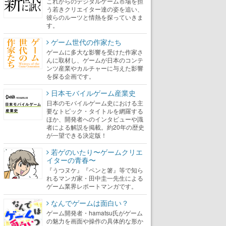
これからのデジタルゲーム市場を担
う若きクリエイター達の姿を追い、
彼らのルーツと情熱を探っていきま
す。
ゲーム世代の作家たち
ゲームに多大な影響を受けた作家さ
んに取材し、ゲームが日本のコンテ
ンツ産業やカルチャーに与えた影響
を探る企画です。
日本モバイルゲーム産業史
日本のモバイルゲーム史における主
要なトピック・タイトルを網羅する
ほか、開発者へのインタビューや識
者による解説を掲載。約20年の歴史
が一望できる決定版！
若ゲのいたり〜ゲームクリエ
イターの青春〜
『うつヌケ』『ペンと箸』等で知ら
れるマンガ家・田中圭一先生による
ゲーム業界レポートマンガです。
なんでゲームは面白い？
ゲーム開発者・hamatsu氏がゲーム
の魅力を画面や操作の具体的な形か