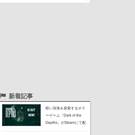
新着記事
暗い深海を探索するホラ
ーゲーム『Dark of the
Depths』がSteamにて配
信開始。懐中電灯の光を