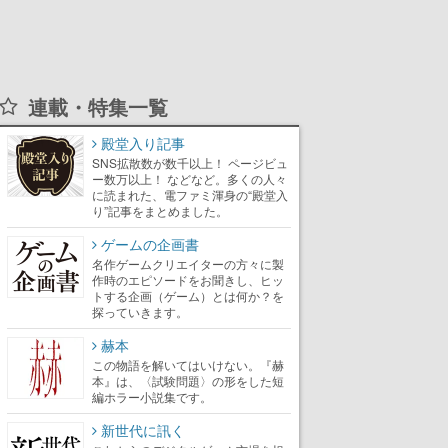
連載・特集一覧
殿堂入り記事
SNS拡散数が数千以上！ ページビュ
ー数万以上！ などなど。多くの人々
に読まれた、電ファミ渾身の“殿堂入
り”記事をまとめました。
ゲームの企画書
名作ゲームクリエイターの方々に製
作時のエピソードをお聞きし、ヒッ
トする企画（ゲーム）とは何か？を
探っていきます。
赫本
この物語を解いてはいけない。『赫
本』は、〈試験問題〉の形をした短
編ホラー小説集です。
新世代に訊く