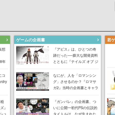
ゲームの企画書
仮想
『アビス』は、ひとつの奇
跡だった──膨大な開発資料
18年
とともに『テイルズ オブ ジ
な宣
アビス』開発陣に聞く、
気だ
「生まれた意味を知る
にコ
なにが、人を「ロマンシン
RPG」が生まれた理由【ゲ
dry
グ」させるのか？『ロマサ
ームの企画書】
ガ2』当時の企画書とキャラ
間限
設定画から迫る、河津秋敏
ラも
がRPGに生み出した「ロマ
雅稔
『ガンパレ』の企画書、つ
ワン
ン」の正体とは【ゲームの
ーズ』
いに公開━初代PSの伝説的
由を
企画書】
縦シュ
タイトルは、なぜ生まれた