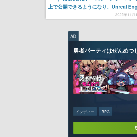
上で公開できるようになり、Unreal Eng
は、Unityの強化されたコマースプラッ
2025年11月
ームが利用可能に
AD
勇者パーティはぜんめつ
インディー
RPG