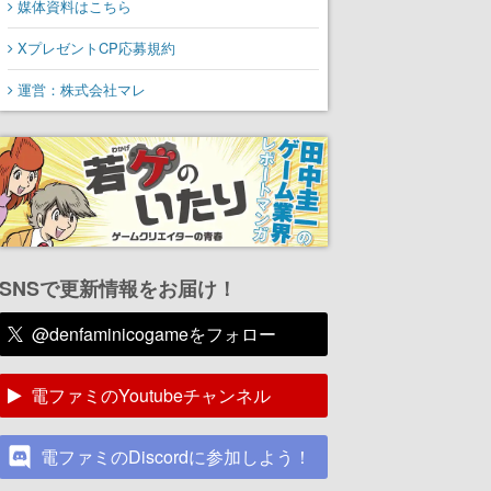
媒体資料はこちら
XプレゼントCP応募規約
運営：株式会社マレ
SNSで更新情報をお届け！
@denfaminicogameをフォロー
電ファミのYoutubeチャンネル
電ファミのDiscordに参加しよう！