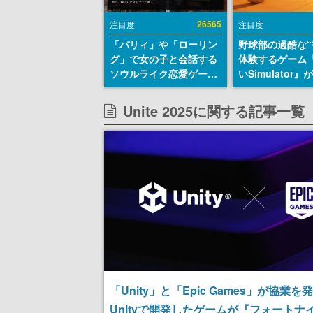
26565
注目度
注目度
「パリィ」や「ローリン
野球部の過酷な“
グ」で女の子と会話する
体験するゲーム
ソウルライク恋愛ゲーム
いSimulator
『小早川さんはソウルラ
のウィッシュリ
イク』無料公開。返事に
とにチェコ語に
Unite 2025に関する記事一覧
失敗すると「YOU
SNSで話題に。
DIED」
ダム・カム』開
ェコのプロ野球
称賛の声
「Unity」と「Epic Games」が協業を
Unityで開発したゲームが『フォートナ