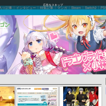
広告をスキップ
入り記事
インタビュー
特集記事
マンガ
Steam
Switch2
PS