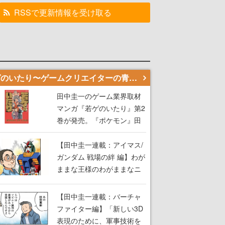
RSSで更新情報を受け取る
若ゲのいたり〜ゲームクリエイターの青春〜
田中圭一のゲーム業界取材
マンガ『若ゲのいたり』第2
巻が発売。『ポケモン』田
尻智さん、『ゼビウス』遠
藤雅伸さんらの貴重なエピ
【田中圭一連載：アイマス/
ソードを収録
ガンダム 戦場の絆 編】わが
ままな王様のわがままなニ
ーズを満たす！──小山順一
朗が貫く姿勢に、ゲームク
【田中圭一連載：バーチャ
リエイターとしての矜持を
ファイター編】「新しい3D
見た【若ゲのいたり最終
表現のために、軍事技術を