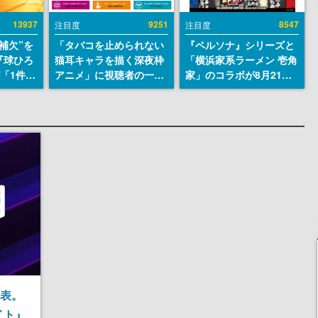
13937
9251
8547
注目度
注目度
補欠”を
「タバコを止められない
『ペルソナ』シリーズと
『球ひろ
猫耳キャラを描く深夜枠
「横浜家系ラーメン 壱角
』が「1件」
アニメ」に視聴者の一部
家」のコラボが8月21日
ストをも
から批判意見。違法薬物
から開催。”はがくれ”風
対応し
の使用と思しき描写も含
とんこつラーメンや、お
『キング
めて、BPOが議論を交わ
いしく食べられるカレー
発元やチ
す
ラーメンがラインナップ
選手から
発表。
イト』