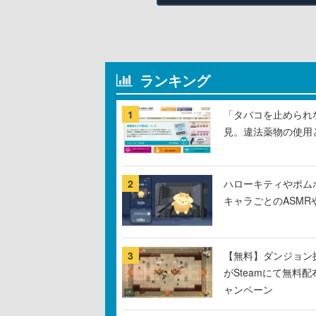
ランキング
1
「タバコを止められ
見。違法薬物の使用
2
ハローキティやポム
キャラごとのASM
3
【無料】ダンジョン探
がSteamにて無料配
ャンペーン