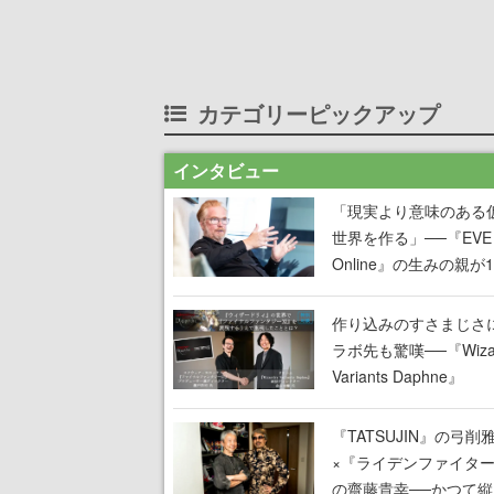
カテゴリーピックアップ
インタビュー
「現実より意味のある
世界を作る」──『EVE
Online』の生みの親が
掲げ続ける”クレイジー
言”は、比喩ではなく本
作り込みのすさまじさ
った
ラボ先も驚嘆──『Wizar
Variants Daphne』
×『FFXI』コラボが期
定なのにジョブもキャ
『TATSUJIN』の弓削
武器も戦闘システムも
×『ライデンファイタ
オフで作り込まれた理
の齋藤貴幸──かつて