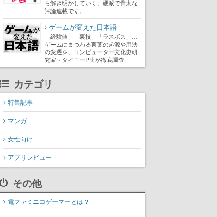
ら解き明かしていく、硬派で骨太な
評論連載です。
ゲームが変えた日本語
「経験値」「裏技」「ラスボス」…
ゲームにまつわる言葉の起源や用法
の変遷を、コンピューター文化史研
究家・タイニーP氏が徹底調査。
カテゴリ
特集記事
マンガ
女性向け
アプリレビュー
その他
電ファミニコゲーマーとは？