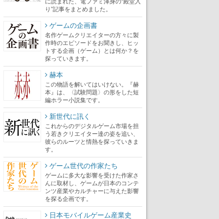
に読まれた、電ファミ渾身の“殿堂入
り”記事をまとめました。
ゲームの企画書
名作ゲームクリエイターの方々に製
作時のエピソードをお聞きし、ヒッ
トする企画（ゲーム）とは何か？を
探っていきます。
赫本
この物語を解いてはいけない。『赫
本』は、〈試験問題〉の形をした短
編ホラー小説集です。
新世代に訊く
これからのデジタルゲーム市場を担
う若きクリエイター達の姿を追い、
彼らのルーツと情熱を探っていきま
す。
ゲーム世代の作家たち
ゲームに多大な影響を受けた作家さ
んに取材し、ゲームが日本のコンテ
ンツ産業やカルチャーに与えた影響
を探る企画です。
日本モバイルゲーム産業史