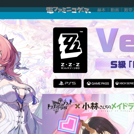
赫本
動画
殿堂