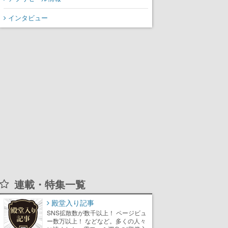
インタビュー
連載・特集一覧
殿堂入り記事
SNS拡散数が数千以上！ ページビュ
ー数万以上！ などなど。多くの人々