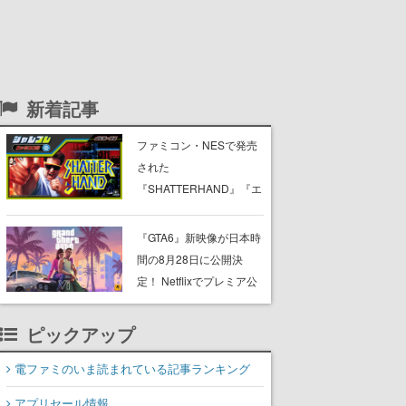
新着記事
ファミコン・NESで発売
された
『SHATTERHAND』『エ
スパ冒険隊 魔王の砦』
『ふしぎなブロビー ブロ
『GTA6』新映像が日本時
バニアの危機』が
間の8月28日に公開決
Nintendo Switchで復刻。
定！ Netflixでプレミア公
「ジャレコレ」シリーズ
開後、YouTubeや公式サ
から3作が発売予定
イトでも公開へ
ピックアップ
電ファミのいま読まれている記事ランキング
アプリセール情報