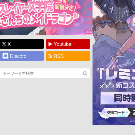
X
Youtube
Discord
RSS