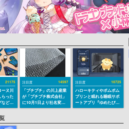
21175
14597
10725
注目度
注目度
ローヌ川
「プチプチ」の川上産業
ハローキティやポムポム
しらった
が「プチプチ株式会社」
プリンと眠れる睡眠サポ
グなどが
に10月1日より社名変更
ートアプリ『ゆめたび』
時より2
へ。創業58年で初めての
が配信中。キャラごとの
販売
変更で、“プチッ”と鳴る
ASMRや目覚ましアラー
一覧
おなじみの緩衝材が会社
ムも搭載
の名前に