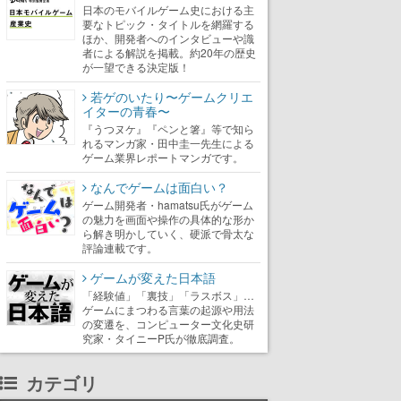
日本のモバイルゲーム史における主
要なトピック・タイトルを網羅する
ほか、開発者へのインタビューや識
者による解説を掲載。約20年の歴史
が一望できる決定版！
若ゲのいたり〜ゲームクリエ
イターの青春〜
『うつヌケ』『ペンと箸』等で知ら
れるマンガ家・田中圭一先生による
ゲーム業界レポートマンガです。
なんでゲームは面白い？
ゲーム開発者・hamatsu氏がゲーム
の魅力を画面や操作の具体的な形か
ら解き明かしていく、硬派で骨太な
評論連載です。
ゲームが変えた日本語
「経験値」「裏技」「ラスボス」…
ゲームにまつわる言葉の起源や用法
の変遷を、コンピューター文化史研
究家・タイニーP氏が徹底調査。
カテゴリ