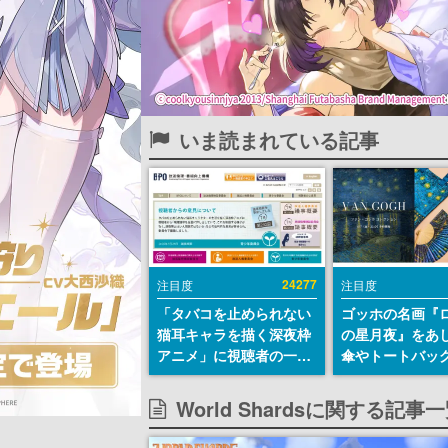
いま読まれている記事
24277
注目度
注目度
「タバコを止められない
ゴッホの名画『
猫耳キャラを描く深夜枠
の星月夜』をあ
アニメ」に視聴者の一部
傘やトートバッ
から批判意見。違法薬物
登場。8月7日21
の使用と思しき描写も含
日間限定で予約
World Shardsに関する記事
めて、BPOが議論を交わ
す