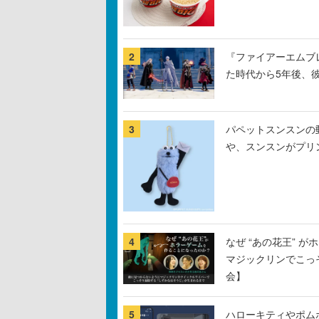
2
『ファイアーエムブ
た時代から5年後、
3
パペットスンスンの
や、スンスンがプリ
4
なぜ “あの花王” 
マジックリンでこっ
会】
5
ハローキティやポム