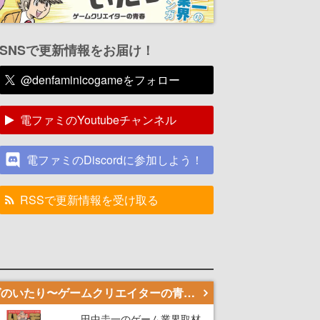
SNSで更新情報をお届け！
@denfaminicogameをフォロー
電ファミのYoutubeチャンネル
電ファミのDiscordに参加しよう！
RSSで更新情報を受け取る
若ゲのいたり〜ゲームクリエイターの青春〜
田中圭一のゲーム業界取材