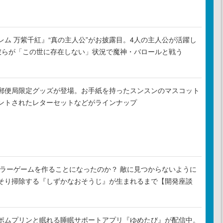
レム 万紫千紅』“真の主人公”がお披露目。4人の主人公が活躍し
彼らが「この世に存在しない」状況で魔神・バロールと戦う
郵便局限定グッズが登場。お手紙を持ったスンスンのマスコット
ントされたレターセットなどがラインナップ
がホラーゲームを作ることになったのか？ 敵に見つからないように
そり掃除する『しずかなおそうじ』が生まれるまで【開発座談
ポムプリンと眠れる睡眠サポートアプリ『ゆめたび』が配信中。