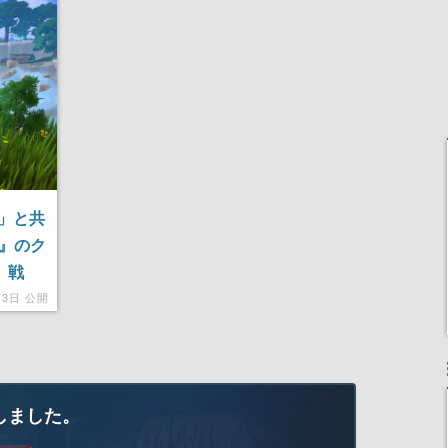
」と共
s』のク
、戦
スタイ
13日 公開
しました。