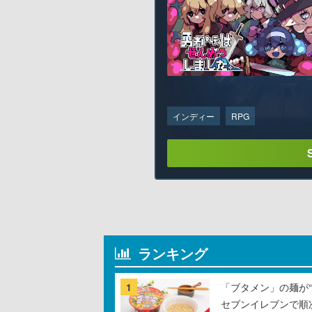
インディー
RPG
ランキング
1
「ブタメン」の麺が“
セブンイレブンで順