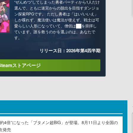
“ぜんめつ”してしまった勇者パーティから1人だけ
選んで、ともに迷宮からの脱出を目指すダンジョ
ン探索RPGです。 ただし勇者は「はい/いいえ」
しか喋れず、魔法使いは魔法が使えず、戦士は可
愛らしい人形になっていて、僧侶は██を崇拝し
ています。誰を救うのかを選ぶのは、あなたで
す。
リリース日：2026年第4四半期
Steamストアページ
約4倍”になった「ブタメン超BIG」が登場。8月11日より全国の
次発売