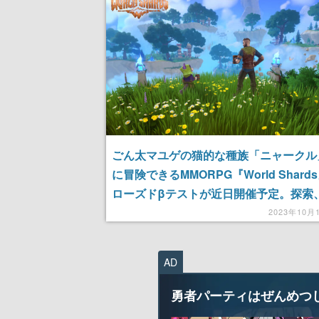
ごん太マユゲの猫的な種族「ニャークル
に冒険できるMMORPG『World Shard
ローズドβテストが近日開催予定。探索
闘、建築、製作、貿易など幅広いプレイ
2023年10月
ルが可能
AD
勇者パーティはぜんめつ