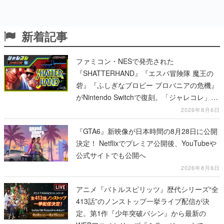
新着記事
ファミコン・NESで発売された
『SHATTERHAND』『エスパ冒険隊 魔王の
砦』『ふしぎなブロビー ブロバニアの危機』
がNintendo Switchで復刻。「ジャレコレ」シ
リーズから3作が発売予定
2026年8月6日
『GTA6』新映像が日本時間の8月28日に公開
決定！ Netflixでプレミア公開後、YouTubeや
公式サイトでも公開へ
2026年8月6日
アニメ『バトルスピリッツ』歴代シリーズ“全
413話”のノンストップ一挙ライブ配信が決
定。第1作『少年突破バシン』から最新の