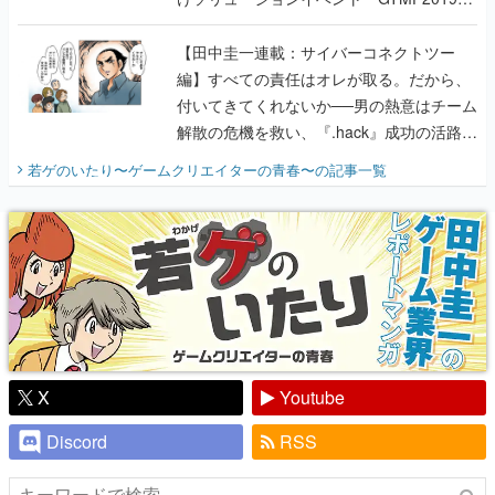
に行って、より理解を深めよう【PR】
【田中圭一連載：サイバーコネクトツー
編】すべての責任はオレが取る。だから、
付いてきてくれないか──男の熱意はチーム
解散の危機を救い、『.hack』成功の活路を
開く。業界の快男児・松山 洋に流れる血は
若ゲのいたり〜ゲームクリエイターの青春〜
の記事一覧
『少年ジャンプ』色だった【若ゲのいた
り】
X
Youtube
Discord
RSS