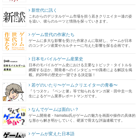
新世代に訊く
これからのデジタルゲーム市場を担う若きクリエイター達の姿
を追い、彼らのルーツと情熱を探っていきます。
ゲーム世代の作家たち
ゲームに多大な影響を受けた作家さんに取材し、ゲームが日本
のコンテンツ産業やカルチャーに与えた影響を探る企画です。
日本モバイルゲーム産業史
日本のモバイルゲーム史における主要なトピック・タイトルを
網羅するほか、開発者へのインタビューや識者による解説を掲
載。約20年の歴史が一望できる決定版！
若ゲのいたり〜ゲームクリエイターの青春〜
『うつヌケ』『ペンと箸』等で知られるマンガ家・田中圭一先
生によるゲーム業界レポートマンガです。
なんでゲームは面白い？
ゲーム開発者・hamatsu氏がゲームの魅力を画面や操作の具体的
な形から解き明かしていく、硬派で骨太な評論連載です。
ゲームが変えた日本語