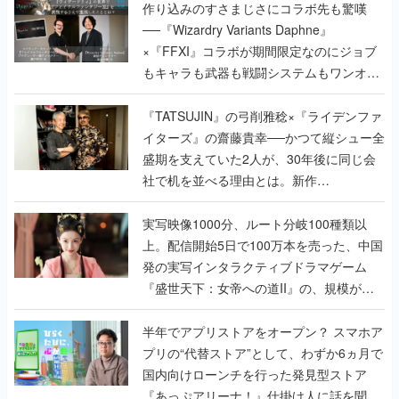
作り込みのすさまじさにコラボ先も驚嘆
──『Wizardry Variants Daphne』
×『FFXI』コラボが期間限定なのにジョブ
もキャラも武器も戦闘システムもワンオフ
で作り込まれた理由を両ディレクターに聞
く
『TATSUJIN』の弓削雅稔×『ライデンファ
イターズ』の齋藤貴幸──かつて縦シュー全
盛期を支えていた2人が、30年後に同じ会
社で机を並べる理由とは。新作
『TATSUJIN EXTREME』で初タッグを組
んだレジェンド2人に訊く開発秘話
実写映像1000分、ルート分岐100種類以
上。配信開始5日で100万本を売った、中国
発の実写インタラクティブドラマゲーム
『盛世天下：女帝への道II』の、規模が違
うこだわりをプロデューサーに聞いた
半年でアプリストアをオープン？ スマホア
プリの“代替ストア”として、わずか6ヵ月で
国内向けローンチを行った発見型ストア
『あっぷアリーナ！』仕掛け人に話を聞い