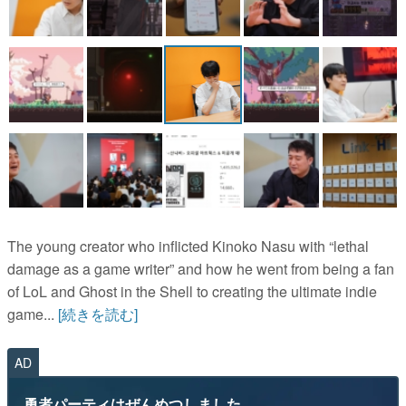
The young creator who inflicted Kinoko Nasu with “lethal
damage as a game writer” and how he went from being a fan
of LoL and Ghost in the Shell to creating the ultimate indie
game...
[続きを読む]
AD
勇者パーティはぜんめつしました。