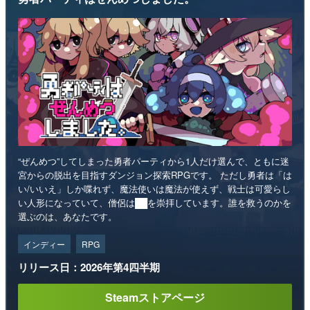
“ぜんめつ”してしまった勇者パーティから1人だけ選んで、ともに迷
宮からの脱出を目指すダンジョン探索RPGです。 ただし勇者は「は
い/いいえ」しか喋れず、魔法使いは魔法が使えず、戦士は可愛らし
い人形になっていて、僧侶は██を崇拝しています。誰を救うのかを
選ぶのは、あなたです。
インディー
RPG
リリース日：2026年第4四半期
Steamストアページ