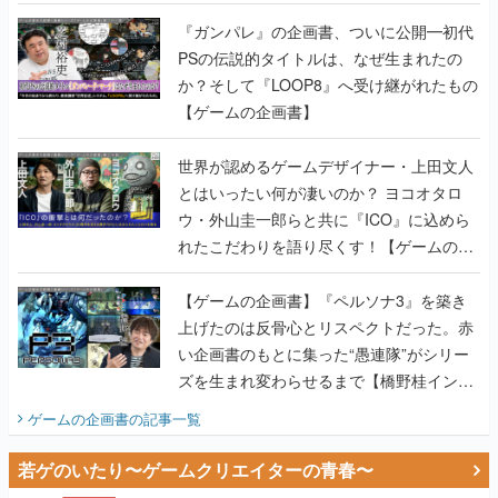
書】
『ガンパレ』の企画書、ついに公開━初代
PSの伝説的タイトルは、なぜ生まれたの
か？そして『LOOP8』へ受け継がれたもの
【ゲームの企画書】
世界が認めるゲームデザイナー・上田文人
とはいったい何が凄いのか？ ヨコオタロ
ウ・外山圭一郎らと共に『ICO』に込めら
れたこだわりを語り尽くす！【ゲームの企
画書】
【ゲームの企画書】『ペルソナ3』を築き
上げたのは反骨心とリスペクトだった。赤
い企画書のもとに集った“愚連隊”がシリー
ズを生まれ変わらせるまで【橋野桂インタ
ビュー】
ゲームの企画書
の記事一覧
若ゲのいたり〜ゲームクリエイターの青春〜