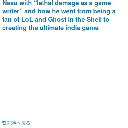
Nasu with “lethal damage as a game
日本のコンテンツ産業やカルチャーに与えた影響を探る企
writer” and how he went from being a
画です。
fan of LoL and Ghost in the Shell to
日本モバイルゲーム産業史
日本のモバイルゲーム史における主要なトピック・タイト
creating the ultimate indie game
ルを網羅するほか、開発者へのインタビューや識者による
解説を掲載。約20年の歴史が一望できる決定版！
若ゲのいたり〜ゲームクリエイターの青春〜
『うつヌケ』『ペンと箸』等で知られるマンガ家・田中圭
一先生によるゲーム業界レポートマンガです。
なんでゲームは面白い？
ゲーム開発者・hamatsu氏がゲームの魅力を画面や操作の
具体的な形から解き明かしていく、硬派で骨太な評論連載
です。
ゲームが変えた日本語
「経験値」「裏技」「ラスボス」… ゲームにまつわる言葉
の起源や用法の変遷を、コンピューター文化史研究家・タ
イニーP氏が徹底調査。
カテゴリ
記事へ戻る
特集記事