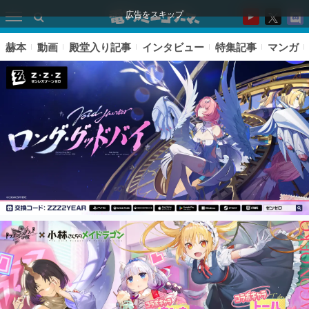
広告をスキップ
赫本
動画
殿堂入り記事
インタビュー
特集記事
マンガ
ピックアップ
電ファミのいま読まれている記事ランキング
アプリセール情報