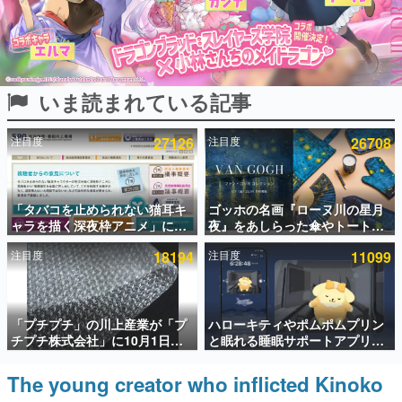
インタビュー
連載・特集一覧
いま読まれている記事
殿堂入り記事
SNS拡散数が数千以上！ ページビュー数万以上！ などな
ど。多くの人々に読まれた、電ファミ渾身の“殿堂入り”記
注目度
27126
注目度
26708
事をまとめました。
ゲームの企画書
名作ゲームクリエイターの方々に製作時のエピソードをお
聞きし、ヒットする企画（ゲーム）とは何か？を探ってい
「タバコを止められない猫耳キ
ゴッホの名画『ローヌ川の星月
きます。
ャラを描く深夜枠アニメ」に視
夜』をあしらった傘やトートバ
聴者の一部から批判意見。違法
ッグなどが登場。8月7日21時よ
赫本
注目度
18194
注目度
11099
薬物の使用と思わしき描写も含
り2日間限定で予約販売
この物語を解いてはいけない。『赫本』は、〈試験問題〉
めて、BPOが議論を交わす
の形をした短編ホラー小説集です。
新世代に訊く
「プチプチ」の川上産業が「プ
ハローキティやポムポムプリン
これからのデジタルゲーム市場を担う若きクリエイター達
チプチ株式会社」に10月1日よ
と眠れる睡眠サポートアプリ
の姿を追い、彼らのルーツと情熱を探っていきます。
り社名変更へ。創業58年で初め
『ゆめたび』が配信中。キャラ
ての変更で、“プチッ”と鳴るお
ごとのASMRや目覚ましアラー
The young creator who inflicted Kinoko
ゲーム世代の作家たち
なじみの緩衝材が会社の名前に
ムも搭載
ゲームに多大な影響を受けた作家さんに取材し、ゲームが