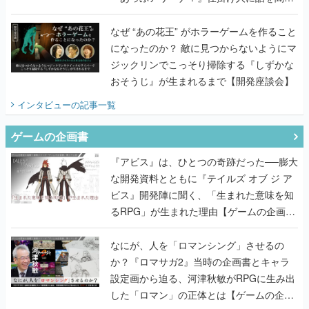
てみた
なぜ “あの花王” がホラーゲームを作ること
になったのか？ 敵に見つからないようにマ
ジックリンでこっそり掃除する『しずかな
おそうじ』が生まれるまで【開発座談会】
インタビュー
の記事一覧
ゲームの企画書
『アビス』は、ひとつの奇跡だった──膨大
な開発資料とともに『テイルズ オブ ジ ア
ビス』開発陣に聞く、「生まれた意味を知
るRPG」が生まれた理由【ゲームの企画
書】
なにが、人を「ロマンシング」させるの
か？『ロマサガ2』当時の企画書とキャラ
設定画から迫る、河津秋敏がRPGに生み出
した「ロマン」の正体とは【ゲームの企画