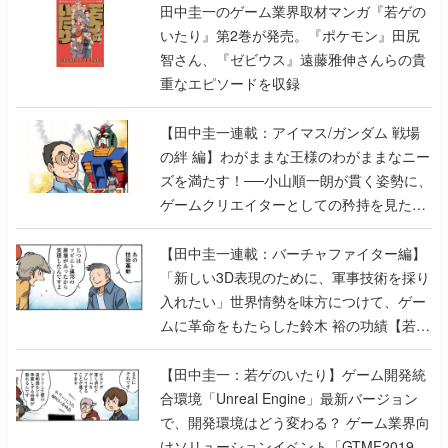
田中圭一のゲーム業界取材マンガ『若ゲの
いたり』第2巻が発売。『ポケモン』田尻
智さん、『ゼビウス』遠藤雅伸さんらの貴
重なエピソードを収録
【田中圭一連載：アイマス/ガンダム 戦場
の絆 編】わがままな王様のわがままなニー
ズを満たす！──小山順一朗が貫く姿勢に、
ゲームクリエイターとしての矜持を見た
【若ゲのいたり最終回】
【田中圭一連載：バーチャファイター編】
「新しい3D表現のために、軍事技術を採り
入れたい」世界情勢を味方につけて、ゲー
ムに革命をもたらした鈴木 裕の功績【若ゲ
のいたり】
【田中圭一：若ゲのいたり】ゲーム開発統
合環境「Unreal Engine」最新バージョン
で、開発環境はどう変わる？ ゲーム業界向
けソリューションイベント「GTMF2019」