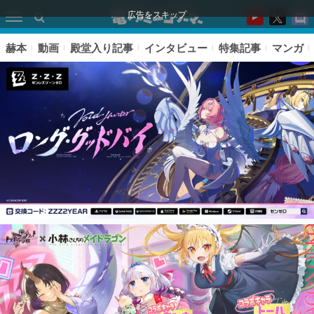
広告をスキップ
赫本
動画
殿堂入り記事
インタビュー
特集記事
マンガ
ピックアップ
電ファミのいま読まれている記事ランキング
アプリセール情報