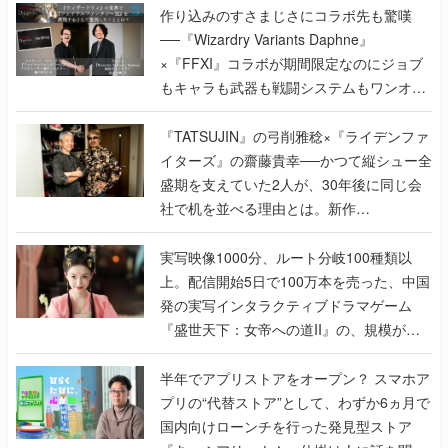
作り込みのすさまじさにコラボ先も驚嘆
──『Wizardry Variants Daphne』
×『FFXI』コラボが期間限定なのにジョブ
もキャラも武器も戦闘システムもワンオフ
で作り込まれた理由を両ディレクターに聞
く
『TATSUJIN』の弓削雅稔×『ライデンファ
イターズ』の齋藤貴幸──かつて縦シュー全
盛期を支えていた2人が、30年後に同じ会
社で机を並べる理由とは。新作
『TATSUJIN EXTREME』で初タッグを組
んだレジェンド2人に訊く開発秘話
実写映像1000分、ルート分岐100種類以
上。配信開始5日で100万本を売った、中国
発の実写インタラクティブドラマゲーム
『盛世天下：女帝への道II』の、規模が違
うこだわりをプロデューサーに聞いた
半年でアプリストアをオープン？ スマホア
プリの“代替ストア”として、わずか6ヵ月で
国内向けローンチを行った発見型ストア