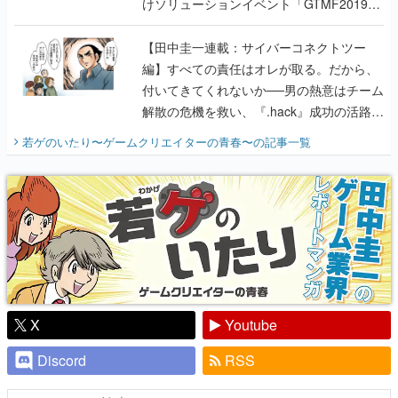
けソリューションイベント「GTMF2019」
に行って、より理解を深めよう【PR】
【田中圭一連載：サイバーコネクトツー
編】すべての責任はオレが取る。だから、
付いてきてくれないか──男の熱意はチーム
解散の危機を救い、『.hack』成功の活路を
開く。業界の快男児・松山 洋に流れる血は
若ゲのいたり〜ゲームクリエイターの青春〜
の記事一覧
『少年ジャンプ』色だった【若ゲのいた
り】
X
Youtube
Discord
RSS