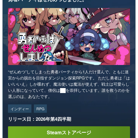
“ぜんめつ”してしまった勇者パーティから1人だけ選んで、ともに迷
宮からの脱出を目指すダンジョン探索RPGです。 ただし勇者は「は
い/いいえ」しか喋れず、魔法使いは魔法が使えず、戦士は可愛らし
い人形になっていて、僧侶は██を崇拝しています。誰を救うのかを
選ぶのは、あなたです。
インディー
RPG
リリース日：2026年第4四半期
Steamストアページ