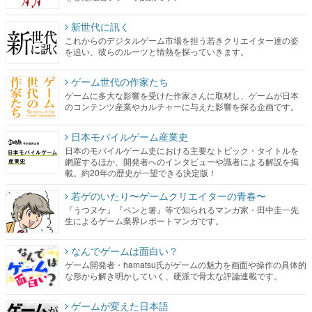
新世代に訊く
これからのデジタルゲーム市場を担う若きクリエイター達の姿
を追い、彼らのルーツと情熱を探っていきます。
ゲーム世代の作家たち
ゲームに多大な影響を受けた作家さんに取材し、ゲームが日本
のコンテンツ産業やカルチャーに与えた影響を探る企画です。
日本モバイルゲーム産業史
日本のモバイルゲーム史における主要なトピック・タイトルを
網羅するほか、開発者へのインタビューや識者による解説を掲
載。約20年の歴史が一望できる決定版！
若ゲのいたり〜ゲームクリエイターの青春〜
『うつヌケ』『ペンと箸』等で知られるマンガ家・田中圭一先
生によるゲーム業界レポートマンガです。
なんでゲームは面白い？
ゲーム開発者・hamatsu氏がゲームの魅力を画面や操作の具体的
な形から解き明かしていく、硬派で骨太な評論連載です。
ゲームが変えた日本語