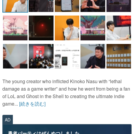
The young creator who inflicted Kinoko Nasu with “lethal
damage as a game writer” and how he went from being a fan
of LoL and Ghost in the Shell to creating the ultimate indie
game...
[続きを読む]
AD
勇者パーティはぜんめつしました。