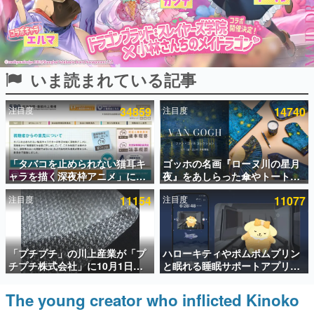
インタビュー
連載・特集一覧
いま読まれている記事
殿堂入り記事
SNS拡散数が数千以上！ ページビュー数万以上！ などな
ど。多くの人々に読まれた、電ファミ渾身の“殿堂入り”記
注目度
34859
注目度
14740
事をまとめました。
ゲームの企画書
名作ゲームクリエイターの方々に製作時のエピソードをお
聞きし、ヒットする企画（ゲーム）とは何か？を探ってい
「タバコを止められない猫耳キ
ゴッホの名画『ローヌ川の星月
きます。
ャラを描く深夜枠アニメ」に視
夜』をあしらった傘やトートバ
聴者の一部から批判意見。違法
ッグなどが登場。8月7日21時よ
赫本
注目度
11154
注目度
11077
薬物の使用と思しき描写も含め
り2日間限定で予約販売
この物語を解いてはいけない。『赫本』は、〈試験問題〉
て、BPOが議論を交わす
の形をした短編ホラー小説集です。
新世代に訊く
「プチプチ」の川上産業が「プ
ハローキティやポムポムプリン
これからのデジタルゲーム市場を担う若きクリエイター達
チプチ株式会社」に10月1日よ
と眠れる睡眠サポートアプリ
の姿を追い、彼らのルーツと情熱を探っていきます。
り社名変更へ。創業58年で初め
『ゆめたび』が配信中。キャラ
ての変更で、“プチッ”と鳴るお
ごとのASMRや目覚ましアラー
The young creator who inflicted Kinoko
ゲーム世代の作家たち
なじみの緩衝材が会社の名前に
ムも搭載
ゲームに多大な影響を受けた作家さんに取材し、ゲームが