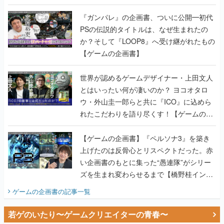
書】
『ガンパレ』の企画書、ついに公開━初代
PSの伝説的タイトルは、なぜ生まれたの
か？そして『LOOP8』へ受け継がれたもの
【ゲームの企画書】
世界が認めるゲームデザイナー・上田文人
とはいったい何が凄いのか？ ヨコオタロ
ウ・外山圭一郎らと共に『ICO』に込めら
れたこだわりを語り尽くす！【ゲームの企
画書】
【ゲームの企画書】『ペルソナ3』を築き
上げたのは反骨心とリスペクトだった。赤
い企画書のもとに集った“愚連隊”がシリー
ズを生まれ変わらせるまで【橋野桂インタ
ビュー】
ゲームの企画書
の記事一覧
若ゲのいたり〜ゲームクリエイターの青春〜