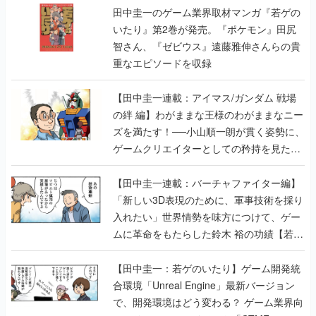
田中圭一のゲーム業界取材マンガ『若ゲの
いたり』第2巻が発売。『ポケモン』田尻
智さん、『ゼビウス』遠藤雅伸さんらの貴
重なエピソードを収録
【田中圭一連載：アイマス/ガンダム 戦場
の絆 編】わがままな王様のわがままなニー
ズを満たす！──小山順一朗が貫く姿勢に、
ゲームクリエイターとしての矜持を見た
【若ゲのいたり最終回】
【田中圭一連載：バーチャファイター編】
「新しい3D表現のために、軍事技術を採り
入れたい」世界情勢を味方につけて、ゲー
ムに革命をもたらした鈴木 裕の功績【若ゲ
のいたり】
【田中圭一：若ゲのいたり】ゲーム開発統
合環境「Unreal Engine」最新バージョン
で、開発環境はどう変わる？ ゲーム業界向