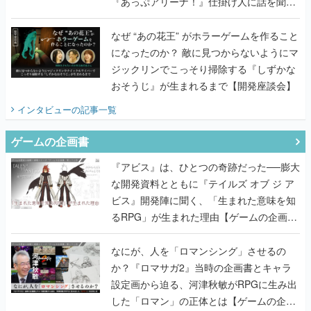
『あっぷアリーナ！』仕掛け人に話を聞い
てみた
なぜ “あの花王” がホラーゲームを作ること
になったのか？ 敵に見つからないようにマ
ジックリンでこっそり掃除する『しずかな
おそうじ』が生まれるまで【開発座談会】
インタビュー
の記事一覧
ゲームの企画書
『アビス』は、ひとつの奇跡だった──膨大
な開発資料とともに『テイルズ オブ ジ ア
ビス』開発陣に聞く、「生まれた意味を知
るRPG」が生まれた理由【ゲームの企画
書】
なにが、人を「ロマンシング」させるの
か？『ロマサガ2』当時の企画書とキャラ
設定画から迫る、河津秋敏がRPGに生み出
した「ロマン」の正体とは【ゲームの企画