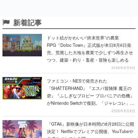
新着記事
ドット絵がかわいい“終末世界”の農業
RPG『Doloc Town』正式版が本日8月6日発
売。荒廃した大地を農業で少しずつ再生させ
つつ、建築・釣り・畜産・冒険も楽しめる
2026年8月6日
ファミコン・NESで発売された
『SHATTERHAND』『エスパ冒険隊 魔王の
砦』『ふしぎなブロビー ブロバニアの危機』
がNintendo Switchで復刻。「ジャレコレ」シ
リーズから3作が発売予定
2026年8月6日
『GTA6』新映像が日本時間の8月28日に公開
決定！ Netflixでプレミア公開後、YouTubeや