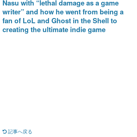
Nasu with “lethal damage as a game
日本のコンテンツ産業やカルチャーに与えた影響を探る企
writer” and how he went from being a
画です。
fan of LoL and Ghost in the Shell to
日本モバイルゲーム産業史
日本のモバイルゲーム史における主要なトピック・タイト
creating the ultimate indie game
ルを網羅するほか、開発者へのインタビューや識者による
解説を掲載。約20年の歴史が一望できる決定版！
若ゲのいたり〜ゲームクリエイターの青春〜
『うつヌケ』『ペンと箸』等で知られるマンガ家・田中圭
一先生によるゲーム業界レポートマンガです。
なんでゲームは面白い？
ゲーム開発者・hamatsu氏がゲームの魅力を画面や操作の
具体的な形から解き明かしていく、硬派で骨太な評論連載
です。
ゲームが変えた日本語
「経験値」「裏技」「ラスボス」… ゲームにまつわる言葉
の起源や用法の変遷を、コンピューター文化史研究家・タ
イニーP氏が徹底調査。
カテゴリ
記事へ戻る
特集記事