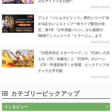
公式サイトでも公開へ
2026年8月6日
アニメ『バトルスピリッツ』歴代シリーズ“全
413話”のノンストップ一挙ライブ配信が決
定。第1作『少年突破バシン』から最新の
WEBアニメシリーズ『ミラージュ』まで
2026年8月6日
『幻想水滸伝 スターリープ』に『幻水I』の主
人公（CV：佐藤元）と『幻水III』のジーン
（CV：甲斐田裕子）が登場。ピックアップガ
チャで入手可能
2026年8月6日
カテゴリーピックアップ
インタビュー