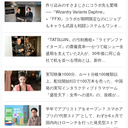
作り込みのすさまじさにコラボ先も驚嘆
──『Wizardry Variants Daphne』
×『FFXI』コラボが期間限定なのにジョブ
もキャラも武器も戦闘システムもワンオフ
で作り込まれた理由を両ディレクターに聞
く
『TATSUJIN』の弓削雅稔×『ライデンファ
イターズ』の齋藤貴幸──かつて縦シュー全
盛期を支えていた2人が、30年後に同じ会
社で机を並べる理由とは。新作
『TATSUJIN EXTREME』で初タッグを組
んだレジェンド2人に訊く開発秘話
実写映像1000分、ルート分岐100種類以
上。配信開始5日で100万本を売った、中国
発の実写インタラクティブドラマゲーム
『盛世天下：女帝への道II』の、規模が違
うこだわりをプロデューサーに聞いた
半年でアプリストアをオープン？ スマホア
プリの“代替ストア”として、わずか6ヵ月で
国内向けローンチを行った発見型ストア