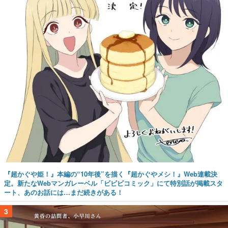
『超かぐや姫！』本編の“10年後”を描く『超かぐやメシ！』Web連載決
定。新たなWebマンガレーベル「ビビビコミック」にて特別話が掲載スタ
ート、あのお話には…まだ続きがある！
3