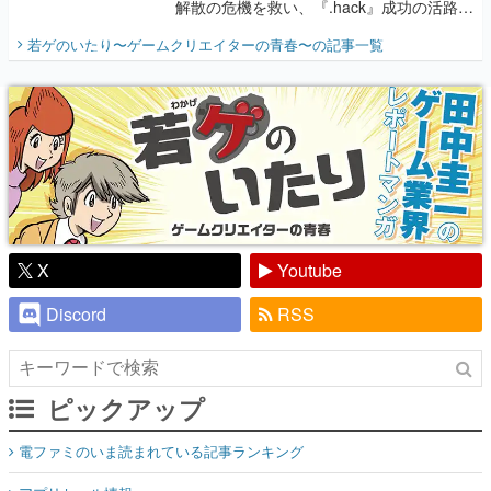
解散の危機を救い、『.hack』成功の活路を
開く。業界の快男児・松山 洋に流れる血は
若ゲのいたり〜ゲームクリエイターの青春〜
の記事一覧
『少年ジャンプ』色だった【若ゲのいた
り】
X
Youtube
Discord
RSS
ピックアップ
電ファミのいま読まれている記事ランキング