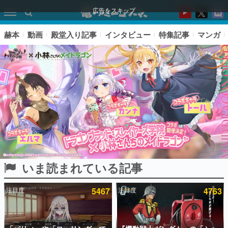
広告をスキップ
赫本
動画
殿堂入り記事
インタビュー
特集記事
マンガ
いま読まれている記事
ピックアップ
注目度
5467
注目度
4763
電ファミのいま読まれている記事ランキング
アプリセール情報