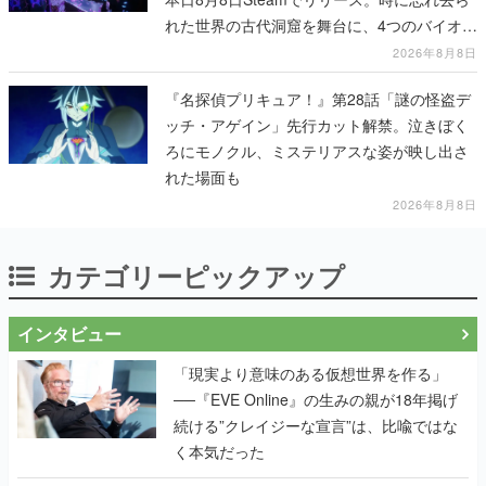
れた世界の古代洞窟を舞台に、4つのバイオー
ムを探索しながら脱出を目指す
2026年8月8日
『名探偵プリキュア！』第28話「謎の怪盗デ
ッチ・アゲイン」先行カット解禁。泣きぼく
ろにモノクル、ミステリアスな姿が映し出さ
れた場面も
2026年8月8日
カテゴリーピックアップ
インタビュー
「現実より意味のある仮想世界を作る」
──『EVE Online』の生みの親が18年掲げ
続ける”クレイジーな宣言”は、比喩ではな
く本気だった