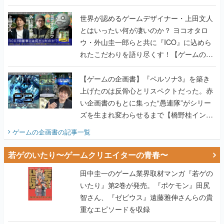
世界が認めるゲームデザイナー・上田文人
とはいったい何が凄いのか？ ヨコオタロ
ウ・外山圭一郎らと共に『ICO』に込めら
れたこだわりを語り尽くす！【ゲームの企
画書】
【ゲームの企画書】『ペルソナ3』を築き
上げたのは反骨心とリスペクトだった。赤
い企画書のもとに集った“愚連隊”がシリー
ズを生まれ変わらせるまで【橋野桂インタ
ビュー】
ゲームの企画書
の記事一覧
若ゲのいたり〜ゲームクリエイターの青春〜
田中圭一のゲーム業界取材マンガ『若ゲの
いたり』第2巻が発売。『ポケモン』田尻
智さん、『ゼビウス』遠藤雅伸さんらの貴
重なエピソードを収録