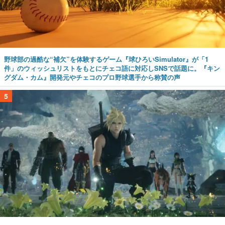
野球部の過酷な“補欠”を体験するゲーム『球ひろいSimulator』が「1
件」のウィッシュリストをもとにチェコ語に対応しSNSで話題に。『キン
グダム・カム』開発元やチェコのプロ野球選手から称賛の声
5