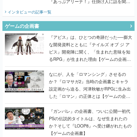
『あっぷアリーナ！』仕掛け人に話を聞い
てみた
インタビュー
の記事一覧
ゲームの企画書
『アビス』は、ひとつの奇跡だった──膨大
な開発資料とともに『テイルズ オブ ジ ア
ビス』開発陣に聞く、「生まれた意味を知
るRPG」が生まれた理由【ゲームの企画
書】
なにが、人を「ロマンシング」させるの
か？『ロマサガ2』当時の企画書とキャラ
設定画から迫る、河津秋敏がRPGに生み出
した「ロマン」の正体とは【ゲームの企画
書】
『ガンパレ』の企画書、ついに公開━初代
PSの伝説的タイトルは、なぜ生まれたの
か？そして『LOOP8』へ受け継がれたもの
【ゲームの企画書】