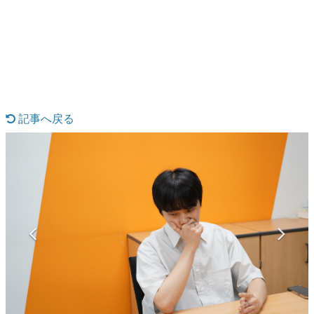
日本のコンテンツ産業やカルチャーに与えた影響を探る企
画です。
日本モバイルゲーム産業史
日本のモバイルゲーム史における主要なトピック・タイト
ルを網羅するほか、開発者へのインタビューや識者による
解説を掲載。約20年の歴史が一望できる決定版！
若ゲのいたり〜ゲームクリエイターの青春〜
『うつヌケ』『ペンと箸』等で知られるマンガ家・田中圭
記事へ戻る
一先生によるゲーム業界レポートマンガです。
なんでゲームは面白い？
ゲーム開発者・hamatsu氏がゲームの魅力を画面や操作の
具体的な形から解き明かしていく、硬派で骨太な評論連載
です。
ゲームが変えた日本語
「経験値」「裏技」「ラスボス」… ゲームにまつわる言葉
の起源や用法の変遷を、コンピューター文化史研究家・タ
イニーP氏が徹底調査。
カテゴリ
特集記事