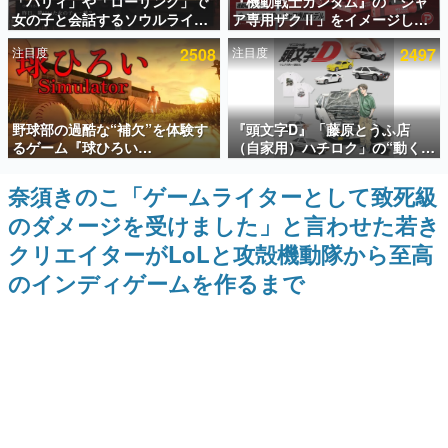
「パリィ」や「ローリング」で
『機動戦士ガンダム』の「シャ
女の子と会話するソウルライク
ア専用ザクⅡ」をイメージした
インタビュー
恋愛ゲーム『小早川さんはソウ
散水ホースリールが予約開始。
注目度
2508
注目度
2497
ルライク』無料公開。返事に失
本体にはシャアのパーソナルマ
連載・特集一覧
敗すると「YOU DIED」
ークやジオン公国軍のエンブレ
ム、型式番号などを配置
殿堂入り記事
野球部の過酷な“補欠”を体験す
『頭文字D』「藤原とうふ店
SNS拡散数が数千以上！ ページビュー数万以上！ などな
ど。多くの人々に読まれた、電ファミ渾身の“殿堂入り”記
るゲーム『球ひろい
（自家用）ハチロク」の“動くテ
事をまとめました。
Simulator』が「1件」のウィッ
ィッシュケース”が買えるポップ
シュリストをもとにチェコ語に
アップショップが開催へ。マン
奈須きのこ「ゲームライターとして致死級
ゲームの企画書
対応しSNSで話題に。『キング
ガの舞台である群馬の「イオン
名作ゲームクリエイターの方々に製作時のエピソードをお
のダメージを受けました」と言わせた若き
ダム・カム』開発元やチェコの
モール高崎」にて、8月11日か
聞きし、ヒットする企画（ゲーム）とは何か？を探ってい
プロ野球選手から称賛の声
ら8月20日までの期間限定で開
きます。
クリエイターがLoLと攻殻機動隊から至高
催予定
赫本
のインディゲームを作るまで
この物語を解いてはいけない。『赫本』は、〈試験問題〉
の形をした短編ホラー小説集です。
新世代に訊く
これからのデジタルゲーム市場を担う若きクリエイター達
の姿を追い、彼らのルーツと情熱を探っていきます。
ゲーム世代の作家たち
ゲームに多大な影響を受けた作家さんに取材し、ゲームが