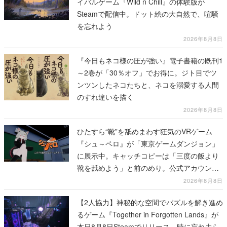
イバルゲーム『Wild n Chill』の体験版が
Steamで配信中。ドット絵の大自然で、喧騒
を忘れよう
2026年8月8日
『今日もネコ様の圧が強い』電子書籍の既刊1
～2巻が「30％オフ」でお得に。ジト目でツ
ンツンしたネコたちと、ネコを溺愛する人間
のすれ違いを描く
2026年8月8日
ひたすら“靴”を舐めまわす狂気のVRゲーム
『シュ～ペロ』が「東京ゲームダンジョン」
に展示中。キャッチコピーは「三度の飯より
靴を舐めよう」と前のめり。公式アカウント
も開設され、2026年リリースに向けて開発中
2026年8月8日
【2人協力】神秘的な空間でパズルを解き進め
るゲーム『Together in Forgotten Lands』が
本日8月8日Steamでリリース。時に忘れ去ら