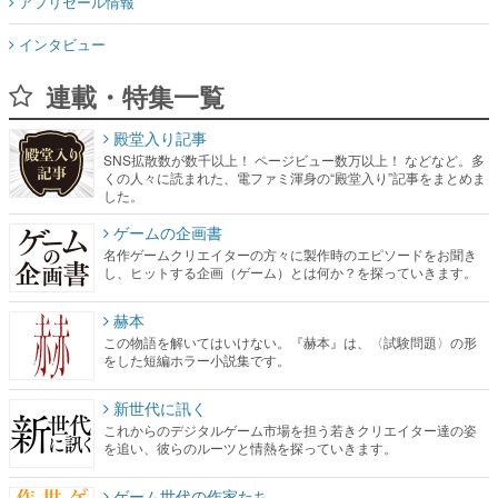
アプリセール情報
インタビュー
連載・特集一覧
殿堂入り記事
SNS拡散数が数千以上！ ページビュー数万以上！ などなど。多
くの人々に読まれた、電ファミ渾身の“殿堂入り”記事をまとめま
した。
ゲームの企画書
名作ゲームクリエイターの方々に製作時のエピソードをお聞き
し、ヒットする企画（ゲーム）とは何か？を探っていきます。
赫本
この物語を解いてはいけない。『赫本』は、〈試験問題〉の形
をした短編ホラー小説集です。
新世代に訊く
これからのデジタルゲーム市場を担う若きクリエイター達の姿
を追い、彼らのルーツと情熱を探っていきます。
ゲーム世代の作家たち