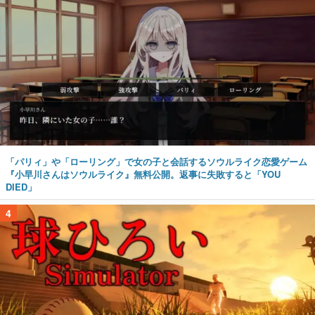
「パリィ」や「ローリング」で女の子と会話するソウルライク恋愛ゲーム
『小早川さんはソウルライク』無料公開。返事に失敗すると「YOU
DIED」
4