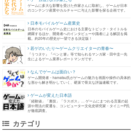
ゲームに多大な影響を受けた作家さんに取材し、ゲームが日本
のコンテンツ産業やカルチャーに与えた影響を探る企画です。
日本モバイルゲーム産業史
日本のモバイルゲーム史における主要なトピック・タイトルを
網羅するほか、開発者へのインタビューや識者による解説を掲
載。約20年の歴史が一望できる決定版！
若ゲのいたり〜ゲームクリエイターの青春〜
『うつヌケ』『ペンと箸』等で知られるマンガ家・田中圭一先
生によるゲーム業界レポートマンガです。
なんでゲームは面白い？
ゲーム開発者・hamatsu氏がゲームの魅力を画面や操作の具体的
な形から解き明かしていく、硬派で骨太な評論連載です。
ゲームが変えた日本語
「経験値」「裏技」「ラスボス」… ゲームにまつわる言葉の起
源や用法の変遷を、コンピューター文化史研究家・タイニーP氏
が徹底調査。
カテゴリ