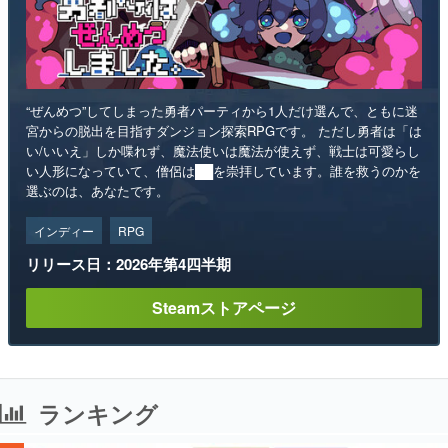
“ぜんめつ”してしまった勇者パーティから1人だけ選んで、ともに迷
宮からの脱出を目指すダンジョン探索RPGです。 ただし勇者は「は
い/いいえ」しか喋れず、魔法使いは魔法が使えず、戦士は可愛らし
い人形になっていて、僧侶は██を崇拝しています。誰を救うのかを
選ぶのは、あなたです。
インディー
RPG
リリース日：2026年第4四半期
Steamストアページ
ランキング