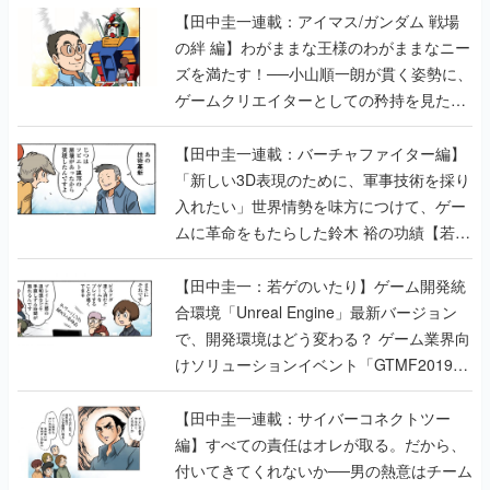
【田中圭一連載：アイマス/ガンダム 戦場
の絆 編】わがままな王様のわがままなニー
ズを満たす！──小山順一朗が貫く姿勢に、
ゲームクリエイターとしての矜持を見た
【若ゲのいたり最終回】
【田中圭一連載：バーチャファイター編】
「新しい3D表現のために、軍事技術を採り
入れたい」世界情勢を味方につけて、ゲー
ムに革命をもたらした鈴木 裕の功績【若ゲ
のいたり】
【田中圭一：若ゲのいたり】ゲーム開発統
合環境「Unreal Engine」最新バージョン
で、開発環境はどう変わる？ ゲーム業界向
けソリューションイベント「GTMF2019」
に行って、より理解を深めよう【PR】
【田中圭一連載：サイバーコネクトツー
編】すべての責任はオレが取る。だから、
付いてきてくれないか──男の熱意はチーム